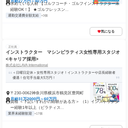
月給27万円～40万円
求めている人材 【ゴルフコーチ・ゴルフインストラクター未
経験OK！】 ★ゴルフレッスン...
通勤交通費全額支給
+3個
気になる
正社員
インストラクター マシンピラティス女性専用スタジオ
<キャリア採用>
株式会社LAVA International
＜日曜日定休＞女性専用スタジオ！インストラクターや店長経験者
優遇！住宅手当最大5万円！
〒230-0062神奈川県横浜市鶴見区豊岡町
月給31万2000円～60万円
資格 ＜下記いずれかの経験がある方＞ （1）インストラクタ
ー経験1年以上（ピラティス...
業界未経験歓迎
+17個