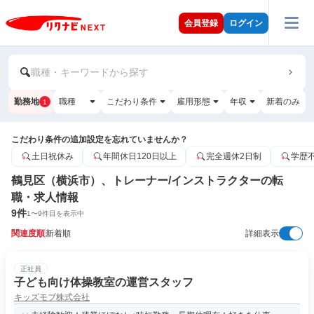
会員登録
ログイン
職種・キーワードから探す
勤務地
職種
こだわり条件
雇用形態
年収
新着のみ
1
こだわり条件の追加設定を忘れていませんか？
土日祝休み
年間休日120日以上
完全週休2日制
学歴
鶴見区（横浜市）、トレーナー/インストラクターの転
職・求人情報
9
件
1
〜
9
件目を表示中
関連度順
新着順
詳細表示
正社員
子ども向け体操教室の運営スタッフ
キッズモブ株式会社