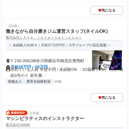
気になる
正社員
働きながら自分磨きジム運営スタッフ(ネイルOK)
株式会社ＬＡＶＡ Ｉｎｔｅｒｎａｔｉｏｎａｌ
未経験入社96％｜月収37.5万円可｜大手グループの安定基盤
〒230-0062神奈川県横浜市鶴見区豊岡町
月給28万円～50万円
求めている人材 学歴不問 / 未経験OK ・32歳以下の方（例外自
由3号のイ 若年層...
制服あり
業界未経験歓迎
+26個
気になる
正社員
マシンピラティスのインストラクター
株式会社nobitel