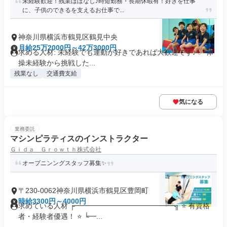
未経験歓迎！残業ほぼなし♪時短勤務・長期休暇有！好きを仕事
に、子供のできるを支えるお仕事で...
神奈川県横浜市鶴見区鶴見中央
月給25万2000円～42万3000円
求める人材: 未経験でも運動が好きであれば大歓迎です♪ ✅ 体
操未経験から挑戦した...
残業なし
交通費支給
気になる
業務委託
マシンピラティスのインストラクター
Ｇｉｄａ Ｇｒｏｗｔｈ株式会社
オープニンングスタッフ募集✨
〒230-0062神奈川県横浜市鶴見区豊岡町
時給3300円～4000円
求めている人材 ╒━━━━━━━━━━━━━━╗ ⭐ 有資格
者・経験者優遇！ ⭐ ╘━...