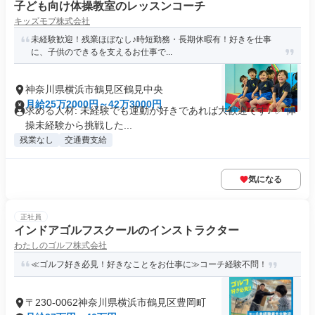
子ども向け体操教室のレッスンコーチ
キッズモブ株式会社
未経験歓迎！残業ほぼなし♪時短勤務・長期休暇有！好きを仕事
に、子供のできるを支えるお仕事で...
神奈川県横浜市鶴見区鶴見中央
月給25万2000円～42万3000円
求める人材: 未経験でも運動が好きであれば大歓迎です♪ ✅ 体
操未経験から挑戦した...
残業なし
交通費支給
気になる
正社員
インドアゴルフスクールのインストラクター
わたしのゴルフ株式会社
≪ゴルフ好き必見！好きなことをお仕事に≫コーチ経験不問！
〒230-0062神奈川県横浜市鶴見区豊岡町