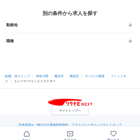
別の条件から求人を探す
勤務地
職種
転職・求人トップ
/
神奈川県
/
横浜市
/
鶴見区
/
サービス/接客
/
フィットネ
ス
/
トレーナー/インストラクター
サイトトップへ
中途採用をご検討の企業様
利用規約・プライバシーポリシー
サイトマップ
ヘルプ・お問い合わせ
（C）Indeed Inc.
ホーム
オファー
気になる