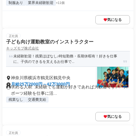
制服あり
業界未経験歓迎
+11個
気になる
正社員
子ども向け運動教室のインストラクター
キッズモブ株式会社
未経験歓迎！残業ほぼなし♪時短勤務・長期休暇有！好きを仕事
に、子供のできるを支えるお仕事で...
神奈川県横浜市鶴見区鶴見中央
月給25万2000円～42万3000円
求める人材: 未経験でも運動が好きであれば大歓迎です♪ ✅ ス
ポーツ経験を仕事に活...
残業なし
交通費支給
気になる
正社員