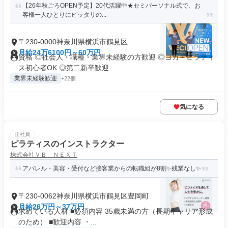
【26年秋ごろOPEN予定】20代活躍中★セミパーソナル式で、お
客様一人ひとりにピッタリの...
〒230-0000神奈川県横浜市鶴見区
月給24万6100円～60万円
資格 ◎社会人・職種・業界未経験の方歓迎 ◎ヨガ・ピラティ
ス初心者OK ◎第二新卒歓迎...
業界未経験歓迎
+22個
気になる
正社員
ピラティスのインストラクター
株式会社ＶＢ ＮＥＸＴ
アパレル・美容・受付など接客業からの転職組が8割✨残業なし✨
〒230-0062神奈川県横浜市鶴見区豊岡町
月給26万円～37万円
求めている人材 ■必須内容 35歳未満の方（長期キャリア形成
のため） ■歓迎内容 ・...