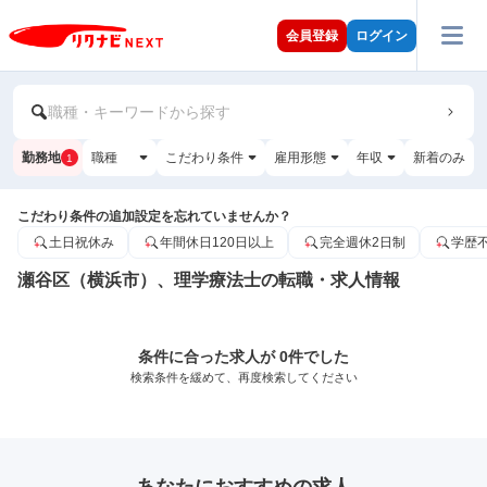
会員登録
ログイン
職種・キーワードから探す
勤務地
職種
こだわり条件
雇用形態
年収
新着のみ
1
こだわり条件の追加設定を忘れていませんか？
土日祝休み
年間休日120日以上
完全週休2日制
学歴
瀬谷区（横浜市）、理学療法士の転職・求人情報
条件に合った求人が 0件でした
検索条件を緩めて、再度検索してください