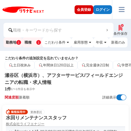
会員登録
ログイン
職種・キーワードから探す
条件保存
勤務地
職種
こだわり条件
雇用形態
年収
新着のみ
1
1
こだわり条件の追加設定を忘れていませんか？
土日祝休み
年間休日120日以上
完全週休2日制
学歴
瀬谷区（横浜市）、アフターサービス/フィールドエンジ
ニアの転職・求人情報
1
件
1
〜
1
件目を表示中
関連度順
新着順
詳細表示
業務委託
水回りメンテナンススタッフ
株式会社ライフエナジー