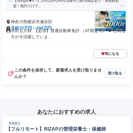
【Google★4.7】20代/30代/40代活躍中◎給与保証あり・未経験歓
迎！免許だけで...
神奈川県横浜市瀬谷区
月給70万円～200万円
求める人材: 【必須】普通自動車免許 （AT限定可） ★ こんな
方が今活躍していま...
気になる
この条件を保存して、新着求人を受け取りませ
受け取る
んか？
あなたにおすすめの求人
業務委託
【フルリモート】RIZAPの管理栄養士・保健師