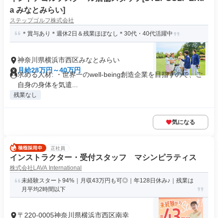
a みなとみらい]
ステップゴルフ株式会社
＊賞与あり＊週休2日＆残業ほぼなし＊30代・40代活躍中
神奈川県横浜市西区みなとみらい
月給28万円～40万円
求める人材: ・世界一のwell-being創造企業を目指すので、ご
自身の身体を気遣...
残業なし
気になる
正社員
インストラクター・受付スタッフ マシンピラティス
株式会社LAVA International
未経験スタート94%｜月収43万円も可◎｜年128日休み♪｜残業は
月平均2時間以下
〒220-0005神奈川県横浜市西区南幸