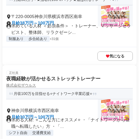
〒220-0005神奈川県横浜市西区南幸
月給38万円～100万円
求めている人材 ＜必須条件＞ ・トレーナー、マッサージセラ
ピスト、整体師、リラクゼーシ...
制服あり
歩合給あり
+31個
気になる
正社員
夜職経験が活かせるストレッチトレーナー
株式会社ザウルス
月収100万を目指せる⭐ナイトワーク卒業応援⭐
神奈川県横浜市西区南幸
月給30万円～100万円
求める人材: ⭐こんな方にオススメ⭐ ・「ナイトワークから昼
職へ転職したい」方 ・「...
シフト自由
交通費支給