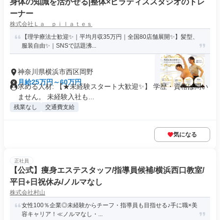
身体の知識を活かせる|整体×ピラティススタジオのトレ
ーナー
株式会社Ｌａ ｐｉｌａｔｅｓ
【理学療法士歓迎✨｜平均月収35万円｜全国80店舗展開✨】髪型、
服装自由✨｜SNSで話題沸...
神奈川県横浜市西区岡野
月給25万円～60万円
求める人材: 【★未経験スタート大歓迎✨】 学歴・資格は問い
ません。 未経験入社も...
残業なし
交通費支給
気になる
正社員
【公式】痩身エステスタッフ/指導員候補/横浜西口教室/
平日+日祝休み/ノルマなし
株式会社村山
女性100％企業◎未経験からチーフ・指導員も目指せる♪手に職×美
容キャリア！≪ノルマなし・...