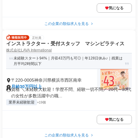
気になる
この企業の類似求人を見る
正社員
インストラクター・受付スタッフ マシンピラティス
株式会社LAVA International
未経験スタート94%｜月収43万円も可◎｜年128日休み♪｜残業は
月平均2時間以下
〒220-0005神奈川県横浜市西区南幸
月給30万円以上
資格 ＼未経験大歓迎！学歴不問、経験一切不問／ 20代～30代
の女性が多数活躍中の職...
業界未経験歓迎
+19個
気になる
この企業の類似求人を見る