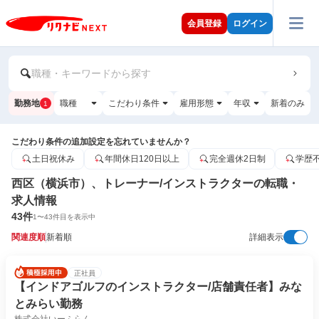
会員登録
ログイン
職種・キーワードから探す
勤務地
職種
こだわり条件
雇用形態
年収
新着のみ
1
こだわり条件の追加設定を忘れていませんか？
土日祝休み
年間休日120日以上
完全週休2日制
学歴
西区（横浜市）、トレーナー/インストラクターの転職・
求人情報
43
件
1
〜
43
件目を表示中
関連度順
新着順
詳細表示
正社員
【インドアゴルフのインストラクター/店舗責任者】みな
とみらい勤務