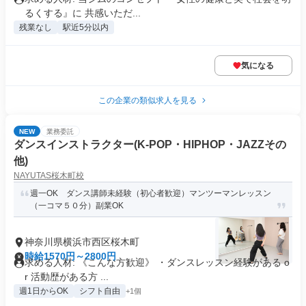
るくする』に 共感いただ...
残業なし
駅近5分以内
気になる
この企業の類似求人を見る
NEW
業務委託
ダンスインストラクター(K-POP・HIPHOP・JAZZその
他)
NAYUTAS桜木町校
週一OK ダンス講師未経験（初心者歓迎）マンツーマンレッスン
（一コマ５０分）副業OK
神奈川県横浜市西区桜木町
時給1570円～2800円
求める人材: 《こんな方歓迎》 ・ダンスレッスン経験がある o
r 活動歴がある方 ...
週1日からOK
シフト自由
+1個