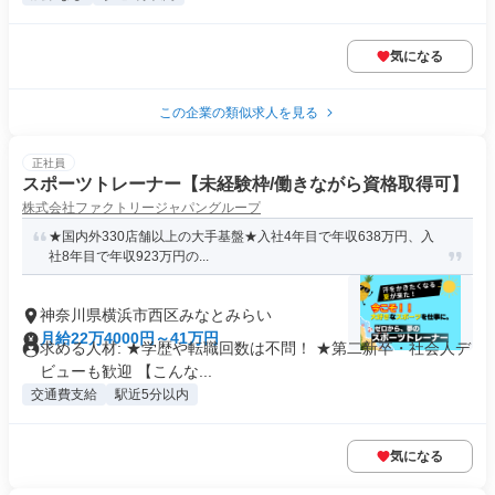
気になる
この企業の類似求人を見る
正社員
スポーツトレーナー【未経験枠/働きながら資格取得可】
株式会社ファクトリージャパングループ
★国内外330店舗以上の大手基盤★入社4年目で年収638万円、入
社8年目で年収923万円の...
神奈川県横浜市西区みなとみらい
月給22万4000円～41万円
求める人材: ★学歴や転職回数は不問！ ★第二新卒・社会人デ
ビューも歓迎 【こんな...
交通費支給
駅近5分以内
気になる