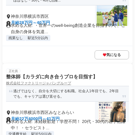
ほぼなし＊30代・40代活躍...
神奈川県横浜市西区
月給28万円～40万円
求める人材: ・世界一のwell-being創造企業を目指すので、ご
自身の身体を気遣...
残業なし
駅近5分以内
気になる
正社員
整体師【カラダに向き合うプロを目指す】
株式会社ファクトリージャパングループ
逃げではなく、自分を大切にする転職。社会人1年目でも、2年目
でも、キャリアは選び直せる。
神奈川県横浜市西区みなとみらい
月給22万4000円～41万円
求める人材: 未経験歓迎！学歴不問！ 20代・30代の若手活躍
中！ ・セラピスト...
交通費支給
駅近5分以内