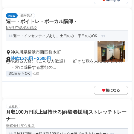
NEW
業務委託
週一・ボイトレ・ボーカル講師・
NAYUTAS桜木町校
週一・インセンティブあり。土日のみ・平日のみOK！
神奈川県横浜市西区桜木町
時給1570円～2500円
求める人材: 《こんな方歓迎》 ・好きな歌を人に伝えたい方
・常に成長する意欲の...
週1日からOK
+1個
気になる
正社員
月収100万円以上目指せる|経験者採用|ストレッチトレー
ナー
株式会社ザウルス
月給38万円～★指名料100％バック★選ばれるトレーナーへ