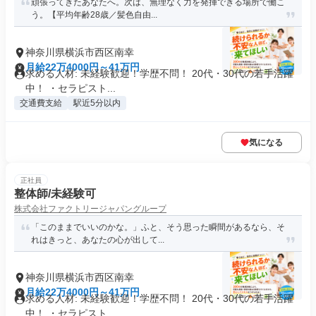
頑張ってきたあなたへ。次は、無理なく力を発揮できる場所で働こ
う。【平均年齢28歳／髪色自由...
神奈川県横浜市西区南幸
月給22万4000円～41万円
求める人材: 未経験歓迎！学歴不問！ 20代・30代の若手活躍
中！ ・セラピスト...
交通費支給
駅近5分以内
気になる
正社員
整体師/未経験可
株式会社ファクトリージャパングループ
「このままでいいのかな。」ふと、そう思った瞬間があるなら、そ
れはきっと、あなたの心が出して...
神奈川県横浜市西区南幸
月給22万4000円～41万円
求める人材: 未経験歓迎！学歴不問！ 20代・30代の若手活躍
中！ ・セラピスト...