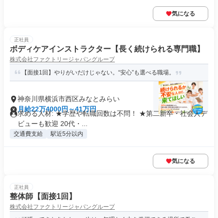
気になる
正社員
ボディケアインストラクター【長く続けられる専門職】
株式会社ファクトリージャパングループ
【面接1回】やりがいだけじゃない。“安心”も選べる職場。
神奈川県横浜市西区みなとみらい
月給22万4000円～41万円
求める人材: ★学歴や転職回数は不問！ ★第二新卒・社会人デ
ビューも歓迎 20代・...
交通費支給
駅近5分以内
気になる
正社員
整体師【面接1回】
株式会社ファクトリージャパングループ