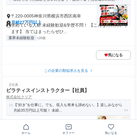
〒220-0005神奈川県横浜市西区南幸
月給27万円以上
求めている人材 未経験歓迎&学歴不問！ 【こんな方に向いて
ます】 当てはまったらぜひ...
業界未経験歓迎
+26個
気になる
この企業の類似求人を見る
正社員
ピラティスインストラクター【社員】
株式会社クリア
【“好き”を仕事に。でも、収入も将来も諦めない。】楽しみながら
月給35万円以上可能！ 未経...
神奈川県横浜市西区高島
月給30万円～42万円
ホーム
オファー
気になる
求める人材: ━━━━━━━━━━━━━━━ ■ こんな方を歓