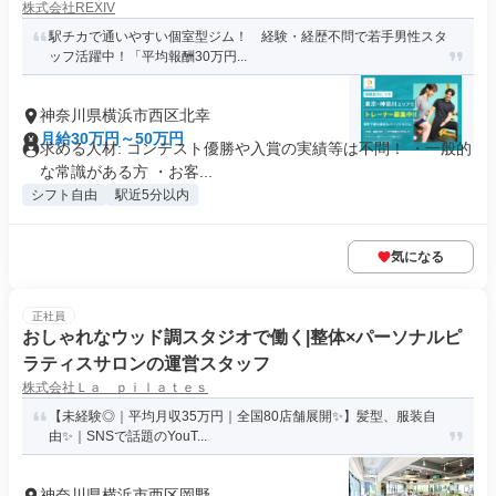
株式会社REXIV
駅チカで通いやすい個室型ジム！ 経験・経歴不問で若手男性スタ
ッフ活躍中！「平均報酬30万円...
神奈川県横浜市西区北幸
月給30万円～50万円
求める人材: コンテスト優勝や入賞の実績等は不問！ ・一般的
な常識がある方 ・お客...
シフト自由
駅近5分以内
気になる
正社員
おしゃれなウッド調スタジオで働く|整体×パーソナルピ
ラティスサロンの運営スタッフ
株式会社Ｌａ ｐｉｌａｔｅｓ
【未経験◎｜平均月収35万円｜全国80店舗展開✨】髪型、服装自
由✨｜SNSで話題のYouT...
神奈川県横浜市西区岡野