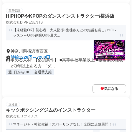
業務委託
HIPHOPやKPOPのダンスインストラクター/横浜店
株式会社D PRESENTS
【未経験OK】初心者・大人指導♪生徒さんとのお話も楽しい✨1レ
ッスン～OK✨副業OK✨最大...
神奈川県横浜市西区
時給1226円～7200円
求める人材: 【必須条件】 ■高等学校卒業以上 ■接客業の経験
が3年以上ある方 （ダ...
週1日からOK
交通費支給
気になる
正社員
キックボクシングジムのインストラクター
株式会社リフィナス
マネージャ・幹部候補！スパーリングなし！全国に店舗展開！