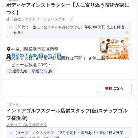
ボディケアインストラクター【人に寄り添う技術が身に
つく】
株式会社ファクトリージャパングループ
〈20代で一生モノのスキルを身につける〉年収900万円以上も目指
せる！
神奈川県横浜市西区南幸
月給22万4000円～41万円
求める人材: ★学歴や転職回数は不問！ ★第二新卒・社会人デ
ビューも歓迎 20代・...
交通費支給
駅近5分以内
気になる
正社員
インドアゴルフスクール店舗スタッフ[仮)ステップゴル
フ横浜店]
ステップゴルフ株式会社
【オープニングスタッフ｜12月予定】＊賞与あり＊週休2日＆残業