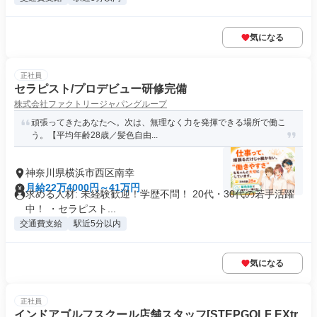
気になる
正社員
セラピスト/プロデビュー研修完備
株式会社ファクトリージャパングループ
頑張ってきたあなたへ。次は、無理なく力を発揮できる場所で働こ
う。【平均年齢28歳／髪色自由...
神奈川県横浜市西区南幸
月給22万4000円～41万円
求める人材: 未経験歓迎！学歴不問！ 20代・30代の若手活躍
中！ ・セラピスト...
交通費支給
駅近5分以内
気になる
正社員
インドアゴルフスクール店舗スタッフ[STEPGOLF EXtr