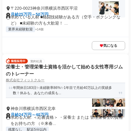
〒220-0023神奈川県横浜市西区平沼
月給25万円～50万円
求めている人材 ■格闘技経験がある方（空手・ボクシングな
ど） ■未経験の方も大歓迎！ ...
業界未経験歓迎
+14個
気になる
契約社員
栄養士・管理栄養士資格を活かして始める女性専用ジム
のトレーナー
株式会社フィットクルー
年間休日183日✨未経験率86%✨1年目で月給40万以上の実績多
数！休みも、あなたの成長も...
神奈川県横浜市西区北幸
月給24万円～40万円
求める人材: ＜応募資格＞ ・栄養士 または 管理栄養士の資格
をお持ちの方 （※来春...
残業なし
駅近5分以内