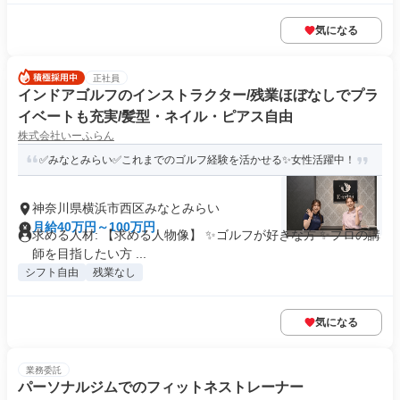
気になる
正社員
インドアゴルフのインストラクター/残業ほぼなしでプラ
イベートも充実/髪型・ネイル・ピアス自由
株式会社いーふらん
✅みなとみらい✅これまでのゴルフ経験を活かせる✨女性活躍中！
神奈川県横浜市西区みなとみらい
月給40万円～100万円
求める人材: 【求める人物像】 ✨ゴルフが好きな方 ✨プロの講
師を目指したい方 ...
シフト自由
残業なし
気になる
業務委託
パーソナルジムでのフィットネストレーナー