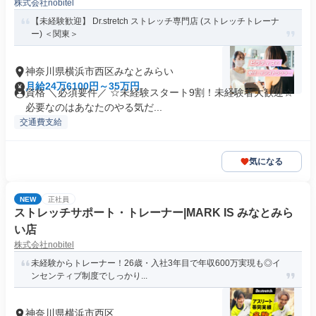
株式会社nobitel
【未経験歓迎】 Dr.stretch ストレッチ専門店 (ストレッチトレーナ
ー) ＜関東＞
神奈川県横浜市西区みなとみらい
月給24万6100円～35万円
資格 ＼必須要件／ ☆未経験スタート9割！未経験者大歓迎☆
必要なのはあなたのやる気だ...
交通費支給
気になる
NEW
正社員
ストレッチサポート・トレーナー|MARK IS みなとみら
い店
株式会社nobitel
未経験からトレーナー！26歳・入社3年目で年収600万実現も◎イ
ンセンティブ制度でしっかり...
神奈川県横浜市西区