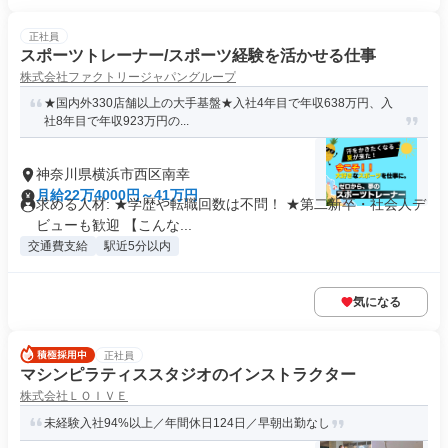
正社員
スポーツトレーナー/スポーツ経験を活かせる仕事
株式会社ファクトリージャパングループ
★国内外330店舗以上の大手基盤★入社4年目で年収638万円、入
社8年目で年収923万円の...
神奈川県横浜市西区南幸
月給22万4000円～41万円
求める人材: ★学歴や転職回数は不問！ ★第二新卒・社会人デ
ビューも歓迎 【こんな...
交通費支給
駅近5分以内
気になる
正社員
マシンピラティススタジオのインストラクター
株式会社ＬＯＩＶＥ
未経験入社94%以上／年間休日124日／早朝出勤なし