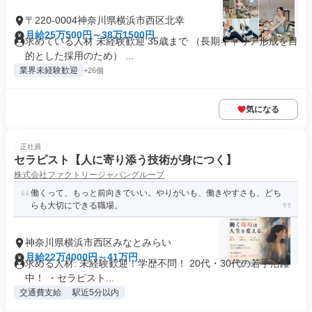
〒220-0004神奈川県横浜市西区北幸
月給25万500円～38万1500円
求めている人材 未経験歓迎 35歳まで （長期キャリア形成を目
的とした採用のため） ...
業界未経験歓迎
+26個
気になる
正社員
セラピスト【人に寄り添う技術が身につく】
株式会社ファクトリージャパングループ
働くって、もっと前向きでいい。やりがいも、働きやすさも、どち
らも大切にできる職場。
神奈川県横浜市西区みなとみらい
月給22万4000円～41万円
求める人材: 未経験歓迎！学歴不問！ 20代・30代の若手活躍
中！ ・セラピスト...
交通費支給
駅近5分以内