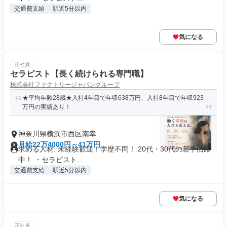
交通費支給
駅近5分以内
気になる
正社員
セラピスト【長く続けられる専門職】
株式会社ファクトリージャパングループ
★平均年齢28歳★入社4年目で年収638万円、入社8年目で年収923
万円の実績あり！
神奈川県横浜市西区南幸
月給22万4000円～41万円
求める人材: 未経験歓迎！学歴不問！ 20代・30代の若手活躍
中！ ・セラピスト...
交通費支給
駅近5分以内
気になる
正社員