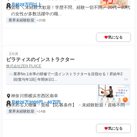
月給28万円以上
資格 ＼未経験大歓迎！学歴不問、経験一切不問／ 20代～30代
の女性が多数活躍中の職...
業界未経験歓迎
+20個
気になる
正社員
ピラティスのインストラクター
株式会社ZEN PLACE
業界No.1水準の研修で一流インストラクターを目指せる！昇給年2
回/賞与年1回│年間休日1...
神奈川県横浜市西区南幸
月給26万3000円～40万円
求める人物像・資格 【応募条件】 ・未経験歓迎！資格不問
業界未経験歓迎
+14個
気になる