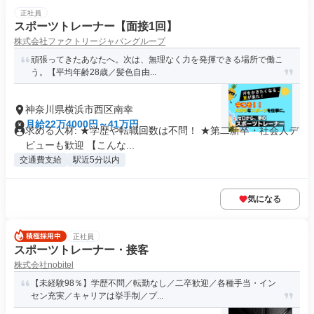
正社員
スポーツトレーナー【面接1回】
株式会社ファクトリージャパングループ
頑張ってきたあなたへ。次は、無理なく力を発揮できる場所で働こ
う。【平均年齢28歳／髪色自由...
神奈川県横浜市西区南幸
月給22万4000円～41万円
求める人材: ★学歴や転職回数は不問！ ★第二新卒・社会人デ
ビューも歓迎 【こんな...
交通費支給
駅近5分以内
気になる
正社員
スポーツトレーナー・接客
株式会社nobitel
【未経験98％】学歴不問／転勤なし／二卒歓迎／各種手当・イン
セン充実／キャリアは挙手制／プ...