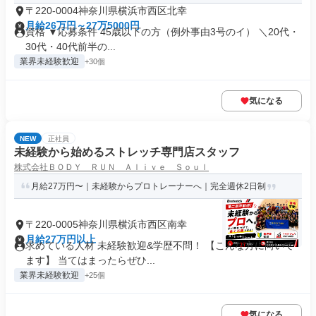
〒220-0004神奈川県横浜市西区北幸
月給26万円～27万5000円
資格 ▼応募条件 45歳以下の方（例外事由3号のイ） ＼20代・
30代・40代前半の...
業界未経験歓迎
+30個
気になる
NEW
正社員
未経験から始めるストレッチ専門店スタッフ
株式会社ＢＯＤＹ ＲＵＮ Ａｌｉｖｅ Ｓｏｕｌ
月給27万円〜｜未経験からプロトレーナーへ｜完全週休2日制
〒220-0005神奈川県横浜市西区南幸
月給27万円以上
求めている人材 未経験歓迎&学歴不問！ 【こんな方に向いて
ます】 当てはまったらぜひ...
業界未経験歓迎
+25個
気になる