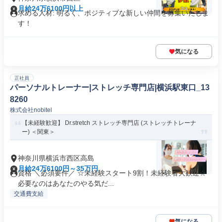
月給24万6100円以上
求める人材: 明るく、ポジティブな新しい仲間を募集いたしま
す！
気になる
正社員
パーソナルトレーナー|ストレッチ専門店|横浜駅東口_13
8260
株式会社nobitel
【未経験歓迎】 Dr.stretch ストレッチ専門店 (ストレッチトレーナ
ー) ＜関東＞
神奈川県横浜市西区高島
月給24万6100円～35万円
資格 ＼必須要件／ ☆未経験スタート9割！未経験者大歓迎☆
必要なのはあなたのやる気だ...
交通費支給
気になる