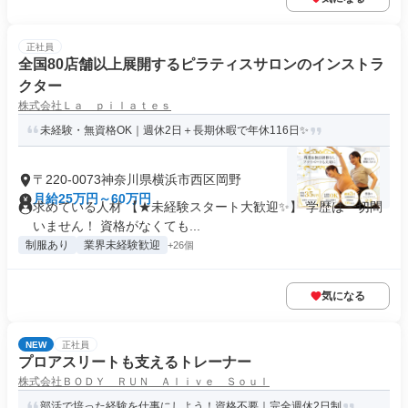
正社員
全国80店舗以上展開するピラティスサロンのインストラ
クター
株式会社Ｌａ ｐｉｌａｔｅｓ
未経験・無資格OK｜週休2日＋長期休暇で年休116日✨
〒220-0073神奈川県横浜市西区岡野
月給25万円～60万円
求めている人材 【★未経験スタート大歓迎✨】 学歴は一切問
いません！ 資格がなくても...
制服あり
業界未経験歓迎
+26個
気になる
NEW
正社員
プロアスリートも支えるトレーナー
株式会社ＢＯＤＹ ＲＵＮ Ａｌｉｖｅ Ｓｏｕｌ
部活で培った経験を仕事にしよう！資格不要｜完全週休2日制