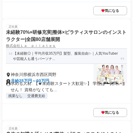
気になる
正社員
未経験70%×研修充実|整体×ピラティスサロンのインスト
ラクター|全国80店舗展開
株式会社Ｌａ ｐｉｌａｔｅｓ
【未経験◎｜平均月収35万円】髪型、服装自由✨｜人気YouTuber
や芸能人も通うパーソナ...
神奈川県横浜市西区岡野
月給25万円～60万円
求める人材: 【★未経験スタート大歓迎✨】 学歴は一切問いま
せん！ 資格がなくても...
残業なし
交通費支給
気になる
正社員