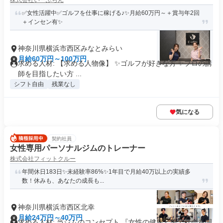
株式会社いーふらん
✅女性活躍中✅ゴルフを仕事に稼げる♪✨月給60万円～＋賞与年2回
＋インセン有✨
神奈川県横浜市西区みなとみらい
月給60万円～100万円
求める人材: 【求める人物像】 ✨ゴルフが好きな方 ✨プロの講
師を目指したい方 ...
シフト自由
残業なし
気になる
契約社員
女性専用パーソナルジムのトレーナー
株式会社フィットクルー
年間休日183日✨未経験率86%✨1年目で月給40万以上の実績多
数！休みも、あなたの成長も...
神奈川県横浜市西区北幸
月給24万円～40万円
求める人材: 当ジムのコンセプト 『女性の健康と美で社会を明