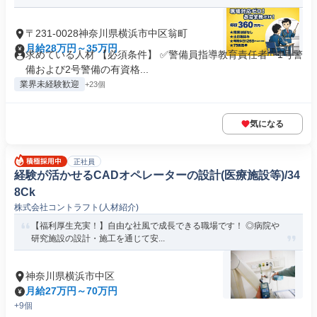
〒231-0028神奈川県横浜市中区翁町
月給28万円～35万円
求めている人材 【必須条件】 ✅警備員指導教育責任者 └1号警
備および2号警備の有資格...
業界未経験歓迎
+23個
気になる
正社員
経験が活かせるCADオペレーターの設計(医療施設等)/34
8Ck
株式会社コントラフト(人材紹介)
【福利厚生充実！】自由な社風で成長できる職場です！ ◎病院や
研究施設の設計・施工を通じて安...
神奈川県横浜市中区
月給27万円～70万円
+9個