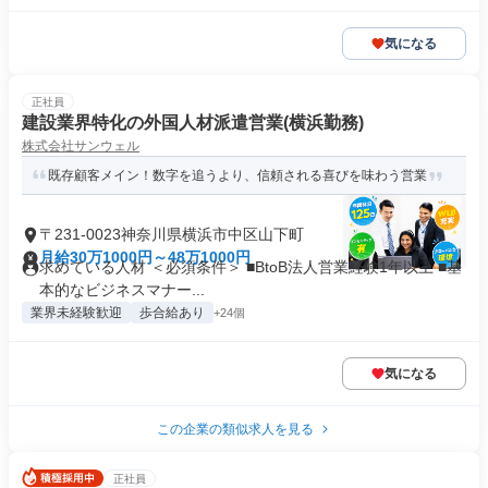
気になる
正社員
建設業界特化の外国人材派遣営業(横浜勤務)
株式会社サンウェル
既存顧客メイン！数字を追うより、信頼される喜びを味わう営業
〒231-0023神奈川県横浜市中区山下町
月給30万1000円～48万1000円
求めている人材 ＜必須条件＞ ■BtoB法人営業経験1年以上 ■基
本的なビジネスマナー...
業界未経験歓迎
歩合給あり
+24個
気になる
この企業の類似求人を見る
正社員