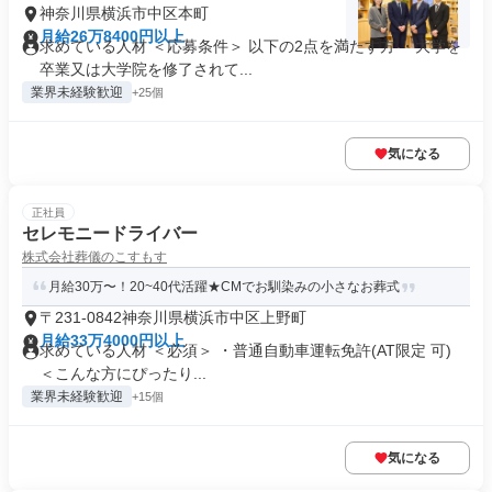
神奈川県横浜市中区本町
月給26万8400円以上
求めている人材 ＜応募条件＞ 以下の2点を満たす方 ・大学を
卒業又は大学院を修了されて...
業界未経験歓迎
+25個
気になる
正社員
セレモニードライバー
株式会社葬儀のこすもす
月給30万〜！20~40代活躍★CMでお馴染みの小さなお葬式
〒231-0842神奈川県横浜市中区上野町
月給33万4000円以上
求めている人材 ＜必須＞ ・普通自動車運転免許(AT限定 可)
＜こんな方にぴったり...
業界未経験歓迎
+15個
気になる