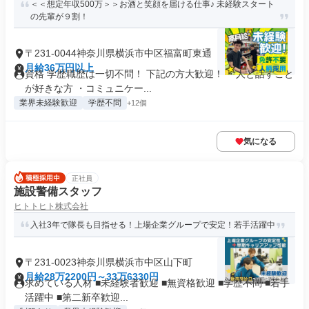
＜＜想定年収500万＞＞お酒と笑顔を届ける仕事♪ 未経験スタート
の先輩が９割！
〒231-0044神奈川県横浜市中区福富町東通
月給36万円以上
資格 学歴職歴は一切不問！ 下記の方大歓迎！ ・人と話すこと
が好きな方 ・コミュニケー...
業界未経験歓迎
学歴不問
+12個
気になる
正社員
施設警備スタッフ
ヒトトヒト株式会社
入社3年で隊長も目指せる！上場企業グループで安定！若手活躍中
〒231-0023神奈川県横浜市中区山下町
月給28万2200円～33万6330円
求めている人材 ■未経験者歓迎 ■無資格歓迎 ■学歴不問 ■若手
活躍中 ■第二新卒歓迎...