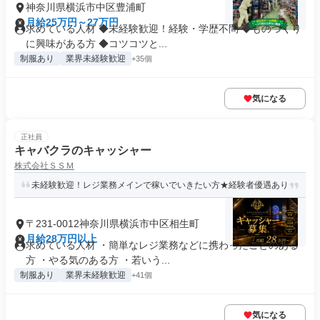
神奈川県横浜市中区豊浦町
月給25万円～27万円
求めている人材 ◆未経験歓迎！経験・学歴不問 ◆ものづくり
に興味がある方 ◆コツコツと...
制服あり
業界未経験歓迎
+35個
気になる
正社員
キャバクラのキャッシャー
株式会社ＳＳＭ
未経験歓迎！レジ業務メインで稼いでいきたい方★経験者優遇あり
〒231-0012神奈川県横浜市中区相生町
月給28万円以上
求めている人材 ・簡単なレジ業務などに携わったことのある
方 ・やる気のある方 ・若いう...
制服あり
業界未経験歓迎
+41個
気になる