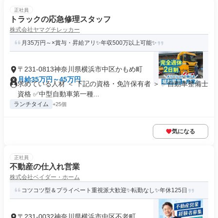
正社員
トラックの応急修理スタッフ
株式会社ヤマグチレッカー
月35万円～×賞与・昇給アリ✨年収500万以上可能✨
〒231-0813神奈川県横浜市中区かもめ町
月給35万円～45万円
求めている人材 ＜ 下記の資格・免許保有者 ＞ ✅自動車整備士
資格 ✅中型自動車第一種...
ランチタイム
+25個
気になる
正社員
不動産の仕入れ営業
株式会社ベイダー・ホーム
コツコツ型＆プライベート重視派大歓迎✨転勤なし✨年休125日
〒231-0032神奈川県横浜市中区不老町