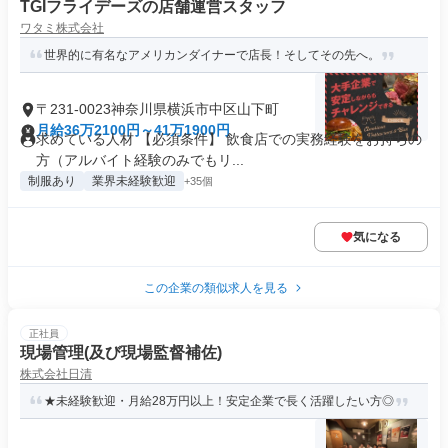
TGIフライデーズの店舗運営スタッフ
ワタミ株式会社
世界的に有名なアメリカンダイナーで店長！そしてその先へ。
〒231-0023神奈川県横浜市中区山下町
月給36万2100円～41万1900円
求めている人材 【必須条件】 飲食店での実務経験をお持ちの
方（アルバイト経験のみでもリ...
制服あり
業界未経験歓迎
+35個
気になる
この企業の類似求人を見る
正社員
現場管理(及び現場監督補佐)
株式会社日清
★未経験歓迎・月給28万円以上！安定企業で長く活躍したい方◎