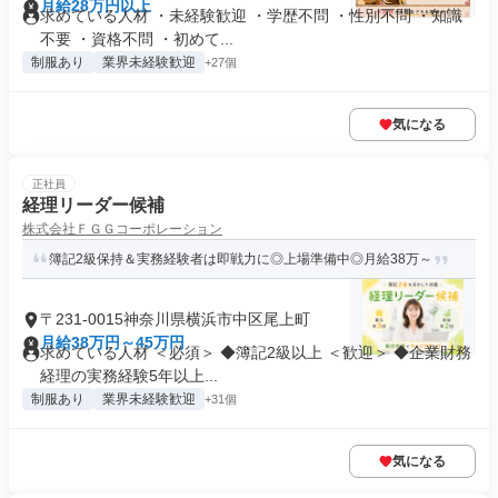
月給28万円以上
求めている人材 ・未経験歓迎 ・学歴不問 ・性別不問 ・知識
不要 ・資格不問 ・初めて...
制服あり
業界未経験歓迎
+27個
気になる
正社員
経理リーダー候補
株式会社ＦＧＧコーポレーション
簿記2級保持＆実務経験者は即戦力に◎上場準備中◎月給38万～
〒231-0015神奈川県横浜市中区尾上町
月給38万円～45万円
求めている人材 ＜必須＞ ◆簿記2級以上 ＜歓迎＞ ◆企業財務
経理の実務経験5年以上...
制服あり
業界未経験歓迎
+31個
気になる