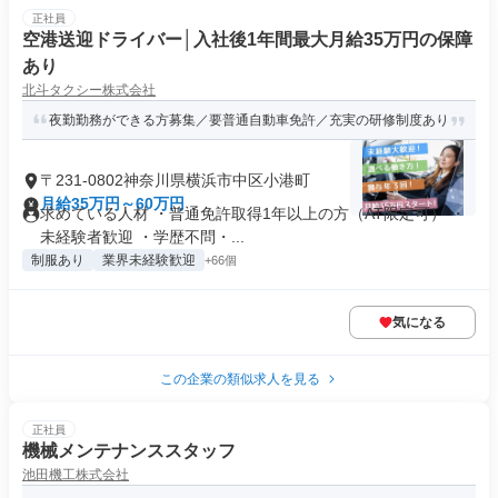
正社員
空港送迎ドライバー│入社後1年間最大月給35万円の保障
あり
北斗タクシー株式会社
夜勤勤務ができる方募集／要普通自動車免許／充実の研修制度あり
〒231-0802神奈川県横浜市中区小港町
月給35万円～60万円
求めている人材 ・普通免許取得1年以上の方（AT限定可） ・
未経験者歓迎 ・学歴不問・...
制服あり
業界未経験歓迎
+66個
気になる
この企業の類似求人を見る
正社員
機械メンテナンススタッフ
池田機工株式会社