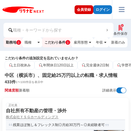
会員登録
ログイン
職種・キーワードから探す
条件保存
勤務地
職種
こだわり条件
雇用形態
年収
新着のみ
1
1
こだわり条件の追加設定を忘れていませんか？
土日祝休み
年間休日120日以上
完全週休2日制
学歴
中区（横浜市）、固定給25万円以上の転職・求人情報
433
件
1
〜
100
件目を表示中
関連度順
新着順
詳細表示
正社員
自社所有不動産の管理・渉外
株式会社ＹＳＧホールディングス
残業ほぼ無し＆フレックス制◎月給30万円～◎未経験者可