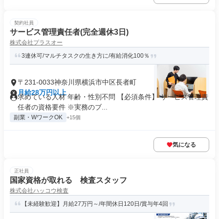
契約社員
サービス管理責任者(完全週休3日)
株式会社プラスオー
3連休可/マルチタスクの生き方に/有給消化100％
〒231-0033神奈川県横浜市中区長者町
月給28万円以上
求めている人材 年齢・性別不問 【必須条件】 サービス管理責
任者の資格要件 ※実務のブ...
副業・WワークOK
+15個
気になる
正社員
国家資格が取れる 検査スタッフ
株式会社ハッコウ検査
【未経験歓迎】月給27万円～/年間休日120日/賞与年4回