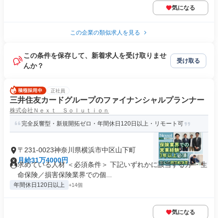
気になる
この企業の類似求人を見る
この条件を保存して、新着求人を受け取りませ
受け取る
んか？
正社員
三井住友カードグループのファイナンシャルプランナー
株式会社Ｎｅｘｔ Ｓｏｌｕｔｉｏｎ
完全反響型・新規開拓ゼロ・年間休日120日以上・リモート可
〒231-0023神奈川県横浜市中区山下町
月給31万4000円
求めている人材 ＜必須条件＞ 下記いずれかに該当する方 ・生
命保険／損害保険業界での個...
年間休日120日以上
+14個
気になる