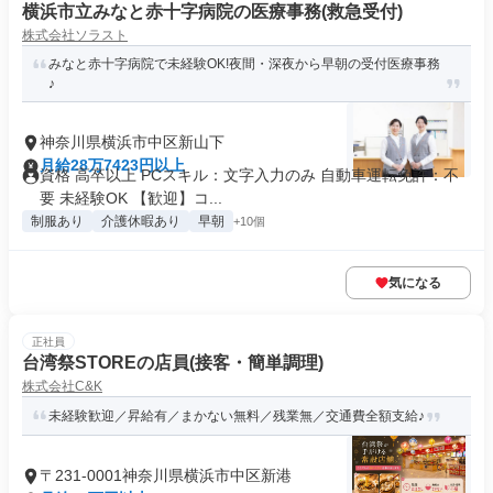
横浜市立みなと赤十字病院の医療事務(救急受付)
株式会社ソラスト
みなと赤十字病院で未経験OK!夜間・深夜から早朝の受付医療事務
♪
神奈川県横浜市中区新山下
月給28万7423円以上
資格 高卒以上 PCスキル：文字入力のみ 自動車運転免許：不
要 未経験OK 【歓迎】コ...
制服あり
介護休暇あり
早朝
+10個
気になる
正社員
台湾祭STOREの店員(接客・簡単調理)
株式会社C&K
未経験歓迎／昇給有／まかない無料／残業無／交通費全額支給♪
〒231-0001神奈川県横浜市中区新港