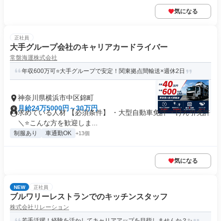
気になる
正社員
大手グループ会社のキャリアカードライバー
常盤海運株式会社
年収600万可⭐大手グループで安定！関東拠点間輸送×週休2日
神奈川県横浜市中区錦町
月給24万5000円～30万円
求めている人材 【必須条件】 ・大型自動車免許 ・けん引免許
＼⭐こんな方を歓迎しま...
制服あり
車通勤OK
+13個
気になる
NEW
正社員
ブルワリーレストランでのキッチンスタッフ
株式会社リレーション
若手活躍！経験を活かしてキャリアアップを目指しませんか？✨