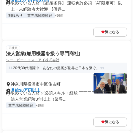
月給35万円～60万円
求めている人材 【必須条件】 運転免許必須（AT限定可）以
上・未経験者大歓迎 【優遇...
制服あり
業界未経験歓迎
+36個
気になる
正社員
法人営業(舶用機器を扱う専門商社)
シー・ビー・エス・アイ株式会社
20代30代活躍中！あなたの提案が世界と日本を繋ぐ。
神奈川県横浜市中区住吉町
月給30万円以上
求めている人材 ✅必須スキル・経験 ￣￣￣￣￣￣￣￣￣￣ •
法人営業経験3年以上（業界...
業界未経験歓迎
+19個
気になる