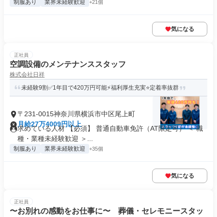
制服あり
業界未経験歓迎
+21個
気になる
正社員
空調設備のメンテナンススタッフ
株式会社日祥
未経験9割✅1年目で420万円可能⚡福利厚生充実⭐定着率抜群
〒231-0015神奈川県横浜市中区尾上町
月給27万4009円以上
求めている人材 【必須】 普通自動車免許（AT限定可） ＜ 職
種・業種未経験歓迎 ＞...
制服あり
業界未経験歓迎
+35個
気になる
正社員
〜お別れの感動をお仕事に〜 葬儀・セレモニースタッ