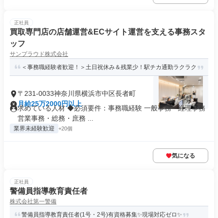
正社員
買取専門店の店舗運営&ECサイト運営を支える事務スタ
ッフ
サンプラウド株式会社
＜事務職経験者歓迎！＞土日祝休み＆残業少！駅チカ通勤ラクラク
〒231-0033神奈川県横浜市中区長者町
月給25万2000円以上
求めている人材 ◆必須要件：事務職経験 一般事務・経理事務
営業事務・総務・庶務 ...
業界未経験歓迎
+20個
気になる
正社員
警備員指導教育責任者
株式会社第一警備
警備員指導教育責任者(1号・2号)有資格募集✨現場対応ゼロ✨