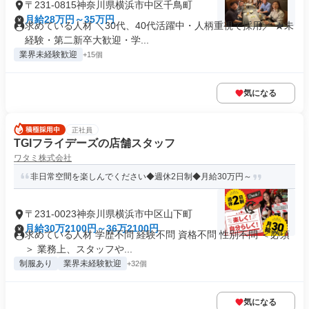
〒231-0815神奈川県横浜市中区千鳥町
月給28万円～35万円
求めている人材 ＼30代、40代活躍中・人柄重視で採用／ ★未
経験・第二新卒大歓迎・学...
業界未経験歓迎
+15個
気になる
正社員
TGIフライデーズの店舗スタッフ
ワタミ株式会社
非日常空間を楽しんでください◆週休2日制◆月給30万円～
〒231-0023神奈川県横浜市中区山下町
月給30万2100円～36万2100円
求めている人材 学歴不問 経験不問 資格不問 性別不問 ＜必須
＞ 業務上、スタッフや...
制服あり
業界未経験歓迎
+32個
気になる