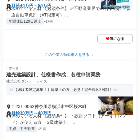
月給40万円～50万円
求めている人材 【必須条件】 ✅不動産業界での営業経験 ✅普
通自動車免許（AT限定可）...
年間休日120日以上
+17個
気になる
この企業の類似求人を見る
正社員
建売建築設計、仕様書作成、各種申請業務
株式会社ダンデ・ライズ
【経験者限定募集！】建築士の方、必見！完全週休2日制！
〒231-0062神奈川県横浜市中区桜木町
月給30万円～40万円
求めている人材 【必須条件】 ・設計ソフト（アーキトレン
ド）が使える方 ・2級建築士、...
主婦・主夫歓迎
+21個