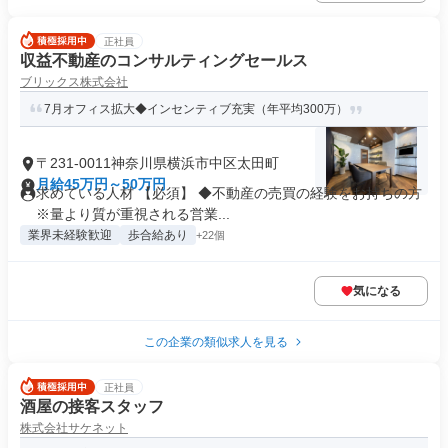
正社員
収益不動産のコンサルティングセールス
ブリックス株式会社
7月オフィス拡大◆インセンティブ充実（年平均300万）
〒231-0011神奈川県横浜市中区太田町
月給45万円～50万円
求めている人材 【必須】 ◆不動産の売買の経験をお持ちの方
※量より質が重視される営業...
業界未経験歓迎
歩合給あり
+22個
気になる
この企業の類似求人を見る
正社員
酒屋の接客スタッフ
株式会社サケネット