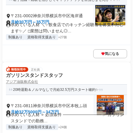
〒231-0002神奈川県横浜市中区海岸通
月給30万円～35万円
求めている人材 ＼✨飲食店でのキッチン経験者を募集いたし
ます✨／ □業態は問いません◎...
制服あり
資格取得支援あり
+27個
気になる
正社員
ガソリンスタンドスタッフ
アジア油販株式会社
20時退勤＆ノルマなしで月給32.5万円スタート確約✨
〒231-0811神奈川県横浜市中区本牧ふ頭
月給32万5000円～34万円
求めている人材 ⭐ 必須条件 ───────────── ✅ ガソリン
スタンドでの勤務...
制服あり
資格取得支援あり
+24個