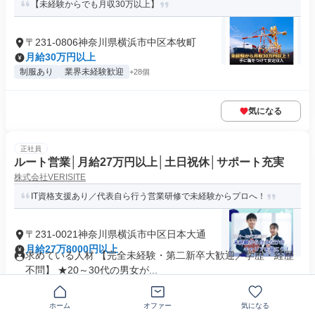
【未経験からでも月収30万以上】
〒231-0806神奈川県横浜市中区本牧町
月給30万円以上
制服あり
業界未経験歓迎
+28個
気になる
正社員
ルート営業│月給27万円以上│土日祝休│サポート充実
株式会社VERISITE
IT資格支援あり／代表自ら行う営業研修で未経験からプロへ！
〒231-0021神奈川県横浜市中区日本大通
月給27万8000円以上
求めている人材 【完全未経験・第二新卒大歓迎／学歴・経歴
不問】 ★20～30代の男女が...
業界未経験歓迎
+29個
ホーム
オファー
気になる