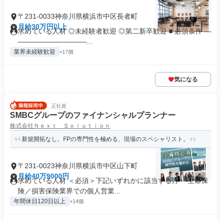
〒231-0033神奈川県横浜市中区長者町
月給30万円以上
求めている人材 ◎未経験者歓迎 ◎第二新卒歓迎 ■ 必須条件 ―
――――――――――...
業界未経験歓迎
+17個
気になる
正社員
SMBCグループのファイナンシャルプランナー
株式会社Ｎｅｘｔ Ｓｏｌｕｔｉｏｎ
新規開拓なし。FPの専門性を極める、現場のスペシャリスト。
〒231-0023神奈川県横浜市中区山下町
月給40万9000円
求めている人材 ＜必須＞下記いずれかに該当する方 ・生命保
険／損害保険業界での個人営業...
年間休日120日以上
+14個