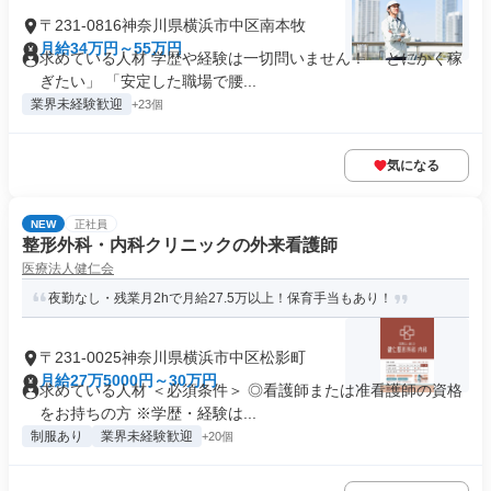
〒231-0816神奈川県横浜市中区南本牧
月給34万円～55万円
求めている人材 学歴や経験は一切問いません！ 「とにかく稼
ぎたい」 「安定した職場で腰...
業界未経験歓迎
+23個
気になる
NEW
正社員
整形外科・内科クリニックの外来看護師
医療法人健仁会
夜勤なし・残業月2hで月給27.5万以上！保育手当もあり！
〒231-0025神奈川県横浜市中区松影町
月給27万5000円～30万円
求めている人材 ＜必須条件＞ ◎看護師または准看護師の資格
をお持ちの方 ※学歴・経験は...
制服あり
業界未経験歓迎
+20個