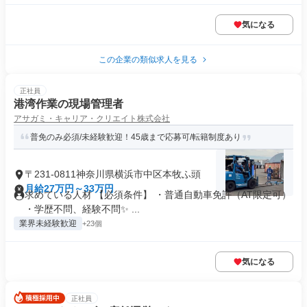
気になる
この企業の類似求人を見る
正社員
港湾作業の現場管理者
アサガミ・キャリア・クリエイト株式会社
普免のみ必須/未経験歓迎！45歳まで応募可/転籍制度あり
〒231-0811神奈川県横浜市中区本牧ふ頭
月給27万円～33万円
求めている人材 【必須条件】 ・普通自動車免許（AT限定可）
・学歴不問、経験不問✨ ...
業界未経験歓迎
+23個
気になる
正社員