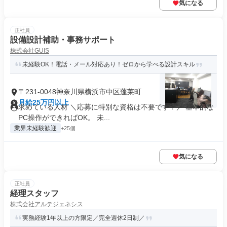
気になる
正社員
設備設計補助・事務サポート
株式会社GUIS
未経験OK！電話・メール対応あり！ゼロから学べる設計スキル
〒231-0048神奈川県横浜市中区蓬莱町
月給25万円以上
求めている人材 ＼応募に特別な資格は不要です！／ 基本的な
PC操作ができればOK。 未...
業界未経験歓迎
+25個
気になる
正社員
経理スタッフ
株式会社アルテジェネシス
実務経験1年以上の方限定／完全週休2日制／