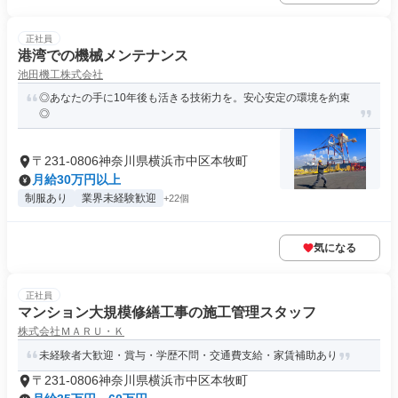
正社員
港湾での機械メンテナンス
池田機工株式会社
◎あなたの手に10年後も活きる技術力を。安心安定の環境を約束
◎
〒231-0806神奈川県横浜市中区本牧町
月給30万円以上
制服あり
業界未経験歓迎
+22個
気になる
正社員
マンション大規模修繕工事の施工管理スタッフ
株式会社ＭＡＲＵ・Ｋ
未経験者大歓迎・賞与・学歴不問・交通費支給・家賃補助あり
〒231-0806神奈川県横浜市中区本牧町