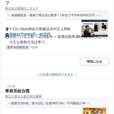
フ
株式会社葬儀のこすもす
未経験歓迎・映画で再注目の業界！1年目で平均年収450万円～
〒231-0842神奈川県横浜市中区上野町
月給33万4000円～45万円
求めている人材 ＜必須条件＞ 普通自動車運転免許(AT限定可)
※主な移動方法は車で...
業界未経験歓迎
+16個
気になる
この企業の類似求人を見る
正社員
事務系総合職
独立行政法人都市再生機構
残業月20h程／賞与2回／定着率97.8%／平均勤続17年