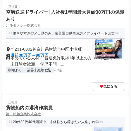
正社員
空港送迎ドライバー│入社後1年間最大月給30万円の保障
あり
北斗タクシー株式会社
働きやすさ◎／日勤のみ／要普通自動車免許／プライベート充実
〒231-0802神奈川県横浜市中区小港町
月給30万円～60万円
求めている人材 ・普通免許取得1年以上の方（AT限定可） ・
未経験者歓迎 ・学歴不問・...
制服あり
業界未経験歓迎
+63個
気になる
正社員
貨物船内の港湾作業員
第一船舶企業株式会社
20代30代40代活躍中！未経験から稼ぎたい人集まれ◎