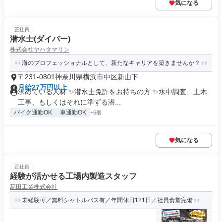
気になる
正社員
潜水士(ダイバー)
株式会社ヤハタマリン
海のプロフェッショナルとして、新たなキャリアを築きませんか？
〒231-0801神奈川県横浜市中区新山下
月給27万円以上
求めている人材 ✨潜水士免許をお持ちの方 ✨水中調査、土木
工事、もしくはそれに準ずる潜...
バイク通勤OK
車通勤OK
+6個
気になる
正社員
経験が活かせる工場内製造スタッフ
髙田工業株式会社
未経験可／無料シャトルバス有／年間休日121日／社員食堂完備