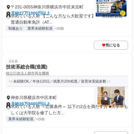
〒231-0055神奈川県横浜市中区末吉町
月給27万1000円以上
求めている人材 【こんな方なら大歓迎です】 ✅ 未経験歓迎 ✅
普通自動車免許（AT...
制服あり
業界未経験歓迎
+33個
気になる
正社員
技術系総合職(造園)
独立行政法人都市再生機構
未経験OK／年休120日／残業月20h程度／産育休実績多数
神奈川県横浜市中区本町
月給26万8400円以上
求めている人材 ＜応募条件＞ 以下の2点を満たす方 ■大学卒も
しくは大学院を修了した方...
業界未経験歓迎
+25個