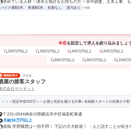
求めている人材 ✨潜水士免許をお持ちの方 ✨水中調査、土木工事、もし
バイク通勤OK
車通勤OK
転勤なし
賞与あり
+4個
年収
を設定して求人を絞り込みましょ
200万円以上
300万円以上
400万円以上
500万円以上
800万円以上
900万円以上
1000
正社員
酒屋の接客スタッフ
株式会社サケネット
＜＜想定年収500万＞＞お酒と笑顔を届ける仕事♪ 未経験スタートの先輩が９割
〒231-0044神奈川県横浜市中区福富町東通
月給36万円以上
資格 学歴職歴は一切不問！ 下記の方大歓迎！ ・人と話すことが好きな方