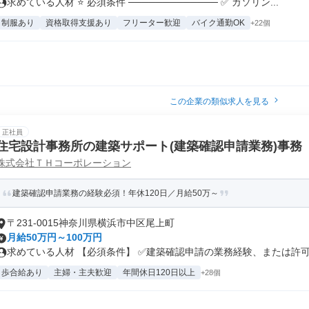
求めている人材 ⭐ 必須条件 ───────────── ✅ ガソリン...
制服あり
資格取得支援あり
フリーター歓迎
バイク通勤OK
+22個
この企業の類似求人を見る
正社員
住宅設計事務所の建築サポート(建築確認申請業務)事務
株式会社ＴＨコーポレーション
建築確認申請業務の経験必須！年休120日／月給50万～
〒231-0015神奈川県横浜市中区尾上町
月給50万円～100万円
求めている人材 【必須条件】 ✅建築確認申請の業務経験、または許可取
歩合給あり
主婦・主夫歓迎
年間休日120日以上
+28個