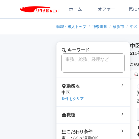
ホーム
オファー
気に
転職・求人トップ
/
神奈川県
/
横浜市
/
中区
中
キーワード
511
こだ
勤務地
中区
条件をクリア
職種
こだわり条件
車・バイク通勤OK