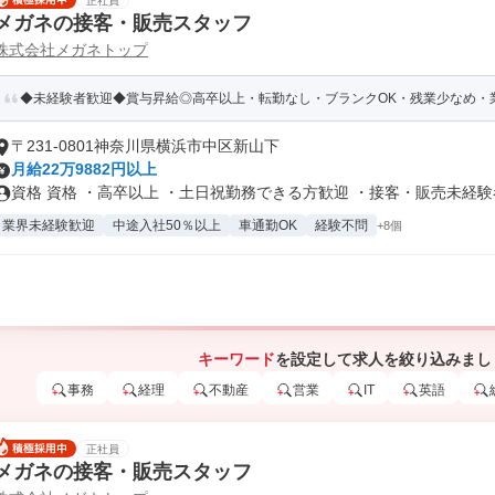
正社員
メガネの接客・販売スタッフ
株式会社メガネトップ
◆未経験者歓迎◆賞与昇給◎高卒以上・転勤なし・ブランクOK・残業少なめ・業
〒231-0801神奈川県横浜市中区新山下
月給22万9882円以上
資格 資格 ・高卒以上 ・土日祝勤務できる方歓迎 ・接客・販売未経験者.
業界未経験歓迎
中途入社50％以上
車通勤OK
経験不問
+8個
キーワード
を設定して求人を絞り込みまし
事務
経理
不動産
営業
IT
英語
正社員
メガネの接客・販売スタッフ