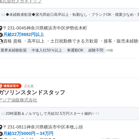
株式会社メガネトップ
◆未経験者歓迎◆賞与昇給◎高卒以上・転勤なし・ブランクOK・残業少なめ・業
〒231-0045神奈川県横浜市中区伊勢佐木町
月給22万9882円以上
資格 資格 ・高卒以上 ・土日祝勤務できる方歓迎 ・接客・販売未経験者.
業界未経験歓迎
中途入社50％以上
車通勤OK
経験不問
+9個
正社員
ガソリンスタンドスタッフ
アジア油販株式会社
20時退勤＆ノルマなしで月給32.5万円スタート確約✨
〒231-0811神奈川県横浜市中区本牧ふ頭
月給32万5000円～34万円