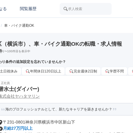
なる
閲覧履歴
求人検索
/
車・バイク通勤OK
区（横浜市）、車・バイク通勤OKの転職・求人情報
件
1
〜
100
件目を表示中
わり条件の追加設定を忘れていませんか？
土日祝休み
年間休日120日以上
完全週休2日制
学歴不問
正社員
潜水士(ダイバー)
株式会社ヤハタマリン
海のプロフェッショナルとして、新たなキャリアを築きませんか？
〒231-0801神奈川県横浜市中区新山下
月給27万円以上