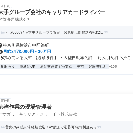
正社員
大手グループ会社のキャリアカードライバー
常盤海運株式会社
年収600万可⭐大手グループで安定！関東拠点間輸送×週休2日
神奈川県横浜市中区錦町
月給24万5000円～30万円
求めている人材 【必須条件】 ・大型自動車免許 ・けん引免許 ＼⭐こ..
制服あり
車通勤OK
通勤交通費全額支給
午前
経験者歓迎
+10個
正社員
港湾作業の現場管理者
アサガミ・キャリア・クリエイト株式会社
普免のみ必須/未経験歓迎！45歳まで応募可/転籍制度あり