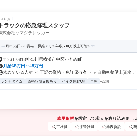
正社員
トラックの応急修理スタッフ
株式会社ヤマグチレッカー
月35万円～×賞与・昇給アリ✨年収500万以上可能✨
〒231-0813神奈川県横浜市中区かもめ町
月給35万円～45万円
求めている人材 ＜ 下記の資格・免許保有者 ＞ ✅自動車整備士資格 ✅..
ランチタイム
資格取得支援あり
バイク通勤OK
早朝
+22個
雇用形態
を設定して求人を絞り込みまし
正社員
派遣社員
業務委託
契