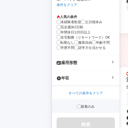
条件をクリア
人気の条件
未経験者歓迎
土日祝休み
完全週休2日制
年間休日120日以上
在宅勤務（リモートワーク）OK
転勤なし
服装自由
年齢不問
学歴不問
語学力を活かせる
雇用形態
年収
すべての条件をクリア
新着のみ
検索