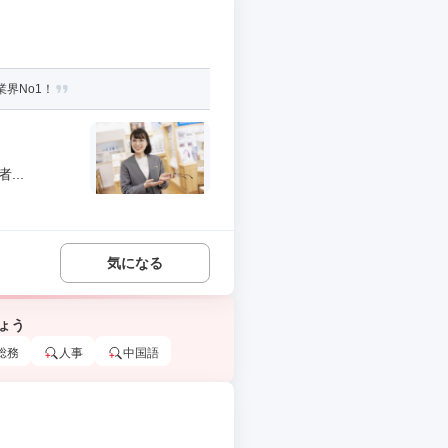
界No1！
..
気になる
ょう
総務
人事
中国語