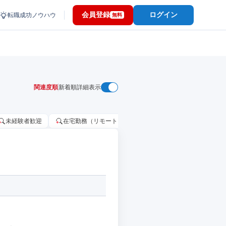
会員登録
ログイン
転職成功ノウハウ
無料
関連度順
新着順
詳細表示
未経験者歓迎
在宅勤務（リモートワーク）OK
家賃補助・住宅手当