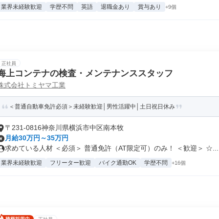
業界未経験歓迎
学歴不問
英語
退職金あり
賞与あり
+9個
正社員
海上コンテナの検査・メンテナンススタッフ
株式会社トミヤマ工業
＜普通自動車免許必須＞未経験歓迎│男性活躍中│土日祝日休み
〒231-0816神奈川県横浜市中区南本牧
月給30万円～35万円
求めている人材 ＜必須＞ 普通免許（AT限定可）のみ！ ＜歓迎＞ ☆...
業界未経験歓迎
フリーター歓迎
バイク通勤OK
学歴不問
+16個