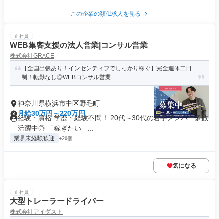
この企業の類似求人を見る
正社員
WEB集客⽀援の法人営業|コンサル営業
株式会社GRACE
【全国出張あり！インセンティブでしっかり稼ぐ】完全週休⼆⽇
制！転勤なし◎WEBコンサル営業...
神奈川県横浜市中区野毛町
月給30万円～220万円
経験・資格 学歴・経験不問！ 20代～30代の若⼿メンバー多数
活躍中◎ 「稼ぎたい」...
業界未経験歓迎
+20個
気になる
正社員
大型トレーラードライバー
株式会社アイダスト