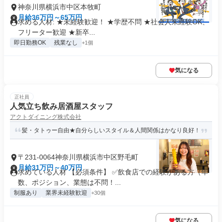
神奈川県横浜市中区本牧町
月給36万円～65万円
求める人材: ★未経験歓迎！ ★学歴不問 ★社会人未経験OK、
フリーター歓迎 ★新卒...
即日勤務OK
残業なし
+1個
気になる
正社員
人気立ち飲み居酒屋スタッフ
アクトダイニング株式会社
髪・タトゥー自由★自分らしいスタイル＆人間関係はかなり良好！
〒231-0064神奈川県横浜市中区野毛町
月給31万円～40万円
求めている人材 【必須条件】 ✅飲食店での経験がある方（年
数、ポジション、業態は不問！...
制服あり
業界未経験歓迎
+30個
気になる