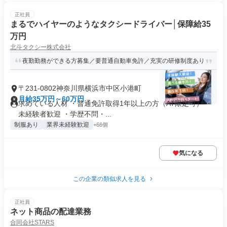
正社員
まるでハイヤーのようなタクシードライバー│保障給35
万円
北斗タクシー株式会社
夜勤勤務ができる方募集／要普通自動車免許／充実の研修制度あり
〒231-0802神奈川県横浜市中区小港町
月給35万円～60万円
求めている人材 ・普通免許取得1年以上の方（AT限定可） ・
未経験者歓迎 ・学歴不問・...
制服あり
業界未経験歓迎
+66個
気になる
この企業の類似求人を見る
正社員
ネット商品の配達業務
合同会社STARS