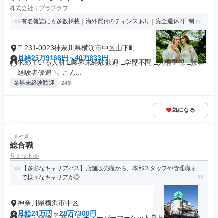
株式会社リブラブラフ
有名雑誌にも多数掲載｜海外買付のチャンスあり｜完全週休2日制
〒231-0023神奈川県横浜市中区山下町
月給25万9166円～40万833円
求めている人材 □業界未経験歓迎 □学歴不問 □人柄重視 □接客
経験者優遇 ＼ こん...
業界未経験歓迎
+24個
気になる
正社員
総合職
サミット㈱
【多彩なキャリアパス】店舗販売職から、本部スタッフや管理職ま
で様々なキャリアが◎
神奈川県横浜市中区
月給24万円～28万7300円
資格・経験 高卒以上 ★スーパーマーケット業界経験者 大歓