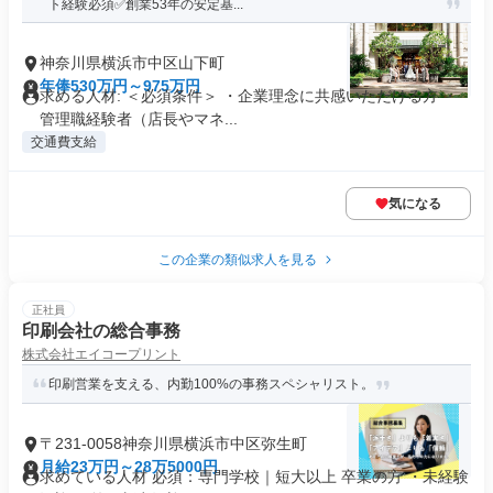
ト経験必須✅創業53年の安定基...
神奈川県横浜市中区山下町
年俸530万円～975万円
求める人材: ＜必須条件＞ ・企業理念に共感いただける方 ・
管理職経験者（店長やマネ...
交通費支給
気になる
この企業の類似求人を見る
正社員
印刷会社の総合事務
株式会社エイコープリント
印刷営業を支える、内勤100%の事務スペシャリスト。
〒231-0058神奈川県横浜市中区弥生町
月給23万円～28万5000円
求めている人材 必須：専門学校｜短大以上 卒業の方 ・未経験