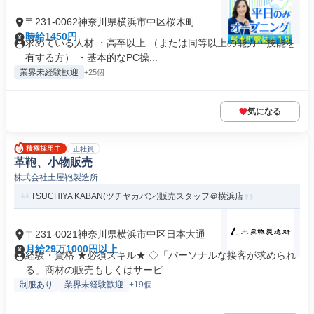
〒231-0062神奈川県横浜市中区桜木町
時給1450円
求めている人材 ・高卒以上 （または同等以上の能力・技能を
有する方） ・基本的なPC操...
業界未経験歓迎
+25個
気になる
正社員
革鞄、小物販売
株式会社土屋鞄製造所
TSUCHIYA KABAN(ツチヤカバン)販売スタッフ＠横浜店
〒231-0021神奈川県横浜市中区日本大通
月給29万1000円以上
経験・資格 ★必須スキル★ ◇「パーソナルな接客が求められ
る」商材の販売もしくはサービ...
制服あり
業界未経験歓迎
+19個