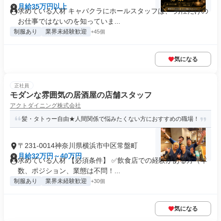
月給35万円以上
求めている人材 キャバクラにホールスタッフは、 男性だけの
お仕事ではないのを知っていま...
制服あり
業界未経験歓迎
+45個
気になる
正社員
モダンな雰囲気の居酒屋の店舗スタッフ
アクトダイニング株式会社
髪・タトゥー自由★人間関係で悩みたくない方におすすめの職場！
〒231-0014神奈川県横浜市中区常盤町
月給32万円～40万円
求めている人材 【必須条件】 ✅飲食店での経験がある方（年
数、ポジション、業態は不問！...
制服あり
業界未経験歓迎
+30個
気になる