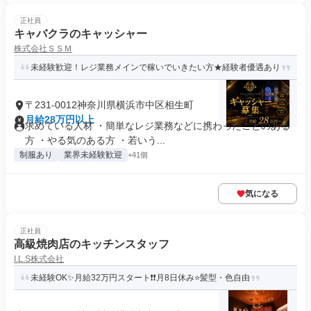
正社員
キャバクラのキャッシャー
株式会社ＳＳＭ
未経験歓迎！レジ業務メインで稼いでいきたい方★経験者優遇あり
〒231-0012神奈川県横浜市中区相生町
月給28万円以上
求めている人材 ・簡単なレジ業務などに携わったことのある
方 ・やる気のある方 ・若いう...
制服あり
業界未経験歓迎
+41個
気になる
正社員
高級焼肉店のキッチンスタッフ
I.L.S株式会社
未経験OK✨月給32万円スタート❗❗月8日休み⭐髪型・色自由