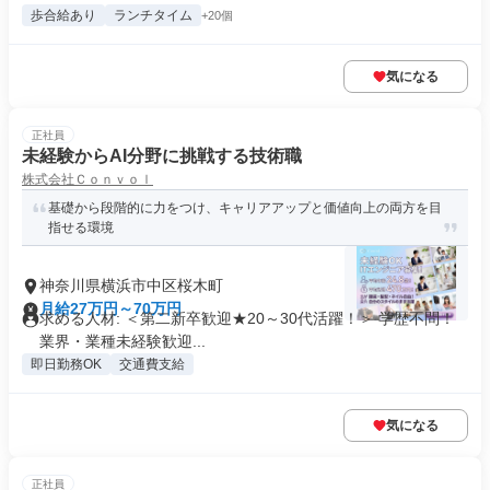
歩合給あり
ランチタイム
+20個
気になる
正社員
未経験からAI分野に挑戦する技術職
株式会社Ｃｏｎｖｏｌ
基礎から段階的に力をつけ、キャリアアップと価値向上の両方を目
指せる環境
神奈川県横浜市中区桜木町
月給27万円～70万円
求める人材: ＜第二新卒歓迎★20～30代活躍！＞ 学歴不問！
業界・業種未経験歓迎...
即日勤務OK
交通費支給
気になる
正社員