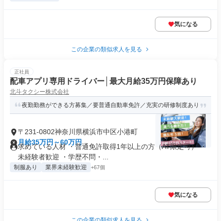
気になる
この企業の類似求人を見る
正社員
配車アプリ専用ドライバー│最大月給35万円保障あり
北斗タクシー株式会社
夜勤勤務ができる方募集／要普通自動車免許／充実の研修制度あり
〒231-0802神奈川県横浜市中区小港町
月給35万円～60万円
求めている人材 ・普通免許取得1年以上の方（AT限定可） ・
未経験者歓迎 ・学歴不問・...
制服あり
業界未経験歓迎
+67個
気になる
この企業の類似求人を見る