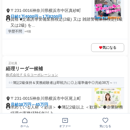
〒231-0016神奈川県横浜市中区真砂町
日給1万4000円～1万8200円
資格 ■交通誘導警備業務検定(2級) 又は 雑踏警備業務検定(1級
又は2級) を...
学歴不問
+4個
気になる
正社員
経理リーダー候補
株式会社ＦＧＧコーポレーション
簿記2級保持＆実務経験者は即戦力に◎上場準備中◎月給38万～
〒231-0015神奈川県横浜市中区尾上町
月給38万円～45万円
求めている人材 ＜必須＞ ◆簿記2級以上 ＜歓迎＞ ◆企業財務
経理の実務経験5年以上...
制服あり
業界未経験歓迎
+31個
ホーム
オファー
気になる