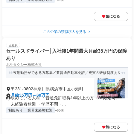
気になる
この企業の類似求人を見る
正社員
セールスドライバー│入社後1年間最大月給35万円の保障
あり
北斗タクシー株式会社
夜勤勤務ができる方募集／要普通自動車免許／充実の研修制度あり
〒231-0802神奈川県横浜市中区小港町
月給35万円～60万円
求めている人材 ・普通免許取得1年以上の方（AT限定可） ・
未経験者歓迎 ・学歴不問・...
制服あり
業界未経験歓迎
+66個
気になる