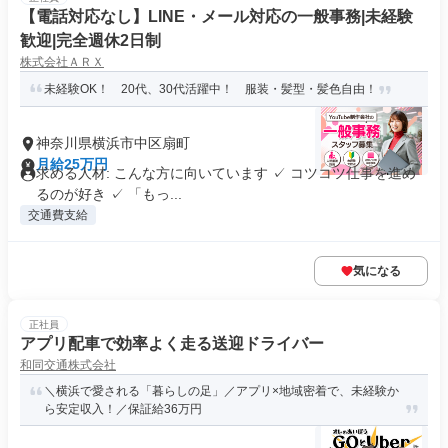
【電話対応なし】LINE・メール対応の一般事務|未経験
歓迎|完全週休2日制
株式会社ＡＲＸ
未経験OK！ 20代、30代活躍中！ 服装・髪型・髪色自由！
神奈川県横浜市中区扇町
月給25万円
求める人材: こんな方に向いています ✓ コツコツ仕事を進め
るのが好き ✓ 「もっ...
交通費支給
気になる
正社員
アプリ配車で効率よく走る送迎ドライバー
和同交通株式会社
＼横浜で愛される「暮らしの足」／アプリ×地域密着で、未経験か
ら安定収入！／保証給36万円