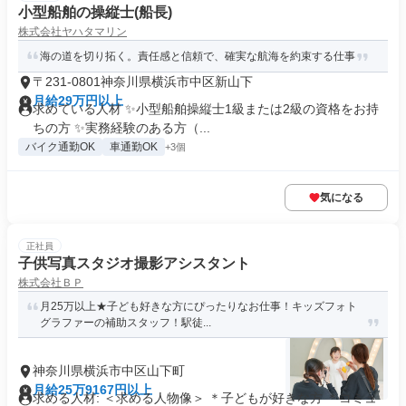
小型船舶の操縦士(船長)
株式会社ヤハタマリン
海の道を切り拓く。責任感と信頼で、確実な航海を約束する仕事
〒231-0801神奈川県横浜市中区新山下
月給29万円以上
求めている人材 ✨小型船舶操縦士1級または2級の資格をお持
ちの方 ✨実務経験のある方（...
バイク通勤OK
車通勤OK
+3個
気になる
正社員
子供写真スタジオ撮影アシスタント
株式会社ＢＰ
月25万以上★子ども好きな方にぴったりなお仕事！キッズフォト
グラファーの補助スタッフ！駅徒...
神奈川県横浜市中区山下町
月給25万9167円以上
求める人材: ＜求める人物像＞ ＊子どもが好きな方 ＊コミュ