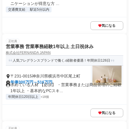
ニケーションが得意な方 ...
交通費支給
駅近5分以内
気になる
正社員
営業事務 営業事務経験1年以上 土日祝休み
株式会社FERNANDA JAPAN
人気フレグランスブランドで働く♪経験者優遇！年間休日126日
〒231-0015神奈川県横浜市中区尾上町
年俸300万円～516万円
求めている人材 【必須】 ・営業事務または商品管理のご経験
1年以上 ・基本的なPCスキ...
年間休日120日以上
+18個
気になる
正社員