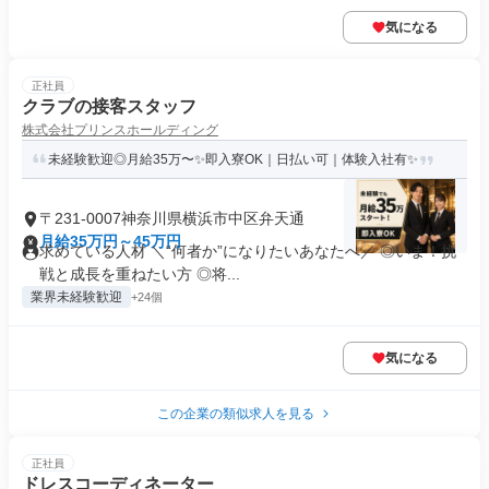
気になる
正社員
クラブの接客スタッフ
株式会社プリンスホールディング
未経験歓迎◎月給35万〜✨即入寮OK｜日払い可｜体験入社有✨
〒231-0007神奈川県横浜市中区弁天通
月給35万円～45万円
求めている人材 ＼“何者か”になりたいあなたへ／ ◎いま！挑
戦と成長を重ねたい方 ◎将...
業界未経験歓迎
+24個
気になる
この企業の類似求人を見る
正社員
ドレスコーディネーター