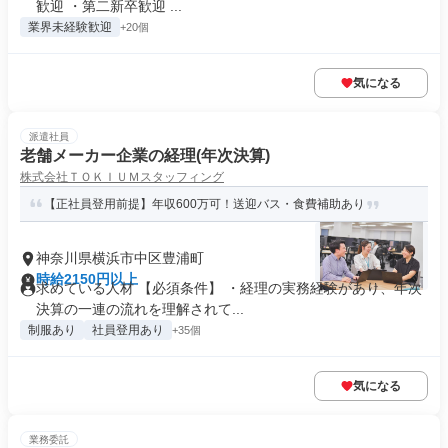
歓迎 ・第二新卒歓迎 ...
業界未経験歓迎
+20個
気になる
派遣社員
老舗メーカー企業の経理(年次決算)
株式会社ＴＯＫＩＵＭスタッフィング
【正社員登用前提】年収600万可！送迎バス・食費補助あり
神奈川県横浜市中区豊浦町
時給2150円以上
求めている人材 【必須条件】 ・経理の実務経験があり、年次
決算の一連の流れを理解されて...
制服あり
社員登用あり
+35個
気になる
業務委託