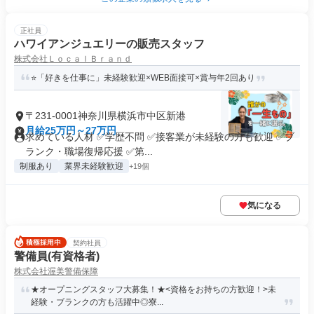
正社員
ハワイアンジュエリーの販売スタッフ
株式会社ＬｏｃａｌＢｒａｎｄ
⭐「好きを仕事に」未経験歓迎×WEB面接可×賞与年2回あり
〒231-0001神奈川県横浜市中区新港
月給25万円～27万円
求めている人材 ✅学歴不問 ✅接客業が未経験の方も歓迎 ✅ブ
ランク・職場復帰応援 ✅第...
制服あり
業界未経験歓迎
+19個
気になる
契約社員
警備員(有資格者)
株式会社渥美警備保障
★オープニングスタッフ大募集！★<資格をお持ちの方歓迎！>未
経験・ブランクの方も活躍中◎寮...