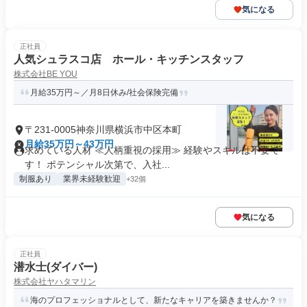
気になる
正社員
人気シュラスコ店 ホール・キッチンスタッフ
株式会社BE YOU
月給35万円～／月8日休み/社会保険完備
〒231-0005神奈川県横浜市中区本町
月給35万円～43万円
求めている人材 ≪人柄重視の採用≫ 経験やスキルは不要で
す！ ポテンシャル次第で、入社...
制服あり
業界未経験歓迎
+32個
気になる
正社員
潜水士(ダイバー)
株式会社ヤハタマリン
海のプロフェッショナルとして、新たなキャリアを築きませんか？