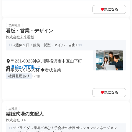
気になる
契約社員
看板・営業・デザイン
株式会社未来看板
⭐週休２日！服装・髪型・ネイル・自由⭐
〒231-0023神奈川県横浜市中区山下町
月給27万円以上
求めている人材 ◆看板営業
社員登用あり
+22個
気になる
正社員
結婚式場の支配人
株式会社ＢＰ
✅ブライダル業界✅求む！子会社の社長ポジション✅マネージメン