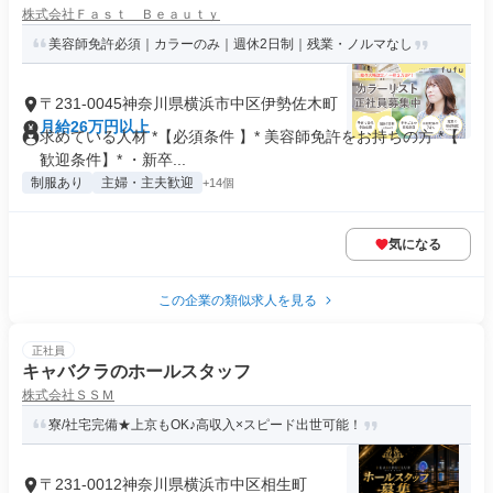
株式会社Ｆａｓｔ Ｂｅａｕｔｙ
美容師免許必須｜カラーのみ｜週休2日制｜残業・ノルマなし
〒231-0045神奈川県横浜市中区伊勢佐木町
月給26万円以上
求めている人材 *【必須条件 】* 美容師免許をお持ちの方 *【
歓迎条件】* ・新卒...
制服あり
主婦・主夫歓迎
+14個
気になる
この企業の類似求人を見る
正社員
キャバクラのホールスタッフ
株式会社ＳＳＭ
寮/社宅完備★上京もOK♪高収入×スピード出世可能！
〒231-0012神奈川県横浜市中区相生町