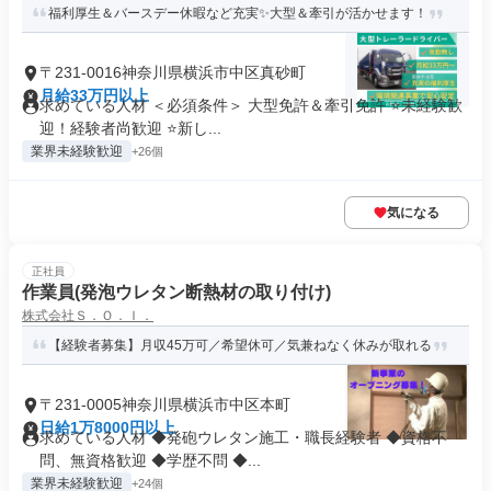
福利厚生＆バースデー休暇など充実✨大型＆牽引が活かせます！
〒231-0016神奈川県横浜市中区真砂町
月給33万円以上
求めている人材 ＜必須条件＞ 大型免許＆牽引免許 ⭐未経験歓
迎！経験者尚歓迎 ⭐新し...
業界未経験歓迎
+26個
気になる
正社員
作業員(発泡ウレタン断熱材の取り付け)
株式会社Ｓ．Ｏ．Ｉ．
【経験者募集】月収45万可／希望休可／気兼ねなく休みが取れる
〒231-0005神奈川県横浜市中区本町
日給1万8000円以上
求めている人材 ◆発砲ウレタン施工・職長経験者 ◆資格不
問、無資格歓迎 ◆学歴不問 ◆...
業界未経験歓迎
+24個