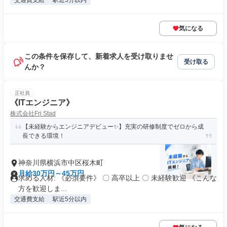
交通費支給
駅近5分以内
気になる
この条件を保存して、新着求人を受け取りませ
受け取る
んか？
正社員
《ITエンジニア》
株式会社Fri Stad
【未経験からエンジニアデビュー✨】充実の研修制度でゼロから成
長できる環境！
神奈川県横浜市中区桜木町
月給30万円～45万円
求める人材: 《必須要件》 〇 高卒以上 〇 未経験歓迎 《こんな
方を歓迎しま...
交通費支給
駅近5分以内