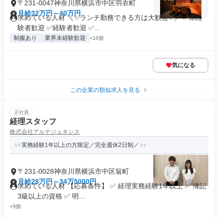
〒231-0047神奈川県横浜市中区羽衣町
月給32万円～40万円
求めている人材 ＼✨ランチ勤務できる方は大歓迎✨／ ✅未経
験者歓迎 ✅経験者歓迎 ✅...
制服あり
業界未経験歓迎
+16個
気になる
この企業の類似求人を見る
正社員
経理スタッフ
株式会社アルテジェネシス
実務経験1年以上の方限定／完全週休2日制／
〒231-0028神奈川県横浜市中区翁町
月給28万円～34万5000円
求めている人材 【応募条件】 ✅ 経理実務経験1年以上 ✅ 簿記
3級以上の資格 ✅ 明...
+9個