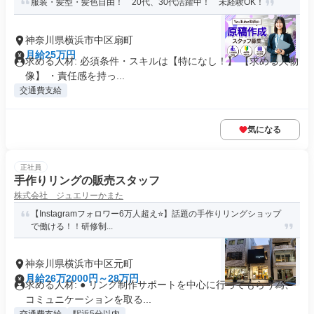
服装・髪型・髪色自由！ 20代、30代活躍中！ 未経験OK！
神奈川県横浜市中区扇町
月給25万円
求める人材: 必須条件・スキルは【特になし！】 【求める人物
像】 ・責任感を持っ...
交通費支給
気になる
正社員
手作りリングの販売スタッフ
株式会社 ジュエリーかまた
【Instagramフォロワー6万人超え⭐️】話題の手作りリングショップ
で働ける！！研修制...
神奈川県横浜市中区元町
月給26万2000円～28万円
求める人材: ● リング制作サポートを中心に行ってもらう為、
コミュニケーションを取る...