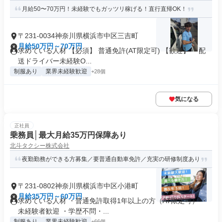
月給50〜70万円！未経験でもガッツリ稼げる！直行直帰OK！
〒231-0034神奈川県横浜市中区三吉町
月給50万円～70万円
求めている人材 【必須】 普通免許(AT限定可) 【歓迎】 ・配
送ドライバー未経験O...
制服あり
業界未経験歓迎
+28個
気になる
正社員
乗務員│最大月給35万円保障あり
北斗タクシー株式会社
夜勤勤務ができる方募集／要普通自動車免許／充実の研修制度あり
〒231-0802神奈川県横浜市中区小港町
月給35万円～60万円
求めている人材 ・普通免許取得1年以上の方（AT限定可） ・
未経験者歓迎 ・学歴不問・...
制服あり
業界未経験歓迎
+66個