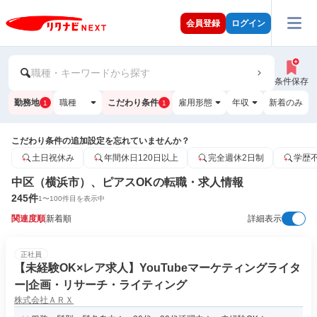
会員登録
ログイン
職種・キーワードから探す
条件保存
勤務地
職種
こだわり条件
雇用形態
年収
新着のみ
1
1
こだわり条件の追加設定を忘れていませんか？
土日祝休み
年間休日120日以上
完全週休2日制
学歴
中区（横浜市）、ピアスOKの転職・求人情報
245
件
1
〜
100
件目を表示中
関連度順
新着順
詳細表示
正社員
【未経験OK×レア求人】YouTubeマーケティングライタ
ー|企画・リサーチ・ライティング
株式会社ＡＲＸ