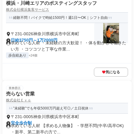
横浜・川崎エリアのポスティングスタッフ
株式会社横浜集客サービス
経験不問！バイクで時給1500円！週1日〜OK｜シフト自由
〒231-0026神奈川県横浜市中区寿町
日給3750円～1万2000円
求めている人材 ・未経験の方大歓迎！ ・体を動かして働きた
い方 ・コツコツと丁寧な作業...
歩合給あり
+24個
気になる
業務委託
売らない営業
株式会社Ｅｖｏ
”未経験”でも年収5000万円超え可◎／土日祝休
〒231-0005神奈川県横浜市中区本町
完全歩合制
求めている人材 【求める人物像】 ・学歴不問(中卒/高卒OK)
・新卒、第二新卒の方で...