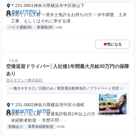
〒231-0801神奈川県横浜市中区新山下
月給27万円以上
求めている人材 ✨潜水士免許をお持ちの方 ✨水中調査、土木
工事、もしくはそれに準ずる潜...
バイク通勤OK
車通勤OK
+6個
気になる
正社員
空港送迎ドライバー│入社後1年間最大月給30万円の保障
あり
北斗タクシー株式会社
働きやすさ◎／日勤のみ／要普通自動車免許／プライベート充実
〒231-0802神奈川県横浜市中区小港町
月給30万円～60万円
求めている人材 ・普通免許取得1年以上の方（AT限定可） ・
未経験者歓迎 ・学歴不問・...
制服あり
業界未経験歓迎
+63個