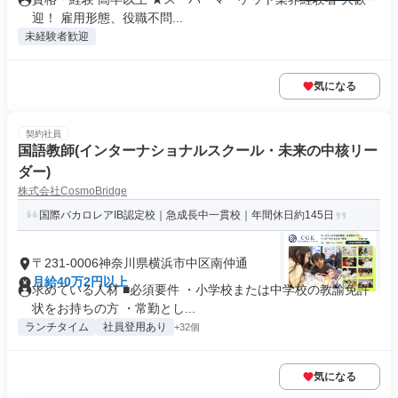
迎！ 雇用形態、役職不問...
未経験者歓迎
気になる
契約社員
国語教師(インターナショナルスクール・未来の中核リー
ダー)
株式会社CosmoBridge
国際バカロレアIB認定校｜急成長中一貫校｜年間休日約145日
〒231-0006神奈川県横浜市中区南仲通
月給40万2円以上
求めている人材 ■必須要件 ・小学校または中学校の教諭免許
状をお持ちの方 ・常勤とし...
ランチタイム
社員登用あり
+32個
気になる