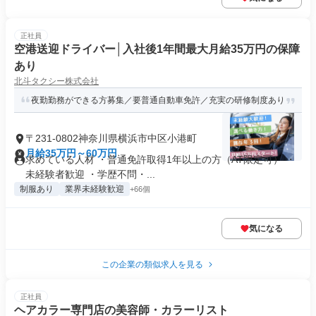
正社員
空港送迎ドライバー│入社後1年間最大月給35万円の保障
あり
北斗タクシー株式会社
夜勤勤務ができる方募集／要普通自動車免許／充実の研修制度あり
〒231-0802神奈川県横浜市中区小港町
月給35万円～60万円
求めている人材 ・普通免許取得1年以上の方（AT限定可） ・
未経験者歓迎 ・学歴不問・...
制服あり
業界未経験歓迎
+66個
気になる
この企業の類似求人を見る
正社員
ヘアカラー専門店の美容師・カラーリスト