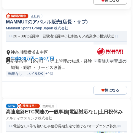
気になる
正社員
MAMMUTのアパレル販売(店長・サブ)
Mammut Sports Group Japan 株式会社
20～30代活躍中！経験者活躍中◇社割あり／残業少◇横浜駅近
神奈川県横浜市中区
年俸300万円～450万円
応募条件 【必須】 ・売上管理の知識・経験 ・店舗人材育成の
知識・経験 ・サービス改善...
転勤なし
ネイルOK
+4個
気になる
NEW
契約社員
高速道路ETC関連の一般事務|電話対応なし|土日祝休み
アルティウスリンク株式会社
電話なし×落ち着いた事務◎長期安定で働ける♪オープニング募集