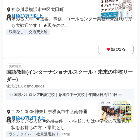
神奈川県横浜市中区太田町
月給23万円以上
求める人材: ★接客、事務、コールセンター業務が未経験の方
も大歓迎です！ ★現在のス...
残業なし
交通費支給
気になる
契約社員
国語教師(インターナショナルスクール・未来の中核リー
ダー)
株式会社CosmoBridge
国際バカロレアIB認定校｜急成長中一貫校｜年間休日約145日
〒231-0006神奈川県横浜市中区南仲通
月給40万2円以上
求めている人材 ■必須要件 ・小学校または中学校の教諭免許
状をお持ちの方 ・常勤とし...
ランチタイム
社員登用あり
+32個