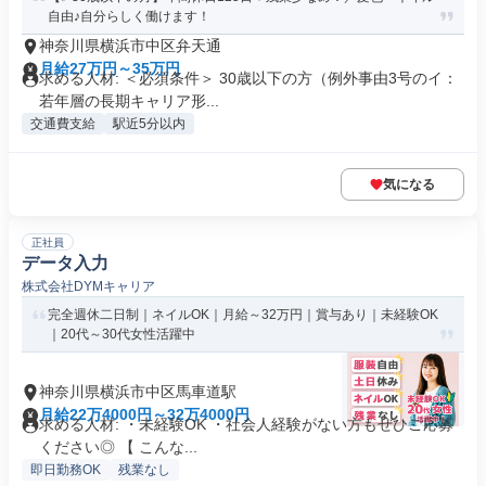
自由♪自分らしく働けます！
神奈川県横浜市中区弁天通
月給27万円～35万円
求める人材: ＜必須条件＞ 30歳以下の方（例外事由3号のイ：
若年層の長期キャリア形...
交通費支給
駅近5分以内
気になる
正社員
データ入力
株式会社DYMキャリア
完全週休二日制｜ネイルOK｜月給～32万円｜賞与あり｜未経験OK
｜20代～30代女性活躍中
神奈川県横浜市中区馬車道駅
月給22万4000円～32万4000円
求める人材: ・未経験OK ・社会人経験がない方もぜひご応募
ください◎ 【 こんな...
即日勤務OK
残業なし