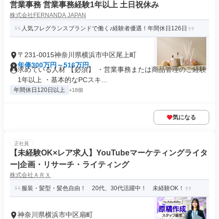
営業事務 営業事務経験1年以上 土日祝休み
株式会社FERNANDA JAPAN
人気フレグランスブランドで働く♪経験者優遇！年間休日126日
〒231-0015神奈川県横浜市中区尾上町
年俸300万円～516万円
求めている人材 【必須】 ・営業事務または商品管理のご経験
1年以上 ・基本的なPCスキ...
年間休日120日以上
+18個
気になる
正社員
【未経験OK×レア求人】YouTubeマーケティングライタ
ー|企画・リサーチ・ライティング
株式会社ＡＲＸ
服装・髪型・髪色自由！ 20代、30代活躍中！ 未経験OK！
神奈川県横浜市中区扇町