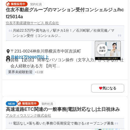
契約社員
住友不動産グループのマンション受付コンシェルジュ/hc
f25014a
住友不動産建物サービス 株式会社
月給22.5万円+賞与あり／駅チカ1分！／石川町駅／社保完備／マ
ンション受付（コンシェルジ...
〒231-0024神奈川県横浜市中区吉浜町
月給22万5000円以上
資格 【必須】 簡単なパソコン操作（文字入力）ができる方 社
会人経験がある方 【尚可...
業界未経験歓迎
+11個
気になる
NEW
契約社員
高速道路ETC関連の一般事務|電話対応なし|土日祝休み
アルティウスリンク株式会社
電話なし×落ち着いた事務◎長期安定で働ける♪オープニング募集