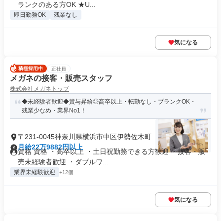
ランクのある方OK ★U...
即日勤務OK
残業なし
気になる
正社員
メガネの接客・販売スタッフ
株式会社メガネトップ
◆未経験者歓迎◆賞与昇給◎高卒以上・転勤なし・ブランクOK・
残業少なめ・業界No1！
〒231-0045神奈川県横浜市中区伊勢佐木町
月給22万9882円以上
資格 資格 ・高卒以上 ・土日祝勤務できる方歓迎 ・接客・販
売未経験者歓迎 ・ダブルワ...
業界未経験歓迎
+12個
気になる