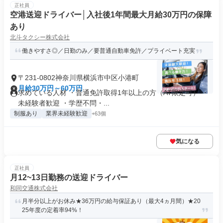
正社員
空港送迎ドライバー│入社後1年間最大月給30万円の保障
あり
北斗タクシー株式会社
働きやすさ◎／日勤のみ／要普通自動車免許／プライベート充実
〒231-0802神奈川県横浜市中区小港町
月給30万円～60万円
求めている人材 ・普通免許取得1年以上の方（AT限定可） ・
未経験者歓迎 ・学歴不問・...
制服あり
業界未経験歓迎
+63個
気になる
正社員
月12~13日勤務の送迎ドライバー
和同交通株式会社
月半分以上がお休み★36万円の給与保証あり（最大4ヵ月間）★20
25年度の定着率94%！