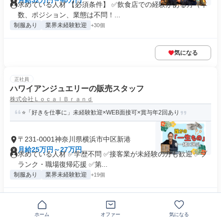
月給32万円～40万円
求めている人材 【必須条件】 ✅飲食店での経験がある方（年
数、ポジション、業態は不問！...
制服あり
業界未経験歓迎
+30個
気になる
正社員
ハワイアンジュエリーの販売スタッフ
株式会社ＬｏｃａｌＢｒａｎｄ
⭐「好きを仕事に」未経験歓迎×WEB面接可×賞与年2回あり
〒231-0001神奈川県横浜市中区新港
月給25万円～27万円
求めている人材 ✅学歴不問 ✅接客業が未経験の方も歓迎 ✅ブ
ランク・職場復帰応援 ✅第...
制服あり
業界未経験歓迎
+19個
気になる
ホーム
オファー
気になる