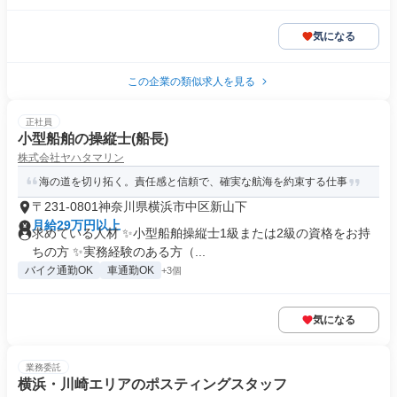
気になる
この企業の類似求人を見る
正社員
小型船舶の操縦士(船長)
株式会社ヤハタマリン
海の道を切り拓く。責任感と信頼で、確実な航海を約束する仕事
〒231-0801神奈川県横浜市中区新山下
月給29万円以上
求めている人材 ✨小型船舶操縦士1級または2級の資格をお持
ちの方 ✨実務経験のある方（...
バイク通勤OK
車通勤OK
+3個
気になる
業務委託
横浜・川崎エリアのポスティングスタッフ