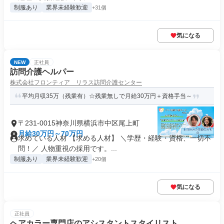
制服あり
業界未経験歓迎
+31個
気になる
NEW
正社員
訪問介護ヘルパー
株式会社フロンティア リラス訪問介護センター
平均月収35万（残業有）☆残業無しで月給30万円＋資格手当～
〒231-0015神奈川県横浜市中区尾上町
月給30万円～70万円
求めている人材 【求める人材】 ＼学歴・経験・資格、一切不
問！／ 人物重視の採用です。...
制服あり
業界未経験歓迎
+20個
気になる
正社員
ヘアカラー専門店のアシスタントスタイリスト