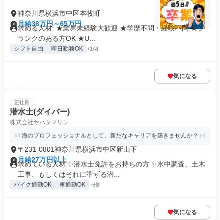
神奈川県横浜市中区本牧町
月給36万円～65万円
求める人材: ★業界未経験大歓迎 ★学歴不問・経験不問 ★ブ
ランクのある方OK ★U...
シフト自由
即日勤務OK
+1個
気になる
正社員
潜水士(ダイバー)
株式会社ヤハタマリン
海のプロフェッショナルとして、新たなキャリアを築きませんか？
〒231-0801神奈川県横浜市中区新山下
月給27万円以上
求めている人材 ✨潜水士免許をお持ちの方 ✨水中調査、土木
工事、もしくはそれに準ずる潜...
バイク通勤OK
車通勤OK
+6個
気になる