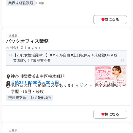
業界未経験歓迎
+20個
気になる
正社員
バックオフィス業務
合同会社Ｄｉｇｇｅｒ
【20代女性活躍中♡】 #ネイル自由 #土日祝休み＃未経験OK＃残
業ほぼなし#履歴書不要
神奈川県横浜市中区桜木町駅
月給22万6000円～30万円
求める人材: ＼経験は必要ありません♡／ ✓ 完全未経験OK ✓
学歴・職歴・経験...
交通費支給
駅近5分以内
気になる
正社員