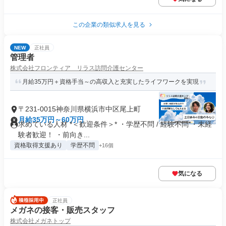
この企業の類似求人を見る
NEW
正社員
管理者
株式会社フロンティア リラス訪問介護センター
月給35万円＋資格手当～の高収入と充実したライフワークを実現
〒231-0015神奈川県横浜市中区尾上町
月給35万円～60万円
求めている人材 *＜歓迎条件＞* ・学歴不問 / 経験不問 ・未経
験者歓迎！ ・前向き...
資格取得支援あり
学歴不問
+16個
気になる
正社員
メガネの接客・販売スタッフ
株式会社メガネトップ