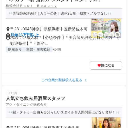
株式会社Ｆａｓｔ Ｂｅａｕｔｙ
美容師免許必須｜カラーのみ｜週休2日制｜残業・ノルマなし
〒231-0045神奈川県横浜市中区伊勢佐木町
月給26万円以上
求めている人材 *【必須条件 】* 美容師免許をお持ちの方 *【
歓迎条件】* ・新卒...
制服あり
主婦・主夫歓迎
+14個
気になる
この企業の類似求人を見る
正社員
人気立ち飲み居酒屋スタッフ
アクトダイニング株式会社
髪・タトゥー自由★自分らしいスタイル＆人間関係はかなり良好！
〒231-0064神奈川県横浜市中区野毛町