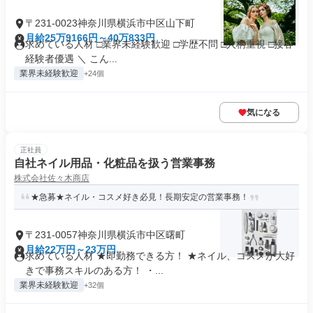
〒231-0023神奈川県横浜市中区山下町
月給25万9166円～40万833円
求めている人材 □業界未経験歓迎 □学歴不問 □人柄重視 □接客
経験者優遇 ＼ こん...
業界未経験歓迎
+24個
気になる
正社員
自社ネイル用品・化粧品を扱う営業事務
株式会社佐々木商店
★急募★ネイル・コスメ好き必見！長期安定の営業事務！
〒231-0057神奈川県横浜市中区曙町
月給22万円～23万円
求めている人材 ★即勤務できる方！ ★ネイル、コスメが大好
きで事務スキルのある方！ ・...
業界未経験歓迎
+32個