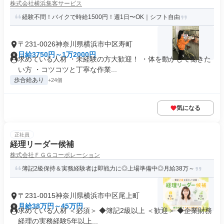
株式会社横浜集客サービス
経験不問！バイクで時給1500円！週1日〜OK｜シフト自由
〒231-0026神奈川県横浜市中区寿町
日給3750円～1万2000円
求めている人材 ・未経験の方大歓迎！ ・体を動かして働きた
い方 ・コツコツと丁寧な作業...
歩合給あり
+24個
気になる
正社員
経理リーダー候補
株式会社ＦＧＧコーポレーション
簿記2級保持＆実務経験者は即戦力に◎上場準備中◎月給38万～
〒231-0015神奈川県横浜市中区尾上町
月給38万円～45万円
求めている人材 ＜必須＞ ◆簿記2級以上 ＜歓迎＞ ◆企業財務
経理の実務経験5年以上...