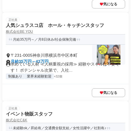
気になる
正社員
人気シュラスコ店 ホール・キッチンスタッフ
株式会社BE YOU
月給35万円～／月8日休み/社会保険完備
〒231-0005神奈川県横浜市中区本町
月給35万円～43万円
求めている人材 ≪人柄重視の採用≫ 経験やスキルは不要で
す！ ポテンシャル次第で、入社...
制服あり
業界未経験歓迎
+32個
気になる
正社員
イベント物販スタッフ
株式会社C&K
未経験ok／昇給有／交通費全額支給／女性活躍中／社割有♪