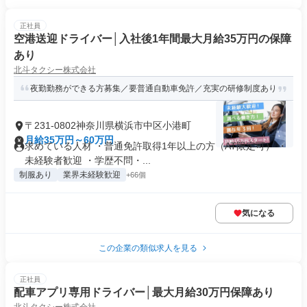
正社員
空港送迎ドライバー│入社後1年間最大月給35万円の保障
あり
北斗タクシー株式会社
夜勤勤務ができる方募集／要普通自動車免許／充実の研修制度あり
〒231-0802神奈川県横浜市中区小港町
月給35万円～60万円
求めている人材 ・普通免許取得1年以上の方（AT限定可） ・
未経験者歓迎 ・学歴不問・...
制服あり
業界未経験歓迎
+66個
気になる
この企業の類似求人を見る
正社員
配車アプリ専用ドライバー│最大月給30万円保障あり