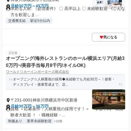
月給30万円～45万円
求める人材: 《必須要件》 〇 高卒以上 〇 未経験歓迎 《こんな
方を歓迎しま...
交通費支給
駅近5分以内
気になる
正社員
オープニング/海外レストランのホール/横浜エリア(月給3
0万円~/美容手当毎月8千円/ネイルOK)
ワールドリカーインポーターズ株式会社
オープニング☆人柄重視の採用◆未経験でも月給30万～！接客・
ディスプレイ・後輩育成まで、店...
〒231-0001神奈川県横浜市中区新港
月給30万円～36万円
資格 ＜応募条件：人柄重視の採用です！＞ ・学歴不問・未経
験者大歓迎 ！ ・職種経験・...
制服あり
業界未経験歓迎
+16個