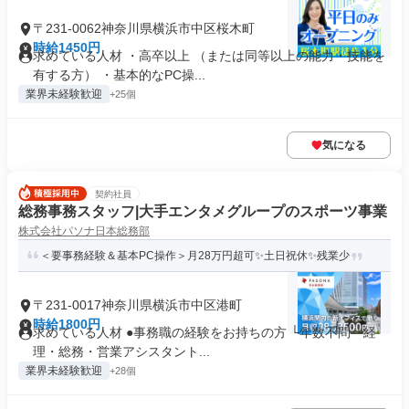
〒231-0062神奈川県横浜市中区桜木町
時給1450円
求めている人材 ・高卒以上 （または同等以上の能力・技能を
有する方） ・基本的なPC操...
業界未経験歓迎
+25個
気になる
契約社員
総務事務スタッフ|大手エンタメグループのスポーツ事業
株式会社パソナ日本総務部
＜要事務経験＆基本PC操作＞月28万円超可✨土日祝休✨残業少
〒231-0017神奈川県横浜市中区港町
時給1800円
求めている人材 ●事務職の経験をお持ちの方 └年数不問 └経
理・総務・営業アシスタント...
業界未経験歓迎
+28個