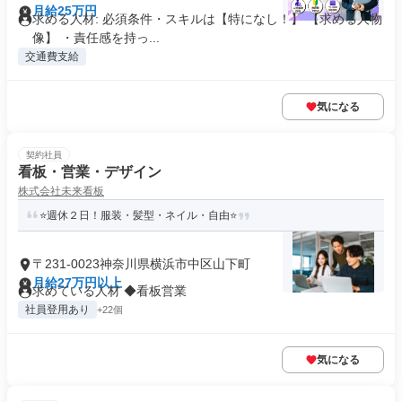
月給25万円
求める人材: 必須条件・スキルは【特になし！】 【求める人物
像】 ・責任感を持っ...
交通費支給
気になる
契約社員
看板・営業・デザイン
株式会社未来看板
⭐週休２日！服装・髪型・ネイル・自由⭐
〒231-0023神奈川県横浜市中区山下町
月給27万円以上
求めている人材 ◆看板営業
社員登用あり
+22個
気になる