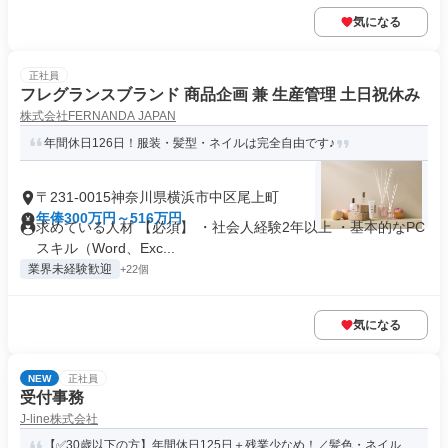
気になる
正社員
フレグランスブランド 商品企画 兼 生産管理 土日祝休み
株式会社FERNANDA JAPAN
年間休日126日！服装・髪型・ネイルは完全自由です♪
〒231-0015神奈川県横浜市中区尾上町
年俸300万円～516万円
求めている人材 【必須】 ・社会人経験2年以上 ・基本的なPC
スキル（Word、Exc...
業界未経験歓迎
+22個
気になる
NEW
正社員
受付事務
J-line株式会社
【✅30歳以下の方】年間休日125日＋残業少なめ！／髪色・ネイル