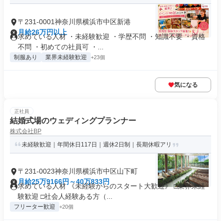
〒231-0001神奈川県横浜市中区新港
月給26万円以上
求めている人材 ・未経験歓迎 ・学歴不問 ・知識不要 ・資格
不問 ・初めての社員可 ・...
制服あり
業界未経験歓迎
+23個
気になる
正社員
結婚式場のウェディングプランナー
株式会社BP
未経験歓迎｜年間休日117日｜週休2日制｜長期休暇アリ
〒231-0023神奈川県横浜市中区山下町
月給25万9166円～40万833円
求めている人材 《未経験からのスタート大歓迎》 □業界未経
験歓迎 □社会人経験ある方（...
フリーター歓迎
+20個