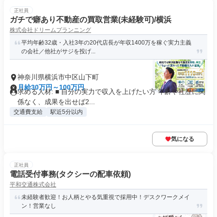
正社員
ガチで癖あり不動産の買取営業(未経験可)/横浜
株式会社ドリームプランニング
平均年齢32歳・入社3年の20代店長が年収1400万を稼ぐ実力主義
の会社／他社がサジを投げ...
神奈川県横浜市中区山下町
月給30万円～100万円
求める人材: ■ 自分の実力で収入を上げたい方 年齢や社歴に関
係なく、成果を出せば2...
交通費支給
駅近5分以内
気になる
正社員
電話受付事務(タクシーの配車依頼)
平和交通株式会社
未経験者歓迎！お人柄とやる気重視で採用中！デスクワークメイ
ン！営業なし