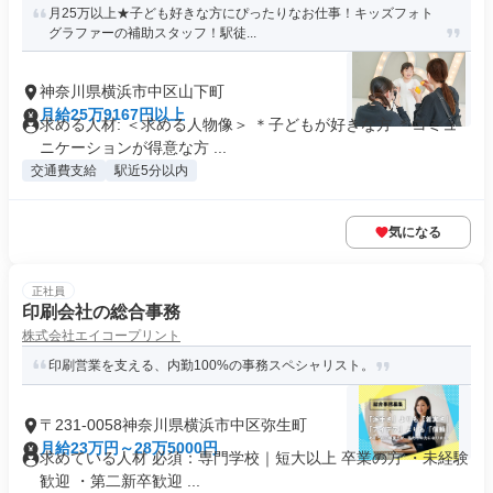
月25万以上★子ども好きな方にぴったりなお仕事！キッズフォト
グラファーの補助スタッフ！駅徒...
神奈川県横浜市中区山下町
月給25万9167円以上
求める人材: ＜求める人物像＞ ＊子どもが好きな方 ＊コミュ
ニケーションが得意な方 ...
交通費支給
駅近5分以内
気になる
正社員
印刷会社の総合事務
株式会社エイコープリント
印刷営業を支える、内勤100%の事務スペシャリスト。
〒231-0058神奈川県横浜市中区弥生町
月給23万円～28万5000円
求めている人材 必須：専門学校｜短大以上 卒業の方 ・未経験
歓迎 ・第二新卒歓迎 ...