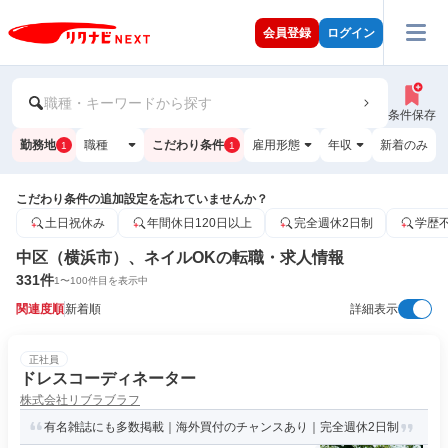
会員登録
ログイン
職種・キーワードから探す
条件保存
勤務地
職種
こだわり条件
雇用形態
年収
新着のみ
1
1
こだわり条件の追加設定を忘れていませんか？
土日祝休み
年間休日120日以上
完全週休2日制
学歴
中区（横浜市）、ネイルOKの転職・求人情報
331
件
1
〜
100
件目を表示中
関連度順
新着順
詳細表示
正社員
ドレスコーディネーター
株式会社リブラブラフ
有名雑誌にも多数掲載｜海外買付のチャンスあり｜完全週休2日制