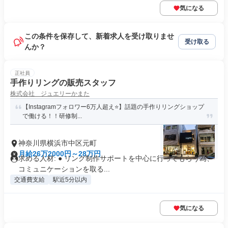
気になる
この条件を保存して、新着求人を受け取りませ
受け取る
んか？
正社員
手作りリングの販売スタッフ
株式会社 ジュエリーかまた
【Instagramフォロワー6万人超え⭐️】話題の手作りリングショップ
で働ける！！研修制...
神奈川県横浜市中区元町
月給26万2000円～28万円
求める人材: ● リング制作サポートを中心に行ってもらう為、
コミュニケーションを取る...
交通費支給
駅近5分以内
気になる