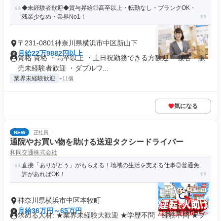
◆未経験者歓迎◆賞与昇給◎高卒以上・転勤なし・ブランクOK・
残業少なめ・業界No1！
〒231-0801神奈川県横浜市中区新山下
月給22万9882円以上
資格 資格 ・高卒以上 ・土日祝勤務できる方歓迎 ・接客・販
売未経験者歓迎 ・ダブルワ...
業界未経験歓迎
+11個
気になる
NEW
正社員
通院やお買い物を助ける送迎タクシードライバー
和同交通株式会社
直接「ありがとう」がもらえる！地域の生活を支える仕事◎普通免
許があればOK！
神奈川県横浜市中区本牧町
月給36万円～65万円
求める人材: ★業界未経験大歓迎 ★学歴不問・経験不問 ★ブ