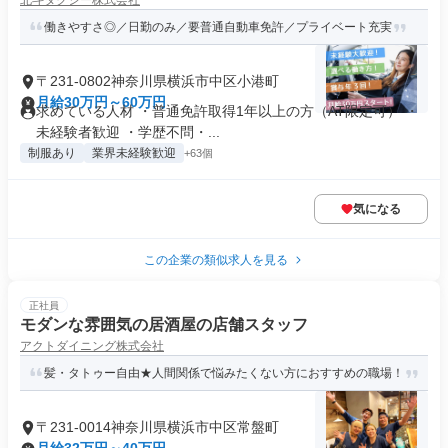
北斗タクシー株式会社
働きやすさ◎／日勤のみ／要普通自動車免許／プライベート充実
〒231-0802神奈川県横浜市中区小港町
月給30万円～60万円
求めている人材 ・普通免許取得1年以上の方（AT限定可） ・
未経験者歓迎 ・学歴不問・...
制服あり
業界未経験歓迎
+63個
気になる
この企業の類似求人を見る
正社員
モダンな雰囲気の居酒屋の店舗スタッフ
アクトダイニング株式会社
髪・タトゥー自由★人間関係で悩みたくない方におすすめの職場！
〒231-0014神奈川県横浜市中区常盤町