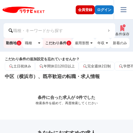
会員登録
ログイン
職種・キーワードから探す
条件保存
勤務地
職種
こだわり条件
雇用形態
年収
新着のみ
1
1
こだわり条件の追加設定を忘れていませんか？
土日祝休み
年間休日120日以上
完全週休2日制
学歴
中区（横浜市）、既卒歓迎の転職・求人情報
条件に合った求人が 0件でした
検索条件を緩めて、再度検索してください