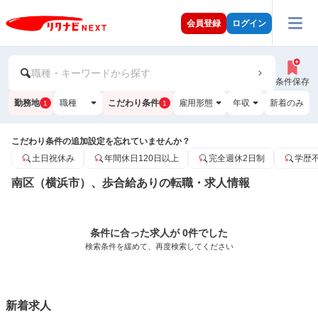
会員登録
ログイン
職種・キーワードから探す
条件保存
勤務地
職種
こだわり条件
雇用形態
年収
新着のみ
1
1
こだわり条件の追加設定を忘れていませんか？
土日祝休み
年間休日120日以上
完全週休2日制
学歴
南区（横浜市）、歩合給ありの転職・求人情報
条件に合った求人が 0件でした
検索条件を緩めて、再度検索してください
新着求人