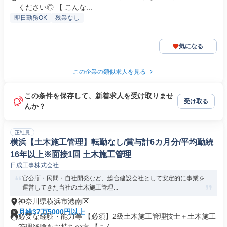
ください◎ 【 こんな...
即日勤務OK
残業なし
気になる
この企業の類似求人を見る
この条件を保存して、新着求人を受け取りませ
受け取る
んか？
正社員
横浜【土木施工管理】転勤なし/賞与計6カ月分/平均勤続
16年以上※面接1回 土木施工管理
日成工事株式会社
官公庁・民間・自社開発など、総合建設会社として安定的に事業を
運営してきた当社の土木施工管理...
神奈川県横浜市港南区
月給37万5000円以上
必要な経験・能力等 【必須】2級土木施工管理技士＋土木施工