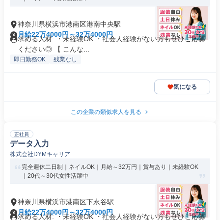
神奈川県横浜市港南区港南中央駅
月給22万4000円～32万4000円
求める人材: ・未経験OK ・社会人経験がない方もぜひご応募
ください◎ 【 こんな...
即日勤務OK
残業なし
気になる
この企業の類似求人を見る
正社員
データ入力
株式会社DYMキャリア
完全週休二日制｜ネイルOK｜月給～32万円｜賞与あり｜未経験OK
｜20代～30代女性活躍中
神奈川県横浜市港南区下永谷駅
月給22万4000円～32万4000円
求める人材: ・未経験OK ・社会人経験がない方もぜひご応募