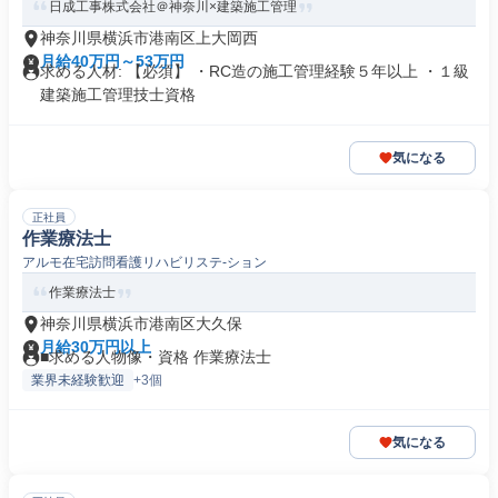
日成工事株式会社＠神奈川×建築施工管理
神奈川県横浜市港南区上大岡西
月給40万円～53万円
求める人材: 【必須】 ・RC造の施工管理経験５年以上 ・１級
建築施工管理技士資格
気になる
正社員
作業療法士
アルモ在宅訪問看護リハビリステ-ション
作業療法士
神奈川県横浜市港南区大久保
月給30万円以上
■求める人物像・資格 作業療法士
業界未経験歓迎
+3個
気になる