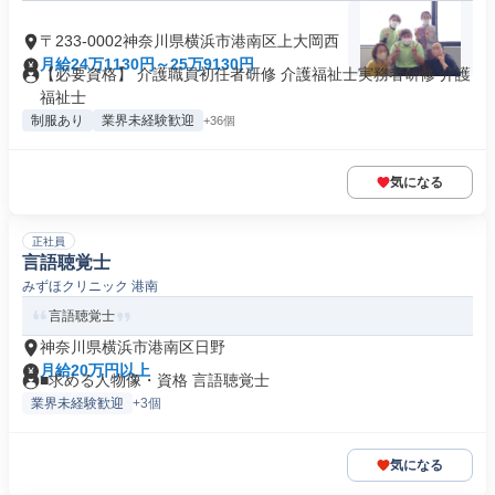
〒233-0002神奈川県横浜市港南区上大岡西
月給24万1130円～25万9130円
【必要資格】 介護職員初任者研修 介護福祉士実務者研修 介護
福祉士
制服あり
業界未経験歓迎
+36個
気になる
正社員
言語聴覚士
みずほクリニック 港南
言語聴覚士
神奈川県横浜市港南区日野
月給20万円以上
■求める人物像・資格 言語聴覚士
業界未経験歓迎
+3個
気になる