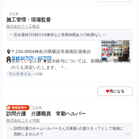
正社員
施工管理・現場監督
株式会社アイ工務店
完全週休2日制◎14連休など長期休暇あり◎転勤なし
〒234-0054神奈川県横浜市港南区港南台
月給30万円～65万円
求めている人材 ★提示給与については、前職給与・ 役職考慮
のうえ決定いたします。 ＊...
ランチタイム
+22個
気になる
正社員
訪問介護 介護職員 常勤ヘルパー
株式会社ニチイ学館
訪問介護のホームヘルパーさん大募集♪介護スタッフとして地域に
貢献しませんか？