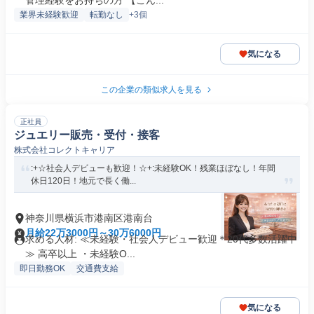
管理経験をお持ちの方 【こん...
業界未経験歓迎
転勤なし
+3個
気になる
この企業の類似求人を見る
正社員
ジュエリー販売・受付・接客
株式会社コレクトキャリア
:+☆社会人デビューも歓迎！☆+:未経験OK！残業ほぼなし！年間
休日120日！地元で長く働...
神奈川県横浜市港南区港南台
月給22万3000円～30万6000円
求める人材: ≪未経験・社会人デビュー歓迎＊20代多数活躍中
≫ 高卒以上 ・未経験O...
即日勤務OK
交通費支給
気になる