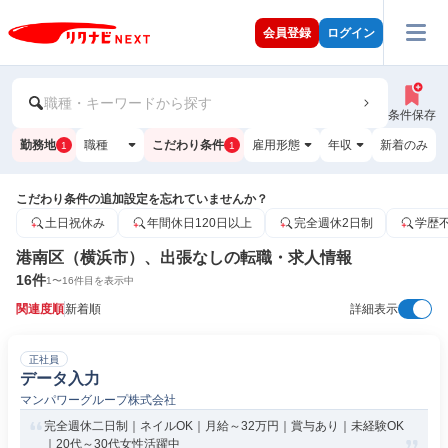
会員登録
ログイン
職種・キーワードから探す
条件保存
勤務地
職種
こだわり条件
雇用形態
年収
新着のみ
1
1
こだわり条件の追加設定を忘れていませんか？
土日祝休み
年間休日120日以上
完全週休2日制
学歴
港南区（横浜市）、出張なしの転職・求人情報
16
件
1
〜
16
件目を表示中
関連度順
新着順
詳細表示
正社員
データ入力
マンパワーグループ株式会社
完全週休二日制｜ネイルOK｜月給～32万円｜賞与あり｜未経験OK
｜20代～30代女性活躍中