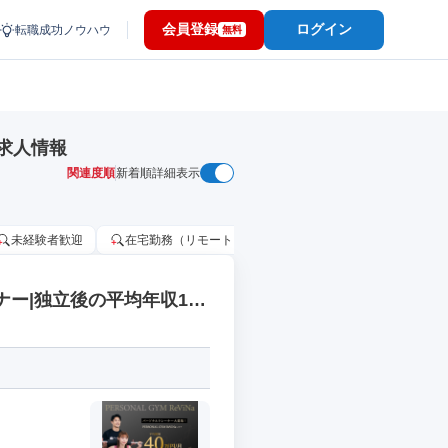
会員登録
ログイン
転職成功ノウハウ
無料
求人情報
関連度順
新着順
詳細表示
未経験者歓迎
在宅勤務（リモートワーク）OK
家賃補助・住宅手当
ナー|独立後の平均年収1,5