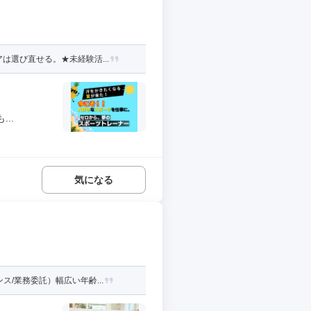
選び直せる。★未経験活...
..
気になる
/業務委託）幅広い年齢...