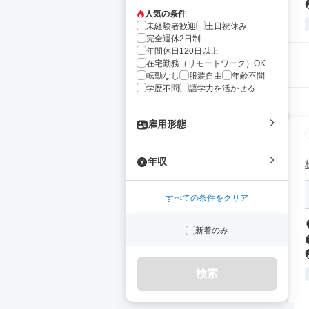
人気の条件
未経験者歓迎
土日祝休み
完全週休2日制
年間休日120日以上
在宅勤務（リモートワーク）OK
転勤なし
服装自由
年齢不問
学歴不問
語学力を活かせる
雇用形態
年収
すべての条件をクリア
新着のみ
検索