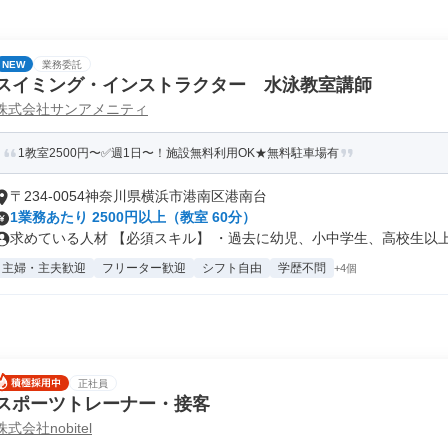
NEW
業務委託
スイミング・インストラクター 水泳教室講師
株式会社サンアメニティ
1教室2500円〜✅週1日〜！施設無料利用OK★無料駐車場有
〒234-0054神奈川県横浜市港南区港南台
1業務あたり 2500円以上（教室 60分）
求めている人材 【必須スキル】 ・過去に幼児、小中学生、高校生以上の
主婦・主夫歓迎
フリーター歓迎
シフト自由
学歴不問
+4個
正社員
スポーツトレーナー・接客
株式会社nobitel