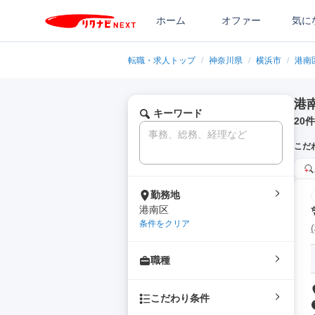
ホーム
オファー
気に
転職・求人トップ
/
神奈川県
/
横浜市
/
港南
港
キーワード
20
件
こだ
勤務地
港南区
条件をクリア
職種
こだわり条件