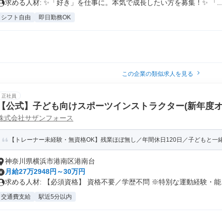
求める人材: ✨「好き」を仕事に。本気で成長したい方を募集！✨ 「..
シフト自由
即日勤務OK
この企業の類似求人を見る
正社員
【公式】子ども向けスポーツインストラクター(新年度オ
株式会社サザンフォース
【トレーナー未経験・無資格OK】残業ほぼ無し／️年間休日120日／子どもと一
神奈川県横浜市港南区港南台
月給27万2948円～30万円
求める人材: 【必須資格】 資格不要／学歴不問 ※特別な運動経験・能..
交通費支給
駅近5分以内