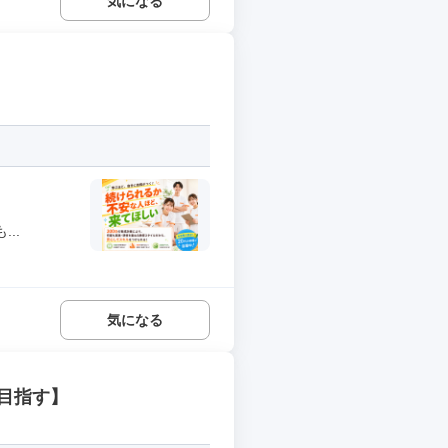
気になる
..
気になる
目指す】