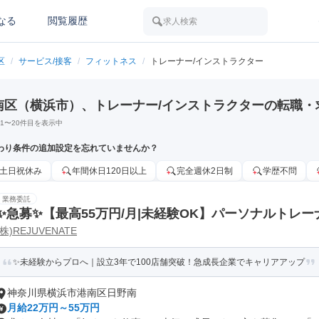
なる
閲覧履歴
求人検索
区
/
サービス/接客
/
フィットネス
/
トレーナー/インストラクター
南区（横浜市）、トレーナー/インストラクターの転職・
1
〜
20
件目を表示中
わり条件の追加設定を忘れていませんか？
土日祝休み
年間休日120日以上
完全週休2日制
学歴不問
業務委託
✨️急募✨️【最高55万円/月|未経験OK】パーソナルトレー
(株)REJUVENATE
50万|港南台店
✨未経験からプロへ｜設立3年で100店舗突破！急成長企業でキャリアアップ
神奈川県横浜市港南区日野南
月給22万円～55万円