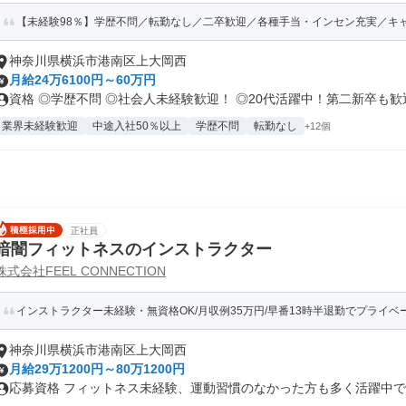
【未経験98％】学歴不問／転勤なし／二卒歓迎／各種手当・インセン充実／キ
神奈川県横浜市港南区上大岡西
月給24万6100円～60万円
資格 ◎学歴不問 ◎社会人未経験歓迎！ ◎20代活躍中！第二新卒も歓迎.
業界未経験歓迎
中途入社50％以上
学歴不問
転勤なし
+12個
正社員
暗闇フィットネスのインストラクター
株式会社FEEL CONNECTION
インストラクター未経験・無資格OK/月収例35万円/早番13時半退勤でプライベ
神奈川県横浜市港南区上大岡西
月給29万1200円～80万1200円
応募資格 フィットネス未経験、運動習慣のなかった方も多く活躍中です。