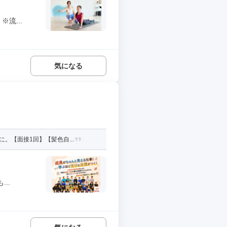
流...
気になる
。【面接1回】【髪色自...
..