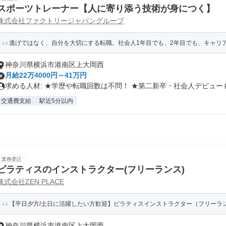
スポーツトレーナー【人に寄り添う技術が身につく】
株式会社ファクトリージャパングループ
逃げではなく、自分を大切にする転職。社会人1年目でも、2年目でも、キャリアは
神奈川県横浜市港南区上大岡西
月給22万4000円～41万円
求める人材: ★学歴や転職回数は不問！ ★第二新卒・社会人デビューも.
交通費支給
駅近5分以内
業務委託
ピラティスのインストラクター(フリーランス)
株式会社ZEN PLACE
【平日夕方/土日に活躍したい方歓迎】ピラティスインストラクター（フリーランス
神奈川県横浜市港南区上大岡西