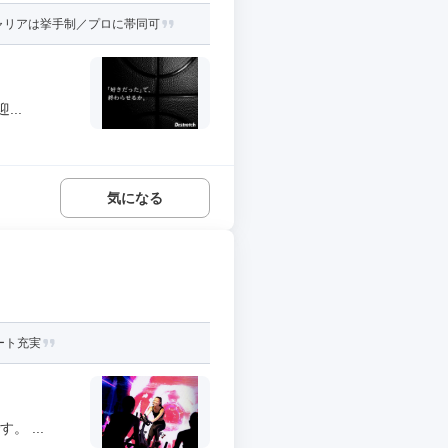
ャリアは挙手制／プロに帯同可
..
気になる
ート充実
 ...