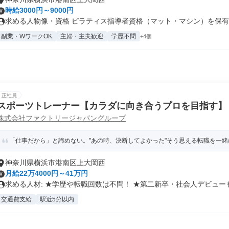
時給3000円～9000円
求める人物像・資格 ピラティス指導者資格（マット・マシン）を保有 ※
副業・WワークOK
主婦・主夫歓迎
学歴不問
+4個
正社員
スポーツトレーナー【カラダに向き合うプロを目指す】
株式会社ファクトリージャパングループ
「仕事だから」と諦めない。"あの時、決断してよかった"そう思える転職を一緒に
神奈川県横浜市港南区上大岡西
月給22万4000円～41万円
求める人材: ★学歴や転職回数は不問！ ★第二新卒・社会人デビューも.
交通費支給
駅近5分以内