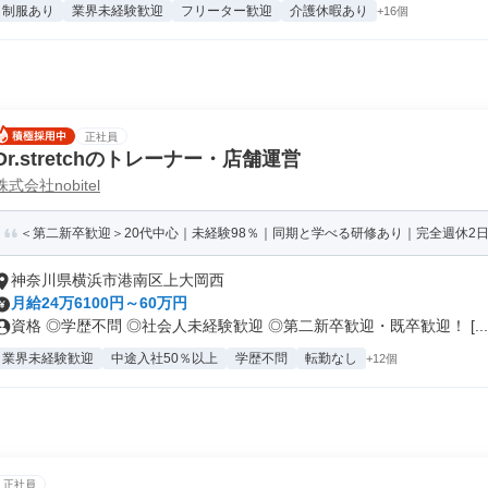
制服あり
業界未経験歓迎
フリーター歓迎
介護休暇あり
+16個
正社員
Dr.stretchのトレーナー・店舗運営
株式会社nobitel
＜第二新卒歓迎＞20代中心｜未経験98％｜同期と学べる研修あり｜完全週休2
神奈川県横浜市港南区上大岡西
月給24万6100円～60万円
資格 ◎学歴不問 ◎社会人未経験歓迎 ◎第二新卒歓迎・既卒歓迎！ [...
業界未経験歓迎
中途入社50％以上
学歴不問
転勤なし
+12個
正社員