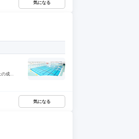
気になる
成...
気になる