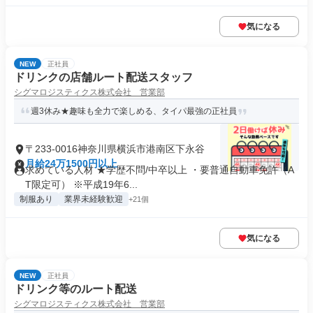
気になる
NEW
正社員
ドリンクの店舗ルート配送スタッフ
シグマロジスティクス株式会社 営業部
週3休み★趣味も全力で楽しめる、タイパ最強の正社員
〒233-0016神奈川県横浜市港南区下永谷
月給24万1500円以上
求めている人材 ★学歴不問/中卒以上 ・要普通⾃動⾞免許（A
T限定可） ※平成19年6...
制服あり
業界未経験歓迎
+21個
気になる
NEW
正社員
ドリンク等のルート配送
シグマロジスティクス株式会社 営業部