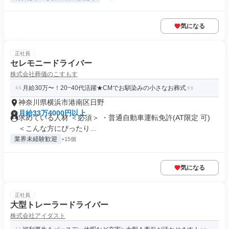
気になる
正社員
セレモニードライバー
株式会社葬儀のこすもす
月給30万〜！20~40代活躍★CMでお馴染みの小さなお葬式
神奈川県横浜市港南区日野
月給33万4000円以上
求めている人材 ＜必須＞ ・普通自動車運転免許(AT限定 可)
＜こんな方にぴったり...
業界未経験歓迎
+15個
気になる
正社員
大型トレーラードライバー
株式会社アイダスト