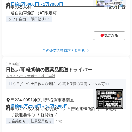
日給1万5000円～1万7000円
求める人材: ━━━━━━━━━━━━━━━━━ 【必須】普
通自動車免許（AT限定可...
シフト自由
即日勤務OK
気になる
この企業の類似求人を見る
業務委託
日払い可 軽貨物の医薬品配送ドライバー
ドライバーズサポート株式会社
◇日払い◇土日休み◇週払い◇売上保障◇車両レンタル可
〒234-0051神奈川県横浜市港南区
月給40万2500円～57万5000円
求めている人材 ◇必須要件◇ ＊普通運転免許（AT限定可）
◇歓迎要件◇ ＊軽貨物ド...
歩合給あり
社員登用あり
+16個