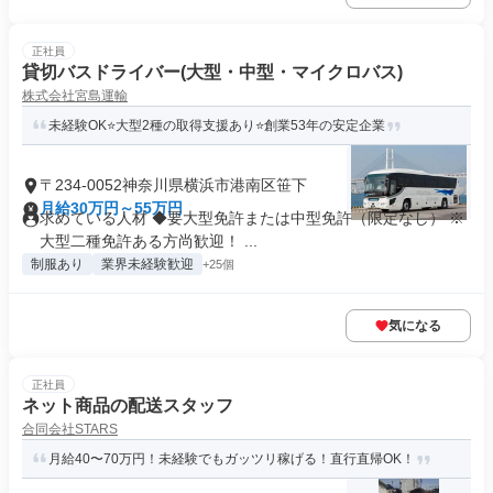
正社員
貸切バスドライバー(大型・中型・マイクロバス)
株式会社宮島運輸
未経験OK⭐大型2種の取得支援あり⭐創業53年の安定企業
〒234-0052神奈川県横浜市港南区笹下
月給30万円～55万円
求めている人材 ◆要大型免許または中型免許（限定なし） ※
大型二種免許ある方尚歓迎！ ...
制服あり
業界未経験歓迎
+25個
気になる
正社員
ネット商品の配送スタッフ
合同会社STARS
月給40〜70万円！未経験でもガッツリ稼げる！直行直帰OK！