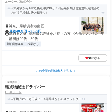
ルーターズ株式会社
✅未経験から1年で最高月収90万！✅応募条件は普通運転免許証の
み✅採用枠5名早い者勝ち！
神奈川県横浜市港南区
月給40万円～95万円
求める人材: ※運転免許証をお持ちの方 《今働く人たち》 年
齢層は20代、30代、...
即日勤務OK
残業なし
気になる
この企業の類似求人を見る
業務委託
軽貨物配送ドライバー
F Bサポート
⭐平均月収73万円以上！⭐再配達なしのスポット便！