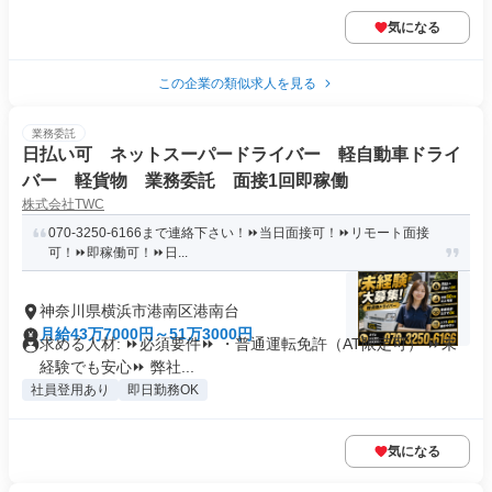
気になる
この企業の類似求人を見る
業務委託
日払い可 ネットスーパードライバー 軽自動車ドライ
バー 軽貨物 業務委託 面接1回即稼働
株式会社TWC
070-3250-6166まで連絡下さい！⏩当日面接可！⏩リモート面接
可！⏩即稼働可！⏩日...
神奈川県横浜市港南区港南台
月給43万7000円～51万3000円
求める人材: ⏩必須要件⏩ ・普通運転免許（AT限定可） ⏩未
経験でも安心⏩ 弊社...
社員登用あり
即日勤務OK
気になる