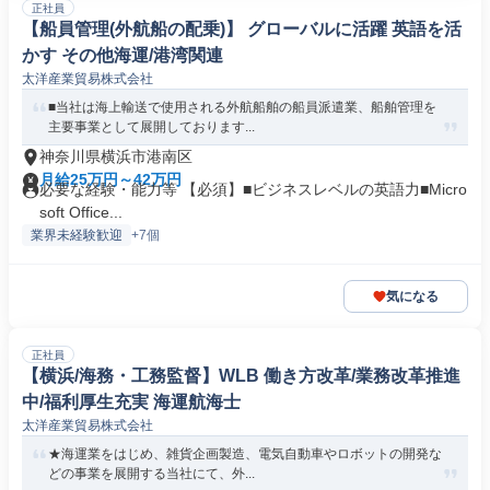
正社員
【船員管理(外航船の配乗)】 グローバルに活躍 英語を活
かす その他海運/港湾関連
太洋産業貿易株式会社
■当社は海上輸送で使用される外航船舶の船員派遣業、船舶管理を
主要事業として展開しております...
神奈川県横浜市港南区
月給25万円～42万円
必要な経験・能力等 【必須】■ビジネスレベルの英語力■Micro
soft Office...
業界未経験歓迎
+7個
気になる
正社員
【横浜/海務・工務監督】WLB 働き方改革/業務改革推進
中/福利厚生充実 海運航海士
太洋産業貿易株式会社
★海運業をはじめ、雑貨企画製造、電気自動車やロボットの開発な
どの事業を展開する当社にて、外...