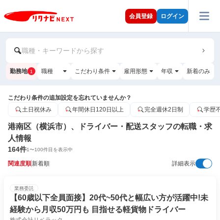
会員登録
ログイン
職種・キーワードから探す
勤務地
職種
こだわり条件
雇用形態
年収
新着のみ
1
こだわり条件の追加設定を忘れていませんか？
土日祝休み
年間休日120日以上
完全週休2日制
学歴
港南区（横浜市）、ドライバー・配送スタッフの転職・求
人情報
164
件
1
〜
100
件目を表示中
関連度順
新着順
詳細表示
業務委託
【60歳以下全員面接】20代~50代と幅広い方が活躍中!未
経験から月収50万円も 目指せる軽貨物ドライバー