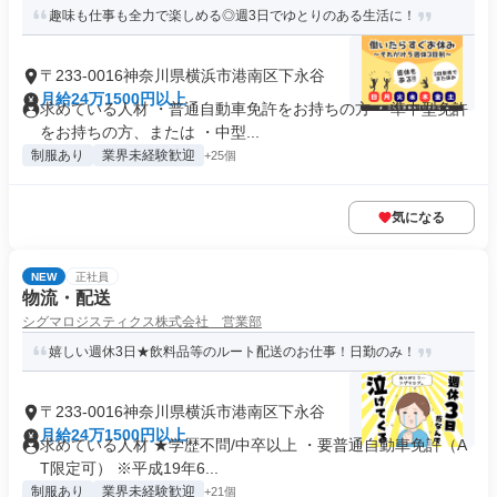
趣味も仕事も全力で楽しめる◎週3日でゆとりのある生活に！
〒233-0016神奈川県横浜市港南区下永谷
月給24万1500円以上
求めている人材 ・普通⾃動⾞免許をお持ちの方 ・準中型免許
をお持ちの方、または ・中型...
制服あり
業界未経験歓迎
+25個
気になる
NEW
正社員
物流・配送
シグマロジスティクス株式会社 営業部
嬉しい週休3日★飲料品等のルート配送のお仕事！日勤のみ！
〒233-0016神奈川県横浜市港南区下永谷
月給24万1500円以上
求めている人材 ★学歴不問/中卒以上 ・要普通⾃動⾞免許（A
T限定可） ※平成19年6...
制服あり
業界未経験歓迎
+21個