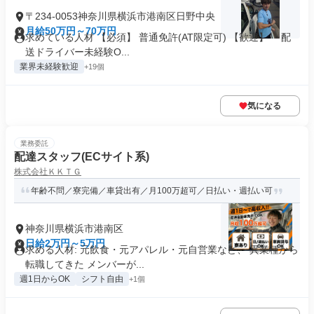
〒234-0053神奈川県横浜市港南区日野中央
月給50万円～70万円
求めている人材 【必須】 普通免許(AT限定可) 【歓迎】 ・配
送ドライバー未経験O...
業界未経験歓迎
+19個
気になる
業務委託
配達スタッフ(ECサイト系)
株式会社ＫＫＴＧ
年齢不問／寮完備／車貸出有／月100万超可／日払い・週払い可
神奈川県横浜市港南区
日給2万円～5万円
求める人材: 元飲食・元アパレル・元自営業など、 異業種から
転職してきた メンバーが...
週1日からOK
シフト自由
+1個