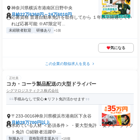
神奈川県横浜市港南区日野中央
月給22万6360円～24万6010円
応募資格 普通自動車免許を取得してから １年以上経過してい
れば応募可能 ※AT限定可...
未経験者歓迎
研修あり
+1個
気になる
この企業の類似求人を見る
正社員
コカ・コーラ製品配送の大型ドライバー
シグマロジスティクス株式会社
手積みなしで安心★リフト免許活かせます
〒233-0016神奈川県横浜市港南区下永谷
月給28万700円以上
求めている人材 ＜必須条件＞ ・要大型免許 ・要フォークリフ
ト免許 ◎経験者活躍中 ...
制服あり
資格取得支援あり
+16個