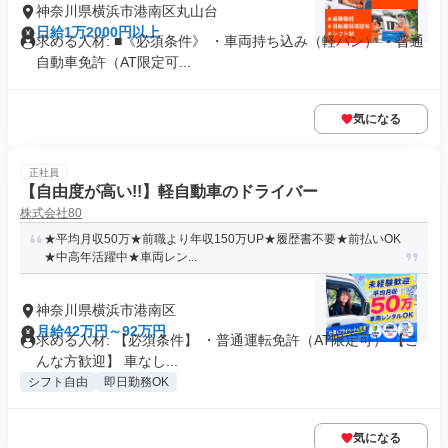
神奈川県横浜市港南区丸山台
日給1万2000円以上
求める人材: ■《必須条件》 ・車両持ち込み（軽バン） ・普通
自動車免許（AT限定可...
気になる
正社員
【自由度が高い!!】軽自動車のドライバー
株式会社80
★平均月収50万★前職より年収150万UP★履歴書不要★前払いOK
★中高年活躍中★車両レン...
神奈川県横浜市港南区
月給42万円～92万円
求める人材: 【必須条件】 ・普通運転免許（AT限定可） 【こ
んな方歓迎】 車なし...
シフト自由
即日勤務OK
気になる