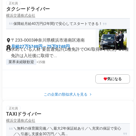
正社員
タクシードライバー
横浜交通株式会社
保障給月給40万円(2年間)で安心してスタートできる！
〒233-0003神奈川県横浜市港南区港南
月給27万5748円～75万9748円
求めている人材 要普通免許(1種免許でOK/取得2年以上) ★2種
免許は入社後に取得で...
業界未経験歓迎
+15個
気になる
この企業の類似求人を見る
正社員
TAXIドライバー
横浜交通株式会社
＼無料の保育園完備／＼最大2年保証給あり／＼充実の保証で安心
／＼引越し支援金30万円／＼高...