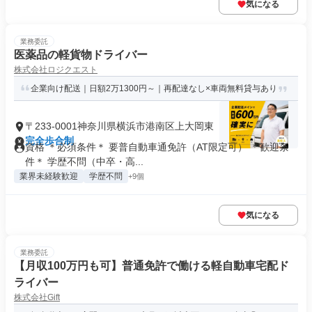
気になる
業務委託
医薬品の軽貨物ドライバー
株式会社ロジクエスト
企業向け配送｜日額2万1300円～｜再配達なし×車両無料貸与あり
〒233-0001神奈川県横浜市港南区上大岡東
完全歩合制
資格 ＊必須条件＊ 要普自動車通免許（AT限定可） ＊歓迎条
件＊ 学歴不問（中卒・高...
業界未経験歓迎
学歴不問
+9個
気になる
業務委託
【月収100万円も可】普通免許で働ける軽自動車宅配ド
ライバー
株式会社Gift