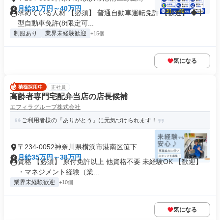
月給31万円～40万円
求めている人材 【必須】 普通⾃動⾞運転免許 【歓迎】 ◆中
型自動車免許(8t限定可...
制服あり
業界未経験歓迎
+15個
気になる
正社員
高齢者専門宅配弁当店の店長候補
エフィラグループ株式会社
ご利用者様の『ありがとう』に元気づけられます！
〒234-0052神奈川県横浜市港南区笹下
月給35万円～38万円
資格 【必須】 原付免許以上 他資格不要 未経験OK 【歓迎】
・マネジメント経験（業...
業界未経験歓迎
+10個
気になる