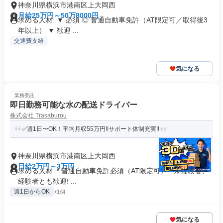
神奈川県横浜市港南区上大岡西
月給25万円～50万8000円
求める人材: ▼ 必須 ◎ 普通自動車免許（AT限定可／取得後3
年以上） ▼ 歓迎 ...
交通費支給
気になる
業務委託
即日勤務可能な水の配送ドライバー
株式会社 Trasaburou
✅週1日〜OK！平均月収55万円!!サポート体制充実!!
神奈川県横浜市港南区上大岡西
日給2万円～3万円
求める人材: * 普通自動車免許必須（AT限定可） * 未経験者、
経験者とも歓迎! ...
週1日からOK
+1個
気になる