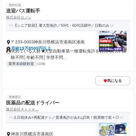
契約社員
送迎バス運転手
株式会社セノン
【シニア歓迎】要大型免許／50代・60代活躍中／日勤のみ
〒233-0003神奈川県横浜市港南区港南
月給19万8500円以上
求めている人材 ■大型自動車第一種運転免許をお持ちの方 経
験不問│年齢不問│学歴不問...
業界未経験歓迎
+20個
気になる
業務委託
医薬品の配送ドライバー
株式会社Ａｎｎｅ．
土日祝休み×再配達ナシ／普通免許があればOK！軽貨物で楽々◎
神奈川県横浜市港南区