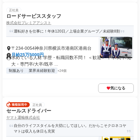
正社員
ロードサービススタッフ
株式会社プレミアアシスト
運転好きを仕事に！年休120日／上場企業グループ／未経験8割
〒234-0054神奈川県横浜市港南区港南台
月給25万5000円
求めている人材 学歴・転職回数不問！ ＜歓迎＞ 中卒/高卒/短
大・専門卒/大卒/既卒 ...
制服あり
業界未経験歓迎
+24個
気になる
正社員
セールスドライバー
ヤマト運輸株式会社
自分のライフスタイルを大切にしてほしい。だからこそクロネコヤ
マトは収入も休日も充実