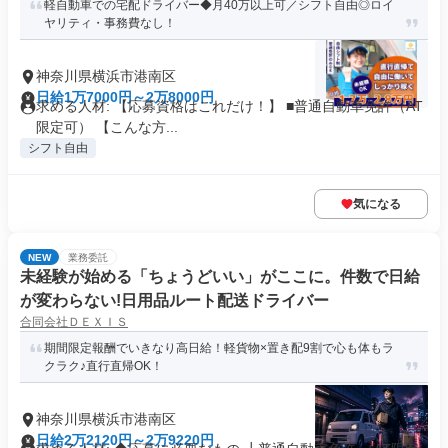
軽自動車での宅配ドライバー◆月40万以上可／シフト自由◎ロイ
ヤリティ・事務費なし！
神奈川県横浜市港南区
日給1万7000円～2万8000円
求める人材: 【応募資格はこれだけ！】 ■普通自動車免許（AT
限定可） 【こんな方...
シフト自由
気になる
NEW
業務委託
未経験が始める「ちょうどいい」がここに。件数で日給
が変わらない!日用品ルート配送ドライバー
合同会社ＤＥＸＩＳ
期間限定報酬でいきなり高日給！軽貨物×置き配9割で心も体もラ
クラク♪直行直帰OK！
神奈川県横浜市港南区
日給2万2120円～2万9220円