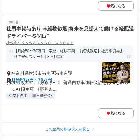
気になる
正社員
社用車貸与あり|未経験歓迎|将来を見据えて働ける軽配送
ドライバー-S44L/F
株式会社ＫＡＷＡＮＡＧＯ ＧＲＯＵＰ
【月給50〜70万円｜学歴・経験不問｜未経験歓迎】社用車貸与あ
りで安心スタート｜3ヶ月毎に...
神奈川県横浜市港南区港南台駅
月給50万円～70万円
求める人材: 《必須条件》 普通自動車運転免許をお持ちの方
※AT限定可 《応募条...
シフト自由
即日勤務OK
気になる
この企業の類似求人を見る