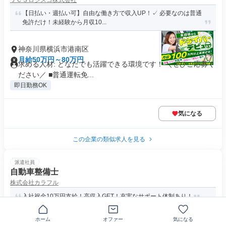
ＪＣＳロジスコ株式会社
【日払い・週払い可】自由な働き方で収入UP！✓ 必要なのは普通
免許だけ！未経験から月収10...
神奈川県横浜市港南区
月給50万円～80万円
求める人材: どなたでも活躍できる環境です！ ＼ぜひご応募く
ださい／ ■普通運転免...
即日勤務OK
気になる
この企業の類似求人を見る
派遣社員
自動車整備士
株式会社カラフル
入社祝金10万円支給！高収入GET！充実なサポート体制あり！
ホーム
オファー
気になる
〒234-0053神奈川県横浜市港南区日野中央