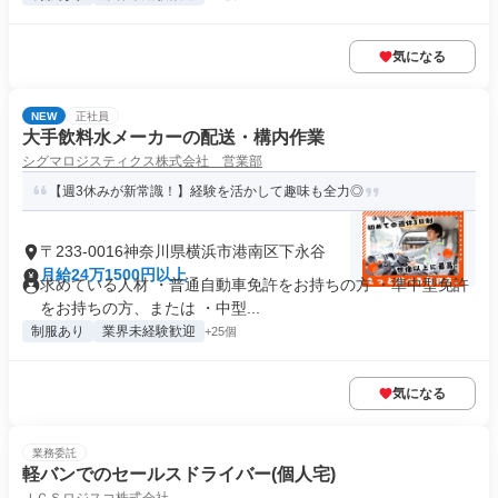
気になる
NEW
正社員
大手飲料水メーカーの配送・構内作業
シグマロジスティクス株式会社 営業部
【週3休みが新常識！】経験を活かして趣味も全力◎
〒233-0016神奈川県横浜市港南区下永谷
月給24万1500円以上
求めている人材 ・普通⾃動⾞免許をお持ちの方 ・準中型免許
をお持ちの方、または ・中型...
制服あり
業界未経験歓迎
+25個
気になる
業務委託
軽バンでのセールスドライバー(個人宅)