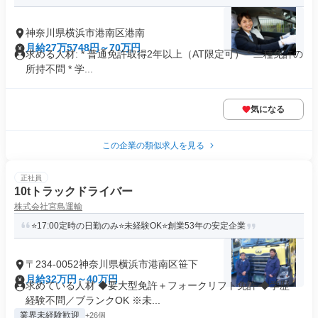
神奈川県横浜市港南区港南
月給27万5748円～70万円
求める人材: * 普通免許取得2年以上（AT限定可） * 二種免許の
所持不問 * 学...
気になる
この企業の類似求人を見る
正社員
10tトラックドライバー
株式会社宮島運輸
⭐17:00定時の日勤のみ⭐未経験OK⭐創業53年の安定企業
〒234-0052神奈川県横浜市港南区笹下
月給32万円～40万円
求めている人材 ◆要大型免許＋フォークリフト免許 ◆学歴・
経験不問／ブランクOK ※未...
業界未経験歓迎
+26個