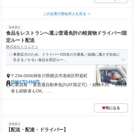
この企業の類似求人を見る
業務委託
食品をレストランへ運ぶ普通免許の軽貨物ドライバー/固
定ルート配送
株式会社トリニティ
事業拡大のため、ドライバー100名の大募集／組織に属さず自由に
生きる／かるい食品を固定ルー...
〒234-0056神奈川県横浜市港南区野庭町
日給2万1450円
応募資格 ・要普通自動車免許(AT限定可) ・経験不問 ┗未経験
者も経験者もOK。 ...
気になる
業務委託
【配送・配達・ドライバー】