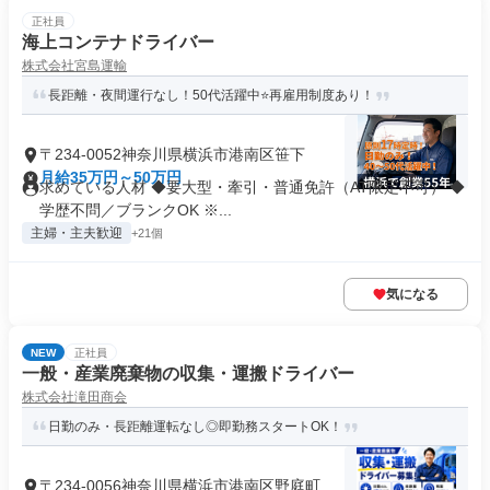
正社員
海上コンテナドライバー
株式会社宮島運輸
長距離・夜間運行なし！50代活躍中⭐再雇用制度あり！
〒234-0052神奈川県横浜市港南区笹下
月給35万円～50万円
求めている人材 ◆要大型・牽引・普通免許（AT限定不可） ◆
学歴不問／ブランクOK ※...
主婦・主夫歓迎
+21個
気になる
NEW
正社員
⼀般・産業廃棄物の収集・運搬ドライバー
株式会社滝田商会
⽇勤のみ・⻑距離運転なし◎即勤務スタートOK！
〒234-0056神奈川県横浜市港南区野庭町