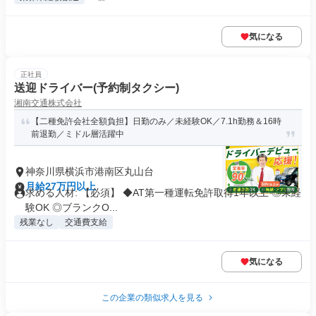
気になる
正社員
送迎ドライバー(予約制タクシー)
湘南交通株式会社
【二種免許会社全額負担】日勤のみ／未経験OK／7.1h勤務＆16時
前退勤／ミドル層活躍中
神奈川県横浜市港南区丸山台
月給27万円以上
求める人材: 【必須】 ◆AT第一種運転免許取得1年以上 ◎未経
験OK ◎ブランクO...
残業なし
交通費支給
気になる
この企業の類似求人を見る