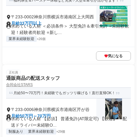
福利厚生＆バースデー休暇など充実✨大型＆牽引が活かせます！
〒233-0002神奈川県横浜市港南区上大岡西
月給33万円以上
求めている人材 ＜必須条件＞ 大型免許＆牽引免許 ⭐未経験歓
迎！経験者尚歓迎 ⭐新し...
業界未経験歓迎
+26個
気になる
正社員
通販商品の配送スタッフ
合同会社STARS
月給50〜70万円！未経験でもガッツリ稼げる！直行直帰OK！
〒233-0006神奈川県横浜市港南区芹が谷
月給50万円～70万円
求めている人材 【必須】 普通免許(AT限定可) 【歓迎】 ・配
送ドライバー未経験O...
制服あり
業界未経験歓迎
+29個