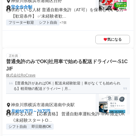
神奈川県横浜市港南区日野
完全歩合制
求めている人材 普通自動車免許（AT可）を保有している方
【歓迎条件】 ✅未経験者歓...
フリーター歓迎
シフト自由
+7個
気になる
正社員
普通免許のみでOK|社用車で始める配送ドライバー-S1C
J/F
株式会社RoCrave
【普通免許があればOK｜配送未経験歓迎｜車がなくても始められ
る】軽荷物の配送ドライバー｜月...
神奈川県横浜市港南区港南中央駅
月給50万円～70万円
求める人材: 【応募資格】 普通自動車運転免許 ※AT限定OK
《未経験スタートO...
シフト自由
即日勤務OK