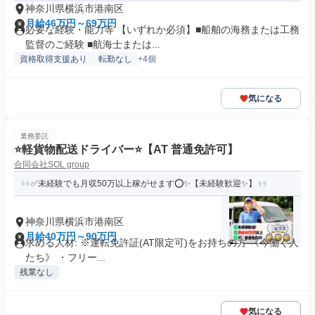
神奈川県横浜市港南区
月給46万円～69万円
必要な経験・能力等 【いずれか必須】■船舶の海務または工務
監督のご経験 ■航海士または...
資格取得支援あり
転勤なし
+4個
気になる
業務委託
⭐️軽貨物配送ドライバー⭐️【AT 普通免許可】
合同会社SOL group
✅未経験でも月収50万以上稼がせます⭕✨【未経験歓迎✨】
神奈川県横浜市港南区
月給40万円～90万円
求める人材: ※運転免許証(AT限定可)をお持ちの方 《今働く人
たち》 ・フリー...
残業なし
気になる