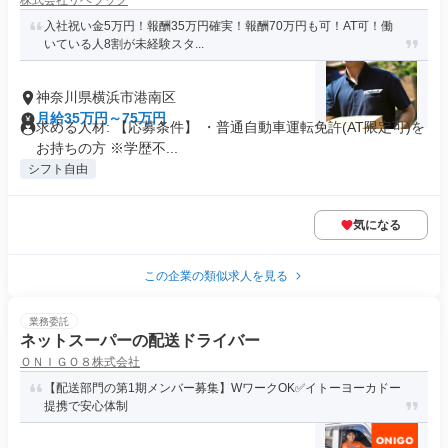
株式会社リベラック
入社祝い金5万円！報酬35万円確実！報酬70万円も可！AT可！働
いている人8割が未経験スタ...
神奈川県横浜市港南区
月給35万円～75万円
求める人材: 【応募条件】 ・普通自動車運転免許(AT限定可)を
お持ちの方 ※学歴不...
シフト自由
気になる
この企業の類似求人を見る
業務委託
ネットスーパーの配送ドライバー
ＯＮＩＧＯ８株式会社
【配送部門の第1期メンバー募集】WワークOK✅イトーヨーカドー
提携で安心体制