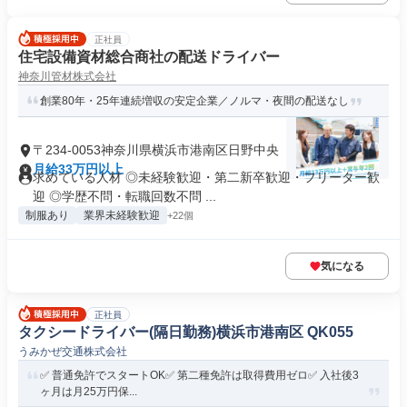
正社員
住宅設備資材総合商社の配送ドライバー
神奈川管材株式会社
創業80年・25年連続増収の安定企業／ノルマ・夜間の配送なし
〒234-0053神奈川県横浜市港南区日野中央
月給33万円以上
求めている人材 ◎未経験歓迎・第二新卒歓迎・フリーター歓
迎 ◎学歴不問・転職回数不問 ...
制服あり
業界未経験歓迎
+22個
気になる
正社員
タクシードライバー(隔日勤務)横浜市港南区 QK055
うみかぜ交通株式会社
✅️ 普通免許でスタートOK✅️ 第二種免許は取得費用ゼロ✅️ 入社後3
ヶ月は月25万円保...