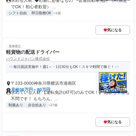
求める人材: ◆応募に必要なもの ┗普通自動車免許 （AT限定
でOK！初心者歓迎） ...
シフト自由
即日勤務OK
+1個
気になる
業務委託
軽貨物の配送ドライバー
ハウンドジャパン株式会社
毎日面談実施中！週1～・1日30分もOK！スキマ時間で稼ぐ！
〒233-0000神奈川県横浜市港南区
月給36万円～80万円
求めている人材 【運転免許(AT可)のみでOK！】 経験も学歴も
不問です！ もちろん、...
制服あり
歩合給あり
+27個
気になる