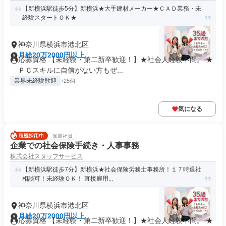
【新横浜駅徒歩5分】新横浜★大手建材メーカー★ＣＡＤ業務・未
経験スタートＯＫ★
神奈川県横浜市港北区
月給20万2000円以上
応募資格 【未経験・第二新卒歓迎！】★社会人経験不問。 ★
ＰＣスキルに自信がない方もぜ...
業界未経験歓迎
+25個
気になる
派遣社員
企業での社会保険手続き・人事事務
株式会社スタッフサービス
【新横浜駅徒歩7分】新横浜★社会保険労務士事務所！１７時退社
相談可！未経験ＯＫ！ 直接雇用...
神奈川県横浜市港北区
月給20万2000円以上
応募資格 【未経験・第二新卒歓迎！】★社会人経験不問。 ★