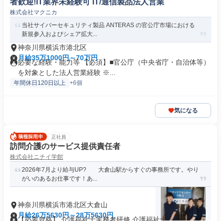
者歓迎!IT業界未経験可 IT/通信製品法人営業
株式会社マクニカ
当社サイバーセキュリティ製品 ANTERAS の官公庁市場における
新規参入およびシェア拡大...
神奈川県横浜市港北区
月給35万1000円～70万円
必要な経験・能力等 【必須】■官公庁（中央省庁・自治体等）
を対象とした法人営業経験 ※...
年間休日120日以上
+6個
気になる
正社員
訪問介護のサービス提供責任者
株式会社ニチイ学館
2026年7月より給与UP? 大倉山駅からすぐの事務所です。やり
がいのあるお仕事です！あ...
神奈川県横浜市港北区大倉山
月給26万5630円～28万5630円
【必要資格】 介護福祉士実務者研修 介護福祉士