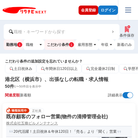
会員登録
ログイン
職種・キーワードから探す
条件保存
勤務地
職種
こだわり条件
雇用形態
年収
新着のみ
1
1
こだわり条件の追加設定を忘れていませんか？
土日祝休み
年間休日120日以上
完全週休2日制
学歴
港北区（横浜市）、出張なしの転職・求人情報
50
件
1
〜
50
件目を表示中
関連度順
新着順
詳細表示
正社員
既存顧客のフォロー営業(物件の清掃管理会社)
株式会社五條ビルメンテナンス
20代活躍！土日祝休＆年休120日！「売る」より「聞く」営業