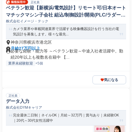
正社員
ベテラン歓迎【新横浜/電気設計】リモート可/日本オート
マチックマシン子会社 組込/制御設計/開発(PLC/ラダー/
株式会社イメージ・テック
シーケンス制御)
カメラ業界や車載関連業界で活躍する映像機器設計を行う当社の電
気設計を募集します。様々な最先...
神奈川県横浜市港北区
月給27万円以上
必要な経験・能力等 ～ベテラン歓迎～中途入社者活躍中。勤
続20年以上も複数名在籍中 【...
業界未経験歓迎
+5個
気になる
正社員
データ入力
株式会社DYMキャリア
完全週休二日制｜ネイルOK｜月給～32万円｜賞与あり｜未経験OK
｜20代～30代女性活躍中