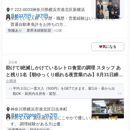
〒222-0033神奈川県横浜市港北区新横浜
月給33万円～38万円
求めている人材 ＼学歴・職歴・営業経験はいっさい不問／ ✅
普通自動車免許をお持ちの方...
制服あり
業界未経験歓迎
+12個
気になる
正社員
助けて/絶滅しかけているレトロ食堂の調理 スタッフ あ
と残り1名【朝ゆっくり眠れる夜営業のみ】8月31日締切
小満津
決まり次第掲載終了 調理師・シェフ
平均３日に一度大入（500円）をGETできます。駅1分・昼から出
勤OK・厨房内冷房有・髪型...
神奈川県横浜市港北区日吉本町
月給29万5000円～55万円
求める人材: 責任感があるにこやかで優しい方を求めていま
す。 調理経験がある方は優...