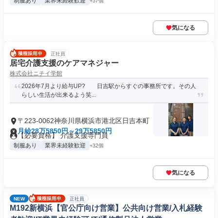
制服あり
業界未経験歓迎
+37個
気になる
正社員
居宅介護支援のケアマネジャー
株式会社ニチイ学館
2026年7月より給与UP? 日吉駅からすぐの事務所です。その人
らしい生活が出来るよう笑...
〒223-0062神奈川県横浜市港北区日吉本町
月給28万5850円～29万5850円
【必要資格】 介護支援専門員
制服あり
業界未経験歓迎
+32個
気になる
NEW
正社員
M192新横浜【官公庁向け営業】公共向け営業/入札経験