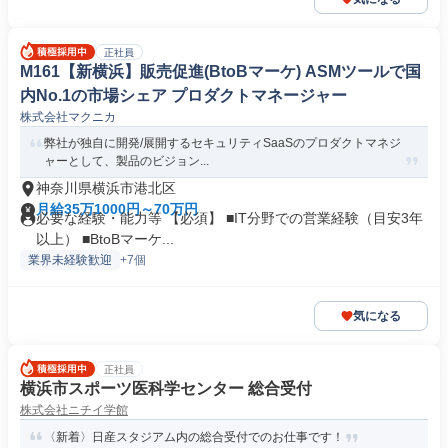
正社員
M161【新横浜】販売促進(BtoBマーケ) ASMツールで国
内No.1の市場シェア プロダクトマネージャー
株式会社マクニカ
弊社が独自に開発/展開するセキュリティSaaSのプロダクトマネジ
ャーとして、製品のビジョン...
神奈川県横浜市港北区
月給35万1000円～70万円
必要な経験・能力等 【必須】 ■IT分野での営業経験（目安3年
以上） ■BtoBマーケ...
業界未経験歓迎
+7個
気になる
正社員
横浜市スポーツ医科学センター 総合受付
株式会社ニチイ学館
〈新着〉日産スタジアム内の総合受付でのお仕事です！