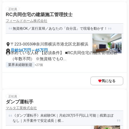
正社員
RC共同住宅の建築施工管理技士
フィールドホーム株式会社
無資格OK／直行直帰／あなたの「自分流」で現場を動かす！
〒223-0059神奈川県横浜市港北区北新横浜
月給34万円～45万円
求めている人材 【必須条件】 ■RC共同住宅の施工管理経験
（年数不問） ※無資格でもO...
業界未経験歓迎
+27個
気になる
正社員
ダンプ運転手
マルタ工業株式会社
《ダンプ運転手》未経験OK｜月給28万5千円以上可能｜残業ほぼ
なし｜大手案件で安定成長｜横...