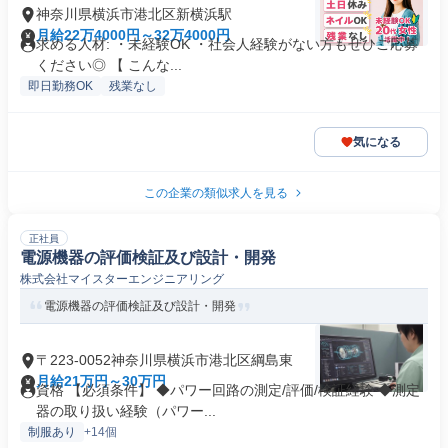
神奈川県横浜市港北区新横浜駅
月給22万4000円～32万4000円
求める人材: ・未経験OK ・社会人経験がない方もぜひご応募
ください◎ 【 こんな...
即日勤務OK
残業なし
気になる
この企業の類似求人を見る
正社員
電源機器の評価検証及び設計・開発
株式会社マイスターエンジニアリング
電源機器の評価検証及び設計・開発
〒223-0052神奈川県横浜市港北区綱島東
月給21万円～30万円
資格 【必須条件】 ◆パワー回路の測定/評価/検証経験 ◆測定
器の取り扱い経験（パワー...
制服あり
+14個