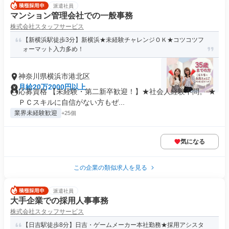
派遣社員
マンション管理会社での一般事務
株式会社スタッフサービス
【新横浜駅徒歩3分】新横浜★未経験チャレンジＯＫ★コツコツフ
ォーマット入力多め！
神奈川県横浜市港北区
月給20万2000円以上
応募資格 【未経験・第二新卒歓迎！】★社会人経験不問。 ★
ＰＣスキルに自信がない方もぜ...
業界未経験歓迎
+25個
気になる
この企業の類似求人を見る
派遣社員
大手企業での採用人事事務
株式会社スタッフサービス
【日吉駅徒歩8分】日吉・ゲームメーカー本社勤務★採用アシスタ