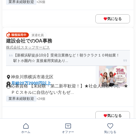
業界未経験歓迎
+26個
気になる
派遣社員
建設会社でのOA事務
株式会社スタッフサービス
【新横浜駅徒歩10分】受発注業務など！朝ラクラク１０時始業！
駅トホ圏内☆ 直接雇用実績あり...
神奈川県横浜市港北区
月給20万2000円以上
応募資格 【未経験・第二新卒歓迎！】★社会人経験不問。 ★
ＰＣスキルに自信がない方もぜ...
業界未経験歓迎
+24個
気になる
この企業の類似求人を見る
ホーム
オファー
気になる