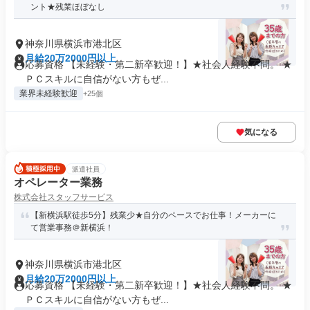
ント★残業ほぼなし
神奈川県横浜市港北区
月給20万2000円以上
応募資格 【未経験・第二新卒歓迎！】★社会人経験不問。 ★
ＰＣスキルに自信がない方もぜ...
業界未経験歓迎
+25個
気になる
派遣社員
オペレーター業務
株式会社スタッフサービス
【新横浜駅徒歩5分】残業少★自分のペースでお仕事！メーカーに
て営業事務＠新横浜！
神奈川県横浜市港北区
月給20万2000円以上
応募資格 【未経験・第二新卒歓迎！】★社会人経験不問。 ★
ＰＣスキルに自信がない方もぜ...