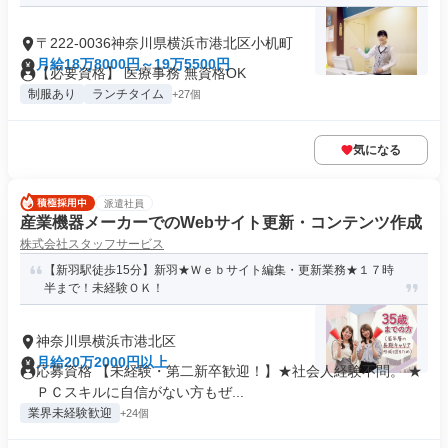
〒222-0036神奈川県横浜市港北区小机町
月給18万8000円～19万5500円
【必要資格】 医療事務 無資格OK
制服あり
ランチタイム
+27個
気になる
派遣社員
産業機器メーカーでのWebサイト更新・コンテンツ作成
株式会社スタッフサービス
【新羽駅徒歩15分】新羽★Ｗｅｂサイト編集・更新業務★１７時
半まで！未経験ＯＫ！
神奈川県横浜市港北区
月給20万2000円以上
応募資格 【未経験・第二新卒歓迎！】★社会人経験不問。 ★
ＰＣスキルに自信がない方もぜ...
業界未経験歓迎
+24個