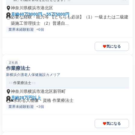
神奈川県横浜市港北区
月給40万9000円～55万5000円
必要な経験・能力等 【どちらも必須】（1）一級または二級建
築施工管理技士 （2）普通自...
業界未経験歓迎
+6個
気になる
正社員
作業療法士
新横浜介護老人保健施設カメリア
作業療法士
神奈川県横浜市港北区新羽町
月給28万円以上
■求める人物像・資格 作業療法士
業界未経験歓迎
+3個
気になる