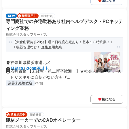
気になる
NEW
派遣社員
専門商社での在宅勤務あり社内ヘルプデスク・PCキッテ
ィング業務
株式会社スタッフサービス
【大倉山駅徒歩20分】週２日程度在宅あり！基本１８時終業！Ｉ
Ｔ機器管理など！ 直接雇用実績...
神奈川県横浜市港北区
月給20万2000円以上
応募資格 【未経験・第二新卒歓迎！】★社会人経験不問。 ★
ＰＣスキルに自信がない方もぜ...
業界未経験歓迎
+27個
気になる
派遣社員
建材メーカーでのCADオペレーター
株式会社スタッフサービス