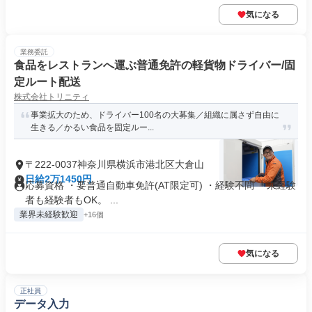
気になる
業務委託
食品をレストランへ運ぶ普通免許の軽貨物ドライバー/固
定ルート配送
株式会社トリニティ
事業拡大のため、ドライバー100名の大募集／組織に属さず自由に
生きる／かるい食品を固定ルー...
〒222-0037神奈川県横浜市港北区大倉山
日給2万1450円
応募資格 ・要普通自動車免許(AT限定可) ・経験不問 ┗未経験
者も経験者もOK。 ...
業界未経験歓迎
+16個
気になる
正社員
データ入力