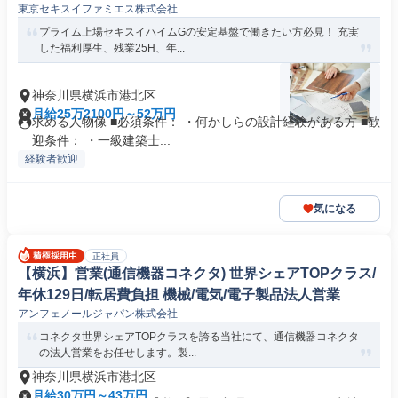
東京セキスイファミエス株式会社
プライム上場セキスイハイムGの安定基盤で働きたい方必見！ 充実
した福利厚生、残業25H、年...
神奈川県横浜市港北区
月給25万2100円～52万円
求める人物像 ■必須条件： ・何かしらの設計経験がある方 ■歓
迎条件： ・一級建築士...
経験者歓迎
気になる
正社員
【横浜】営業(通信機器コネクタ) 世界シェアTOPクラス/
年休129日/転居費負担 機械/電気/電子製品法人営業
アンフェノールジャパン株式会社
コネクタ世界シェアTOPクラスを誇る当社にて、通信機器コネクタ
の法人営業をお任せします。製...
神奈川県横浜市港北区
月給30万円～43万円