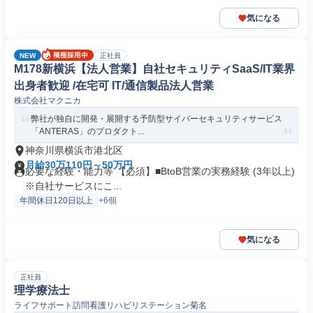
気になる
NEW
正社員
M178新横浜【法人営業】自社セキュリティSaaS/IT業界
出身者歓迎 /在宅可 IT/通信製品法人営業
株式会社マクニカ
弊社が独自に開発・展開する予防型サイバーセキュリティサービス
「ANTERAS」のプロダクト...
神奈川県横浜市港北区
月給30万110円～50万円
必要な経験・能力等 【必須】■BtoB営業の実務経験 (3年以上)
※自社サービスにこ...
年間休日120日以上
+6個
気になる
正社員
理学療法士
ライフサポート訪問看護リハビリステーション菊名