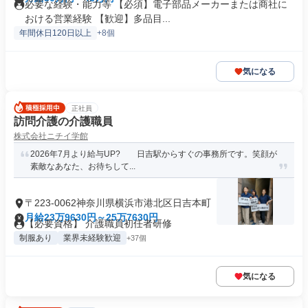
必要な経験・能力等 【必須】電子部品メーカーまたは商社に
おける営業経験 【歓迎】多品目...
年間休日120日以上
+8個
気になる
正社員
訪問介護の介護職員
株式会社ニチイ学館
2026年7月より給与UP? 日吉駅からすぐの事務所です。笑顔が
素敵なあなた、お待ちして...
〒223-0062神奈川県横浜市港北区日吉本町
月給23万9630円～25万7630円
【必要資格】 介護職員初任者研修
制服あり
業界未経験歓迎
+37個
気になる