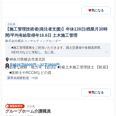
気になる
正社員
【施工管理技術者(発注者支援)】年休128日/残業月30時
間/平均有給取得年16.6日 土木施工管理
株式会社横浜コンサルティングセンター
■施工管理業務をご担当いただきます。国土交通省や各都道府県、
NEXCOなどに常駐し、主に高...
神奈川県横浜市港北区
月給26万6000円～32万3800円
必要な経験・能力等 【必須】■1級土木施工管理技士 【歓迎】
■技術士やRCCMなどの資...
業界未経験歓迎
+6個
気になる
正社員
グループホーム介護職員