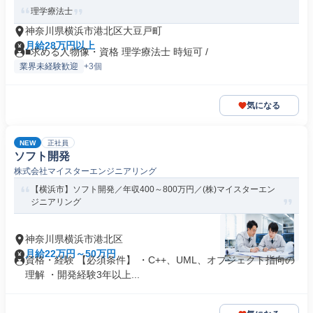
理学療法士
神奈川県横浜市港北区大豆戸町
月給28万円以上
■求める人物像・資格 理学療法士 時短可 /
業界未経験歓迎
+3個
気になる
NEW
正社員
ソフト開発
株式会社マイスターエンジニアリング
【横浜市】ソフト開発／年収400～800万円／(株)マイスターエン
ジニアリング
神奈川県横浜市港北区
月給22万円～50万円
資格・経験 【必須条件】 ・C++、UML、オブジェクト指向の
理解 ・開発経験3年以上...