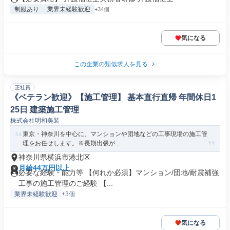
制服あり
業界未経験歓迎
+34個
気になる
この企業の類似求人を見る
正社員
《ベテラン歓迎》【施工管理】 基本直行直帰 年間休日1
25日 建築施工管理
株式会社明和美装
東京・神奈川を中心に、マンションや団地などの工事現場の施工管
理をお任せします。※長期出張が...
神奈川県横浜市港北区
月給44万円以上
必要な経験・能力等 【何れか必須】マンション/団地/耐震補強
工事の施工管理のご経験 【...
業界未経験歓迎
+3個
気になる