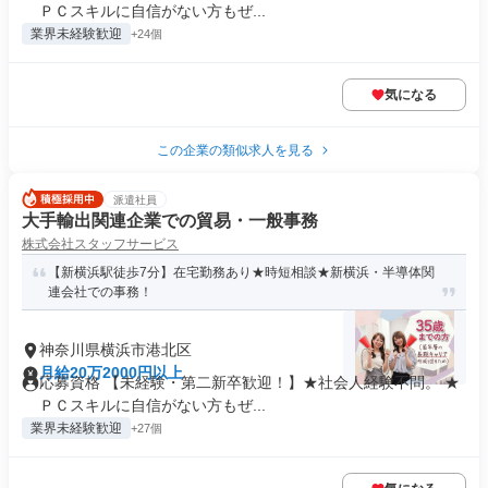
ＰＣスキルに自信がない方もぜ...
業界未経験歓迎
+24個
気になる
この企業の類似求人を見る
派遣社員
大手輸出関連企業での貿易・一般事務
株式会社スタッフサービス
【新横浜駅徒歩7分】在宅勤務あり★時短相談★新横浜・半導体関
連会社での事務！
神奈川県横浜市港北区
月給20万2000円以上
応募資格 【未経験・第二新卒歓迎！】★社会人経験不問。 ★
ＰＣスキルに自信がない方もぜ...
業界未経験歓迎
+27個