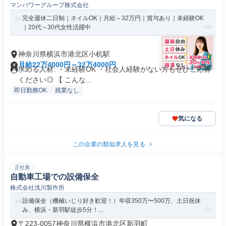
マンパワーグループ株式会社
完全週休二日制｜ネイルOK｜月給～32万円｜賞与あり｜未経験OK
｜20代～30代女性活躍中
神奈川県横浜市港北区小机駅
月給22万4000円～32万4000円
求める人材: ・未経験OK ・社会人経験がない方もぜひご応募
ください◎ 【 こんな...
即日勤務OK
残業なし
気になる
この企業の類似求人を見る
正社員
自動車工場での設備保全
株式会社浅川製作所
設備保全（機械いじり好き歓迎！）年収350万〜500万、土日祝休
み、横浜・新羽駅徒歩5分！...
〒223-0057神奈川県横浜市港北区新羽町