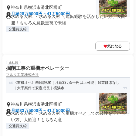
神奈川県横浜市港北区樽町
月給28万5000円～41万5000円
求める人材: ・求める人材 ＼運転経験を活かしたい方、大歓
迎！もちろん意欲重視で未経...
交通費支給
気になる
正社員
掘削工事の重機オペレーター
マルタ工業株式会社
《重機オペ》未経験OK｜月給33万5千円以上可能｜残業ほぼなし
｜大手案件で安定成長｜横浜市...
神奈川県横浜市港北区樽町
月給33万5000円～41万5000円
求める人材: ・求める人材 ＼重機オペとしての経験を活かした
い方、大歓迎！もちろん意...
交通費支給