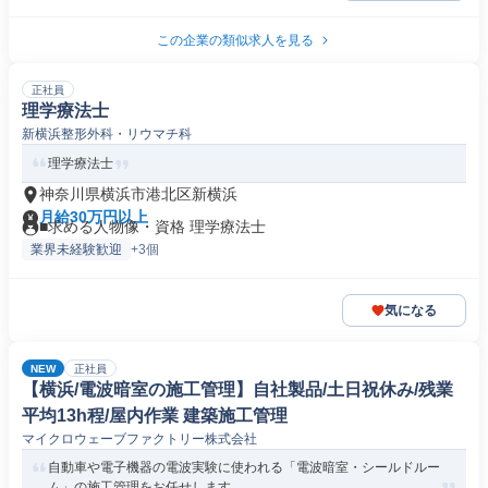
この企業の類似求人を見る
正社員
理学療法士
新横浜整形外科・リウマチ科
理学療法士
神奈川県横浜市港北区新横浜
月給30万円以上
■求める人物像・資格 理学療法士
業界未経験歓迎
+3個
気になる
NEW
正社員
【横浜/電波暗室の施工管理】自社製品/土日祝休み/残業
平均13h程/屋内作業 建築施工管理
マイクロウェーブファクトリー株式会社
自動車や電子機器の電波実験に使われる「電波暗室・シールドルー
ム」の施工管理をお任せします。...