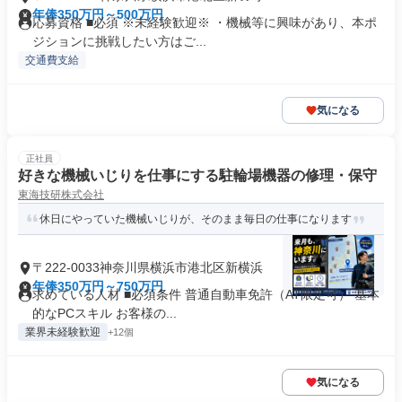
年俸350万円～500万円
応募資格 ■必須 ※未経験歓迎※ ・機械等に興味があり、本ポ
ジションに挑戦したい方はご...
交通費支給
気になる
正社員
好きな機械いじりを仕事にする駐輪場機器の修理・保守
東海技研株式会社
休日にやっていた機械いじりが、そのまま毎日の仕事になります
〒222-0033神奈川県横浜市港北区新横浜
年俸350万円～750万円
求めている人材 ■必須条件 普通自動車免許（AT限定可） 基本
的なPCスキル お客様の...
業界未経験歓迎
+12個
気になる