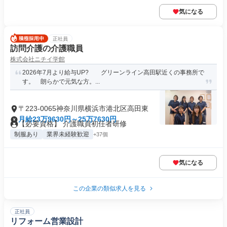
気になる
正社員
訪問介護の介護職員
株式会社ニチイ学館
2026年7月より給与UP? グリーンライン高田駅近くの事務所で
す。 朗らかで元気な方。...
〒223-0065神奈川県横浜市港北区高田東
月給23万9630円～25万7630円
【必要資格】 介護職員初任者研修
制服あり
業界未経験歓迎
+37個
気になる
この企業の類似求人を見る
正社員
リフォーム営業設計