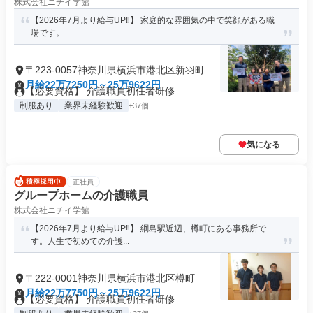
株式会社ニチイ学館
【2026年7月より給与UP‼】 家庭的な雰囲気の中で笑顔がある職
場です。
〒223-0057神奈川県横浜市港北区新羽町
月給22万7250円～25万9622円
【必要資格】 介護職員初任者研修
制服あり
業界未経験歓迎
+37個
気になる
正社員
グループホームの介護職員
株式会社ニチイ学館
【2026年7月より給与UP‼】 綱島駅近辺、樽町にある事務所で
す。人生で初めての介護...
〒222-0001神奈川県横浜市港北区樽町
月給22万7750円～25万9622円
【必要資格】 介護職員初任者研修