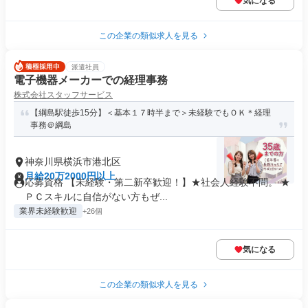
気になる
この企業の類似求人を見る
派遣社員
電子機器メーカーでの経理事務
株式会社スタッフサービス
【綱島駅徒歩15分】＜基本１７時半まで＞未経験でもＯＫ＊経理
事務＠綱島
神奈川県横浜市港北区
月給20万2000円以上
応募資格 【未経験・第二新卒歓迎！】★社会人経験不問。 ★
ＰＣスキルに自信がない方もぜ...
業界未経験歓迎
+26個
気になる
この企業の類似求人を見る