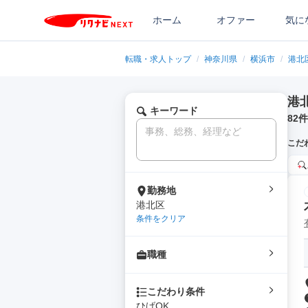
ホーム
オファー
気に
転職・求人トップ
/
神奈川県
/
横浜市
/
港北
港
キーワード
82
件
こだ
勤務地
港北区
条件をクリア
職種
こだわり条件
ひげOK