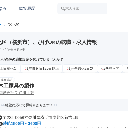
なる
閲覧履歴
求人検索
区
/
ひげOK
北区（横浜市）、ひげOKの転職・求人情報
1
〜
82
件目を表示中
わり条件の追加設定を忘れていませんか？
土日祝休み
年間休日120日以上
完全週休2日制
学歴不問
業務委託
木工家具の製作
有限会社長谷川工芸
経験に応じて昇給もあります！
〒223-0056神奈川県横浜市港北区新吉田町
時給1800円～3600円