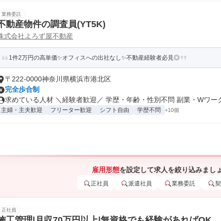
業務委託
不動産物件の調査員(YT5K)
株式会社よろず屋不動産
1件2万円の高単価✨オフィスへの出社なし✨不動産経験者必見◎
〒222-0000神奈川県横浜市港北区
完全歩合制
求めている人材 ＼経験者歓迎／ 学歴・年齢・性別不問 副業・Wワークを
主婦・主夫歓迎
フリーター歓迎
シフト自由
学歴不問
+10個
雇用形態
を設定して求人を絞り込みまし
正社員
派遣社員
業務委託
契
正社員
施工管理|月収70万円以上|無資格でも経験があればOK