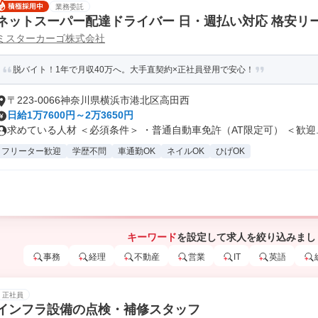
業務委託
ネットスーパー配達ドライバー 日・週払い対応 格安リ
ミスターカーゴ株式会社
脱バイト！1年で月収40万へ。大手直契約×正社員登用で安心！
〒223-0066神奈川県横浜市港北区高田西
日給1万7600円～2万3650円
求めている人材 ＜必須条件＞ ・普通自動車免許（AT限定可） ＜歓迎..
フリーター歓迎
学歴不問
車通勤OK
ネイルOK
ひげOK
キーワード
を設定して求人を絞り込みまし
事務
経理
不動産
営業
IT
英語
正社員
インフラ設備の点検・補修スタッフ