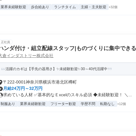
業界未経験歓迎
歩合給あり
ランチタイム
主婦・主夫歓迎
+32個
正社員
ハンダ付け・組立配線スタッフ|ものづくりに集中でき
大倉インダストリー株式会社
活躍のカギは【手先の器用さ】✨未経験歓迎✨30～40代活躍中
〒222-0001神奈川県横浜市港北区樽町
月給24万円～32万円
求めている人材 ✅基本的なＥxcelのスキル必須 ◆未経験歓迎！ ＼...
制服あり
業界未経験歓迎
フリーター歓迎
学歴不問
転勤なし
+12個