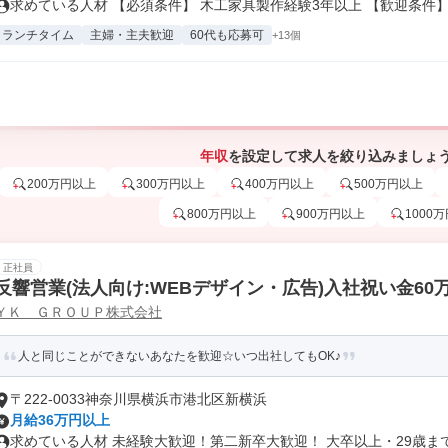
求めている人材 【必須条件】 木工家具製作経験3年以上 【歓迎条件】.
ランチタイム
主婦・主夫歓迎
60代も応募可
+13個
年収
を設定して求人を絞り込みましょ
200万円以上
300万円以上
400万円以上
500万円以上
800万円以上
900万円以上
1000
正社員
反響営業(法人向け:WEBデザイン・広告)入社祝い金60
ＹＫ ＧＲＯＵＰ株式会社
人と同じことができないあなたを歓迎☆いつ出社してもOK♪
〒222-0033神奈川県横浜市港北区新横浜
月給36万円以上
求めている人材 未経験大歓迎！第二新卒大歓迎！ 大卒以上・29歳までの