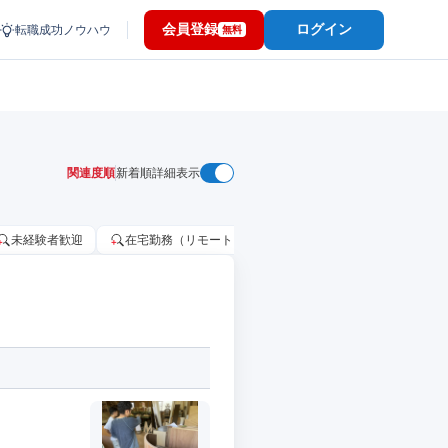
会員登録
ログイン
転職成功ノウハウ
無料
関連度順
新着順
詳細表示
未経験者歓迎
在宅勤務（リモートワーク）OK
家賃補助・住宅手当