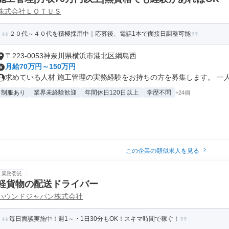
株式会社ＬＯＴＵＳ
２０代～４０代を積極採用中｜応募後、電話1本で面接日調整可能
〒223-0053神奈川県横浜市港北区綱島西
月給70万円～150万円
求めている人材 施工管理の実務経験をお持ちの方を募集します。 一人で
制服あり
業界未経験歓迎
年間休日120日以上
学歴不問
+24個
この企業の類似求人を見る
業務委託
軽貨物の配送ドライバー
ハウンドジャパン株式会社
毎日面談実施中！週1～・1日30分もOK！スキマ時間で稼ぐ！