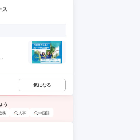
ース
.
気になる
ょう
総務
人事
中国語