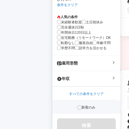
条件をクリア
人気の条件
未経験者歓迎
土日祝休み
完全週休2日制
年間休日120日以上
在宅勤務（リモートワーク）OK
転勤なし
服装自由
年齢不問
学歴不問
語学力を活かせる
雇用形態
年収
すべての条件をクリア
新着のみ
検索