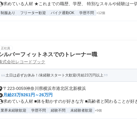
求めている人材 ★これまでの職歴、学歴、 特別なスキルや経験は一切問
制服あり
フリーター歓迎
バイク通勤OK
学歴不問
+12個
正社員
シルバーフィットネスでのトレーナー職
株式会社レコードブック
土日は必ずお休み！/未経験スタート大歓迎/月給23万円以上
〒223-0059神奈川県横浜市港北区北新横浜
月給23万9261円～26万円
求めている人材 ■体を動かすのが好きな方 ■高齢者と関わることが好きな
業界未経験歓迎
学歴不問
経験不問
未経験者歓迎
+9個