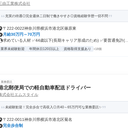
三由工業株式会社
充実の待遇◎完全週休二日制で働きやすさ◎資格経験学歴一切不問
〒222-0022神奈川県横浜市港北区篠原東
月給30万円～70万円
求めている人材 ✅44歳以下(長期キャリア形成のため) ✅要普通免許(..
業界未経験歓迎
年間休日120日以上
資格取得支援あり
+18個
業務委託
港北郵便局での軽自動車配送ドライバー
株式会社エムスタイル
未経験歓迎！完全歩合で高収入◎月40～65万円可な業務委託✨
〒222-0011神奈川県横浜市港北区菊名
完全歩合制