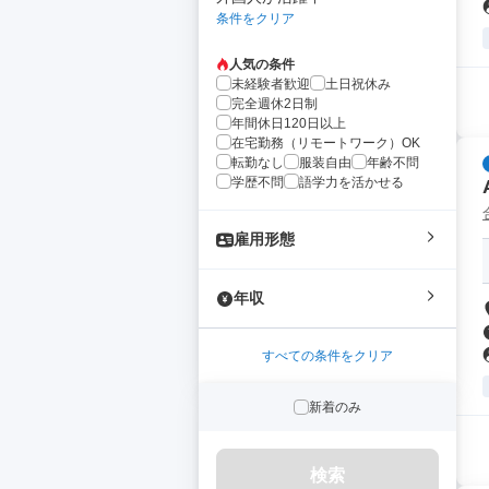
条件をクリア
人気の条件
未経験者歓迎
土日祝休み
完全週休2日制
年間休日120日以上
在宅勤務（リモートワーク）OK
転勤なし
服装自由
年齢不問
学歴不問
語学力を活かせる
雇用形態
年収
すべての条件をクリア
新着のみ
検索