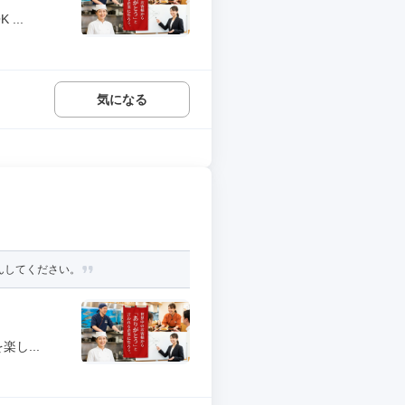
...
気になる
しんしてください。
し...