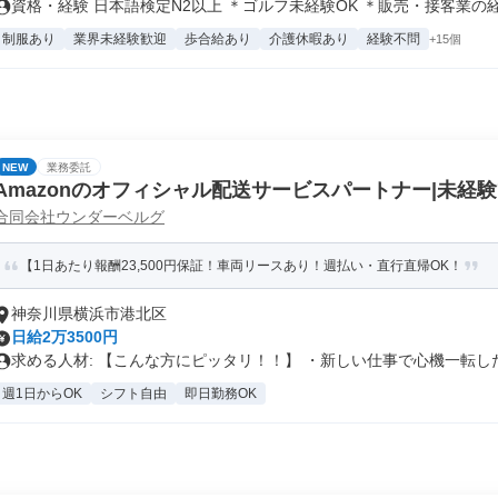
資格・経験 日本語検定N2以上 ＊ゴルフ未経験OK ＊販売・接客業の経.
制服あり
業界未経験歓迎
歩合給あり
介護休暇あり
経験不問
+15個
NEW
業務委託
Amazonのオフィシャル配送サービスパートナー|未経験
合同会社ウンダーベルグ
万円以上【AT限定可】
【1日あたり報酬23,500円保証！車両リースあり！週払い・直行直帰OK！
神奈川県横浜市港北区
日給2万3500円
求める人材: 【こんな方にピッタリ！！】 ・新しい仕事で心機一転した.
週1日からOK
シフト自由
即日勤務OK