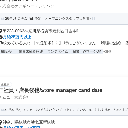
株式会社ケアギバー・ジャパン
26年9月新規OPEN予定！オープニングスタッフ大募集♪
〒223-0062神奈川県横浜市港北区日吉本町
月給25万円以上
求めている人材 【✨必須条件✨】 特にございません！ 料理の温め・盛.
制服あり
業界未経験歓迎
ランチタイム
副業・WワークOK
+39個
正社員
正社員・店長候補/Store manager candidate
チムニー株式会社
いろいろな くにの ひとが はたらいています。ていねいに おしえるので あん
神奈川県横浜市港北区新横浜