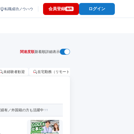
会員登録
ログイン
転職成功ノウハウ
無料
関連度順
新着順
詳細表示
未経験者歓迎
在宅勤務（リモートワーク）OK
家賃補助・住宅手当
実績有／外国籍の方も活躍中