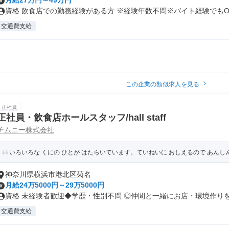
月給27万円～49万円
資格 飲食店での勤務経験がある方 ※経験年数不問※バイト経験でもOK 
交通費支給
この企業の類似求人を見る
正社員
正社員・飲食店ホールスタッフ/hall staff
チムニー株式会社
いろいろな くにの ひとが はたらいています。ていねいに おしえるので あん
神奈川県横浜市港北区菊名
月給24万5000円～29万5000円
資格 未経験者歓迎◆学歴・性別不問 ◎仲間と一緒にお店・環境作りを楽
交通費支給