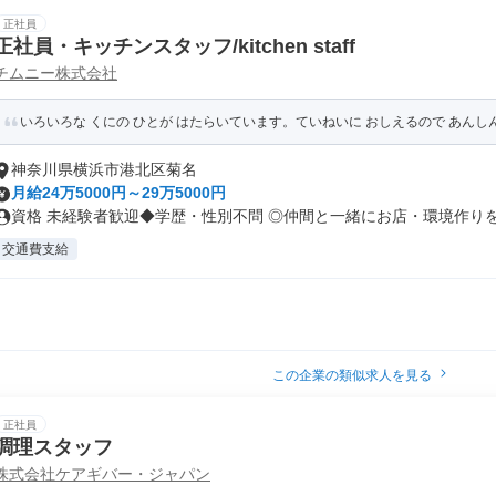
正社員
正社員・キッチンスタッフ/kitchen staff
チムニー株式会社
いろいろな くにの ひとが はたらいています。ていねいに おしえるので あん
神奈川県横浜市港北区菊名
月給24万5000円～29万5000円
資格 未経験者歓迎◆学歴・性別不問 ◎仲間と一緒にお店・環境作りを楽
交通費支給
この企業の類似求人を見る
正社員
調理スタッフ
株式会社ケアギバー・ジャパン