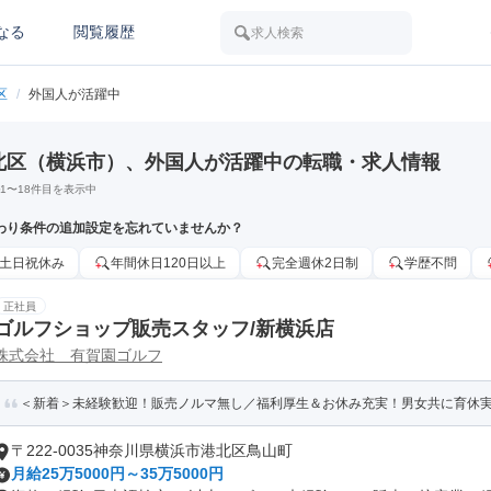
なる
閲覧履歴
求人検索
区
/
外国人が活躍中
北区（横浜市）、外国人が活躍中の転職・求人情報
1
〜
18
件目を表示中
わり条件の追加設定を忘れていませんか？
土日祝休み
年間休日120日以上
完全週休2日制
学歴不問
正社員
ゴルフショップ販売スタッフ/新横浜店
株式会社 有賀園ゴルフ
＜新着＞未経験歓迎！販売ノルマ無し／福利厚生＆お休み充実！男女共に育休
〒222-0035神奈川県横浜市港北区鳥山町
月給25万5000円～35万5000円