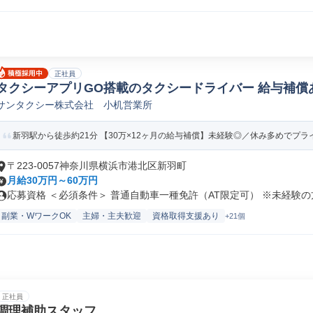
正社員
タクシーアプリGO搭載のタクシードライバー 給与補償
サンタクシー株式会社 小机営業所
新羽駅から徒歩約21分 【30万×12ヶ月の給与補償】未経験◎／休み多めでプライ
〒223-0057神奈川県横浜市港北区新羽町
月給30万円～60万円
応募資格 ＜必須条件＞ 普通自動車一種免許（AT限定可） ※未経験の方.
副業・WワークOK
主婦・主夫歓迎
資格取得支援あり
+21個
正社員
調理補助スタッフ