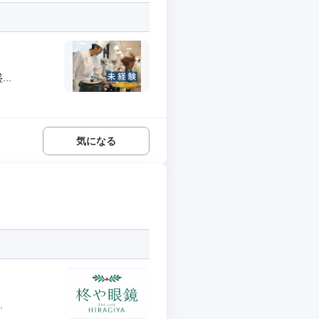
..
気になる
.