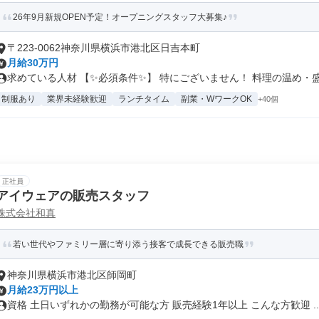
26年9月新規OPEN予定！オープニングスタッフ大募集♪
〒223-0062神奈川県横浜市港北区日吉本町
月給30万円
求めている人材 【✨必須条件✨】 特にございません！ 料理の温め・盛.
制服あり
業界未経験歓迎
ランチタイム
副業・WワークOK
+40個
正社員
アイウェアの販売スタッフ
株式会社和真
若い世代やファミリー層に寄り添う接客で成長できる販売職
神奈川県横浜市港北区師岡町
月給23万円以上
資格 土日いずれかの勤務が可能な方 販売経験1年以上 こんな方歓迎 ..