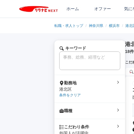
ホーム
オファー
気に
転職・求人トップ
/
神奈川県
/
横浜市
/
港北
港
キーワード
18
件
こだ
勤務地
港北区
条件をクリア
職種
こだわり条件
外国人が活躍中