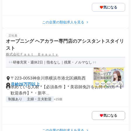
気になる
この企業の類似求人を見る
正社員
オープニング ヘアカラー専門店のアシスタントスタイリ
スト
株式会社Ｆａｓｔ Ｂｅａｕｔｙ
研修充実・週休2日｜指名なし｜残業・ノルマなし
〒223-0053神奈川県横浜市港北区綱島西
月給26万円以上
求めている人材 *【必須条件 】* 美容師免許をお持ちの方 *【
歓迎条件】* ・新卒...
制服あり
主婦・主夫歓迎
+15個
気になる
この企業の類似求人を見る