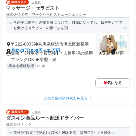
正社員
マッサージ・セラピスト
株式会社ボディワークセラピストエージェンシー
その手に癒やしの技を身につけて、何歳になっても、日本中どこで
も働けるセラピストの第一歩を踏...
〒222-0033神奈川県横浜市港北区新横浜
月給23万1000円～35万円
資格 *【対象者全員面接】* 人柄重視の採用！ ★未経験歓迎・
ブランクOK ★学歴・経...
業界未経験歓迎
+11個
気になる
この企業の類似求人を見る
正社員
ダスキン商品ルート配送ドライバー
株式会社ナック
免許(AT限定可)があればOK！経験不問・賞与年2・土日祝休