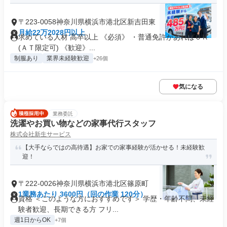
〒223-0058神奈川県横浜市港北区新吉田東
月給22万2028円以上
求めている人材 高卒以上 《必須》 ・普通免許があればＯＫ
(ＡＴ限定可) 《歓迎》...
制服あり
業界未経験歓迎
+26個
気になる
業務委託
洗濯やお買い物などの家事代行スタッフ
株式会社新生サービス
【大手ならではの高待遇】お家での家事経験が活かせる！未経験歓
迎！
〒222-0026神奈川県横浜市港北区篠原町
1業務あたり 3600円（回の作業 120分）
資格 ＜このような方におすすめです＞ 学歴・年齢不問、未経
験者歓迎、長期できる方 フリ...
週1日からOK
+7個