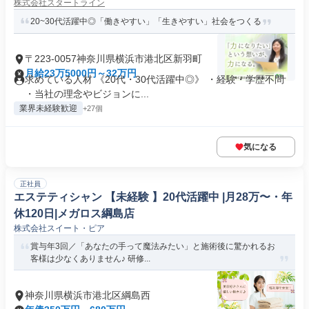
株式会社スタートライン
20~30代活躍中◎「働きやすい」「生きやすい」社会をつくる
〒223-0057神奈川県横浜市港北区新羽町
月給23万5000円～32万円
求めている人材 《20代・30代活躍中◎》 ・経験・学歴不問
・当社の理念やビジョンに...
業界未経験歓迎
+27個
気になる
正社員
エステティシャン 【未経験 】20代活躍中 |月28万〜・年
休120日|メガロス綱島店
株式会社スイート・ピア
賞与年3回／「あなたの手って魔法みたい」と施術後に驚かれるお
客様は少なくありません♪ 研修...
神奈川県横浜市港北区綱島西