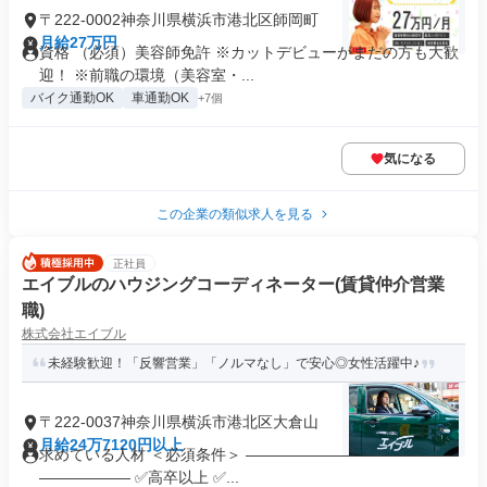
〒222-0002神奈川県横浜市港北区師岡町
月給27万円
資格 （必須）美容師免許 ※カットデビューがまだの方も大歓
迎！ ※前職の環境（美容室・...
バイク通勤OK
車通勤OK
+7個
気になる
この企業の類似求人を見る
正社員
エイブルのハウジングコーディネーター(賃貸仲介営業
職)
株式会社エイブル
未経験歓迎！「反響営業」「ノルマなし」で安心◎女性活躍中♪
〒222-0037神奈川県横浜市港北区大倉山
月給24万7120円以上
求めている人材 ＜必須条件＞ ――――――――――――――
―――――― ✅高卒以上 ✅...