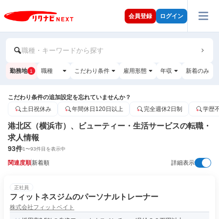
会員登録
ログイン
職種・キーワードから探す
勤務地
職種
こだわり条件
雇用形態
年収
新着のみ
1
こだわり条件の追加設定を忘れていませんか？
土日祝休み
年間休日120日以上
完全週休2日制
学歴
港北区（横浜市）、ビューティー・生活サービスの転職・
求人情報
93
件
1
〜
93
件目を表示中
関連度順
新着順
詳細表示
正社員
フィットネスジムのパーソナルトレーナー
株式会社フィットベイト