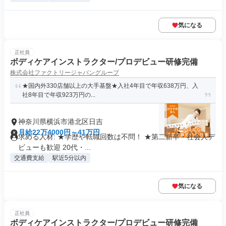
気になる
正社員
ボディケアインストラクター/プロデビュー研修完備
株式会社ファクトリージャパングループ
★国内外330店舗以上の大手基盤★入社4年目で年収638万円、入
社8年目で年収923万円の...
神奈川県横浜市港北区日吉
月給22万4000円～41万円
求める人材: ★学歴や転職回数は不問！ ★第二新卒・社会人デ
ビューも歓迎 20代・...
交通費支給
駅近5分以内
気になる
正社員
ボディケアインストラクター/プロデビュー研修完備