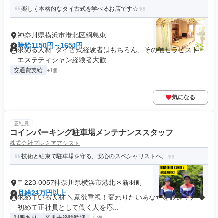
楽しく本格的なタイ古式を学べるお店です☆
神奈川県横浜市港北区綱島東
時給1150円～1650円
求める人材: タイ古式経験者はもちろん、その他セラピスト・
エステティシャン経験者大歓...
交通費支給
+1個
気になる
正社員
コインパーキング駐車場メンテナンススタッフ
株式会社プレミアアシスト
技術と結束で駐車場を守る、安心のスペシャリストへ。
〒223-0057神奈川県横浜市港北区新羽町
月給24万円以上
求めている人材 ＼意欲重視！変わりたいあなたを歓迎！／ ◆
初めて正社員として働く人を応...
制服あり
業界未経験歓迎
+17個