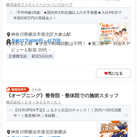
株式会社ファクトリージャパングループ
〈平均年齢28歳〉★国内外330店舗以上の大手基盤★入社4年目で
年収638万円の実績あり！
神奈川県横浜市港北区大倉山駅
月給22万4000円～41万円
求める人材: ★学歴や転職回数は不問！ ★第二新卒・社会人デ
ビューも歓迎 20代・...
交通費支給
駅近5分以内
気になる
正社員
《オープニング》整骨院・整体院での施術スタッフ
株式会社ＩＣＨＩＮＯＳＨＩＫＩ
【10月OPEN予定】ふるさと出店のチャンス！｜20代〜30代活躍
中！｜無資格OK｜未経験...
神奈川県横浜市港北区新横浜