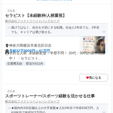
正社員
セラピスト【未経験枠/人柄重視】
株式会社ファクトリージャパングループ
逃げではなく、自分を大切にする転職。社会人1年目でも、2年目
でも、キャリアは選び直せる。
神奈川県横浜市港北区日吉
月給22万4000円～41万円
求める人材: 未経験歓迎！学歴不問！ 20代・30代の若手活躍
中！ ・セラピスト...
交通費支給
駅近5分以内
気になる
正社員
スポーツトレーナー/スポーツ経験を活かせる仕事
株式会社ファクトリージャパングループ
★国内外330店舗以上の大手基盤★入社4年目で年収638万円、入
社8年目で年収923万円の...