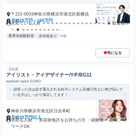
〒222-0033神奈川県横浜市港北区新横浜
月給25万円～100万円
求めている人材 ＝＝＝＝＝＝＝＝＝＝＝＝＝＝＝ ★ 歓迎条件
✨ ★ ＝＝＝＝＝＝＝＝＝...
業界未経験歓迎
歩合給あり
+6個
気になる
正社員
アイリスト・アイデザイナー/Y/F/BG11
eyelash salon EURO
頑張った分は必ず還元される給与システム完備◎売上に伸び悩んで
いる月はしっかり保証してます！...
神奈川県横浜市港北区日吉本町
月給25万円以上
求める人材: ・美容師免許をお持ちの方 ・経験者 ・副業、W
ワークOK