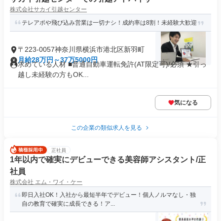
株式会社サカイ引越センター
テレアポや飛び込み営業は一切ナシ！成約率は8割！未経験大歓迎
〒223-0057神奈川県横浜市港北区新羽町
月給28万円～37万5000円
求めている人材 ■普通自動車運転免許(AT限定可)/必須 ★引っ
越し未経験の方もOK...
気になる
この企業の類似求人を見る
正社員
1年以内で確実にデビューできる美容師アシスタント/正
社員
株式会社 エム・ワイ・ケー
即日入社OK！入社から最短半年でデビュー！個人ノルマなし・独
自の教育で確実に成長できる！ア...