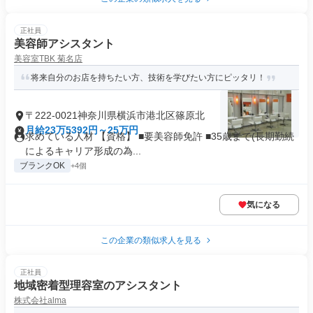
正社員
美容師アシスタント
美容室TBK 菊名店
将来自分のお店を持ちたい方、技術を学びたい方にピッタリ！
〒222-0021神奈川県横浜市港北区篠原北
月給23万5392円～25万円
求めている人材 【資格】 ■要美容師免許 ■35歳まで(長期勤続
によるキャリア形成の為...
ブランクOK
+4個
気になる
この企業の類似求人を見る
正社員
地域密着型理容室のアシスタント
株式会社alma