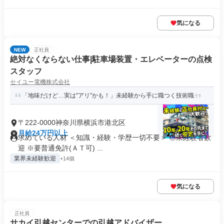
気になる
NEW
正社員
絶対なくならない仕事|駐車場装置・エレベーターの点検
スタッフ
セイユー電機株式会社
「地味だけど…実は"アリ"かも！」未経験から手に職つく技術職
〒222-0000神奈川県横浜市港北区
月給24万円以上
求めている人材 ＜知識・経験・学歴一切不要＞ ◎未経験者歓
迎 ※要普通免許(ＡＴ可) ...
業界未経験歓迎
+14個
気になる
正社員
サカイ引越センターでの引越アドバイザー