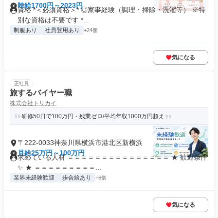
時給1700円～2023円
資格 *＜必須資格＞* ◎家事経験（調理・掃除・洗濯等） ※特
別な資格は不要です *...
制服あり
社員登用あり
+24個
気になる
正社員
旅するバイヤー職
株式会社トリカイ
研修50日で100万円・残業ゼロ/平均年収1000万円超え
〒222-0033神奈川県横浜市港北区新横浜
月給25万円～100万円
求めている人材 ＝＝＝＝＝＝＝＝＝＝＝＝＝＝＝ ★ 歓迎条件
✨ ★ ＝＝＝＝＝＝＝＝＝...
業界未経験歓迎
歩合給あり
+6個
気になる