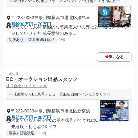
採用率2.5%の先進フィットネスベンチャー/月給３０万円以上
〒223-0052神奈川県横浜市港北区綱島東
月給30万円～70万円
求めている人材 積極的な事業拡大中の弊社と一緒にチャレン
ジしていける方 成長意欲のある...
制服あり
業界未経験歓迎
+25個
気になる
正社員
EC・オークション出品スタッフ
株式会社ＬｉｆｅＥｃｏ
未経験からEC業界デビュー◎服装自由✨インセンあり✨
〒222-0033神奈川県横浜市港北区新横浜
月給25万円～30万円
求めている人材 ✅PCの基本操作ができればOK ✅学歴不問 ✅
未経験・初心者OK ✅フ...
業界未経験歓迎
+18個