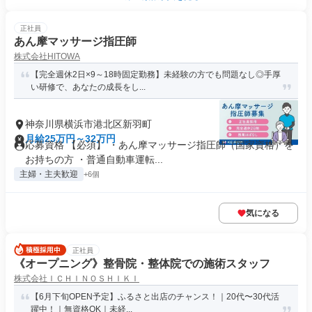
正社員
あん摩マッサージ指圧師
株式会社HITOWA
【完全週休2日×9～18時固定勤務】未経験の方でも問題なし◎手厚
い研修で、あなたの成長をし...
神奈川県横浜市港北区新羽町
月給25万円～32万円
応募資格 【必須】 ・あん摩マッサージ指圧師（国家資格）を
お持ちの方 ・普通自動車運転...
主婦・主夫歓迎
+6個
気になる
正社員
《オープニング》整骨院・整体院での施術スタッフ
株式会社ＩＣＨＩＮＯＳＨＩＫＩ
【6月下旬OPEN予定】ふるさと出店のチャンス！｜20代〜30代活
躍中！｜無資格OK｜未経...