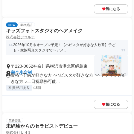
気になる
NEW
業務委託
キッズフォトスタジオのヘアメイク
株式会社デコルテ
2026年10月末オープン予定！【ハピスタが好きな人歓迎】子ど
も・家族写真スタジオでヘアメ...
〒223-0052神奈川県横浜市港北区綱島東
完全歩合制
資格 ○子供が好きな方 ○ハピスタが好きな方 ○ヘアメイクが好
きな方 ○土日祝勤務可能...
社員登用あり
+15個
気になる
業務委託
未経験からのセラピストデビュー
株式会社ＬＨＳ