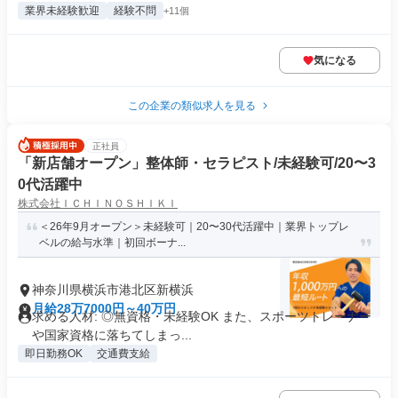
業界未経験歓迎
経験不問
+11個
気になる
この企業の類似求人を見る
正社員
「新店舗オープン」整体師・セラピスト/未経験可/20〜3
0代活躍中
株式会社ＩＣＨＩＮＯＳＨＩＫＩ
＜26年9月オープン＞未経験可｜20〜30代活躍中｜業界トップレ
ベルの給与水準｜初回ボーナ...
神奈川県横浜市港北区新横浜
月給28万7000円～40万円
求める人材: ◎無資格・未経験OK また、スポーツトレーナー
や国家資格に落ちてしまっ...
即日勤務OK
交通費支給