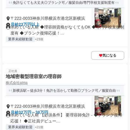
免許なくても大丈夫◎ブランク可／服髪自由/専門学校支援制度有
〒222-0033神奈川県横浜市港北区新横浜
月給23万円以上
求めている人材 ◆理容師資格がなくてもOK ◆専門学校支援制
度有 ◆ブランク復帰応援！...
業界未経験歓迎
+23個
気になる
正社員
地域密着型理容室の理容師
株式会社alma
新横浜駅～徒歩3分！免許を活かして勤務◎ブランク可／服髪自由
〒222-0033神奈川県横浜市港北区新横浜
月給32万円～38万円
求めている人材 【必須条件】 要理容師免許 - ◆ブランク復帰
応援！ ◆正社員デビュー...
業界未経験歓迎
+21個