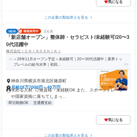
気になる
この企業の類似求人を見る
NEW
正社員
「新店舗オープン」整体師・セラピスト/未経験可/20〜3
0代活躍中
株式会社ＩＣＨＩＮＯＳＨＩＫＩ
＜26年11月オープン予定＞未経験可｜20〜30代活躍中｜業界トッ
プレベルの給与水準｜初回...
神奈川県横浜市港北区篠原町
月給28万7000円～40万円
求める人材: ◎無資格・未経験OK また、スポーツトレーナー
や国家資格に落ちてしまっ...
即日勤務OK
交通費支給
気になる
この企業の類似求人を見る