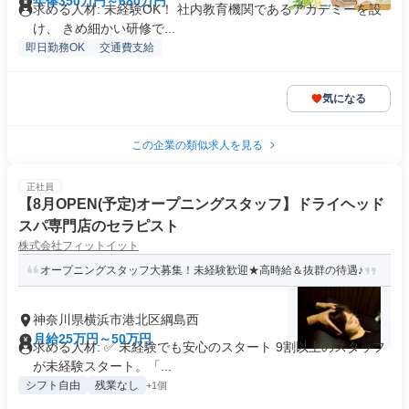
年俸350万円～680万円
求める人材: 未経験OK！ 社内教育機関であるアカデミーを設
け、 きめ細かい研修で...
即日勤務OK
交通費支給
気になる
この企業の類似求人を見る
正社員
【8月OPEN(予定)オープニングスタッフ】ドライヘッド
スパ専門店のセラピスト
株式会社フィットイット
オープニングスタッフ大募集！未経験歓迎★高時給＆抜群の待遇♪
神奈川県横浜市港北区綱島西
月給25万円～50万円
求める人材: ✅ 未経験でも安心のスタート 9割以上のスタッフ
が未経験スタート。「...
シフト自由
残業なし
+1個