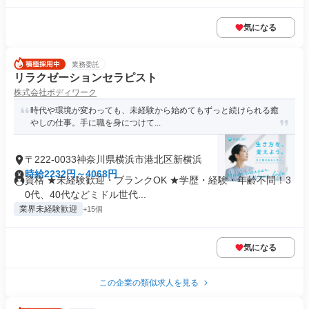
気になる
業務委託
リラクゼーションセラピスト
株式会社ボディワーク
時代や環境が変わっても、未経験から始めてもずっと続けられる癒
やしの仕事。手に職を身につけて...
〒222-0033神奈川県横浜市港北区新横浜
時給2232円～4068円
資格 ★未経験歓迎・ブランクOK ★学歴・経験・年齢不問！3
0代、40代などミドル世代...
業界未経験歓迎
+15個
気になる
この企業の類似求人を見る