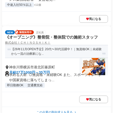
中途入社50％以上
+11個
気になる
NEW
正社員
《オープニング》整骨院・整体院での施術スタッフ
株式会社ＩＣＨＩＮＯＳＨＩＫＩ
【26年11月OPEN予定】20代〜30代活躍中！｜無資格OK｜未経験
から一流の治療家にな...
神奈川県横浜市港北区篠原町
月給27万1000円～35万円
求める人材: ◎無資格・未経験OK また、スポーツトレーナー
や国家資格に落ちてしまっ...
即日勤務OK
交通費支給
気になる
この企業の類似求人を見る