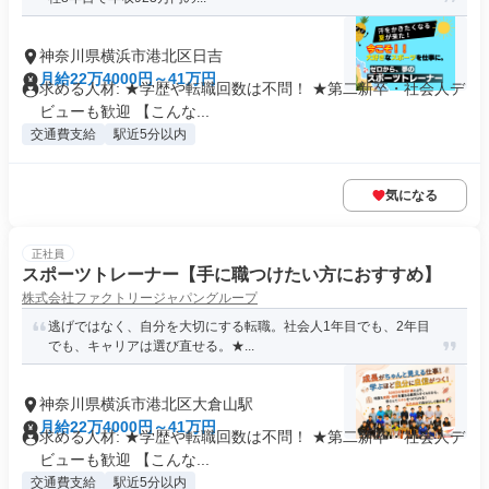
神奈川県横浜市港北区日吉
月給22万4000円～41万円
求める人材: ★学歴や転職回数は不問！ ★第二新卒・社会人デ
ビューも歓迎 【こんな...
交通費支給
駅近5分以内
気になる
正社員
スポーツトレーナー【手に職つけたい方におすすめ】
株式会社ファクトリージャパングループ
逃げではなく、自分を大切にする転職。社会人1年目でも、2年目
でも、キャリアは選び直せる。★...
神奈川県横浜市港北区大倉山駅
月給22万4000円～41万円
求める人材: ★学歴や転職回数は不問！ ★第二新卒・社会人デ
ビューも歓迎 【こんな...
交通費支給
駅近5分以内