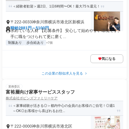
＜経験者歓迎＞週2日、1日6時間〜OK！最大75％還元！
〒222-0033神奈川県横浜市港北区新横浜
時給2881円～5100円
求めている人材 【応募条件】 安心して始めやすい環境です。
手に職をつけられて更に磨く...
制服あり
歩合給あり
+7個
気になる
この企業の類似求人を見る
業務委託
富裕層向け家事サービススタッフ
株式会社ポピンズファミリーケア
＜家事経験が活きる◎＞都内中心の会員のお客様のご自宅！◎週1
～OK◎お客様から喜ばれるお仕...
〒222-0000神奈川県横浜市港北区