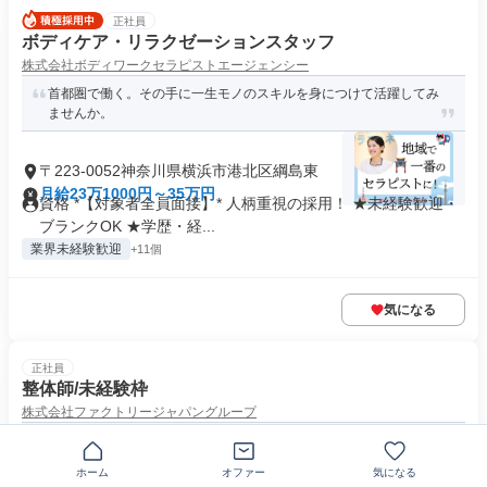
正社員
ボディケア・リラクゼーションスタッフ
株式会社ボディワークセラピストエージェンシー
首都圏で働く。その手に一生モノのスキルを身につけて活躍してみ
ませんか。
〒223-0052神奈川県横浜市港北区綱島東
月給23万1000円～35万円
資格 *【対象者全員面接】* 人柄重視の採用！ ★未経験歓迎・
ブランクOK ★学歴・経...
業界未経験歓迎
+11個
気になる
正社員
整体師/未経験枠
株式会社ファクトリージャパングループ
★国内外330店舗以上の大手基盤★入社4年目で年収638万円、入
社8年目で年収923万円の...
ホーム
オファー
気になる