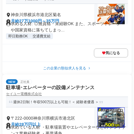
神奈川県横浜市港北区菊名
月給27万1000円～35万円
求める人材: ◎無資格・未経験OK また、スポーツトレーナー
や国家資格に落ちてしまっ...
即日勤務OK
交通費支給
気になる
この企業の類似求人を見る
NEW
正社員
駐車場･エレベーターの設備メンテナンス
セイユー電機株式会社
週休2日制！年収500万以上も可能！＜ 経験者優遇 ＞
〒222-0000神奈川県横浜市港北区
月給28万円以上
求めている人材 ・駐車場装置やエレベーターなどの メンテナ
ンス業務経験者 ・要普通免...