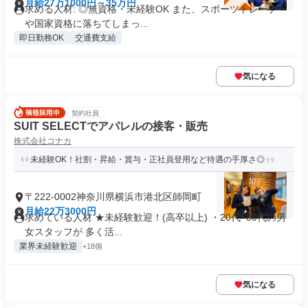
月給27万1000円～35万円
求める人材: ◎無資格・未経験OK また、スポーツトレーナー
や国家資格に落ちてしまっ...
即日勤務OK
交通費支給
気になる
契約社員
SUIT SELECTでアパレルの接客・販売
株式会社コナカ
未経験OK！社割・昇給・賞与・正社員登用など待遇の手厚さ◎
〒222-0002神奈川県横浜市港北区師岡町
月給22万3000円
求めている人材 ★未経験歓迎！(高卒以上) ・20代~30代の男
女スタッフが 多く活...
業界未経験歓迎
+18個
気になる