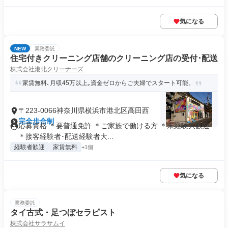
気になる
NEW
業務委託
住宅付きクリーニング店舗のクリーニング店の受付･配送
株式会社港北クリーナーズ
家賃無料､月収45万以上｡資金ゼロからご夫婦でスタート可能。
〒223-0066神奈川県横浜市港北区高田西
完全歩合制
応募資格 ＊要普通免許 ＊ご家族で働ける方 ＊未経験大歓迎
＊接客経験者･配送経験者大...
経験者歓迎
家賃無料
+1個
気になる
業務委託
タイ古式・足つぼセラピスト
株式会社サラサムイ