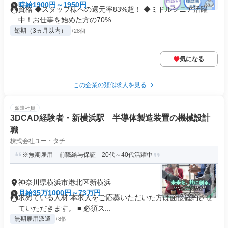
時給1900円～1950円
資格 ◆スタッフ様への還元率83%超！ ◆ミドルシニア活躍
中！お仕事を始めた方の70%...
短期（3ヵ月以内）
+28個
気になる
この企業の類似求人を見る
派遣社員
3DCAD経験者・新横浜駅 半導体製造装置の機械設計
職
株式会社ユー・タチ
※無期雇用 前職給与保証 20代～40代活躍中
神奈川県横浜市港北区新横浜
月給35万1000円～73万円
求めている人材 本求人をご応募いただいた方は面接確約させ
ていただきます。 ■ 必須ス...
無期雇用派遣
+8個