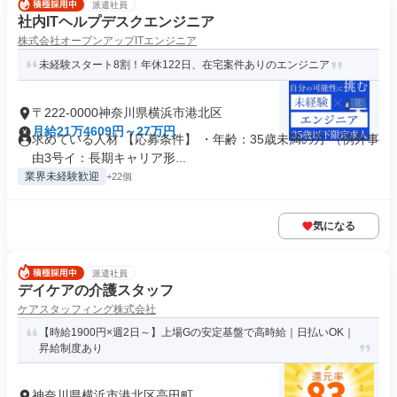
派遣社員
社内ITヘルプデスクエンジニア
株式会社オープンアップITエンジニア
未経験スタート8割！年休122日、在宅案件ありのエンジニア
〒222-0000神奈川県横浜市港北区
月給21万4609円～27万円
求めている人材 【応募条件】 ・年齢：35歳未満の方 （例外事
由3号イ：長期キャリア形...
業界未経験歓迎
+22個
気になる
派遣社員
デイケアの介護スタッフ
ケアスタッフィング株式会社
【時給1900円×週2日～】上場Gの安定基盤で高時給｜日払いOK｜
昇給制度あり
神奈川県横浜市港北区高田町