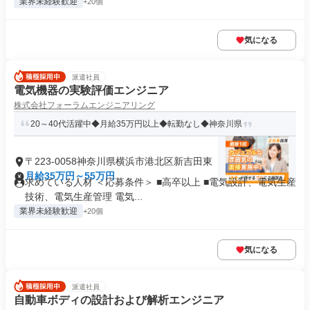
業界未経験歓迎
+20個
気になる
派遣社員
電気機器の実験評価エンジニア
株式会社フォーラムエンジニアリング
20～40代活躍中◆月給35万円以上◆転勤なし◆神奈川県
〒223-0058神奈川県横浜市港北区新吉田東
月給35万円～55万円
求めている人材 ＜応募条件＞ ■高卒以上 ■電気設計、電気生産
技術、電気生産管理 電気...
業界未経験歓迎
+20個
気になる
派遣社員
自動車ボディの設計および解析エンジニア