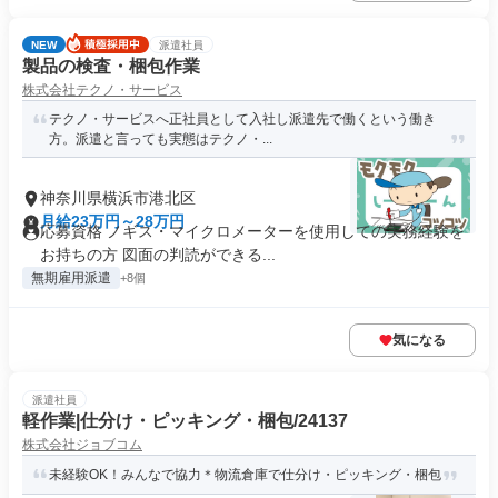
NEW
派遣社員
製品の検査・梱包作業
株式会社テクノ・サービス
テクノ・サービスへ正社員として入社し派遣先で働くという働き
方。派遣と言っても実態はテクノ・...
神奈川県横浜市港北区
月給23万円～28万円
応募資格 ノギス・マイクロメーターを使用しての実務経験を
お持ちの方 図面の判読ができる...
無期雇用派遣
+8個
気になる
派遣社員
軽作業|仕分け・ピッキング・梱包/24137
株式会社ジョブコム
未経験OK！みんなで協力＊物流倉庫で仕分け・ピッキング・梱包