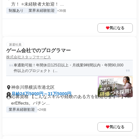
方！ ⭐未経験者大歓迎！ ...
制服あり
業界未経験歓迎
+36個
気になる
派遣社員
ゲーム会社でのプログラマー
株式会社スタッフサービス
車通勤可能！年間休日125日以上・月残業9時間以内・年間90,000
件以上のプロジェクト（...
神奈川県横浜市港北区
月給24万5000円～31万5000円
応募資格 【こんなスキルや経験のある方を歓迎します！】Aft
erEffects。パチン...
業界未経験歓迎
+24個
気になる