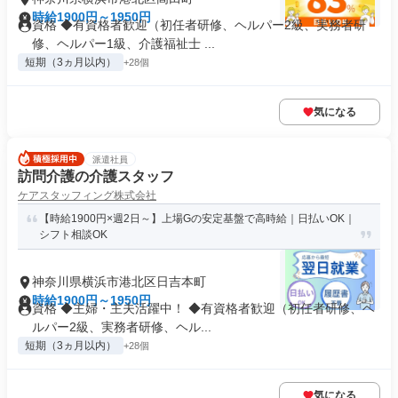
時給1900円～1950円
資格 ◆有資格者歓迎（初任者研修、ヘルパー2級、実務者研
修、ヘルパー1級、介護福祉士 ...
短期（3ヵ月以内）
+28個
気になる
派遣社員
訪問介護の介護スタッフ
ケアスタッフィング株式会社
【時給1900円×週2日～】上場Gの安定基盤で高時給｜日払いOK｜
シフト相談OK
神奈川県横浜市港北区日吉本町
時給1900円～1950円
資格 ◆主婦・主夫活躍中！ ◆有資格者歓迎（初任者研修、ヘ
ルパー2級、実務者研修、ヘル...
短期（3ヵ月以内）
+28個
気になる