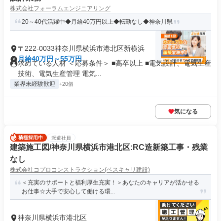
株式会社フォーラムエンジニアリング
20～40代活躍中◆月給40万円以上◆転勤なし◆神奈川県
〒222-0033神奈川県横浜市港北区新横浜
月給40万円～55万円
求めている人材 ＜応募条件＞ ■高卒以上 ■電気設計、電気生産
技術、電気生産管理 電気...
業界未経験歓迎
+20個
気になる
派遣社員
建築施工図/神奈川県横浜市港北区:RC造新築工事・残業
なし
株式会社コプロコンストラクション(ベスキャリ建設)
＜充実のサポートと福利厚生充実！＞あなたのキャリアが活かせる
お仕事☆大手で安心して働ける環...
神奈川県横浜市港北区