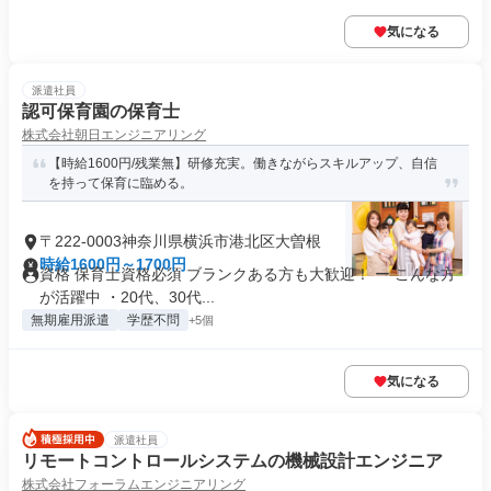
気になる
派遣社員
認可保育園の保育士
株式会社朝日エンジニアリング
【時給1600円/残業無】研修充実。働きながらスキルアップ、自信
を持って保育に臨める。
〒222-0003神奈川県横浜市港北区大曽根
時給1600円～1700円
資格 保育士資格必須 ブランクある方も大歓迎！ ー こんな方
が活躍中 ・20代、30代...
無期雇用派遣
学歴不問
+5個
気になる
派遣社員
リモートコントロールシステムの機械設計エンジニア
株式会社フォーラムエンジニアリング