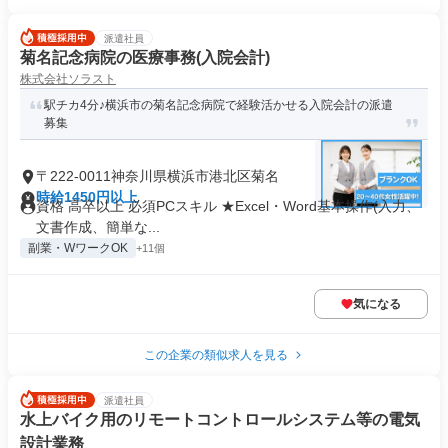
派遣社員
菊名記念病院の医療事務(入院会計)
株式会社ソラスト
駅チカ4分♪横浜市の菊名記念病院で経験活かせる入院会計の派遣
募集
〒222-0011神奈川県横浜市港北区菊名
時給1450円以上
資格 高卒以上 必須PCスキル ★Excel・Word基本操作(入力、
文書作成、簡単な...
副業・WワークOK
+11個
気になる
この企業の類似求人を見る
派遣社員
水上バイク用のリモートコントロールシステム等の電気
設計業務