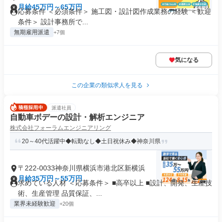
月給45万円～65万円
応募条件 ＜必須条件＞ 施工図・設計図作成業務の経験 ＜歓迎
条件＞ 設計事務所で...
無期雇用派遣
+7個
気になる
この企業の類似求人を見る
派遣社員
自動車ボデーの設計・解析エンジニア
株式会社フォーラムエンジニアリング
20～40代活躍中◆転勤なし◆土日祝休み◆神奈川県
〒222-0033神奈川県横浜市港北区新横浜
月給35万円～55万円
求めている人材 ＜応募条件＞ ■高卒以上 ■設計、開発、生産技
術、生産管理 品質保証、...
業界未経験歓迎
+20個