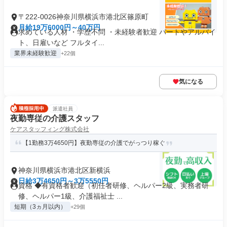
〒222-0026神奈川県横浜市港北区篠原町
月給19万6000円～40万円
求めている人材 ・学歴不問 ・未経験者歓迎 パートやアルバイ
ト、日雇いなど フルタイ...
業界未経験歓迎
+22個
気になる
派遣社員
夜勤専従の介護スタッフ
ケアスタッフィング株式会社
【1勤務3万4650円】夜勤専従の介護でがっつり稼ぐ
神奈川県横浜市港北区新横浜
日給3万4650円～3万5550円
資格 ◆有資格者歓迎（初任者研修、ヘルパー2級、実務者研
修、ヘルパー1級、介護福祉士 ...
短期（3ヵ月以内）
+29個