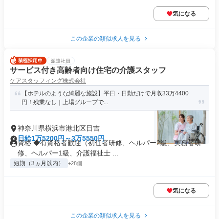
気になる
この企業の類似求人を見る
派遣社員
サービス付き高齢者向け住宅の介護スタッフ
ケアスタッフィング株式会社
【ホテルのような綺麗な施設】平日・日勤だけで月収33万4400
円！残業なし｜上場グループで...
神奈川県横浜市港北区日吉
日給1万5200円～3万5550円
資格 ◆有資格者歓迎（初任者研修、ヘルパー2級、実務者研
修、ヘルパー1級、介護福祉士 ...
短期（3ヵ月以内）
+28個
気になる
この企業の類似求人を見る