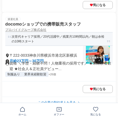
気になる
派遣社員
docomoショップでの携帯販売スタッフ
プロバイドグループ株式会社
次世代キャリア採用／20代活躍中／残業月10時間以内／朝は余裕
の10時スタート
〒222-0033神奈川県横浜市港北区新横浜
月給23万円～30万円
資格 ＼学歴・経験不問！人物重視の採用です／ ★未経験者歓
迎 ★社会人＆正社員デビュー...
制服あり
業界未経験歓迎
+26個
気になる
この企業の類似求人を見る
ホーム
派遣社員
オファー
気になる