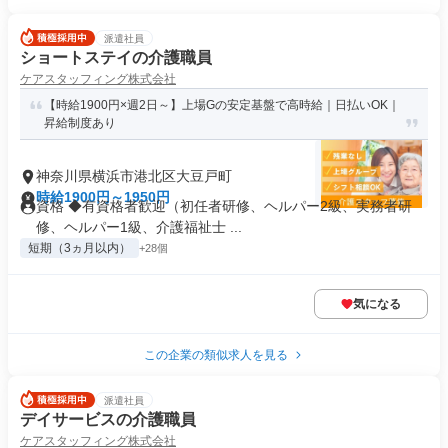
派遣社員
ショートステイの介護職員
ケアスタッフィング株式会社
【時給1900円×週2日～】上場Gの安定基盤で高時給｜日払いOK｜
昇給制度あり
神奈川県横浜市港北区大豆戸町
時給1900円～1950円
資格 ◆有資格者歓迎（初任者研修、ヘルパー2級、実務者研
修、ヘルパー1級、介護福祉士 ...
短期（3ヵ月以内）
+28個
気になる
この企業の類似求人を見る
派遣社員
デイサービスの介護職員
ケアスタッフィング株式会社