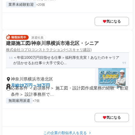
業界未経験歓迎
+20個
気になる
派遣社員
建築施工図/神奈川県横浜市港北区・シニア
株式会社コプロコンストラクション(ベスキャリ建設)
＜年収1000万円目指せる仕事＞福利厚生充実！あなたのキャリア
が活かせるお仕事☆大手で安心...
神奈川県横浜市港北区
月給28万円～38万円
応募条件 ＜必須条件＞ 施工図・設計図作成業務の経験 ＜歓迎
条件＞ 設計事務所で...
無期雇用派遣
+7個
気になる
この企業の類似求人を見る