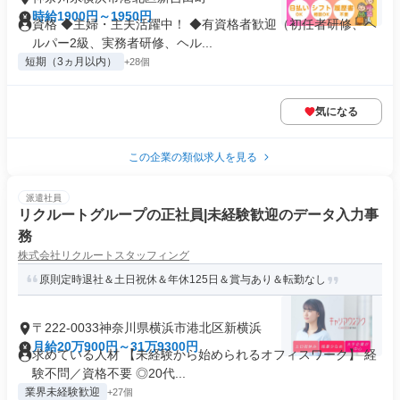
時給1900円～1950円
資格 ◆主婦・主夫活躍中！ ◆有資格者歓迎（初任者研修、ヘ
ルパー2級、実務者研修、ヘル...
短期（3ヵ月以内）
+28個
気になる
この企業の類似求人を見る
派遣社員
リクルートグループの正社員|未経験歓迎のデータ入力事
務
株式会社リクルートスタッフィング
原則定時退社＆土日祝休＆年休125日＆賞与あり＆転勤なし
〒222-0033神奈川県横浜市港北区新横浜
月給20万900円～31万9300円
求めている人材 【未経験から始められるオフィスワーク】 経
験不問／資格不要 ◎20代...
業界未経験歓迎
+27個