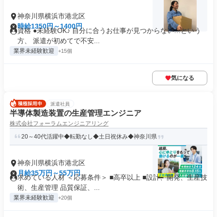
神奈川県横浜市港北区
時給1350円～1400円
資格 ●未経験OK♪ 自分に合うお仕事が見つからない…という
方、 派遣が初めてで不安...
業界未経験歓迎
+15個
気になる
派遣社員
半導体製造装置の生産管理エンジニア
株式会社フォーラムエンジニアリング
20～40代活躍中◆転勤なし◆土日祝休み◆神奈川県
神奈川県横浜市港北区
月給35万円～55万円
求めている人材 ＜応募条件＞ ■高卒以上 ■設計、開発、生産技
術、生産管理 品質保証、...
業界未経験歓迎
+20個