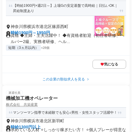
【時給1900円×週2日～】上場Gの安定基盤で高時給｜日払いOK｜
昇給制度あり
神奈川県横浜市港北区篠原西町
時給1900円～1950円
資格 ◆主婦・主夫活躍中！ ◆有資格者歓迎（初任者研修、ヘ
ルパー2級、実務者研修、ヘル...
短期（3ヵ月以内）
+28個
気になる
この企業の類似求人を見る
派遣社員
機械加工機オペレーター
株式会社 共栄産業
マンツーマン指導で未経験でも安心♪男性・女性スタッフ活躍中！
神奈川県横浜市港北区新羽町
時給1300円以上
求めている人材 ⭐しっかり稼ぎたい方！ ⭐個人プレーが得意な