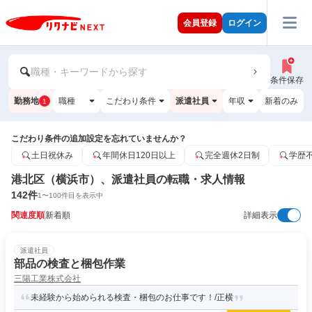
会員登録
ログイン
職種・キーワードから探す
条件保存
勤務地
職種
こだわり条件
派遣社員
年収
新着のみ
1
こだわり条件の追加設定を忘れていませんか？
土日祝休み
年間休日120日以上
完全週休2日制
学歴
港北区（横浜市）、派遣社員の転職・求人情報
142
件
1
〜
100
件目を表示中
関連度順
新着順
詳細表示
派遣社員
部品の検査と梱包作業
三陽工業株式会社
未経験から始められる検査・梱包のお仕事です！/正横