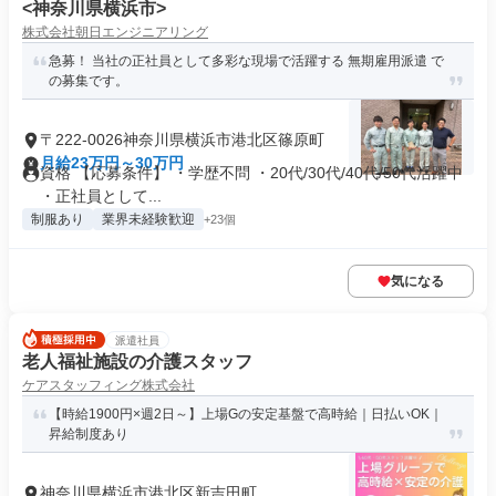
<神奈川県横浜市>
株式会社朝日エンジニアリング
急募！ 当社の正社員として多彩な現場で活躍する 無期雇用派遣 で
の募集です。
〒222-0026神奈川県横浜市港北区篠原町
月給23万円～30万円
資格 【応募条件】 ・学歴不問 ・20代/30代/40代/50代活躍中
・正社員として...
制服あり
業界未経験歓迎
+23個
気になる
派遣社員
老人福祉施設の介護スタッフ
ケアスタッフィング株式会社
【時給1900円×週2日～】上場Gの安定基盤で高時給｜日払いOK｜
昇給制度あり
神奈川県横浜市港北区新吉田町