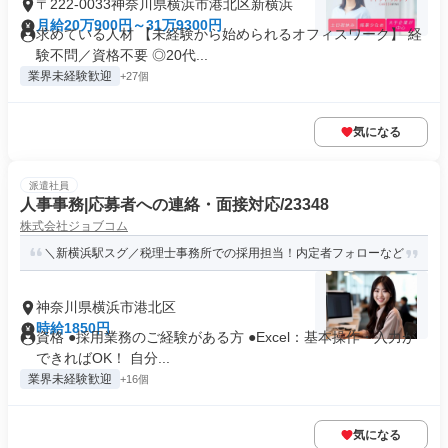
〒222-0033神奈川県横浜市港北区新横浜
月給20万900円～31万9300円
求めている人材 【未経験から始められるオフィスワーク】 経
験不問／資格不要 ◎20代...
業界未経験歓迎
+27個
気になる
派遣社員
人事事務|応募者への連絡・面接対応/23348
株式会社ジョブコム
＼新横浜駅スグ／税理士事務所での採用担当！内定者フォローなど
神奈川県横浜市港北区
時給1850円
資格 ●採用業務のご経験がある方 ●Excel：基本操作・入力が
できればOK！ 自分...
業界未経験歓迎
+16個
気になる