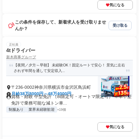
気になる
この条件を保存して、新着求人を受け取りませ
受け取る
んか？
正社員
4tドライバー
新木商事グループ
【夜間／夕方～早朝】 未経験OK！固定ルートで安心！ 景気に左右
されず年間を通して安定収入...
〒236-0002神奈川県横浜市金沢区鳥浜町
月給38万8000円～48万4000円
資格・経験 中型免許 （8t限定可・オートマ限定可） ※準中型
免許で乗務可能な減トン車...
制服あり
業界未経験歓迎
+19個
気になる