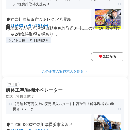
／2種免許取得支援あり
神奈川県横浜市金沢区金沢八景駅
月給33万円～70万円
求める人材: ◎普通自動車免許取得3年以上の方（AT限定可）
※2種免許取得支援あり...
シフト自由
即日勤務OK
気になる
この企業の類似求人を見る
正社員
解体工事/重機オペレーター
株式会社東輝建設
【月給40万円以上の安定収入スタート】高待遇！解体現場での重
機オペレーター
〒236-0000神奈川県横浜市金沢区