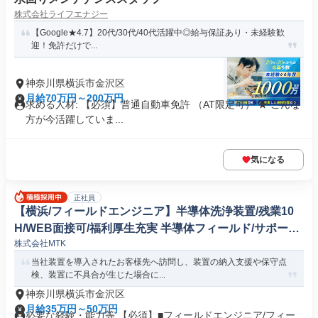
株式会社ライフエナジー
【Google★4.7】20代/30代/40代活躍中◎給与保証あり・未経験歓
迎！免許だけで...
神奈川県横浜市金沢区
月給70万円～200万円
求める人材: 【必須】普通自動車免許 （AT限定可） ★ こんな
方が今活躍していま...
気になる
正社員
【横浜/フィールドエンジニア】半導体洗浄装置/残業10
H/WEB面接可/福利厚生充実 半導体フィールド/サポート
株式会社MTK
エンジニア
当社装置を導入されたお客様先へ訪問し、装置の納入支援や保守点
検、装置に不具合が生じた場合に...
神奈川県横浜市金沢区
月給35万円～50万円
必要な経験・能力等 【必須】■フィールドエンジニア/フィー