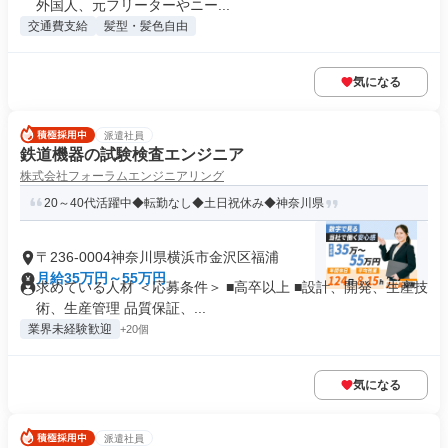
外国人、元フリーターやニー...
交通費支給
髪型・髪色自由
気になる
派遣社員
鉄道機器の試験検査エンジニア
株式会社フォーラムエンジニアリング
20～40代活躍中◆転勤なし◆土日祝休み◆神奈川県
〒236-0004神奈川県横浜市金沢区福浦
月給35万円～55万円
求めている人材 ＜応募条件＞ ■高卒以上 ■設計、開発、生産技
術、生産管理 品質保証、...
業界未経験歓迎
+20個
気になる
派遣社員