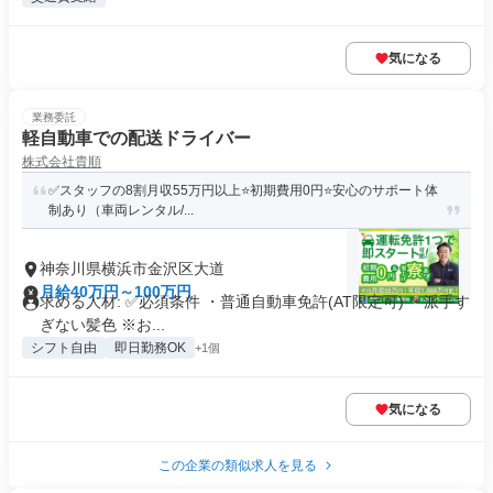
気になる
業務委託
軽自動車での配送ドライバー
株式会社貴順
✅スタッフの8割月収55万円以上⭐️初期費用0円⭐️安心のサポート体
制あり（車両レンタル/...
神奈川県横浜市金沢区大道
月給40万円～100万円
求める人材: ✅️必須条件 ・普通自動車免許(AT限定可) ・派手す
ぎない髪色 ※お...
シフト自由
即日勤務OK
+1個
気になる
この企業の類似求人を見る