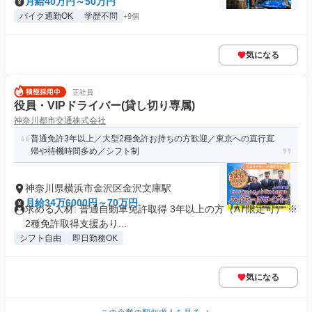
月給40万円～50万円
バイク通勤OK
学歴不問
+9個
気になる
正社員
役員・VIPドライバー(貸し切り専属)
神奈川都市交通株式会社
普通免許3年以上／大型2種免許お持ちの方歓迎／東京への直行直
帰や待機時間多め／シフト制
神奈川県横浜市金沢区金沢文庫駅
月給34万6000円～70万円
求める人材: 普通自動車免許取得 3年以上の方（AT限定可） ※
2種免許取得支援あり...
シフト自由
即日勤務OK
気になる