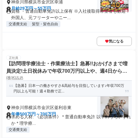
神奈川県横浜市金沢区幸浦
月給29万円～55万円
資格 ・普通自動車免許以上保有 ※入社後取得希望者も歓迎！
外国人、元フリーターやニー...
交通費支給
髪型・髪色自由
気になる
正社員
【訪問理学療法士・作業療法士】急募!!おかげさまで増
員決定!土日祝休みで年収700万円以上や、週4日からの
(株)KULIA
正社員も可能な訪問看護リハビリステーションです
【急募】日本一の働きやすさ&高給与を目指しています♪年収700万
円以上も可能！週４勤務で正...
神奈川県横浜市金沢区釜利谷東
年俸500万円～700万円
求める人材: 《必須条件》 * 普通自動車免許 以下のうちいずれ
か * 理学療...
交通費支給