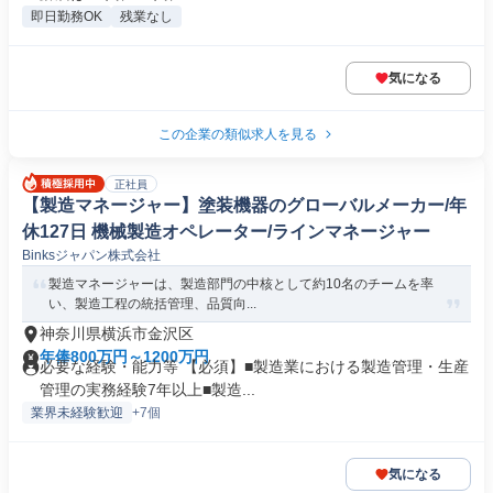
即日勤務OK
残業なし
気になる
この企業の類似求人を見る
正社員
【製造マネージャー】塗装機器のグローバルメーカー/年
休127日 機械製造オペレーター/ラインマネージャー
Binksジャパン株式会社
製造マネージャーは、製造部門の中核として約10名のチームを率
い、製造工程の統括管理、品質向...
神奈川県横浜市金沢区
年俸800万円～1200万円
必要な経験・能力等 【必須】■製造業における製造管理・生産
管理の実務経験7年以上■製造...
業界未経験歓迎
+7個
気になる