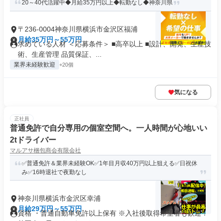
20～40代活躍中◆月給35万円以上◆転勤なし◆神奈川県
〒236-0004神奈川県横浜市金沢区福浦
月給35万円～55万円
求めている人材 ＜応募条件＞ ■高卒以上 ■設計、開発、生産技
術、生産管理 品質保証、...
業界未経験歓迎
+20個
気になる
正社員
普通免許で自分専用の個室空間へ。一人時間が心地いい
2tドライバー
マルアサ梱包商会有限会社
✅普通免許＆業界未経験OK✅1年目月収40万円以上狙える✅日祝休
み✅16時退社で夜勤なし
神奈川県横浜市金沢区幸浦
月給29万円～55万円
資格 ・普通自動車免許以上保有 ※入社後取得希望者も歓迎！