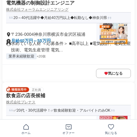
電気機器の制御設計エンジニア
株式会社フォーラムエンジニアリング
20～40代活躍中◆月給40万円以上◆転勤なし◆神奈川県
〒236-0004神奈川県横浜市金沢区福浦
月給40万円～55万円
求めている人材 ＜応募条件＞ ■高卒以上 ■電気設計、電気生産
技術、電気生産管理 電気...
業界未経験歓迎
+20個
気になる
正社員
飲食店の店長候補
株式会社プレナス
✅20代・30代活躍中！✅飲食経験歓迎・アルバイトのみOK
〒236-0031神奈川県横浜市金沢区六浦
月給38万1000円～46万4000円
ホーム
オファー
気になる
求めている人材 ＜応募条件＞ ✅普通自動車免許（AT限定可）