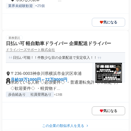
業界未経験歓迎
+25個
気になる
業務委託
日払い可 軽自動車ドライバー 企業配送ドライバー
ドライバーズサポート株式会社
日払い可能！！件数少な目の企業配送で安定収入！！
〒236-0003神奈川県横浜市金沢区幸浦
月給39万1000円～72万9000円
求めている人材 ◇必須要件◇ ・普通運転免許（AT限定可）
◇歓迎要件◇ ・軽貨物ド...
歩合給あり
社員登用あり
+13個
気になる
この企業の類似求人を見る