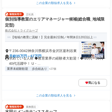
この企業の類似求人を見る
正社員
個別指導教室のエリアマネージャー候補(総合職_地域限
定型)
株式会社トライグループ
【地域の教育に貢献！】完全週休2日制／年間休日120日以上
〒236-0042神奈川県横浜市金沢区釜利谷東
月給35万円～67万円
求めている人材 ◆教育業界の経験者大歓迎！◆ 20代・30代・
40代活躍中！ U・...
業界未経験歓迎
歩合給あり
+27個
気になる
この企業の類似求人を見る
業務委託
水回りメンテナンススタッフ