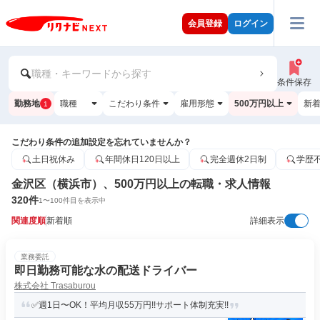
会員登録
ログイン
職種・キーワードから探す
条件保存
勤務地
職種
こだわり条件
雇用形態
500万円以上
新
1
こだわり条件の追加設定を忘れていませんか？
土日祝休み
年間休日120日以上
完全週休2日制
学歴
金沢区（横浜市）、500万円以上の転職・求人情報
320
件
1
〜
100
件目を表示中
関連度順
新着順
詳細表示
業務委託
即日勤務可能な水の配送ドライバー
株式会社 Trasaburou
✅週1日〜OK！平均月収55万円!!サポート体制充実!!