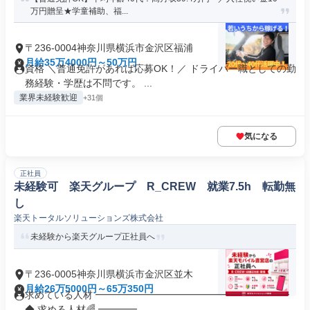
万円贈呈★学童補助、福...
〒236-0004神奈川県横浜市金沢区福浦
月給35万4000円～50万円
資格 ＼普通免許があれば応募OK！／ ドライバー職としての勤
務経験・学歴は不問です。 ...
業界未経験歓迎
+31個
気になる
正社員
未経験可 楽天グループ R_CREW 就業7.5h 転勤無
し
楽天トータルソリューションズ株式会社
未経験から楽天グループ正社員へ
〒236-0005神奈川県横浜市金沢区並木
月給26万5000円～65万350円
求めている人材 ━━━━━━━━━━━━━━━━━━━━
◆ 求める人材🌈 ━━━━...