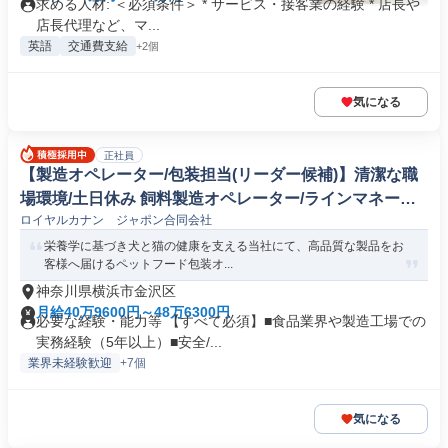
求める人材: ＜必須条件＞ * サービス・接客業の経験 * 店長や
店長代理など、マ...
英語
交通費支給
+2個
気になる
正社員
【製造オペレーター/包装担当(リーダー候補)】清潔な職
場環境/土日休み 飼料製造オペレーター/ラインマネージ
ロイヤルカナン ジャポン合同会社
ャー
栄養学に基づき犬と猫の健康を支える当社にて、高品質な製品をお
客様へ届けるペットフード包装オ...
神奈川県横浜市金沢区
月給40万9600円～48万6300円
必要な経験・能力等 【すべて必須】■食品業界や製造工場での
実務経験（5年以上）■安全/...
業界未経験歓迎
+7個
気になる