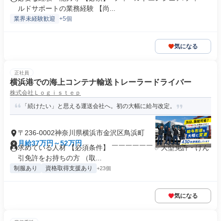
ルドサポートの業務経験 【尚...
業界未経験歓迎
+5個
気になる
正社員
横浜港での海上コンテナ輸送トレーラードライバー
株式会社Ｌｏｇｉｓｔｅｐ
「続けたい」と思える運送会社へ。初の大幅に給与改定。
〒236-0002神奈川県横浜市金沢区鳥浜町
月給37万円～52万円
求めている人材 【必須条件】 ￣￣￣￣￣￣ ✅大型免許・けん
引免許をお持ちの方 （取...
制服あり
資格取得支援あり
+23個
気になる