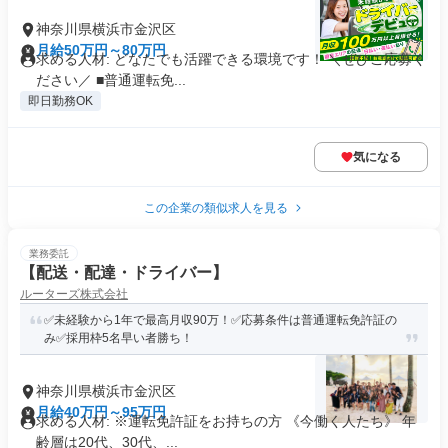
神奈川県横浜市金沢区
月給50万円～80万円
求める人材: どなたでも活躍できる環境です！ ＼ぜひご応募く
ださい／ ■普通運転免...
即日勤務OK
気になる
この企業の類似求人を見る
業務委託
【配送・配達・ドライバー】
ルーターズ株式会社
✅未経験から1年で最高月収90万！✅応募条件は普通運転免許証の
み✅採用枠5名早い者勝ち！
神奈川県横浜市金沢区
月給40万円～95万円
求める人材: ※運転免許証をお持ちの方 《今働く人たち》 年
齢層は20代、30代、...