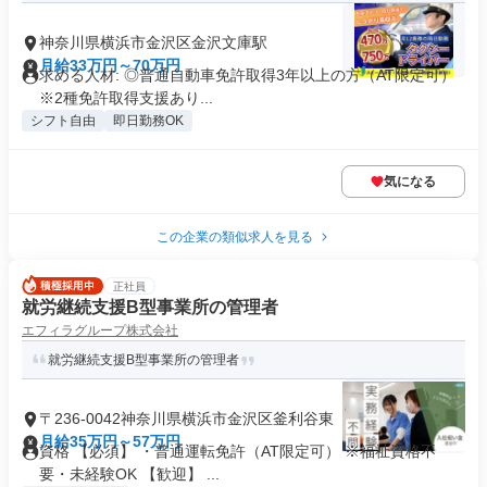
神奈川県横浜市金沢区金沢文庫駅
月給33万円～70万円
求める人材: ◎普通自動車免許取得3年以上の方（AT限定可）
※2種免許取得支援あり...
シフト自由
即日勤務OK
気になる
この企業の類似求人を見る
正社員
就労継続支援B型事業所の管理者
エフィラグループ株式会社
就労継続支援B型事業所の管理者
〒236-0042神奈川県横浜市金沢区釜利谷東
月給35万円～57万円
資格 【必須】 ・普通運転免許（AT限定可） ※福祉資格不
要・未経験OK 【歓迎】 ...