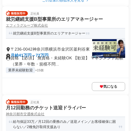
この企業の類似求人を見る
正社員
就労継続支援B型事業所のエリアマネージャー
エフィラグループ株式会社
就労継続支援B型事業所のエリアマネージャー
〒236-0042神奈川県横浜市金沢区釜利谷東
月給41万円～72万円
資格 【必須】 無資格・未経験OK 【歓迎】 マネジメント経験
（業界・年数・規模不問...
業界未経験歓迎
+15個
気になる
正社員
月12回勤務のチケット送迎ドライバー
神奈川都市交通株式会社
給与保証33万／月12回の乗務のみ／送迎メイン／お客様確保に困
らない／2種免許取得支援あり