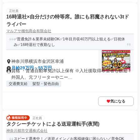
正社員
16時退社×自分だけの特等席。誰にも邪魔されない3tド
ライバー
マルアサ梱包商会有限会社
✅普通免許＆業界未経験OK✅1年目月収40万円以上狙える✅日祝休
み✅16時退社で夜勤なし
神奈川県横浜市金沢区幸浦
月給29万円～55万円
資格 ・普通自動車免許以上保有 ※入社後取得希望者も歓迎！
外国人、元フリーターやニー...
交通費支給
髪型・髪色自由
気になる
正社員
タクシーチケットによる送迎運転手(夜間)
神奈川都市交通株式会社
スピード選考中！／送迎メイン／お客様確保に困らない／普免OK