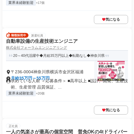
業界未経験歓迎
+17個
気になる
派遣社員
自動車設備の生産技術エンジニア
株式会社フォーラムエンジニアリング
20～40代活躍中◆月給35万円以上◆転勤なし◆神奈川県
〒236-0004神奈川県横浜市金沢区福浦
月給35万円～55万円
求めている人材 ＜応募条件＞ ■高卒以上 ■設計、開発、生産技
術、生産管理 品質保証、...
業界未経験歓迎
+20個
気になる
正社員
一人の気楽さが最高の個室空間 普免OKの4tドライバー