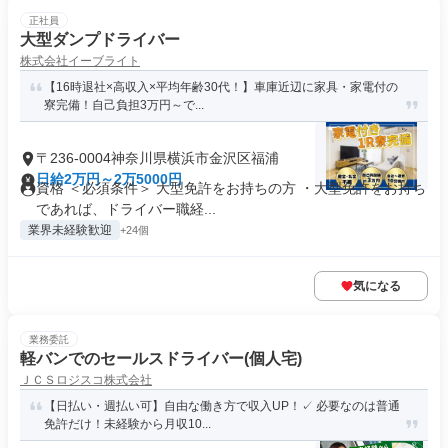
正社員
大型ダンプドライバー
株式会社イーブライト
【16時退社×高収入×平均年齢30代！】車庫近辺に家具・家電付の
寮完備！自己負担3万円～で...
〒236-0004神奈川県横浜市金沢区福浦
日給2万円～2万5000円
資格 ＜必須条件＞ 大型免許をお持ちの方 ・大型免許をお持ち
であれば、ドライバー職経...
業界未経験歓迎
+24個
気になる
業務委託
軽バンでのセールスドライバー(個人宅)
ＪＣＳロジスコ株式会社
【日払い・週払い可】自由な働き方で収入UP！✓ 必要なのは普通
免許だけ！未経験から月収10...