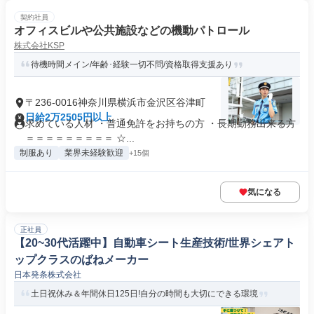
契約社員
オフィスビルや公共施設などの機動パトロール
株式会社KSP
待機時間メイン/年齢･経験一切不問/資格取得支援あり
〒236-0016神奈川県横浜市金沢区谷津町
日給2万2505円以上
求めている人材 ・普通免許をお持ちの方 ・長期勤務出来る方
＝＝＝＝＝＝＝＝＝ ☆...
制服あり
業界未経験歓迎
+15個
気になる
正社員
【20~30代活躍中】自動車シート生産技術/世界シェアト
ップクラスのばねメーカー
日本発条株式会社
土日祝休み＆年間休日125日!自分の時間も大切にできる環境