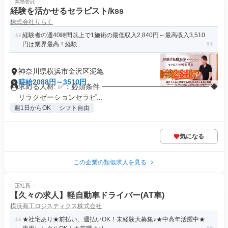
業務委託
経験を活かせるセラピスト/kss
株式会社りらく
経験者の週40時間以上で1施術の最低収入2,840円～最高収入3,510
円は業界最高！経験...
神奈川県横浜市金沢区泥亀
時給2088円～3510円
求める人材: ✅：必須条件 ━━━━━━━━━━━━━━━ ◆
リラクゼーションセラピ...
週1日からOK
シフト自由
気になる
この企業の類似求人を見る
正社員
【久々の求人】軽自動車ドライバー(AT車)
横浜商工ロジスティクス株式会社
★社宅あり★前払い、週払いOK！未経験大募集♪★中高年活躍中★