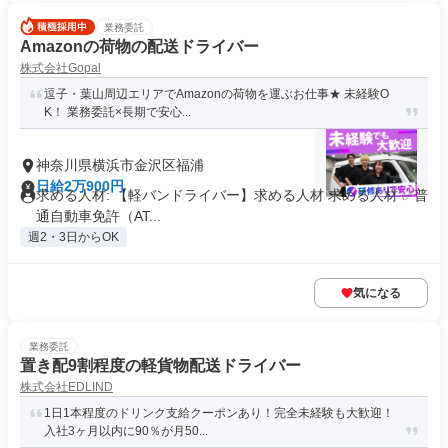
業務委託
Amazonの荷物の配送ドライバー
株式会社Gopal
逗子・葉山周辺エリアでAmazonの荷物を運ぶお仕事★ 未経験O
K！ 業務委託×長期で安心...
神奈川県横浜市金沢区福浦
日給2万900円
求める人材: 【軽バンドライバー】求める人材 求める人材 ✅️普
通自動車免許（AT...
週2・3日からOK
気になる
業務委託
置き配9割程度の軽貨物配送ドライバー
株式会社EDLIND
1日1本程度のドリンク支給クーポンあり！完全未経験も大歓迎！
入社3ヶ月以内に90％が月50...