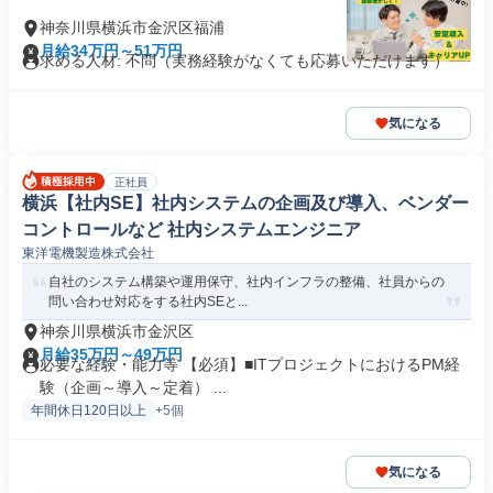
神奈川県横浜市金沢区福浦
月給34万円～51万円
求める人材: 不問（実務経験がなくても応募いただけます）
気になる
正社員
横浜【社内SE】社内システムの企画及び導入、ベンダー
コントロールなど 社内システムエンジニア
東洋電機製造株式会社
自社のシステム構築や運用保守、社内インフラの整備、社員からの
問い合わせ対応をする社内SEと...
神奈川県横浜市金沢区
月給35万円～49万円
必要な経験・能力等 【必須】■ITプロジェクトにおけるPM経
験（企画～導入～定着） ...
年間休日120日以上
+5個
気になる