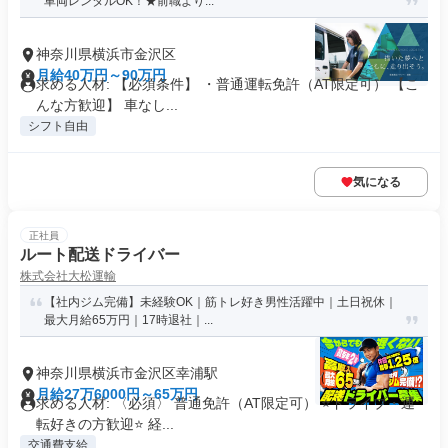
車両レンタルOK！★前職より...
神奈川県横浜市金沢区
月給40万円～90万円
求める人材: 【必須条件】 ・普通運転免許（AT限定可） 【こ
んな方歓迎】 車なし...
シフト自由
気になる
正社員
ルート配送ドライバー
株式会社大松運輸
【社内ジム完備】未経験OK｜筋トレ好き男性活躍中｜土日祝休｜
最大月給65万円｜17時退社｜...
神奈川県横浜市金沢区幸浦駅
月給27万6000円～65万円
求める人材: 〈必須〉 普通免許（AT限定可） ⭐ドライブ・運
転好きの方歓迎⭐ 経...
交通費支給