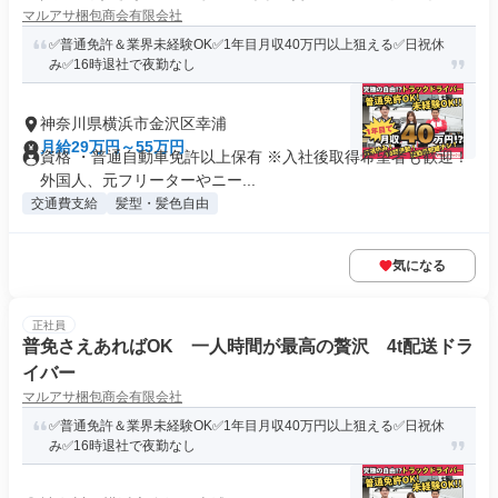
マルアサ梱包商会有限会社
✅普通免許＆業界未経験OK✅1年目月収40万円以上狙える✅日祝休
み✅16時退社で夜勤なし
神奈川県横浜市金沢区幸浦
月給29万円～55万円
資格 ・普通自動車免許以上保有 ※入社後取得希望者も歓迎！
外国人、元フリーターやニー...
交通費支給
髪型・髪色自由
気になる
正社員
普免さえあればOK 一人時間が最高の贅沢 4t配送ドラ
イバー
マルアサ梱包商会有限会社
✅普通免許＆業界未経験OK✅1年目月収40万円以上狙える✅日祝休
み✅16時退社で夜勤なし