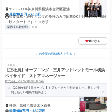
〒236-0004神奈川県横浜市金沢区福浦
月給36万円～70万円
必要資格・経験 クルマの免許のみで応募OK！80％以上が未経
験スタートです！ ＜必須...
業界未経験歓迎
+11個
気になる
この企業の類似求人を見る
正社員
【正社員】オープニング 三井アウトレットモール横浜
ベイサイド ストアマネージャー
株式会社 Pie Systems Japan
【2026年8月3日オープン】お店をイチから創る楽しさ。新しい仲
間と新しい場所で始めよう
神奈川県横浜市金沢区白帆
年俸450万円～580万円