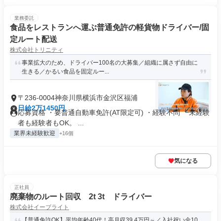
業務委託
食品をレストランへ運ぶ普通免許の軽貨物ドライバー/固
定ルート配送
株式会社トリニティ
事業拡大のため、ドライバー100名の大募集／組織に属さず自由に
生きる／かるい食品を固定ルー...
〒236-0004神奈川県横浜市金沢区福浦
日給2万1450円
応募資格 ・要普通自動車免許(AT限定可) ・経験不問 ┗未経験
者も経験者もOK。 ...
業界未経験歓迎
+16個
気になる
正社員
廃棄物のルート回収 2t 3t ドライバー
株式会社イーブライト
【普通免許OK】平均年齢40代！高月収39.4万円～／入社祝い金10