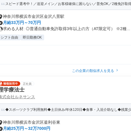
スピード選考中！／送迎メイン／お客様確保に困らない／普免OK／2種免許取
神奈川県横浜市金沢区金沢八景駅
月給33万円～70万円
求める人材: ◎普通自動車免許取得3年以上の方（AT限定可） ※2種...
シフト自由
即日勤務OK
この企業の類似求人を見る
正社員
理学療法士
株式会社ルネサンス
◆スポ―ツクラブ利用無料◆土日休み/年休120日◆食事・入浴介助なし◆残業
神奈川県横浜市金沢区釜利谷東
月給25万円～32万7000円