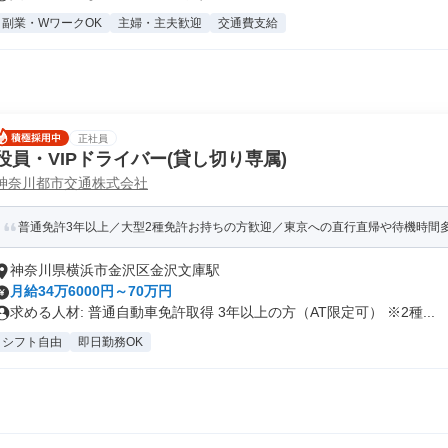
副業・WワークOK
主婦・主夫歓迎
交通費支給
正社員
役員・VIPドライバー(貸し切り専属)
神奈川都市交通株式会社
普通免許3年以上／大型2種免許お持ちの方歓迎／東京への直行直帰や待機時間
神奈川県横浜市金沢区金沢文庫駅
月給34万6000円～70万円
求める人材: 普通自動車免許取得 3年以上の方（AT限定可） ※2種...
シフト自由
即日勤務OK