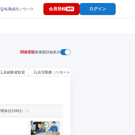
会員登録
ログイン
転職成功ノウハウ
無料
関連度順
新着順
詳細表示
未経験者歓迎
在宅勤務（リモートワーク）OK
家賃補助・住宅手当
間休日158日）