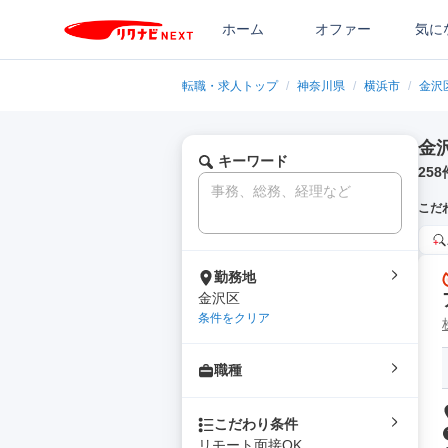
ホーム
オファー
気に
転職・求人トップ
/
神奈川県
/
横浜市
/
金沢
金
キーワード
258
こだ
勤務地
金沢区
条件をクリア
職種
こだわり条件
リモート面接OK