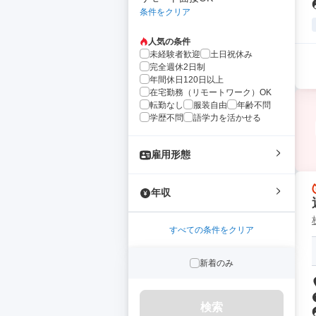
条件をクリア
人気の条件
未経験者歓迎
土日祝休み
完全週休2日制
年間休日120日以上
在宅勤務（リモートワーク）OK
転勤なし
服装自由
年齢不問
学歴不問
語学力を活かせる
雇用形態
年収
すべての条件をクリア
新着のみ
検索