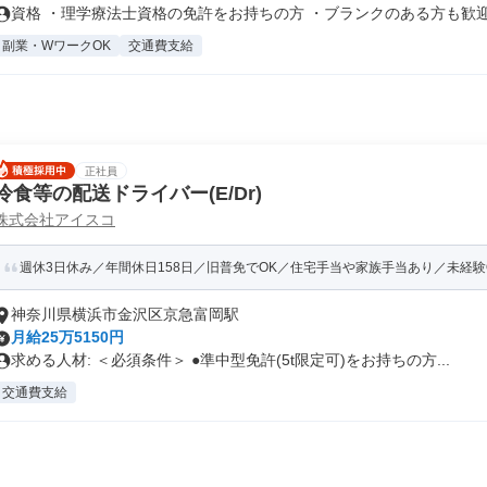
資格 ・理学療法士資格の免許をお持ちの方 ・ブランクのある方も歓
副業・WワークOK
交通費支給
正社員
冷食等の配送ドライバー(E/Dr)
株式会社アイスコ
週休3日休み／年間休日158日／旧普免でOK／住宅手当や家族手当あり／未経験
神奈川県横浜市金沢区京急富岡駅
月給25万5150円
求める人材: ＜必須条件＞ ●準中型免許(5t限定可)をお持ちの方...
交通費支給