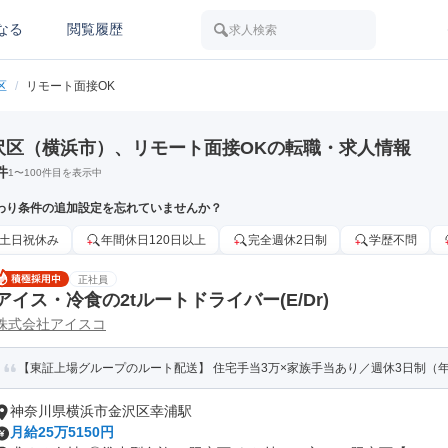
なる
閲覧履歴
求人検索
区
/
リモート面接OK
沢区（横浜市）、リモート面接OKの転職・求人情報
件
1
〜
100
件目を表示中
わり条件の追加設定を忘れていませんか？
土日祝休み
年間休日120日以上
完全週休2日制
学歴不問
正社員
アイス・冷食の2tルートドライバー(E/Dr)
株式会社アイスコ
【東証上場グループのルート配送】 住宅手当3万×家族手当あり／週休3日制（年
神奈川県横浜市金沢区幸浦駅
月給25万5150円