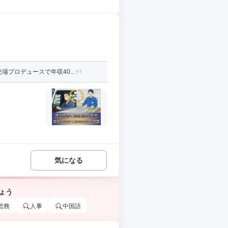
プロデュースで年収40...
気になる
ょう
総務
人事
中国語