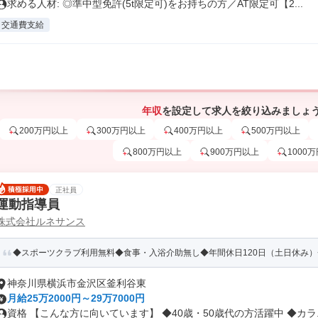
求める人材: ◎準中型免許(5t限定可)をお持ちの方／AT限定可【2...
交通費支給
年収
を設定して求人を絞り込みましょ
200万円以上
300万円以上
400万円以上
500万円以上
800万円以上
900万円以上
1000
正社員
運動指導員
株式会社ルネサンス
◆スポーツクラブ利用無料◆食事・入浴介助無し◆年間休日120日（土日休み
神奈川県横浜市金沢区釜利谷東
月給25万2000円～29万7000円
資格 【こんな方に向いています】 ◆40歳・50歳代の方活躍中 ◆カラ..