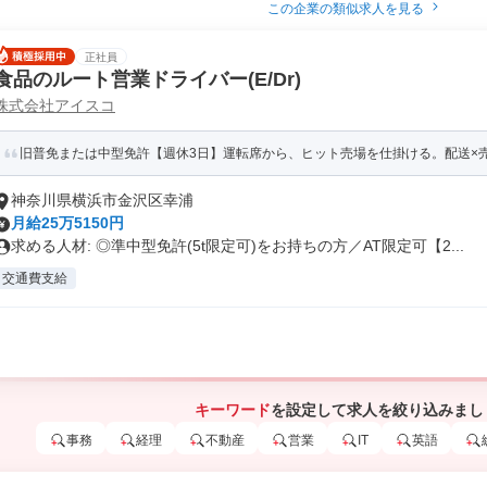
この企業の類似求人を見る
正社員
食品のルート営業ドライバー(E/Dr)
株式会社アイスコ
旧普免または中型免許【週休3日】運転席から、ヒット売場を仕掛ける。配送×売場
神奈川県横浜市金沢区幸浦
月給25万5150円
求める人材: ◎準中型免許(5t限定可)をお持ちの方／AT限定可【2...
交通費支給
キーワード
を設定して求人を絞り込みまし
事務
経理
不動産
営業
IT
英語