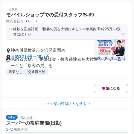
正社員
モバイルショップでの受付スタッフ/S-89
株式会社ＳＨＯＴＴ
経験を正当評価！/接客の質を大切にするスマホ案内/月給25万～/残
業ほぼナシ
神奈川県横浜市金沢区富岡東
月給32万円～40万円
求める人材: ＼ 携帯販売・接客経験者を大歓迎！ ／ チームワ
ークと「接客の質」を...
残業なし
交通費支給
気になる
この企業の類似求人を見る
NEW
契約社員
スーパーの常駐警備(日勤)
SPD株式会社