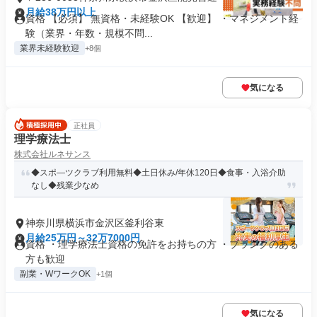
月給38万円以上
資格 【必須】 無資格・未経験OK 【歓迎】 ・マネジメント経
験（業界・年数・規模不問...
業界未経験歓迎
+8個
気になる
正社員
理学療法士
株式会社ルネサンス
◆スポ―ツクラブ利用無料◆土日休み/年休120日◆食事・入浴介助
なし◆残業少なめ
神奈川県横浜市金沢区釜利谷東
月給25万円～32万7000円
資格 ・理学療法士資格の免許をお持ちの方 ・ブランクのある
方も歓迎
副業・WワークOK
+1個
気になる