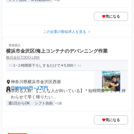
気になる
この企業の類似求人を見る
業務委託
横浜市金沢区/海上コンテナのデバンニング作業
株式会社TODO-LINK
1~２時間荷下ろしするだけで￥5,000！
神奈川県横浜市金沢区西柴
日給5000円～1万円
求める人材: 【こんな人が向いている】 * 短時間集中で早く終
わらせて早く帰りたい...
週1日からOK
シフト自由
+1個
気になる