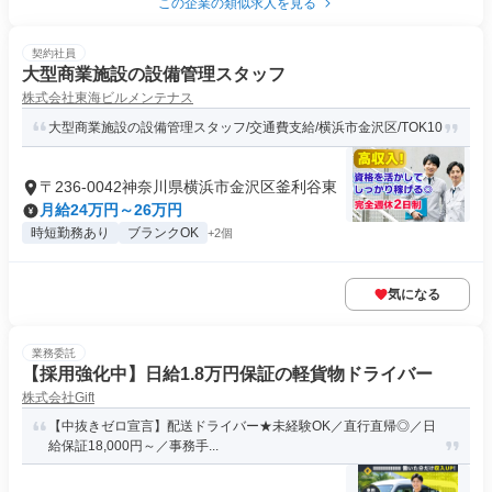
この企業の類似求人を見る
契約社員
大型商業施設の設備管理スタッフ
株式会社東海ビルメンテナス
大型商業施設の設備管理スタッフ/交通費支給/横浜市金沢区/TOK10
〒236-0042神奈川県横浜市金沢区釜利谷東
月給24万円～26万円
時短勤務あり
ブランクOK
+2個
気になる
業務委託
【採用強化中】日給1.8万円保証の軽貨物ドライバー
株式会社Gift
【中抜きゼロ宣言】配送ドライバー★未経験OK／直行直帰◎／日
給保証18,000円～／事務手...