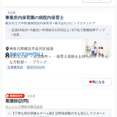
正社員
事業所内保育園の病院内保育士
横浜市立大学附属病院院内保育所 / 株式会社ポピンズエデュケア
定員29名(0〜5歳児) / 年間休日125日以上 / ICT化で業務効率アップ
/ 充実...
神奈川県横浜市金沢区福浦
月給23万7500円以上
求める人材: ＜必須条件＞ ・保育士資格をお持ちの方 ＜こん
な方歓迎＞ ・ブランク...
交通費支給
駅近5分以内
気になる
正社員
看護師(訪問)
セントケア神奈川株式会社
【丁寧な同行研修＆チーム制】訪問未経験の方も安心してスタート