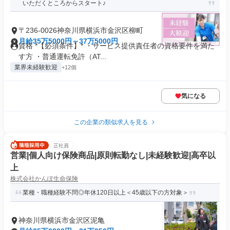
いただくところからスタート♪
〒236-0026神奈川県横浜市金沢区柳町
月給35万5000円～37万5000円
資格 *【必須条件】* ・サービス提供責任者の資格要件を満た
す方 ・普通運転免許（AT...
業界未経験歓迎
+12個
気になる
この企業の類似求人を見る
正社員
営業|個人向け保険商品|原則転勤なし|未経験歓迎|高卒以
上
株式会社かんぽ生命保険
業種・職種経験不問◎年休120日以上＜45歳以下の方対象＞
神奈川県横浜市金沢区泥亀