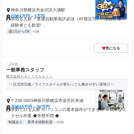
神奈川県横浜市金沢区六浦駅
日給2万円～3万円
求める人材: * 普通自動車免許必須（AT限定可） * 未経験者、
経験者とも歓迎! ...
週1日からOK
+1個
気になる
正社員
一般事務スタッフ
株式会社ｎｏｒｔｈｂｅｌｌ
託児所完備／ライフスタイルが変わっても働きやすい環境◎
〒236-0003神奈川県横浜市金沢区幸浦
月給25万円～30万円
求めている人材 ※パソコンの基本操作ができる方 ※簡単なエ
クセル作業 ◆学歴不問 ◆...
制服あり
業界未経験歓迎
+28個