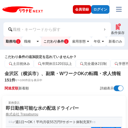
会員登録
ログイン
職種・キーワードから探す
条件保存
勤務地
職種
こだわり条件
雇用形態
年収
新着のみ
1
1
こだわり条件の追加設定を忘れていませんか？
土日祝休み
年間休日120日以上
完全週休2日制
学歴
金沢区（横浜市）、副業・WワークOKの転職・求人情報
151
件
1
〜
100
件目を表示中
関連度順
新着順
詳細表示
業務委託
即日勤務可能な水の配送ドライバー
株式会社 Trasaburou
✅週1日〜OK！平均月収55万円!!サポート体制充実!!