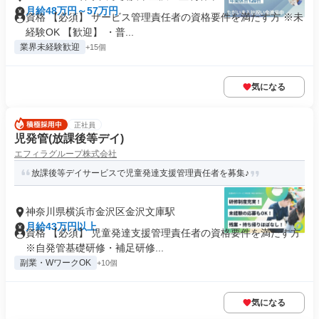
月給48万円～57万円
資格 【必須】 サービス管理責任者の資格要件を満たす方 ※未
経験OK 【歓迎】 ・普...
業界未経験歓迎
+15個
気になる
正社員
児発管(放課後等デイ)
エフィラグループ株式会社
放課後等デイサービスで児童発達支援管理責任者を募集♪
神奈川県横浜市金沢区金沢文庫駅
月給43万円以上
資格 【必須】 児童発達支援管理責任者の資格要件を満たす方
※自発管基礎研修・補足研修...
副業・WワークOK
+10個
気になる