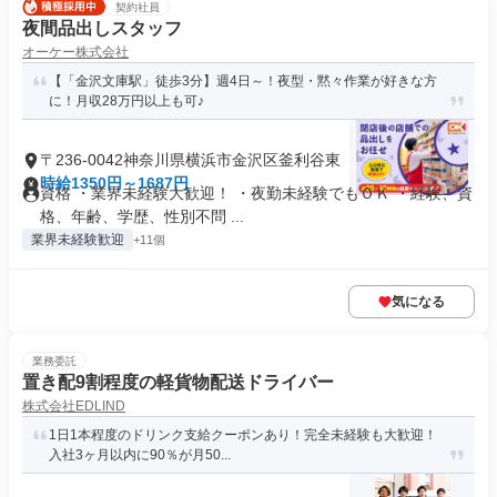
契約社員
夜間品出しスタッフ
オーケー株式会社
【「金沢文庫駅」徒歩3分】週4日～！夜型・黙々作業が好きな方
に！月収28万円以上も可♪
〒236-0042神奈川県横浜市金沢区釜利谷東
時給1350円～1687円
資格 ・業界未経験大歓迎！ ・夜勤未経験でもＯＫ ・経験、資
格、年齢、学歴、性別不問 ...
業界未経験歓迎
+11個
気になる
業務委託
置き配9割程度の軽貨物配送ドライバー
株式会社EDLIND
1日1本程度のドリンク支給クーポンあり！完全未経験も大歓迎！
入社3ヶ月以内に90％が月50...