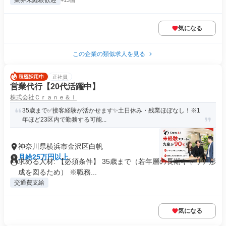
業界未経験歓迎
+13個
気になる
この企業の類似求人を見る
正社員
営業代行【20代活躍中】
株式会社Ｃｒａｎｅ＆Ｉ
35歳まで✅接客経験が活かせます✨土日休み・残業ほぼなし！※1
年ほど23区内で勤務する可能...
神奈川県横浜市金沢区白帆
月給25万円以上
求める人材: 【必須条件】 35歳まで（若年層の長期キャリア形
成を図るため） ※職務...
交通費支給
気になる