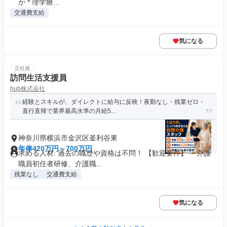
か * 理学療...
交通費支給
気になる
正社員
訪問生活支援員
hub株式会社
経験とスキルが、ダイレクトに給与に反映！夜勤なし・残業ゼロ・
直行直帰で業界最高水準の月給5...
神奈川県横浜市金沢区釜利谷東
年俸420万円～700万円
求める人材: 過去の職歴や資格は不問！ 【歓迎要件】 ・介護
職員初任者研修、介護職...
残業なし
交通費支給
気になる