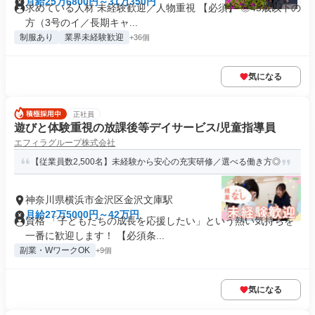
月給25万6800円～31万350円
求めている人材 未経験歓迎／人物重視 【必須】 ◎45歳以下の
方（3号のイ／長期キャ...
制服あり
業界未経験歓迎
+36個
気になる
正社員
遊びと体験重視の放課後等デイサービス/児童指導員
エフィラグループ株式会社
【従業員数2,500名】未経験から安心の充実研修／選べる働き方◎
神奈川県横浜市金沢区金沢文庫駅
月給27万5000円～42万円
資格 「子どもたちの成長を応援したい」という熱い気持ちを
一番に歓迎します！ 【必須条...
副業・WワークOK
+9個
気になる