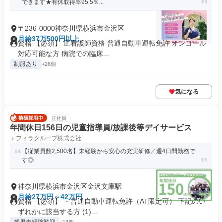
できます★有休取得率95.5％...
〒236-0000神奈川県横浜市金沢区
月給37万500円以上
資格 【必須】 正看護師資格 普通自動車運転免許 オンコール
対応可能な方 病院での臨床...
制服あり
+26個
気になる
正社員
年間休日156日の児童指導員/放課後等デイサービス
エフィラグループ株式会社
【従業員数2,500名】未経験から安心の充実研修／週4日間勤務で
す◎
神奈川県横浜市金沢区金沢文庫駅
月給27万円～42万円
資格 【必須】 ・普通自動車運転免許（AT限定可） 下記のい
ずれかに該当する方 (1)...