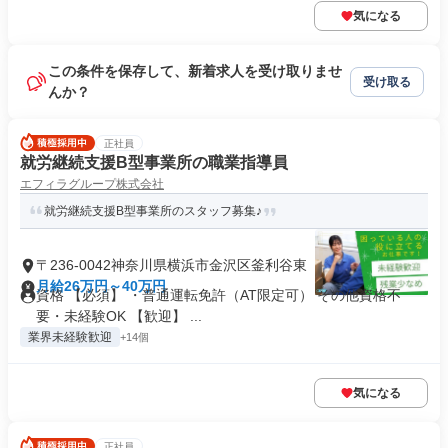
気になる
この条件を保存して、新着求人を受け取りませ
受け取る
んか？
正社員
就労継続支援B型事業所の職業指導員
エフィラグループ株式会社
就労継続支援B型事業所のスタッフ募集♪
〒236-0042神奈川県横浜市金沢区釜利谷東
月給26万円～40万円
資格 【必須】 ・普通運転免許（AT限定可） その他資格不
要・未経験OK 【歓迎】 ...
業界未経験歓迎
+14個
気になる
正社員