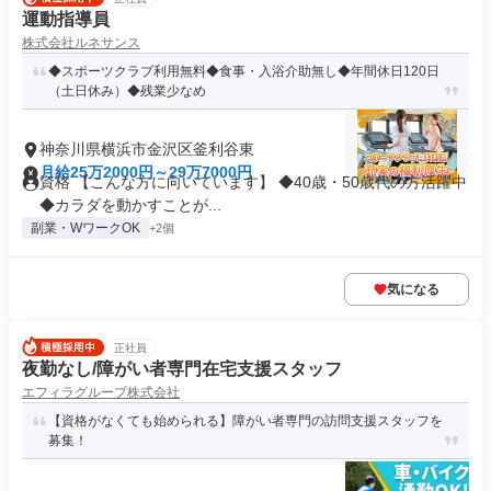
運動指導員
株式会社ルネサンス
◆スポーツクラブ利用無料◆食事・入浴介助無し◆年間休日120日
（土日休み）◆残業少なめ
神奈川県横浜市金沢区釜利谷東
月給25万2000円～29万7000円
資格 【こんな方に向いています】 ◆40歳・50歳代の方活躍中
◆カラダを動かすことが...
副業・WワークOK
+2個
気になる
正社員
夜勤なし/障がい者専門在宅支援スタッフ
エフィラグループ株式会社
【資格がなくても始められる】障がい者専門の訪問支援スタッフを
募集！