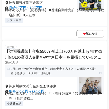
神奈川県横浜市金沢区
月給40万円～100万円
求める人材: 【応募資格】 ■普通自動車免許（AT限定可） 【歓
迎条件】 ■未経験...
シフト自由
気になる
正社員
【訪問看護師】年収550万円以上!700万円以上も可!神奈
川NO1の高収入&働きやすさ日本一を目指しているステ
(株)KULIA
ーションです
9月にはピカピカの新事務所に移転予定！高収入！未経験OK!経験
者は特別ボーナス有♪一般社員...
神奈川県横浜市金沢区釜利谷東
年俸550万円～720万円
求める人材: 《必須条件》 * 正看護師資格 * 普通自動車運転免
許 《歓迎資格...
交通費支給