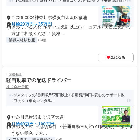
【福利厚生◎】家族・住宅・無事故や各種祝い金アリ★未経験歓迎
〒236-0004神奈川県横浜市金沢区福浦
月給29万円～35万円
求めている人材 ◈準中型免許以上(マニュアル) ★普通免許の
方はご相談ください 資格...
業界未経験歓迎
+24個
気になる
業務委託
軽自動車での配送ドライバー
株式会社貴順
✅スタッフの8割月収55万円以上⭐️初期費用0円⭐️安心のサポート体
制あり（車両レンタル/...
神奈川県横浜市金沢区大道
月給40万円～100万円
求める人材: ✅️必須条件 ・普通自動車免許(AT限定可) ・派手す
ぎない髪色 ※お...
シフト自由
即日勤務OK
+1個