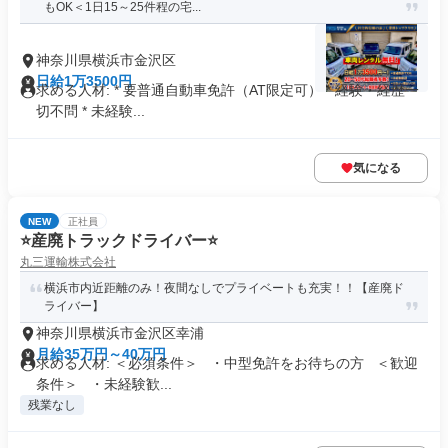
もOK＜1日15～25件程の宅...
神奈川県横浜市金沢区
日給1万3500円
求める人材: * 要普通自動車免許（AT限定可） * 経験・経歴一
切不問 * 未経験...
気になる
NEW
正社員
⭐産廃トラックドライバー⭐
丸三運輸株式会社
横浜市内近距離のみ！夜間なしでプライベートも充実！！【産廃ド
ライバー】
神奈川県横浜市金沢区幸浦
月給35万円～40万円
求める人材: ＜必須条件＞ ・中型免許をお待ちの方 ＜歓迎
条件＞ ・未経験歓...
残業なし