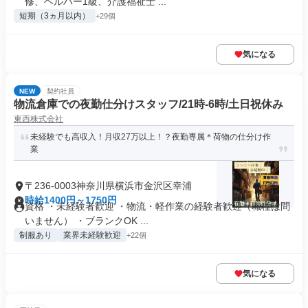
修、ヘルパー1級、介護福祉士 ...
短期（3ヵ月以内）
+29個
気になる
NEW
契約社員
物流倉庫での夜勤仕分けスタッフ/21時-6時/土日祝休み
東西株式会社
未経験でも高収入！月収27万以上！？夜勤専属＊荷物の仕分け作
業
〒236-0003神奈川県横浜市金沢区幸浦
時給1400円～1750円
資格 ・未経験者歓迎 ・物流・軽作業の経験者歓迎（職種は問
いません） ・ブランクOK ...
制服あり
業界未経験歓迎
+22個
気になる