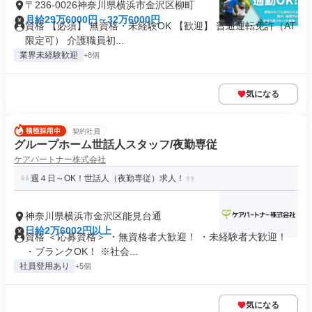
〒236-0026神奈川県横浜市金沢区柳町
月給29万6000円～32万6000円
資格 【必須】 無資格・未経験OK 【歓迎】 普通運転免許（AT
限定可） 介護職員初...
業界未経験歓迎
+8個
気になる
契約社員
グループホーム世話人スタッフ/夜勤専従
ケアパートナー株式会社
週４日～OK！世話人（夜勤専従）求人！
神奈川県横浜市金沢区能見台通
日給2万6002円以上
資格 ＜応募資格＞ ・無資格者大歓迎！ ・未経験者大歓迎！
・ブランクOK！ ※社会...
社員登用あり
+5個
気になる