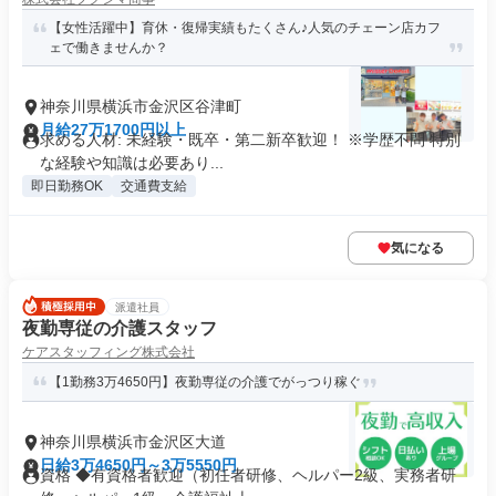
【女性活躍中】育休・復帰実績もたくさん♪人気のチェーン店カフ
ェで働きませんか？
神奈川県横浜市金沢区谷津町
月給27万1700円以上
求める人材: 未経験・既卒・第二新卒歓迎！ ※学歴不問 特別
な経験や知識は必要あり...
即日勤務OK
交通費支給
気になる
派遣社員
夜勤専従の介護スタッフ
ケアスタッフィング株式会社
【1勤務3万4650円】夜勤専従の介護でがっつり稼ぐ
神奈川県横浜市金沢区大道
日給3万4650円～3万5550円
資格 ◆有資格者歓迎（初任者研修、ヘルパー2級、実務者研