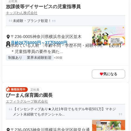
正社員
放課後等デイサービスの児童指導員
キッズわん株式会社
未経験・ブランク歓迎！
〒236-0005神奈川県横浜市金沢区並木
月給26万6000円～37万5000円
求めている人材 〈年齢不問・学歴不問・経験不問〉 【必須】
＊児童指導員の要件を満た...
制服あり
業界未経験歓迎
+36個
気になる
正社員
ぴーまん保育園の園長
エフィラグループ株式会社
【インセンティブあり★入社1年目でもモデル年収501万】マネジ
メント未経験でもポテンシャル...
〒236-0053神奈川県横浜市金沢区能見台通