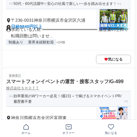
50代・60代活躍中✨安心の社風で新しい一歩を踏み出せます！
〒236-0031神奈川県横浜市金沢区六浦
日給9840円以上
求めている人材 ══════════════════ 履歴書の空白や
転職回数は問いませ...
制服あり
業界未経験歓迎
+24個
気になる
業務委託
スマートフォンイベントの運営・接客スタッフ/G-499
株式会社ＳＨＯＴＴ
効率重視のWワーカー必見！/週2日～で稼げるスマホイベントPR/
履歴書不要
神奈川県横浜市金沢区富岡東
日給2万7000円以上
求める人材: ＼ 学歴職歴不問！ 20代・30代が多数活躍中 ／ ◆
経験・未経験問...
ホーム
オファー
気になる