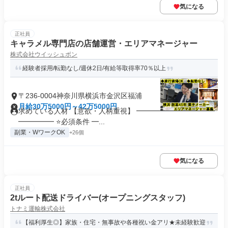
気になる
正社員
キャラメル専門店の店舗運営・エリアマネージャー
株式会社ウイッシュボン
経験者採用/転勤なし/週休2日/有給等取得率70％以上
〒236-0004神奈川県横浜市金沢区福浦
月給30万5000円～42万5000円
求めている人材 【意欲・人柄重視】 ━━━━━━━━━━━
━━━━━ ⭐必須条件 ━...
副業・WワークOK
+26個
気になる
正社員
2tルート配送ドライバー(オープニングスタッフ)
トナミ運輸株式会社
【福利厚生◎】家族・住宅・無事故や各種祝い金アリ★未経験歓迎