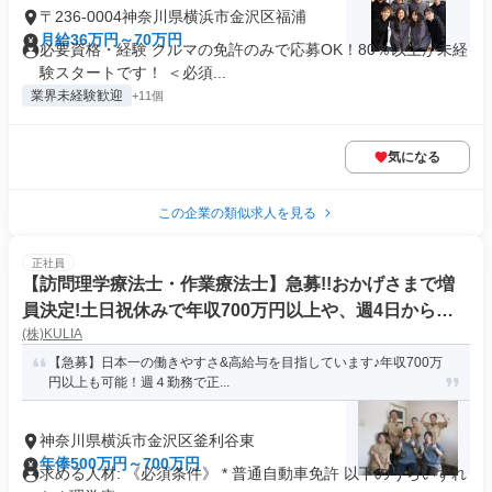
〒236-0004神奈川県横浜市金沢区福浦
月給36万円～70万円
必要資格・経験 クルマの免許のみで応募OK！80％以上が未経
験スタートです！ ＜必須...
業界未経験歓迎
+11個
気になる
この企業の類似求人を見る
正社員
【訪問理学療法士・作業療法士】急募!!おかげさまで増
員決定!土日祝休みで年収700万円以上や、週4日からの
(株)KULIA
正社員も可能な訪問看護リハビリステーションです
【急募】日本一の働きやすさ&高給与を目指しています♪年収700万
円以上も可能！週４勤務で正...
神奈川県横浜市金沢区釜利谷東
年俸500万円～700万円
求める人材: 《必須条件》 * 普通自動車免許 以下のうちいずれ