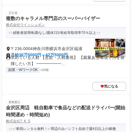
正社員
複数のキャラメル専門店のスーパーバイザー
株式会社ウイッシュボン
経験者採用/転勤なし/週休2日/有給等取得率70％以上
〒236-0004神奈川県横浜市金沢区福浦
月給36万5000円～42万5000円
求めている人材 【意欲・人柄重視】 【裁量ある環境で力を発
揮したい方】 ━━━━━━...
副業・WワークOK
+26個
気になる
業務委託
金沢区周辺 軽自動車で食品などの配送ドライバー(開始
時間遅め・時間短め)
株式会社T･K･S
✅車両レンタル無料！✅周辺のみ✅シフト自由で週4日以上の稼働