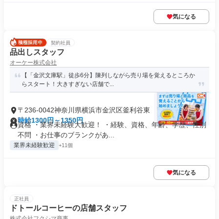
気になる
契約社員
品出しスタッフ
オーケー株式会社
【「金沢文庫駅」徒歩6分】陳列しながら売り場を覚えるところか
らスタート！大きすぎない店舗で...
〒236-0042神奈川県横浜市金沢区釜利谷東
時給1300円～1350円
資格 ・業界未経験大歓迎！ ・経験、資格、年齢、学歴、性別
不問 ・お仕事のブランクがあ...
業界未経験歓迎
+11個
気になる
正社員
ドトールコーヒーの店舗スタッフ
株式会社フクシマ商事