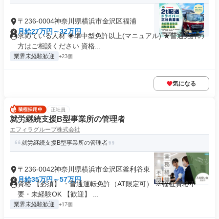
〒236-0004神奈川県横浜市金沢区福浦
月給27万円～32万円
求めている人材 ◈準中型免許以上(マニュアル) ★普通免許の
方はご相談ください 資格...
業界未経験歓迎
+23個
気になる
正社員
就労継続支援B型事業所の管理者
エフィラグループ株式会社
就労継続支援B型事業所の管理者
〒236-0042神奈川県横浜市金沢区釜利谷東
月給35万円～57万円
資格 【必須】 ・普通運転免許（AT限定可） ※福祉資格不
要・未経験OK 【歓迎】 ...
業界未経験歓迎
+17個