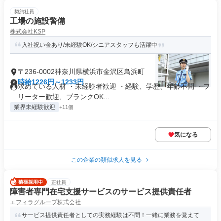
契約社員
工場の施設警備
株式会社KSP
入社祝い金あり/未経験OK/シニアスタッフも活躍中
〒236-0002神奈川県横浜市金沢区鳥浜町
時給1226円～1233円
求めている人材 ・未経験者歓迎 ・経験、学歴、年齢不問 ・フ
リーター歓迎、ブランクOK...
業界未経験歓迎
+11個
気になる
この企業の類似求人を見る
正社員
障害者専門在宅支援サービスのサービス提供責任者
エフィラグループ株式会社
サービス提供責任者としての実務経験は不問！一緒に業務を覚えて