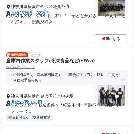
神奈川県横浜市金沢区能見台通
月給25万円～32万円
求める人材: 《求める人材》 * 「子どもが好き」「教えること
が好き」「授業が好き...
気になる
正社員
倉庫内作業スタッフ/冷凍食品など(E/Ww)
株式会社アイスコ
〇週休3日制（基本曜日固定） 〇勤務時間：7時～18時 〇賞与
や住宅手当等あり
神奈川県横浜市金沢区並木中央駅
月給25万5150円
求める人材: ＜歓迎条件＞ * 経験不問 * 年齢不問 * 資格不問 *
フリータ...
即日勤務OK
交通費支給