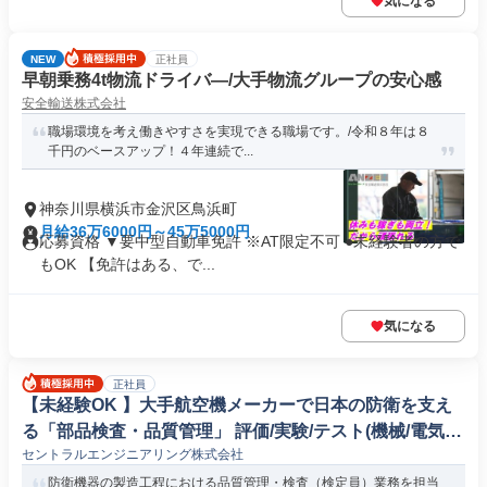
気になる
NEW
正社員
早朝乗務4t物流ドライバ―/大手物流グループの安心感
安全輸送株式会社
職場環境を考え働きやすさを実現できる職場です。/令和８年は８
千円のベースアップ！４年連続で...
神奈川県横浜市金沢区鳥浜町
月給36万6000円～45万5000円
応募資格 ▼要中型自動車免許 ※AT限定不可 ●未経験者の方で
もOK 【免許はある、で...
気になる
正社員
【未経験OK 】大手航空機メーカーで日本の防衛を支え
る「部品検査・品質管理」 評価/実験/テスト(機械/電気/
セントラルエンジニアリング株式会社
電子製品専門職)
防衛機器の製造工程における品質管理・検査（検定員）業務を担当