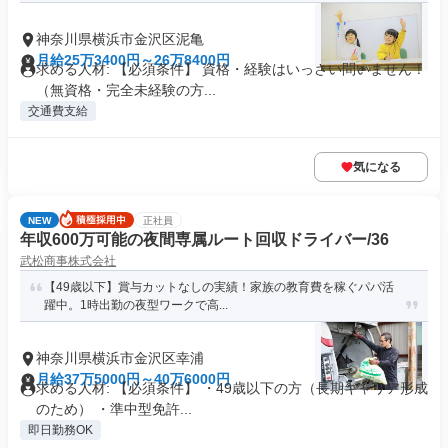
神奈川県横浜市金沢区泥亀
月給25万3400円～26万8400円
求める人材: 【必須条件】 資格・経験はいっさい問いません！
（無資格・完全未経験の方...
交通費支給
気になる
NEW
正社員
年収600万可能の夜間専属ルート回収ドライバー/36
武松商事株式会社
【49歳以下】賞与カットなしの実績！家族の教育費を稼ぐパパ活
躍中。1時出勤の夜型ワークで高...
神奈川県横浜市金沢区幸浦
月給37万5000円～40万6000円
求める人材: 【必須条件】 ・49歳以下の方（長期キャリア形成
のため） ・準中型免許...
即日勤務OK