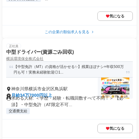
気になる
この企業の類似求人を見る
正社員
中型ドライバー(資源ごみ回収)
横浜環境保全株式会社
【中型免許（MT）の資格が活かせる✨】残業ほぼナシ×年収500万
円も可！実務未経験歓迎◎1...
神奈川県横浜市金沢区鳥浜駅
月給34万7000円以上
求める人材: ＜学歴・経験・転職回数すべて不問！＞ 【必
須】・中型免許（AT限定不可...
交通費支給
気になる