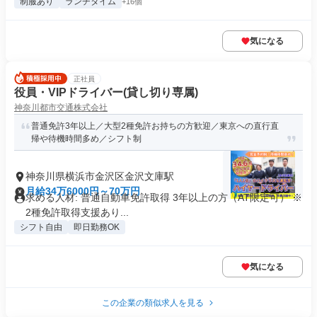
制服あり
ランチタイム
+16個
気になる
正社員
役員・VIPドライバー(貸し切り専属)
神奈川都市交通株式会社
普通免許3年以上／大型2種免許お持ちの方歓迎／東京への直行直
帰や待機時間多め／シフト制
神奈川県横浜市金沢区金沢文庫駅
月給34万6000円～70万円
求める人材: 普通自動車免許取得 3年以上の方（AT限定可） ※
2種免許取得支援あり...
シフト自由
即日勤務OK
気になる
この企業の類似求人を見る