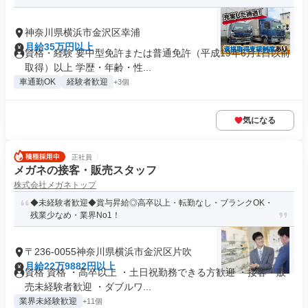
神奈川県横浜市金沢区幸浦
月給35万円以上
資格・経験 要中型免許または普通免許（平成19年6月1日以前
取得）以上 学歴・年齢・性...
車通勤OK
経験者歓迎
+3個
気になる
正社員
メガネの接客・販売スタッフ
株式会社メガネトップ
◆未経験者歓迎◆賞与昇給◎高卒以上・転勤なし・ブランクOK・
残業少なめ・業界No1！
〒236-0055神奈川県横浜市金沢区片吹
月給22万9882円以上
資格 資格 ・高卒以上 ・土日祝勤務できる方歓迎 ・接客・販
売未経験者歓迎 ・ダブルワ...
業界未経験歓迎
+11個