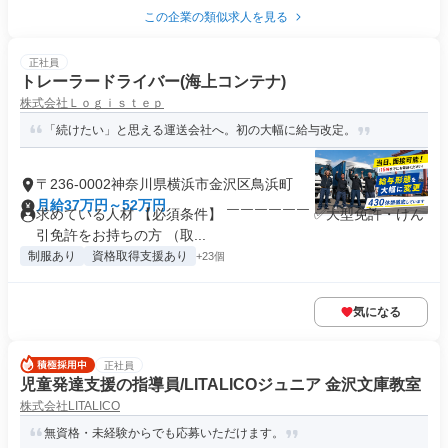
この企業の類似求人を見る
正社員
トレーラードライバー(海上コンテナ)
株式会社Ｌｏｇｉｓｔｅｐ
「続けたい」と思える運送会社へ。初の大幅に給与改定。
〒236-0002神奈川県横浜市金沢区鳥浜町
月給37万円～52万円
求めている人材 【必須条件】 ￣￣￣￣￣￣ ✅大型免許・けん
引免許をお持ちの方 （取...
制服あり
資格取得支援あり
+23個
気になる
正社員
児童発達支援の指導員/LITALICOジュニア 金沢文庫教室
株式会社LITALICO
無資格・未経験からでも応募いただけます。