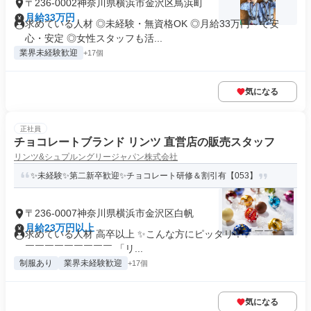
〒236-0002神奈川県横浜市金沢区鳥浜町
月給33万円
求めている人材 ◎未経験・無資格OK ◎月給33万円～で安
心・安定 ◎女性スタッフも活...
業界未経験歓迎
+17個
気になる
正社員
チョコレートブランド リンツ 直営店の販売スタッフ
リンツ&シュプルングリージャパン株式会社
✨未経験✨第二新卒歓迎✨チョコレート研修＆割引有【053】
〒236-0007神奈川県横浜市金沢区白帆
月給23万円以上
求めている人材 高卒以上 ✨こんな方にピッタリ！✨ ￣￣￣￣
￣￣￣￣￣￣￣￣￣ 「リ...
制服あり
業界未経験歓迎
+17個
気になる