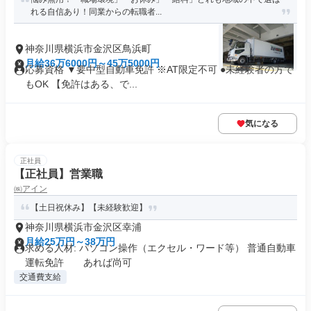
れる自信あり！同業からの転職者...
神奈川県横浜市金沢区鳥浜町
月給36万6000円～45万5000円
応募資格 ▼要中型自動車免許 ※AT限定不可 ●未経験者の方で
もOK 【免許はある、で...
気になる
正社員
【正社員】営業職
㈱アイン
【土日祝休み】【未経験歓迎】
神奈川県横浜市金沢区幸浦
月給25万円～38万円
求める人材: パソコン操作（エクセル・ワード等） 普通自動車
運転免許 あれば尚可
交通費支給