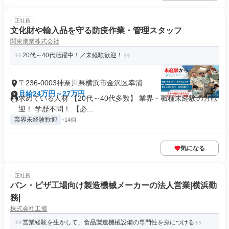
正社員
文化財や輸入品を守る防疫作業・管理スタッフ
関東港業株式会社
20代～40代活躍中！／未経験歓迎！
〒236-0003神奈川県横浜市金沢区幸浦
月給24万円～27万円
求めている人材 【20代～40代多数】 業界・職種未経験の方歓
迎！ 学歴不問！ 【必...
業界未経験歓迎
+14個
気になる
正社員
パン・ピザ工場向け製造機械メーカーの法人営業|横浜勤
務|
株式会社工揮
営業経験を生かして、食品製造機械設備の専門性を身につける