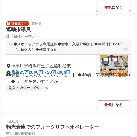
気になる
正社員
運動指導員
株式会社ルネサンス
◆スポーツクラブ利用無料◆食事・入浴介助無し◆年間休日120日
（土日休み）◆残業少なめ
神奈川県横浜市金沢区釜利谷東
月給25万2000円～29万7000円
資格 【こんな方に向いています】 ◆40歳・50歳代の方活躍中
◆カラダを動かすことが...
副業・WワークOK
+2個
気になる
正社員
物流倉庫でのフォークリフトオペレーター
吉川運輸株式会社