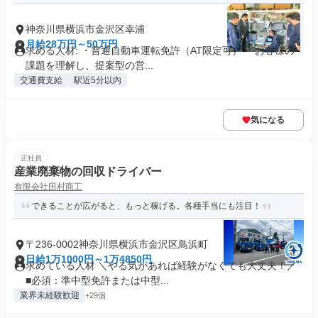
神奈川県横浜市金沢区幸浦
月給28万円～50万円
求める人材: ・普通自動車運転免許（AT限定可） ・お客様の
課題を理解し、提案型の営...
交通費支給
駅近5分以内
気になる
正社員
産業廃棄物の回収ドライバー
有限会社田村商工
できることが広がると、もっと稼げる。各種手当にも注目！
〒236-0002神奈川県横浜市金沢区鳥浜町
日給1万1000円～1万4850円
求めている人材 ＼やる気があれば経験がなくても大丈夫！／
■必須：準中型免許または中型...
業界未経験歓迎
+29個