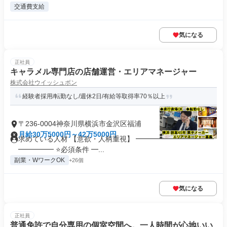
交通費支給
気になる
正社員
キャラメル専門店の店舗運営・エリアマネージャー
株式会社ウイッシュボン
経験者採用/転勤なし/週休2日/有給等取得率70％以上
〒236-0004神奈川県横浜市金沢区福浦
月給30万5000円～42万5000円
求めている人材 【意欲・人柄重視】 ━━━━━━━━━━━
━━━━━ ⭐必須条件 ━...
副業・WワークOK
+26個
気になる
正社員
普通免許で自分専用の個室空間へ。一人時間が心地いい