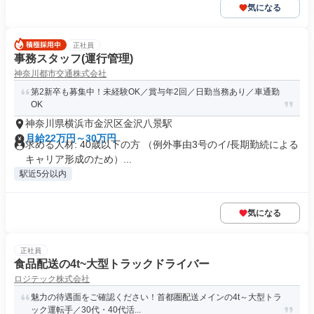
気になる
正社員
事務スタッフ(運行管理)
神奈川都市交通株式会社
第2新卒も募集中！未経験OK／賞与年2回／日勤当務あり／車通勤
OK
神奈川県横浜市金沢区金沢八景駅
月給22万円～30万円
求める人材: 40歳以下の方 （例外事由3号のイ/長期勤続による
キャリア形成のため）...
駅近5分以内
気になる
正社員
食品配送の4t~大型トラックドライバー
ロジテック株式会社
魅力の待遇面をご確認ください！首都圏配送メインの4t～大型トラ
ック運転手／30代・40代活...