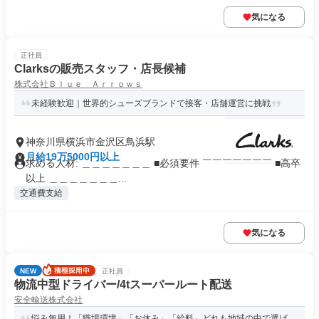
気になる
正社員
Clarksの販売スタッフ・店長候補
株式会社Ｂｌｕｅ Ａｒｒｏｗｓ
未経験歓迎｜世界的シューズブランドで接客・店舗運営に挑戦
神奈川県横浜市金沢区鳥浜駅
月給19万5000円以上
求める人材: ＿＿＿＿＿＿＿ ■必須要件 ￣￣￣￣￣￣￣ ■高卒
以上 ＿＿＿＿＿＿＿...
交通費支給
気になる
NEW
正社員
物流中型ドライバー/4tスーパールート配送
安全輸送株式会社
悩み無用！「職場環境」「お休み」「給料」どれも地域の中で選ば