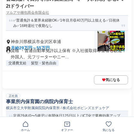
2tドライバー
マルアサ梱包商会有限会社
✅普通免許＆業界未経験OK✅1年目月収40万円以上狙える✅日祝休
み✅16時退社で夜勤なし
神奈川県横浜市金沢区幸浦
月給29万円～55万円
資格 ・普通自動車免許以上保有 ※入社後取得希望者も歓迎！
外国人、元フリーターやニー...
交通費支給
髪型・髪色自由
気になる
正社員
事業所内保育園の病院内保育士
横浜市立大学附属病院院内保育所 / 株式会社ポピンズエデュケア
定員29名(0〜5歳児) / 年間休日125日以上 / ICT化で業務効率アップ
/ 充実...
ホーム
オファー
気になる