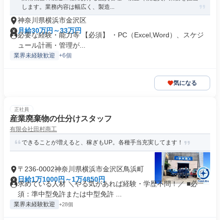
します。業務内容は幅広く、製造...
神奈川県横浜市金沢区
月給30万円～33万円
必要な経験・能力等 【必須】 ・PC（Excel,Word）、スケジ
ュール計画・管理が...
業界未経験歓迎
+6個
気になる
正社員
産業廃棄物の仕分けスタッフ
有限会社田村商工
できることが増えると、稼ぎもUP。各種手当充実してます！
〒236-0002神奈川県横浜市金沢区鳥浜町
日給1万1000円～1万4850円
求めている人材 ＼やる気があれば経験・学歴不問！／ ■必
須：準中型免許または中型免許 ...
業界未経験歓迎
+28個