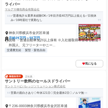
ライバー
マルアサ梱包商会有限会社
✅普通免許＆業界未経験OK✅1年目月収40万円以上狙える✅日祝休
み✅16時退社で夜勤なし
神奈川県横浜市金沢区幸浦
月給29万円～55万円
資格 ・普通自動車免許以上保有 ※入社後取得希望者も歓迎！
外国人、元フリーターやニー...
交通費支給
髪型・髪色自由
気になる
正社員
サントリー飲料のセールスドライバー
サントリービバレッジソリューション株式会社
営業の面白さあり◇年休121日◇完全週休2日◇ノルマ無
〒236-0003神奈川県横浜市金沢区幸浦