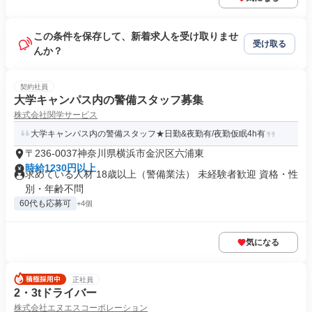
この条件を保存して、新着求人を受け取りませ
受け取る
んか？
契約社員
大学キャンパス内の警備スタッフ募集
株式会社関学サービス
大学キャンパス内の警備スタッフ★日勤&夜勤有/夜勤仮眠4h有
〒236-0037神奈川県横浜市金沢区六浦東
時給1230円以上
求めている人材 18歳以上（警備業法） 未経験者歓迎 資格・性
別・年齢不問
60代も応募可
+4個
気になる
正社員
2・3tドライバー
株式会社エヌエスコーポレーション