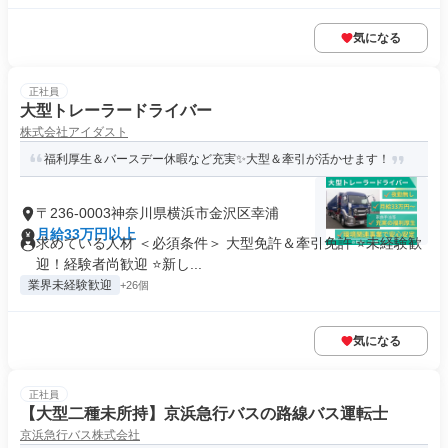
気になる
正社員
大型トレーラードライバー
株式会社アイダスト
福利厚生＆バースデー休暇など充実✨大型＆牽引が活かせます！
〒236-0003神奈川県横浜市金沢区幸浦
月給33万円以上
求めている人材 ＜必須条件＞ 大型免許＆牽引免許 ⭐未経験歓
迎！経験者尚歓迎 ⭐新し...
業界未経験歓迎
+26個
気になる
正社員
【大型二種未所持】京浜急行バスの路線バス運転士
京浜急行バス株式会社