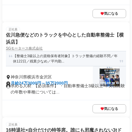
気になる
正社員
佐川急便などのトラックを中心とした自動車整備士【横
浜店】
SGモータース株式会社
【整備士3級以上の資格保有者対象】トラック整備の経験不問／年
休122日／残業少なめ／平均勤...
神奈川県横浜市金沢区
月給24万3000円～35万2000円
求める人材: 【必須条件】 ・自動車整備士3級以上 ※実務経験
の年数や車種については...
気になる
正社員
16時退社×自分だけの特等席。誰にも邪魔されない3tド