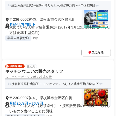
建設系産廃回収⭐夜勤や泊りなし⭐月給36万円～⭐年休120日
〒236-0002神奈川県横浜市金沢区鳥浜町
月給36万円以上
求めている人材 ✅要普通免許 (2017年3月12日以降に取得した
方は要準中型免許) ...
業界未経験歓迎
+19個
気になる
正社員
キッチンウェアの販売スタッフ
ル・クルーゼ・ジャポン株式会社
接客販売経験者歓迎！インセンティブあり／残業平均月5h以下
〒236-0007神奈川県横浜市金沢区白帆
月給25万円～30万円
求めている人材 【必須条件】 ・接客販売職のご経験 ・美味し
いものを食べることに興味・...