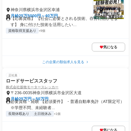
神奈川県横浜市金沢区幸浦
月給25万5000円～40万円
【応募資格】 【社会に必要とされる技術、存分に活かせま
す】 身に付けた技術を活用したい...
資格取得支援あり
+9個
気になる
この企業の類似求人を見る
正社員
ロードサービススタッフ
株式会社坂牧モータースレッカー
〒236-0035神奈川県横浜市金沢区大道
月給25万円～50万円
必要資格・経験 【必須要件】 ・普通自動車免許（AT限定可）
※学歴不問、未経験者...
長期休暇あり
土日祝休み
+1個
気になる