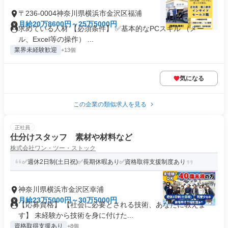
〒236-0004神奈川県横浜市金沢区福浦
月給20万8600円～25万5000円
求めている人材 【必須条件】 ✅基本的なPCスキル （メー
ル、Excel等の操作） ...
業界未経験歓迎
+13個
気になる
この企業の類似求人を見る
正社員
仕分けスタッフ 素材や材料など
株式会社ワン・ツー・ストック
✅週休2日制(土日祝)✅長期休暇あり✅資格取得支援制度あり
神奈川県横浜市金沢区幸浦
月給23万5000円～30万5000円
【応募資格】 【社会に必要とされる技術、あなたに教えま
す】 未経験から技術を身に付けた...
資格取得支援あり
+8個