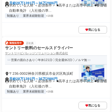
月給28万1391円～36万2986円
求めている人材 ＜必須条件＞ ■高卒または高専卒以上 ■要普通
自動車免許 （入社後の準...
制服あり
業界未経験歓迎
+16個
気になる
正社員
サントリー飲料のセールスドライバー
サントリービバレッジソリューション株式会社
営業の面白さあり◇年休121日◇完全週休2日◇ノルマ無
〒236-0002神奈川県横浜市金沢区鳥浜町
月給28万1391円～36万2986円
求めている人材 ＜必須条件＞ ■高卒または高専卒以上 ■要普通
自動車免許 （入社後の準...
制服あり
業界未経験歓迎
+16個
気になる