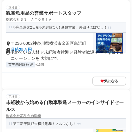
正社員
観賞魚用品の営業サポートスタッフ
株式会社ＢＳ ＡＴＯＲＩＡ
✨完全週休2日制✨未経験OK！新規営業、外回りほぼなし！
〒236-0002神奈川県横浜市金沢区鳥浜町
月給25万円
求めている人材 ✅未経験者歓迎 ✅経験者歓迎 ✅丁寧なコミュ
ニケーションを 大切にで...
業界未経験歓迎
+13個
気になる
正社員
未経験から始める自動車製造メーカーのインサイドセー
ルス
株式会社花見台自動車
第二新卒歓迎☆横浜勤務！ノルマなし！