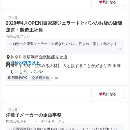
気になる
正社員
2026年4月OPEN!自家製ジェラートとパンのお店の店舗
運営・製造正社員
有限会社ブラン
自慢の自家製ジェラートや焼きたてパンに囲まれて楽しく働けます
♪
神奈川県横浜市金沢区能見台通
月給23万円以上
求める人材: 【求める人材】 ​人と接することが好きな方 ​美味
しいもの、パンや...
即日勤務OK
交通費支給
+1個
気になる
正社員
洋菓子メーカーの企画事務
株式会社ガトー・ド・ボワイヤージュ
経験者歓迎✨企画にも携われるポジション！スイーツ好き歓迎！