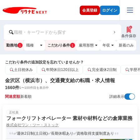
会員登録
ログイン
職種・キーワードから探す
条件保存
勤務地
職種
こだわり条件
雇用形態
年収
新着のみ
1
1
こだわり条件の追加設定を忘れていませんか？
土日祝休み
年間休日120日以上
完全週休2日制
学歴
金沢区（横浜市）、交通費支給の転職・求人情報
1660
件
1
〜
100
件目を表示中
関連度順
新着順
詳細表示
正社員
フォークリフトオペレーター 素材や材料などの倉庫業務
株式会社ワン・ツー・ストック
✅週休2日制(土日祝)✅長期休暇あり✅資格取得支援制度あり