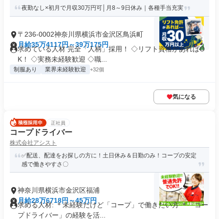
夜勤なし×初月で月収30万円可│月8～9日休み｜各種手当充実
〒236-0002神奈川県横浜市金沢区鳥浜町
月給35万4117円～39万175円
求めている人材 完全「人柄」採用！ ◇リフト資格があればO
K！ ◇実務未経験歓迎 ◇職...
制服あり
業界未経験歓迎
+32個
気になる
正社員
コープドライバー
株式会社アシスト
✅️配送、配達をお探しの方に！土日休み＆日勤のみ！コープの安定
感で働きやすさ〇
神奈川県横浜市金沢区福浦
月給28万6718円～45万円
求める人材: ＊未経験だけど「コープ」で働きたい方 ＊「コー
プドライバー」の経験を活...