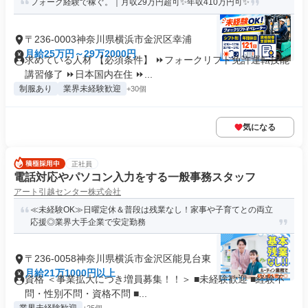
フォーク経験で稼ぐ。｜月収29万円超可✨年収410万円可✨
〒236-0003神奈川県横浜市金沢区幸浦
月給25万円～29万2000円
求めている人材 【必須条件】 ⏩フォークリフト免許運転技能
講習修了 ⏩日本国内在住 ⏩...
制服あり
業界未経験歓迎
+30個
気になる
正社員
電話対応やパソコン入力をする一般事務スタッフ
アート引越センター株式会社
≪未経験OK≫日曜定休＆普段は残業なし！家事や子育てとの両立
応援◎業界大手企業で安定勤務
〒236-0058神奈川県横浜市金沢区能見台東
月給21万1000円以上
資格 ＜事業拡大につき増員募集！！＞ ■未経験歓迎 ■経験不
問・性別不問・資格不問 ■...