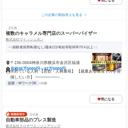
気になる
この企業の類似求人を見る
正社員
複数のキャラメル専門店のスーパーバイザー
株式会社ウイッシュボン
経験者採用/転勤なし/週休2日/有給等取得率70％以上
〒236-0004神奈川県横浜市金沢区福浦
月給36万5000円～42万5000円
求めている人材 【意欲・人柄重視】 【裁量ある環境で力を発
揮したい方】 ━━━━━━...
副業・WワークOK
+26個
気になる
正社員
自動車部品のプレス製造
株式会社クロサワエンジニアリング