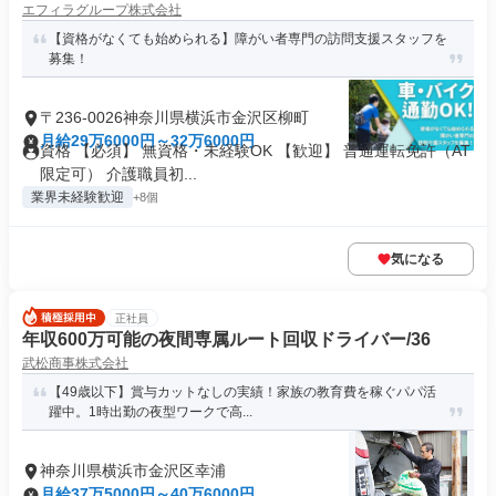
エフィラグループ株式会社
【資格がなくても始められる】障がい者専門の訪問支援スタッフを
募集！
〒236-0026神奈川県横浜市金沢区柳町
月給29万6000円～32万6000円
資格 【必須】 無資格・未経験OK 【歓迎】 普通運転免許（AT
限定可） 介護職員初...
業界未経験歓迎
+8個
気になる
正社員
年収600万可能の夜間専属ルート回収ドライバー/36
武松商事株式会社
【49歳以下】賞与カットなしの実績！家族の教育費を稼ぐパパ活
躍中。1時出勤の夜型ワークで高...
神奈川県横浜市金沢区幸浦
月給37万5000円～40万6000円