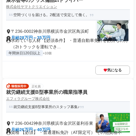
展示会等のグッズ備品2tドライバー
株式会社ヤマトクリエイション
空間づくりを届ける。2t配送で安定して働く。
〒236-0002神奈川県横浜市金沢区鳥浜町
月給28万円～35万円
求めている人材 【必須条件】 ・普通自動車免許をお持ちの方
（2tトラックを運転でき...
年間休日120日以上
+10個
気になる
正社員
就労継続支援B型事業所の職業指導員
エフィラグループ株式会社
就労継続支援B型事業所のスタッフ募集♪
〒236-0042神奈川県横浜市金沢区釜利谷東
月給26万円～40万円
資格 【必須】 ・普通運転免許（AT限定可） その他資格不