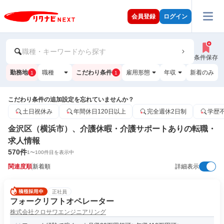
会員登録
ログイン
職種・キーワードから探す
条件保存
勤務地
職種
こだわり条件
雇用形態
年収
新着のみ
1
1
こだわり条件の追加設定を忘れていませんか？
土日祝休み
年間休日120日以上
完全週休2日制
学歴
金沢区（横浜市）、介護休暇・介護サポートありの転職・
求人情報
570
件
1
〜
100
件目を表示中
関連度順
新着順
詳細表示
正社員
フォークリフトオペレーター
株式会社クロサワエンジニアリング