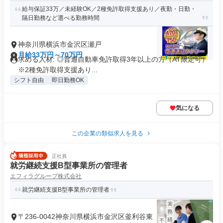
給与保証33万／未経験OK／2種免許取得支援あり／夜勤・日勤・
隔日勤務など選べる勤務時間
神奈川県横浜市金沢区瀬戸
月給33万円～70万円
求める人材: ◎普通自動車免許取得3年以上の方（AT限定可）
※2種免許取得支援あり...
シフト自由
即日勤務OK
気になる
この企業の類似求人を見る
正社員
就労継続支援B型事業所の管理者
エフィラグループ株式会社
就労継続支援B型事業所の管理者
〒236-0042神奈川県横浜市金沢区釜利谷東