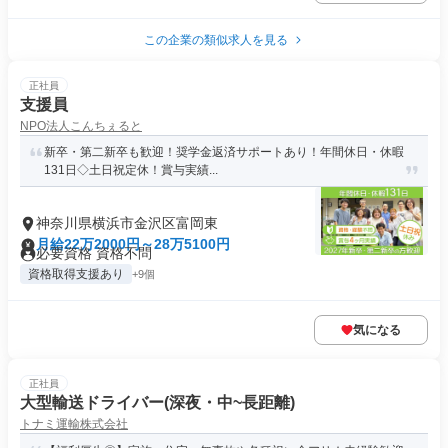
この企業の類似求人を見る
正社員
支援員
NPO法人こんちぇると
新卒・第二新卒も歓迎！奨学金返済サポートあり！年間休日・休暇
131日◇土日祝定休！賞与実績...
神奈川県横浜市金沢区富岡東
月給22万2000円～28万5100円
必要資格 資格不問
資格取得支援あり
+9個
気になる
正社員
大型輸送ドライバー(深夜・中~長距離)
トナミ運輸株式会社