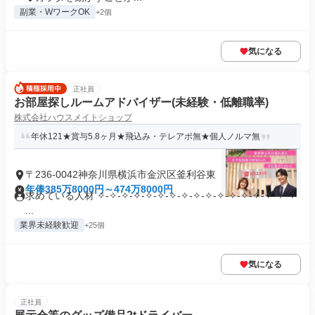
副業・WワークOK
+2個
気になる
正社員
お部屋探しルームアドバイザー(未経験・低離職率)
株式会社ハウスメイトショップ
年休121★賞与5.8ヶ月★飛込み・テレアポ無★個人ノルマ無
〒236-0042神奈川県横浜市金沢区釜利谷東
年俸385万8000円～474万8000円
求めている人材 ✧-✧-✧-✧-✧-✧-✧-✧-✧-✧-✧-✧-✧-✧-✧-✧-✧
...
業界未経験歓迎
+25個
気になる
正社員