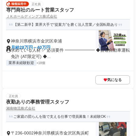
正社員
専門商社のルート営業スタッフ
ＪＫホールディングス株式会社
【第二新卒】業界大手で“提案力”を磨く法人営業／全国転勤あり
神奈川県横浜市金沢区幸浦
月給28万円～40万円
求めている人材 ✅ 必須要件 ━━━━━━━ ◆普通自動車運転
免許 (AT限定可) ◆...
業界未経験歓迎
+18個
気になる
正社員
夜勤ありの事務管理スタッフ
湘南物流株式会社
ご家庭の団らんを陰で支える仕事で増員募集！未経験OK
〒236-0002神奈川県横浜市金沢区鳥浜町