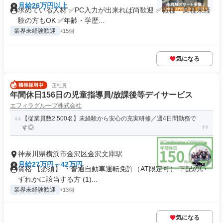
月給26万円以上
求めている人材 ✅PC入力が出来れば尚歓迎 ✅職種・業種未経
験の方もOK ✅年齢・学歴...
業界未経験歓迎
+15個
気になる
正社員
年間休日156日の児童指導員/放課後等デイサービス
エフィラグループ株式会社
【従業員数2,500名】未経験から安心の充実研修／週4日間勤務で
す◎
神奈川県横浜市金沢区金沢文庫駅
月給27万円～42万円
資格 【必須】 ・普通自動車運転免許（AT限定可） 下記のい
ずれかに該当する方 (1)...
業界未経験歓迎
+13個
気になる