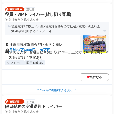
正社員
役員・VIPドライバー(貸し切り専属)
神奈川都市交通株式会社
普通免許3年以上／大型2種免許お持ちの方歓迎／東京への直行直
帰や待機時間多め／シフト制
神奈川県横浜市金沢区金沢文庫駅
月給34万6000円～70万円
求める人材: 普通自動車免許取得 3年以上の方（AT限定可） ※
2種免許取得支援あり...
シフト自由
即日勤務OK
気になる
この企業の類似求人を見る
正社員
隔日勤務の空港送迎ドライバー
神奈川都市交通株式会社