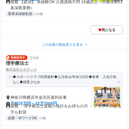
資格 【必須】 未経験OK 介護資格不問 18歳以上（労基法第61
条深夜業務）
業界未経験歓迎
+11個
気になる
この企業の類似求人を見る
正社員
理学療法士
株式会社ルネサンス
◆スポ―ツクラブ利用無料◆土日休み/年休120日◆食事・入浴介助
なし◆残業少なめ
神奈川県横浜市金沢区釜利谷東
月給25万円～32万7000円
資格 ・理学療法士資格の免許をお持ちの方 ・ブランクのある
方も歓迎
副業・WワークOK
+1個