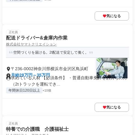
気になる
正社員
配送ドライバー&倉庫内作業
株式会社ヤマトクリエイション
空間づくりを届ける。2t配送で安定して働く。
〒236-0002神奈川県横浜市金沢区鳥浜町
月給28万円～35万円
求めている人材 【必須条件】 ・普通自動車免許をお持ちの方
（2tトラックを運転でき...
年間休日120日以上
+10個
気になる
正社員
特養での介護職 介護福祉士