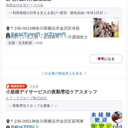
有限会社在宅ナースの会
利用者様の日常を支える喜び✨髪型・髪色自由✨年休125日
〒236-0014神奈川県横浜市金沢区寺前
月給30万1000円～34万1000円
求めている人材 ＜必須条件＞ ✅介護福祉士
主婦・主夫歓迎
+30個
気になる
この企業の類似求人を見る
正社員
小規模デイサービスの夜勤専従ケアスタッフ
エフィラグループ株式会社
夜勤専従スタッフを募集！
〒236-0051神奈川県横浜市金沢区富岡東
月給26万円以上