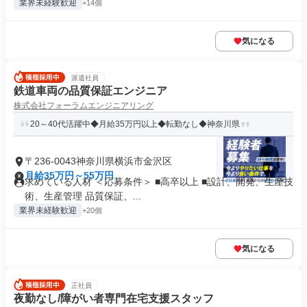
業界未経験歓迎
+14個
気になる
派遣社員
鉄道車両の品質保証エンジニア
株式会社フォーラムエンジニアリング
20～40代活躍中◆月給35万円以上◆転勤なし◆神奈川県
〒236-0043神奈川県横浜市金沢区
月給35万円～55万円
求めている人材 ＜応募条件＞ ■高卒以上 ■設計、開発、生産技
術、生産管理 品質保証、...
業界未経験歓迎
+20個
気になる
正社員
夜勤なし/障がい者専門在宅支援スタッフ