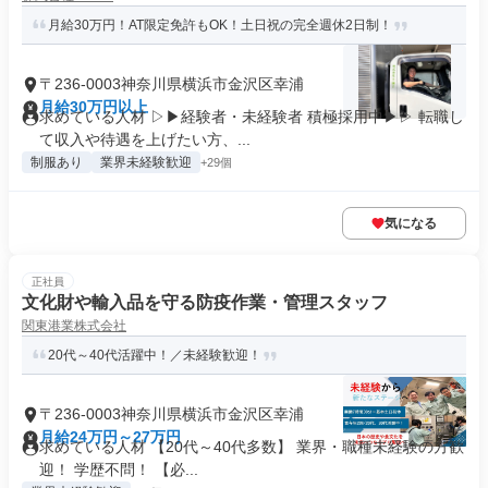
月給30万円！AT限定免許もOK！土日祝の完全週休2日制！
〒236-0003神奈川県横浜市金沢区幸浦
月給30万円以上
求めている人材 ▷▶経験者・未経験者 積極採用中▶▷ 転職し
て収入や待遇を上げたい方、...
制服あり
業界未経験歓迎
+29個
気になる
正社員
文化財や輸入品を守る防疫作業・管理スタッフ
関東港業株式会社
20代～40代活躍中！／未経験歓迎！
〒236-0003神奈川県横浜市金沢区幸浦
月給24万円～27万円
求めている人材 【20代～40代多数】 業界・職種未経験の方歓
迎！ 学歴不問！ 【必...