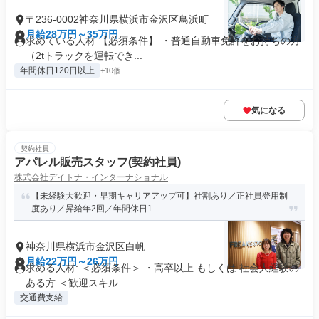
〒236-0002神奈川県横浜市金沢区鳥浜町
月給28万円～35万円
求めている人材 【必須条件】 ・普通自動車免許をお持ちの方
（2tトラックを運転でき...
年間休日120日以上
+10個
気になる
契約社員
アパレル販売スタッフ(契約社員)
株式会社デイトナ・インターナショナル
【未経験大歓迎・早期キャリアアップ可】社割あり／正社員登用制
度あり／昇給年2回／年間休日1...
神奈川県横浜市金沢区白帆
月給22万円～26万円
求める人材: ＜必須条件＞ ・高卒以上 もしくは 社会人経験の
ある方 ＜歓迎スキル...
交通費支給