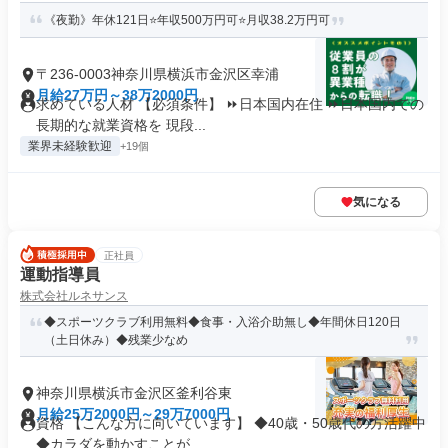
《夜勤》年休121日⭐年収500万円可⭐月収38.2万円可
〒236-0003神奈川県横浜市金沢区幸浦
月給27万円～38万2000円
求めている人材 【必須条件】 ⏩日本国内在住 ⏩日本国内での
長期的な就業資格を 現段...
業界未経験歓迎
+19個
気になる
正社員
運動指導員
株式会社ルネサンス
◆スポーツクラブ利用無料◆食事・入浴介助無し◆年間休日120日
（土日休み）◆残業少なめ
神奈川県横浜市金沢区釜利谷東
月給25万2000円～29万7000円
資格 【こんな方に向いています】 ◆40歳・50歳代の方活躍中
◆カラダを動かすことが...