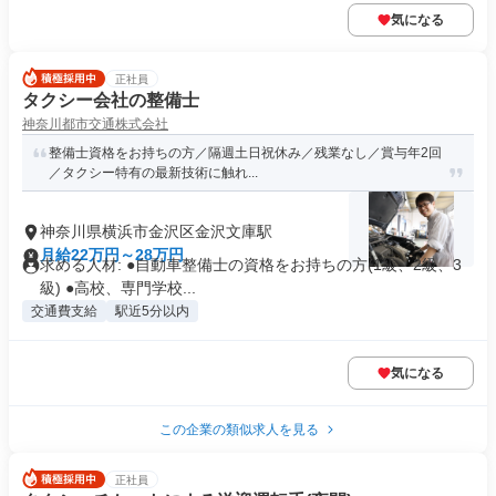
気になる
正社員
タクシー会社の整備士
神奈川都市交通株式会社
整備士資格をお持ちの方／隔週土日祝休み／残業なし／賞与年2回
／タクシー特有の最新技術に触れ...
神奈川県横浜市金沢区金沢文庫駅
月給22万円～28万円
求める人材: ●自動車整備士の資格をお持ちの方(1級、2級、3
級) ●高校、専門学校...
交通費支給
駅近5分以内
気になる
この企業の類似求人を見る
正社員