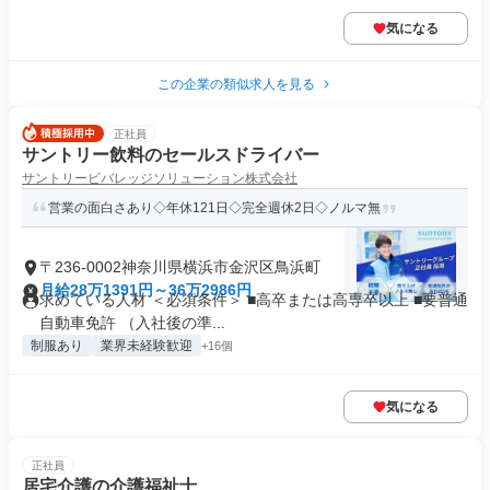
気になる
この企業の類似求人を見る
正社員
サントリー飲料のセールスドライバー
サントリービバレッジソリューション株式会社
営業の面白さあり◇年休121日◇完全週休2日◇ノルマ無
〒236-0002神奈川県横浜市金沢区鳥浜町
月給28万1391円～36万2986円
求めている人材 ＜必須条件＞ ■高卒または高専卒以上 ■要普通
自動車免許 （入社後の準...
制服あり
業界未経験歓迎
+16個
気になる
正社員
居宅介護の介護福祉士