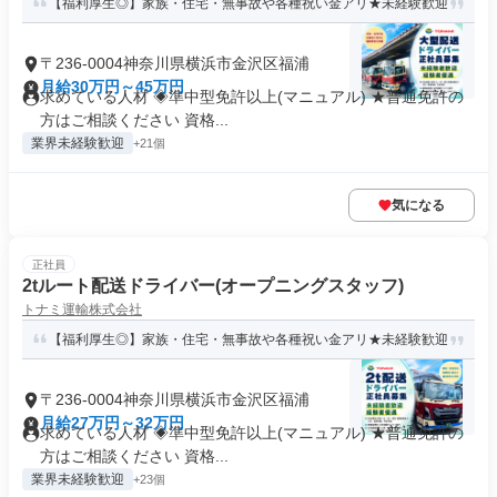
【福利厚生◎】家族・住宅・無事故や各種祝い金アリ★未経験歓迎
〒236-0004神奈川県横浜市金沢区福浦
月給30万円～45万円
求めている人材 ◈準中型免許以上(マニュアル) ★普通免許の
方はご相談ください 資格...
業界未経験歓迎
+21個
気になる
正社員
2tルート配送ドライバー(オープニングスタッフ)
トナミ運輸株式会社
【福利厚生◎】家族・住宅・無事故や各種祝い金アリ★未経験歓迎
〒236-0004神奈川県横浜市金沢区福浦
月給27万円～32万円
求めている人材 ◈準中型免許以上(マニュアル) ★普通免許の
方はご相談ください 資格...
業界未経験歓迎
+23個