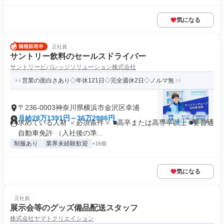
気になる
正社員
サントリー飲料のセールスドライバー
サントリービバレッジソリューション株式会社
営業の面白さあり◇年休121日◇完全週休2日◇ノルマ無
〒236-0003神奈川県横浜市金沢区幸浦
月給28万1391円～36万2986円
求めている人材 ＜必須条件＞ ■高卒または高専卒以上 ■要普通
自動車免許 （入社後の準...
制服あり
業界未経験歓迎
+16個
気になる
正社員
展示会等のグッズ備品配送スタッフ
株式会社ヤマトクリエイション