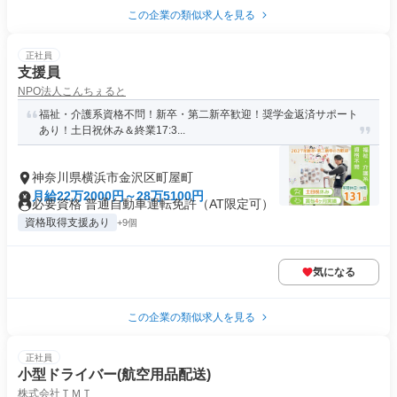
この企業の類似求人を見る
正社員
支援員
NPO法人こんちぇると
福祉・介護系資格不問！新卒・第二新卒歓迎！奨学金返済サポート
あり！土日祝休み＆終業17:3...
神奈川県横浜市金沢区町屋町
月給22万2000円～28万5100円
必要資格 普通自動車運転免許（AT限定可）
資格取得支援あり
+9個
気になる
この企業の類似求人を見る
正社員
小型ドライバー(航空用品配送)
株式会社ＴＭＴ