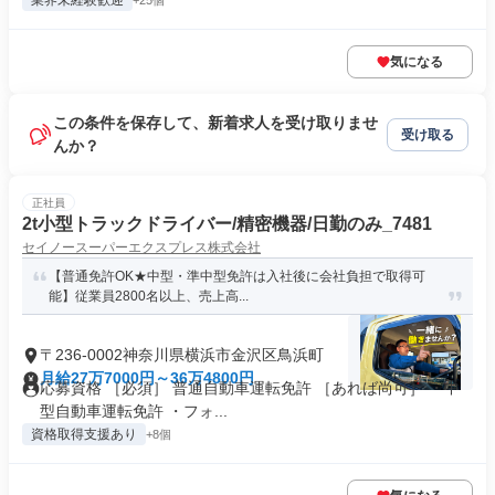
業界未経験歓迎
+25個
気になる
この条件を保存して、新着求人を受け取りませ
受け取る
んか？
正社員
2t小型トラックドライバー/精密機器/日勤のみ_7481
セイノースーパーエクスプレス株式会社
【普通免許OK★中型・準中型免許は入社後に会社負担で取得可
能】従業員2800名以上、売上高...
〒236-0002神奈川県横浜市金沢区鳥浜町
月給27万7000円～36万4800円
応募資格 ［必須］ 普通自動車運転免許 ［あれば尚可］ ・中
型自動車運転免許 ・フォ...
資格取得支援あり
+8個