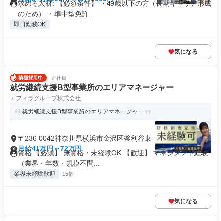
求める人材: 【必須条件】 ・49歳以下の方（長期キャリア形成
のため） ・準中型免許...
即日勤務OK
気になる
正社員
就労継続支援B型事業所のエリアマネージャー
エフィラグループ株式会社
就労継続支援B型事業所のエリアマネージャー
〒236-0042神奈川県横浜市金沢区釜利谷東
月給41万円～72万円
資格 【必須】 無資格・未経験OK 【歓迎】 マネジメント経験
（業界・年数・規模不問...
業界未経験歓迎
+15個
気になる