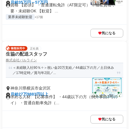
月給35万円～57万円
資格 【必須】 ・普通運転免許（AT限定可） ※福祉資格不
要・未経験OK 【歓迎】 ...
業界未経験歓迎
+17個
気になる
正社員
生協の配送スタッフ
株式会社パルライン
＜未経験入社90％✧＞祝い金20万支給／44歳以下の方／土日休み
／17時定時／賞与年2回／...
神奈川県横浜市金沢区
月給27万9883円以上
求める人材: 【応募条件】 ・44歳以下の方（例外事由3号の
イ） ・普通自動車免許（...
気になる