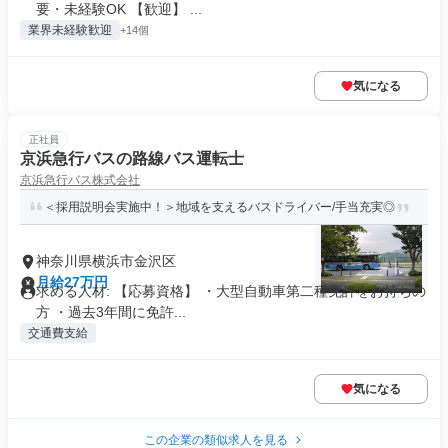
要・未経験OK 【歓迎】 ...
業界未経験歓迎
+14個
気になる
正社員
京浜急行バスの路線バス運転士
京浜急行バス株式会社
＜採用説明会実施中！＞地域を支えるバスドライバー/手当充実◎
神奈川県横浜市金沢区
月給27万円
求める人材: 【応募資格】 ​・大型自動車第二種免許をお持ちの
方 ・過去3年間に免許...
交通費支給
気になる
この企業の類似求人を見る