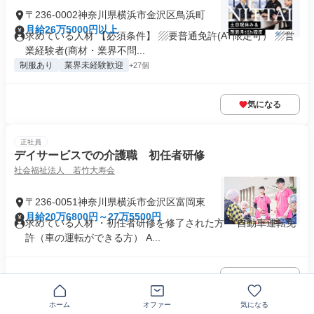
〒236-0002神奈川県横浜市金沢区鳥浜町
月給26万5000円以上
求めている人材 【必須条件】 ▨要普通免許(AT限定可） ▨営
業経験者(商材・業界不問...
制服あり
業界未経験歓迎
+27個
気になる
正社員
デイサービスでの介護職 初任者研修
社会福祉法人 若竹大寿会
〒236-0051神奈川県横浜市金沢区富岡東
月給20万6800円～27万5500円
求めている人材 ・初任者研修を修了された方 ・自動車運転免
許（車の運転ができる方） A...
気になる
ホーム
オファー
気になる