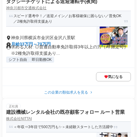
タクシーチケットによる送迎運転手(夜間)
神奈川都市交通株式会社
スピード選考中！／送迎メイン／お客様確保に困らない／普免OK
／2種免許取得支援あり
神奈川県横浜市金沢区金沢八景駅
月給33万円～70万円
求める人材: ◎普通自動車免許取得3年以上の方（AT限定可）
※2種免許取得支援あり...
シフト自由
即日勤務OK
気になる
この企業の類似求人を見る
正社員
建設機械レンタル会社の既存顧客フォロー ルート営業
株式会社NITTAI
＜年収⇒3年目で500万円も✨＞未経験スタートした方活躍中