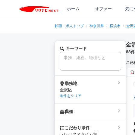
ホーム
オファー
気に
転職・求人トップ
/
神奈川県
/
横浜市
/
金沢
金
キーワード
88
件
こだ
勤務地
金沢区
条件をクリア
職種
こだわり条件
フレックスタイム制