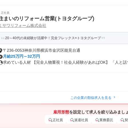
正社員
住まいのリフォーム営業(トヨタグループ)
ミサワリフォーム株式会社
20～40代の未経験が活躍中！完全フレックス×トヨタグループ
〒236-0053神奈川県横浜市金沢区能見台通
月給25万円～32万円
求めている人材 【完全人物重視！社会人経験があればOK】 「人と話すの
この企業の類似求人を見る
雇用形態
を設定して求人を絞り込みまし
正社員
派遣社員
業務委託
契