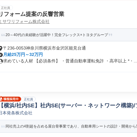
正社員
リフォーム提案の反響営業
ミサワリフォーム株式会社
20～40代の未経験が活躍中！完全フレックス×トヨタグループ
〒236-0053神奈川県横浜市金沢区能見台通
月給25万円～32万円
求めている人材 【必須条件】 ・普通自動車運転免許 ・高卒以上 *・..
正社員
【横浜/社内SE】社内SE(サーバー・ネットワーク構築)
日本発条株式会社
ステムエンジニア
同社売上の4割超を占める屋台骨事業であり、自動車用シートの設計・開発から製