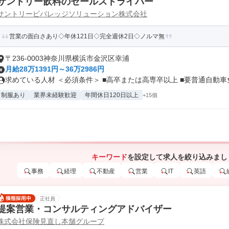
サントリー飲料のセールスドライバー
サントリービバレッジソリューション株式会社
営業の面白さあり◇年休121日◇完全週休2日◇ノルマ無
〒236-0003神奈川県横浜市金沢区幸浦
月給28万1391円～36万2986円
求めている人材 ＜必須条件＞ ■高卒または高専卒以上 ■要普通自動車免.
制服あり
業界未経験歓迎
年間休日120日以上
+15個
キーワード
を設定して求人を絞り込みまし
事務
経理
不動産
営業
IT
英語
正社員
提案営業・コンサルティングアドバイザー
株式会社保険見直し本舗グループ