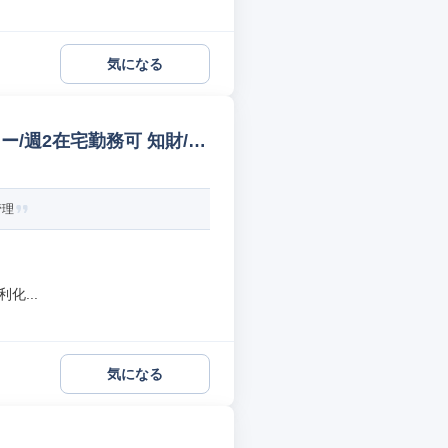
気になる
/週2在宅勤務可 知財/特
管理
化...
気になる