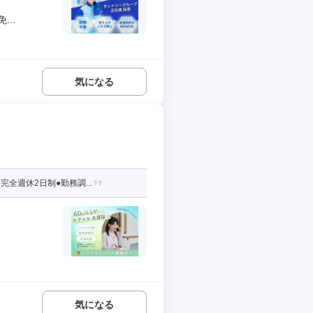
..
気になる
全週休2日制●勤務調...
気になる