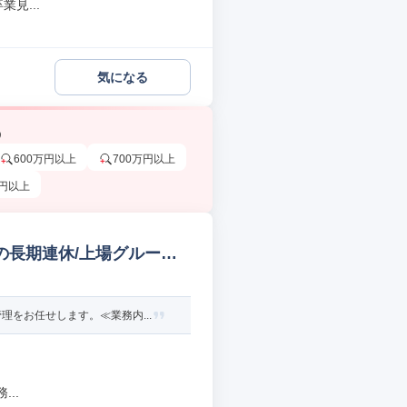
見...
気になる
う
600万円以上
700万円以上
万円以上
上の長期連休/上場グループ
をお任せします。≪業務内...
..