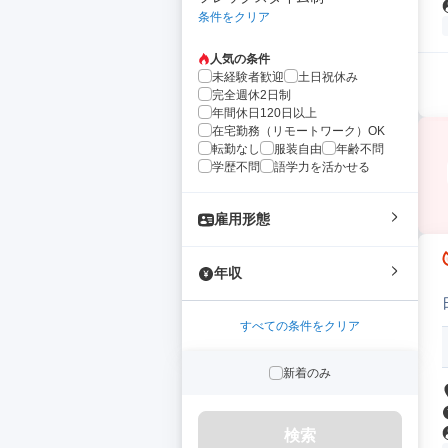
条件をクリア
人気の条件
未経験者歓迎
土日祝休み
完全週休2日制
年間休日120日以上
在宅勤務（リモートワーク）OK
転勤なし
服装自由
年齢不問
学歴不問
語学力を活かせる
雇用形態
年収
すべての条件をクリア
新着のみ
検索