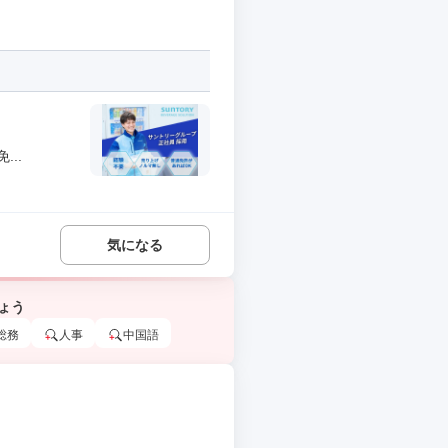
..
気になる
ょう
総務
人事
中国語