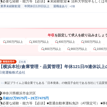
必要な経験・能力等 【必須】★未経験歓迎★ 法科大学院卒もしくは卒業
業界未経験歓迎
年間休日120日以上
退職金あり
+2個
年収
を設定して求人を絞り込みましょ
200万円以上
300万円以上
400万円以上
500万円以上
800万円以上
900万円以上
1000
正社員
【横浜本社/倉庫管理・品質管理】年休121日/9連休以
日発運輸株式会社
自動車/輸送機器品質管理
東証プライム上場企業でもある「日本発条」の物流子会社である当社にて品質管理
神奈川県横浜市金沢区
月給22万9575円～29万7475円
必要な経験・能力等 【必須】■普通自動車運転免許（AT限定可） ■事務.