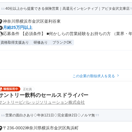
40社以上から提案できる保険営業｜高還元インセンティブ｜アピタ金沢文庫店
神奈川県横浜市金沢区釜利谷東
月給25万円以上
応募条件 【必須条件】 ■何かしらの営業経験をお持ちの方 （業界・年数
資格取得支援あり
研修あり
ブランクOK
この企業の類似求人を見る
正社員
サントリー飲料のセールスドライバー
サントリービバレッジソリューション株式会社
営業の面白さあり◇年休121日◇完全週休2日◇ノルマ無
〒236-0002神奈川県横浜市金沢区鳥浜町