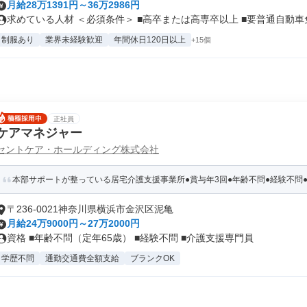
月給28万1391円～36万2986円
求めている人材 ＜必須条件＞ ■高卒または高専卒以上 ■要普通自動車免.
制服あり
業界未経験歓迎
年間休日120日以上
+15個
正社員
ケアマネジャー
セントケア・ホールディング株式会社
本部サポートが整っている居宅介護支援事業所●賞与年3回●年齢不問●経験不問●完
〒236-0021神奈川県横浜市金沢区泥亀
月給24万9000円～27万2000円
資格 ■年齢不問（定年65歳） ■経験不問 ■介護支援専門員
学歴不問
通勤交通費全額支給
ブランクOK