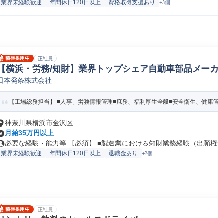
業界未経験歓迎
年間休日120日以上
資格取得支援あり
+3個
正社員
【横浜・労務/知財】業界トップシェア自動車部品メーカー
日本発条株式会社
許/商標コンサルタント
【工場総務担当】 ■人事、労務情報管理■庶務、福利厚生全般■安全衛生、健康
神奈川県横浜市金沢区
月給35万円以上
必要な経験・能力等 【必須】 ■製造業における知財業務経験（出願権利
業界未経験歓迎
年間休日120日以上
退職金あり
+2個
正社員