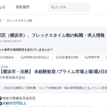
なる
閲覧履歴
求人検索
区
/
フレックスタイム制
沢区（横浜市）、フレックスタイム制の転職・求人情報
1
〜
88
件目を表示中
わり条件の追加設定を忘れていませんか？
土日祝休み
年間休日120日以上
完全週休2日制
学歴不問
正社員
【横浜市・法務】 未経験歓迎 /プライム市場上場/週2日
日本発条株式会社
当社の法務部にて契約書・コンプラ研修企画・輸出管理業務などをメインに担
神奈川県横浜市金沢区
月給25万円以上