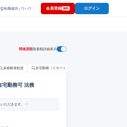
会員登録
ログイン
転職成功ノウハウ
無料
関連度順
新着順
詳細表示
未経験者歓迎
在宅勤務（リモートワーク）OK
家賃補助・住宅手当
在宅勤務可 法務
当いただきます。