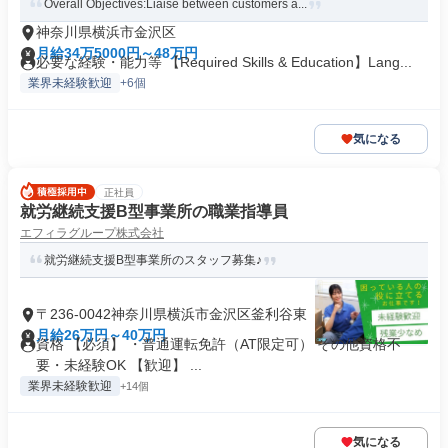
Overall Objectives:Liaise between customers a...
神奈川県横浜市金沢区
月給34万5000円～48万円
必要な経験・能力等 【Required Skills & Education】Lang...
業界未経験歓迎
+6個
気になる
正社員
就労継続支援B型事業所の職業指導員
エフィラグループ株式会社
就労継続支援B型事業所のスタッフ募集♪
〒236-0042神奈川県横浜市金沢区釜利谷東
月給26万円～40万円
資格 【必須】 ・普通運転免許（AT限定可） その他資格不
要・未経験OK 【歓迎】 ...
業界未経験歓迎
+14個
気になる