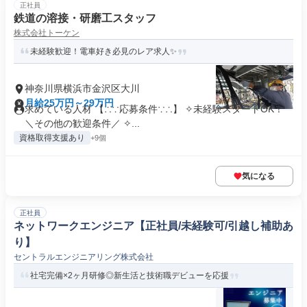
正社員
鉄道の溶接・研磨工スタッフ
株式会社トーケン
未経験歓迎！電車好き必見のレア求人✨
神奈川県横浜市金沢区大川
月給25万円～29万円
求めている人材 【∴∵応募条件∵∴】 ✧未経験スタートOK！
＼その他の歓迎条件／ ✧...
資格取得支援あり
+9個
気になる
正社員
ネットワークエンジニア【正社員/未経験可/引越し補助あ
り】
セントラルエンジニアリング株式会社
社宅完備×2ヶ月研修◎新生活と技術職デビューを応援