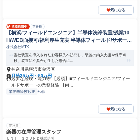
気になる
正社員
【横浜/フィールドエンジニア】半導体洗浄装置/残業10
H/WEB面接可/福利厚生充実 半導体フィールド/サポート
株式会社MTK
エンジニア
当社装置を導入されたお客様先へ訪問し、装置の納入支援や保守点
検、装置に不具合が生じた場合に...
神奈川県横浜市金沢区
月給35万円～50万円
必要な経験・能力等 【必須】■フィールドエンジニア/フィー
ルドサポートの業務経験 【尚...
業界未経験歓迎
+5個
気になる
正社員
楽器の在庫管理スタッフ
ＵＮＩ ＳＯＵＮＤ株式会社