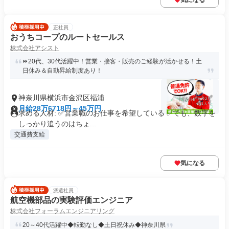
気になる
正社員
おうちコープのルートセールス
株式会社アシスト
⏩️20代、30代活躍中！営業・接客・販売のご経験が活かせる！土
日休み＆自動昇給制度あり！
神奈川県横浜市金沢区福浦
月給28万6718円～45万円
求める人材: ✅️営業職のお仕事を希望している ✅️でも、数字を
しっかり追うのはちょ...
交通費支給
気になる
派遣社員
航空機部品の実験評価エンジニア
株式会社フォーラムエンジニアリング
20～40代活躍中◆転勤なし◆土日祝休み◆神奈川県