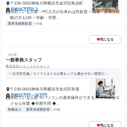
〒236-0002神奈川県横浜市金沢区鳥浜町
月給26万円以上
求めている人材 ✅PC入力が出来れば尚歓迎 ✅職種・業種未経
験の方もOK ✅年齢・学歴...
業界未経験歓迎
+15個
気になる
正社員
一般事務スタッフ
株式会社ｎｏｒｔｈｂｅｌｌ
託児所完備／ライフスタイルが変わっても働きやすい環境◎
〒236-0003神奈川県横浜市金沢区幸浦
月給25万円～30万円
求めている人材 ※パソコンの基本操作ができる方 ※簡単なエ
クセル作業 ◆学歴不問 ◆...
制服あり
業界未経験歓迎
+28個
気になる