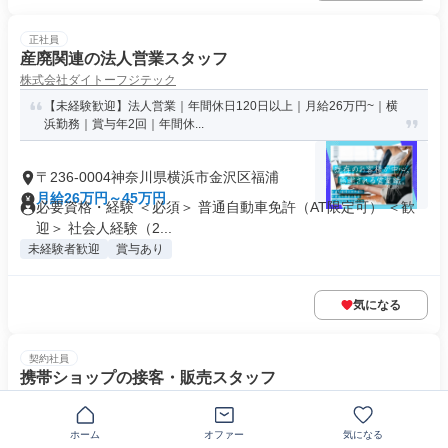
正社員
産廃関連の法人営業スタッフ
株式会社ダイトーフジテック
【未経験歓迎】法人営業｜年間休日120日以上｜月給26万円~｜横
浜勤務｜賞与年2回｜年間休...
〒236-0004神奈川県横浜市金沢区福浦
月給26万円～45万円
必要資格・経験 ＜必須＞ 普通自動車免許（AT限定可） ＜歓
迎＞ 社会人経験（2...
未経験者歓迎
賞与あり
気になる
契約社員
携帯ショップの接客・販売スタッフ
株式会社Liberdade
未経験歓迎！残業少なめ✨頑張りは賞与やキャリアアップで還元！
ホーム
オファー
気になる