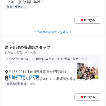
パレル販売経験3年以上 ...
髪型・髪色自由
気になる
この企業の類似求人を見る
正社員
居宅介護の看護師スタッフ
有限会社在宅ナースの会
年2回の賞与あり✨日勤のみ＆年休125日✨髪型・髪色自由
〒236-0014神奈川県横浜市金沢区寺前
月給37万円～40万円
求めている人材 ＜必須条件＞ ✅看護師資格をお持ちの方
業界未経験歓迎
+29個
気になる