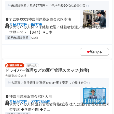
未経験歓迎／月給27万円～／平均年齢20代の成長企業
〒236-0003神奈川県横浜市金沢区幸浦
月給27万円～50万円
求めている人材 ＜未経験歓迎／経験者歓迎／第二新卒歓迎／
学歴不問＞ 【必須】 ■日本...
業界未経験歓迎
+29個
気になる
契約社員
ドライバー管理などの運行管理スタッフ(旅客)
大新東株式会社
大新東／運行管理者(旅客)のお仕事！安定して働ける◎
神奈川県横浜市金沢区大川
月給26万円～27万7500円
求めている人材 運行管理者資格(旅客)または運行管理者基礎講
習受講 ◆学歴不問 ◆男...