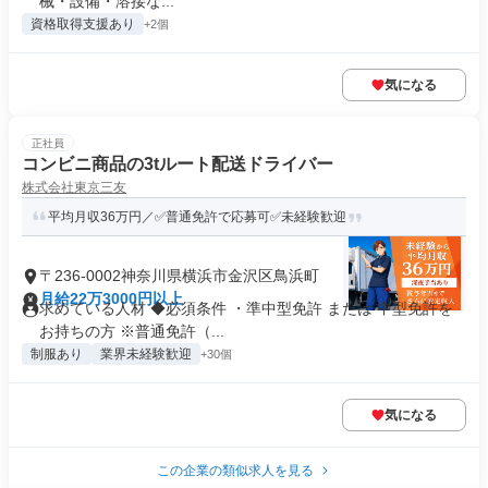
械・設備・溶接な...
資格取得支援あり
+2個
気になる
正社員
コンビニ商品の3tルート配送ドライバー
株式会社東京三友
平均月収36万円／✅普通免許で応募可✅未経験歓迎
〒236-0002神奈川県横浜市金沢区鳥浜町
月給22万3000円以上
求めている人材 ◆必須条件 ・準中型免許 または 中型免許を
お持ちの方 ※普通免許（...
制服あり
業界未経験歓迎
+30個
気になる
この企業の類似求人を見る