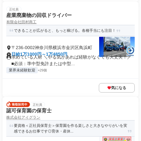
正社員
産業廃棄物の回収ドライバー
有限会社田村商工
できることが広がると、もっと稼げる。各種手当にも注目！
〒236-0002神奈川県横浜市金沢区鳥浜町
日給1万1000円～1万4850円
求めている人材 ＼やる気があれば経験がなくても大丈夫！／
■必須：準中型免許または中型...
業界未経験歓迎
+29個
気になる
正社員
認可保育園の保育士
株式会社アイグラン
要資格＜正社員保育士＞保育園を作る楽しさと大きなやりがいを実
感できるお仕事です◎育休・産休...