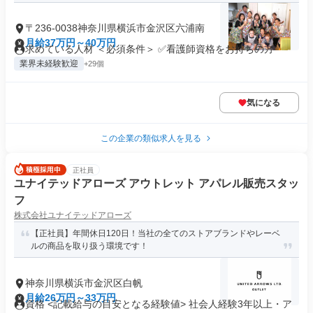
〒236-0038神奈川県横浜市金沢区六浦南
月給37万円～40万円
求めている人材 ＜必須条件＞ ✅看護師資格をお持ちの方
業界未経験歓迎
+29個
気になる
この企業の類似求人を見る
正社員
ユナイテッドアローズ アウトレット アパレル販売スタッ
フ
株式会社ユナイテッドアローズ
【正社員】年間休日120日！当社の全てのストアブランドやレーベ
ルの商品を取り扱う環境です！
神奈川県横浜市金沢区白帆
月給26万円～33万円
資格 <記載給与の目安となる経験値> 社会人経験3年以上・ア