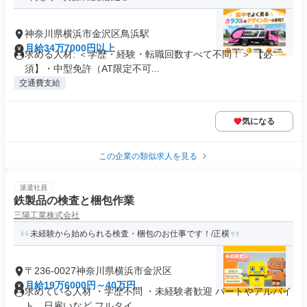
神奈川県横浜市金沢区鳥浜駅
月給34万7000円以上
求める人材: ＜学歴・経験・転職回数すべて不問！＞ 【必
須】・中型免許（AT限定不可...
交通費支給
気になる
この企業の類似求人を見る
派遣社員
鉄製品の検査と梱包作業
三陽工業株式会社
未経験から始められる検査・梱包のお仕事です！/正横
〒236-0027神奈川県横浜市金沢区
月給19万6000円～40万円
求めている人材 ・学歴不問 ・未経験者歓迎 パートやアルバイ
ト、日雇いなど フルタイ...