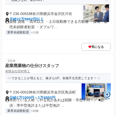
残業少なめ・業界No1！
〒236-0055神奈川県横浜市金沢区片吹
月給22万9882円以上
資格 資格 ・高卒以上 ・土日祝勤務できる方歓迎 ・接客・販
売未経験者歓迎 ・ダブルワ...
業界未経験歓迎
+11個
気になる
正社員
産業廃棄物の仕分けスタッフ
有限会社田村商工
できることが増えると、稼ぎもUP。各種手当充実してます！
〒236-0002神奈川県横浜市金沢区鳥浜町
日給1万1000円～1万4850円
求めている人材 ＼やる気があれば経験・学歴不問！／ ■必
須：準中型免許または中型免許 ...
業界未経験歓迎
+28個