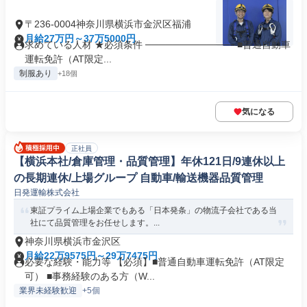
〒236-0004神奈川県横浜市金沢区福浦
月給27万円～37万5000円
求めている人材 ★必須条件 ───────────── ■普通自動車
運転免許（AT限定...
制服あり
+18個
気になる
正社員
【横浜本社/倉庫管理・品質管理】年休121日/9連休以上
の長期連休/上場グループ 自動車/輸送機器品質管理
日発運輸株式会社
東証プライム上場企業でもある「日本発条」の物流子会社である当
社にて品質管理をお任せします。...
神奈川県横浜市金沢区
月給22万9575円～29万7475円
必要な経験・能力等 【必須】■普通自動車運転免許（AT限定
可） ■事務経験のある方（W...
業界未経験歓迎
+5個