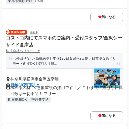
業界未経験歓迎
+15個
気になる
正社員
コストコ内にてスマホのご案内・受付スタッフ/金沢シー
サイド倉庫店
株式会社バリューモア
【外回りなし×高成約率】年休120日＆完休2日制／残業少なめ／リ
モート面接OK！9割の社員...
神奈川県横浜市金沢区幸浦
月給30万円以上
求める人材: ＼意欲重視の採用です！／ これまでの経歴や転職
回数は一切不問！ フリー...
即日勤務OK
交通費支給
気になる