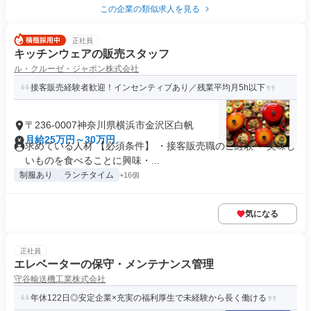
この企業の類似求人を見る
正社員
キッチンウェアの販売スタッフ
ル・クルーゼ・ジャポン株式会社
接客販売経験者歓迎！インセンティブあり／残業平均月5h以下
〒236-0007神奈川県横浜市金沢区白帆
月給25万円～30万円
求めている人材 【必須条件】 ・接客販売職のご経験 ・美味し
いものを食べることに興味・...
制服あり
ランチタイム
+16個
気になる
正社員
エレベーターの保守・メンテナンス管理
守谷輸送機工業株式会社
年休122日◎安定企業×充実の福利厚生で未経験から長く働ける