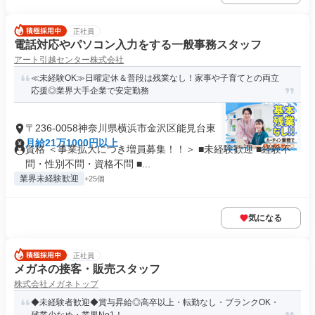
正社員
電話対応やパソコン入力をする一般事務スタッフ
アート引越センター株式会社
≪未経験OK≫日曜定休＆普段は残業なし！家事や子育てとの両立
応援◎業界大手企業で安定勤務
〒236-0058神奈川県横浜市金沢区能見台東
月給21万1000円以上
資格 ＜事業拡大につき増員募集！！＞ ■未経験歓迎 ■経験不
問・性別不問・資格不問 ■...
業界未経験歓迎
+25個
気になる
正社員
メガネの接客・販売スタッフ
株式会社メガネトップ
◆未経験者歓迎◆賞与昇給◎高卒以上・転勤なし・ブランクOK・