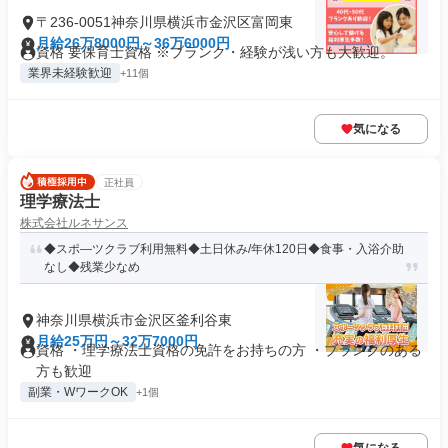
〒236-0051神奈川県横浜市金沢区富岡東
月給26万8000円～36万6000円
資格 要保育士資格 ※ブランク・経験が浅い方も大歓迎。
業界未経験歓迎
+11個
気になる
正社員
理学療法士
株式会社ルネサンス
◆スポ―ツクラブ利用無料◆土日休み/年休120日◆食事・入浴介助
なし◆残業少なめ
神奈川県横浜市金沢区釜利谷東
月給25万円～32万7000円
資格 ・理学療法士資格の免許をお持ちの方 ・ブランクのある
方も歓迎
副業・WワークOK
+1個