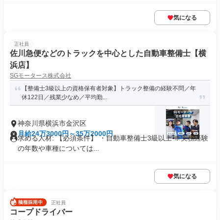
気になる
正社員
佐川急便などのトラックを中心とした自動車整備士【横
浜店】
SGモータース株式会社
【整備士3級以上の資格保有者対象】トラック整備の経験不問／年
休122日／残業少なめ／平均勤...
神奈川県横浜市金沢区
月給24万3000円～35万2000円
求める人材: 【必須条件】 ・自動車整備士3級以上 ※実務経験
の年数や車種については...
気になる
正社員
コープドライバー