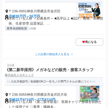
〒236-0001神奈川県横浜市金沢区
月給35万円～55万円
求めている人材 ＜応募条件＞ ■高卒以上 ■設計、開発、生産技
術、生産管理 品質保証、...
業界未経験歓迎
+20個
気になる
この企業の類似求人を見る
正社員
《第二新卒採用》メガネなどの販売・接客スタッフ
株式会社メガネトップ
入社月相談可✅未経験OK◎一生モノの専門スキルが身につく✨
〒236-0055神奈川県横浜市金沢区片吹
月給25万4710円～27万4710円
求めている人材 《第二新卒歓迎》 長期キャリア形成を目的と
した採用です ◇業界・職種未...