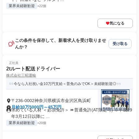
業界未経験歓迎
+22個
気になる
この条件を保存して、新着求人を受け取りませ
受け取る
んか？
正社員
2tルート配送ドライバー
株式会社三昭運輸
今なら入社祝い金10万円支給＜普免のみでOK＞未経験歓迎◎
〒236-0002神奈川県横浜市金沢区鳥浜町
月給30万5000円～45万円
求めている人材 ＜必須免許＞ ⏩普通免許(AT限定可) ※平成29
年3月12日以降に ...
業界未経験歓迎
+20個