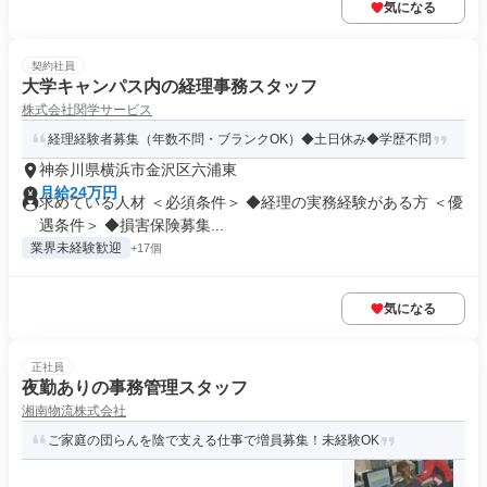
気になる
契約社員
大学キャンパス内の経理事務スタッフ
株式会社関学サービス
経理経験者募集（年数不問・ブランクOK）◆土日休み◆学歴不問
神奈川県横浜市金沢区六浦東
月給24万円
求めている人材 ＜必須条件＞ ◆経理の実務経験がある方 ＜優
遇条件＞ ◆損害保険募集...
業界未経験歓迎
+17個
気になる
正社員
夜勤ありの事務管理スタッフ
湘南物流株式会社
ご家庭の団らんを陰で支える仕事で増員募集！未経験OK