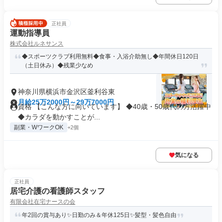
正社員
運動指導員
株式会社ルネサンス
◆スポーツクラブ利用無料◆食事・入浴介助無し◆年間休日120日
（土日休み）◆残業少なめ
神奈川県横浜市金沢区釜利谷東
月給25万2000円～29万7000円
資格 【こんな方に向いています】 ◆40歳・50歳代の方活躍中
◆カラダを動かすことが...
副業・WワークOK
+2個
気になる
正社員
居宅介護の看護師スタッフ
有限会社在宅ナースの会
年2回の賞与あり✨日勤のみ＆年休125日✨髪型・髪色自由