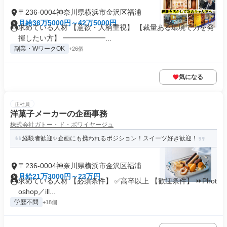
〒236-0004神奈川県横浜市金沢区福浦
月給36万5000円～42万5000円
求めている人材 【意欲・人柄重視】 【裁量ある環境で力を発
揮したい方】 ━━━━━━...
副業・WワークOK
+26個
気になる
正社員
洋菓子メーカーの企画事務
株式会社ガトー・ド・ボワイヤージュ
経験者歓迎✨企画にも携われるポジション！スイーツ好き歓迎！
〒236-0004神奈川県横浜市金沢区福浦
月給21万3000円～23万円
求めている人材 【必須条件】 ✅高卒以上 【歓迎条件】 ⏩Phot
oshop／ill...
学歴不問
+18個