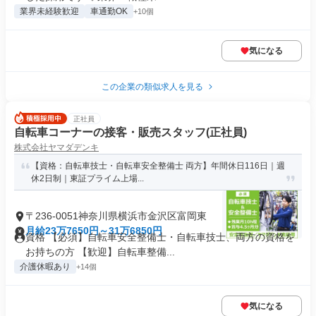
業界未経験歓迎
車通勤OK
+10個
気になる
この企業の類似求人を見る
正社員
自転車コーナーの接客・販売スタッフ(正社員)
株式会社ヤマダデンキ
【資格：自転車技士・自転車安全整備士 両方】年間休日116日｜週
休2日制｜東証プライム上場...
〒236-0051神奈川県横浜市金沢区富岡東
月給23万7650円～31万6850円
資格 【必須】自転車安全整備士・自転車技士、両方の資格を
お持ちの方 【歓迎】自転車整備...
介護休暇あり
+14個
気になる