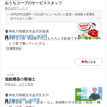
おうちコープのサービススタッフ
株式会社アシスト
20代30代活躍中！正社員デビューも大いに歓迎！未経験＆普通免
許でスタートOK！
神奈川県横浜市金沢区福浦
月給28万6718円～45万円
求める人材: 未経験の方はもちろん大歓迎ですが、 接客・サー
ビス業で働いていた方も ...
交通費支給
気になる
正社員
遊戯機器の整備士
有限会社 山下工業所
神奈川県横浜市金沢区大川
月給26万円～35万円
必要資格・経験 ＜必須＞ なし 未経験の方大歓迎 ＜歓迎＞ 機