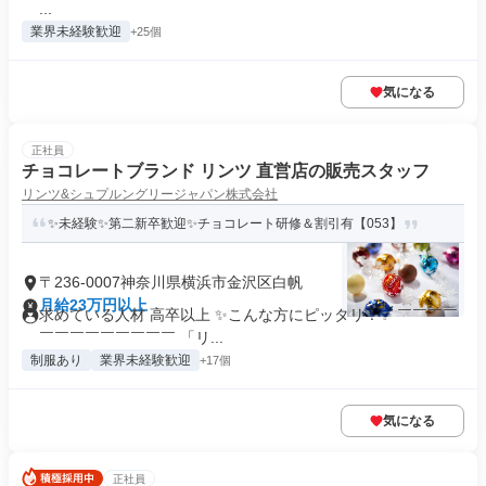
...
業界未経験歓迎
+25個
気になる
正社員
チョコレートブランド リンツ 直営店の販売スタッフ
リンツ&シュプルングリージャパン株式会社
✨未経験✨第二新卒歓迎✨チョコレート研修＆割引有【053】
〒236-0007神奈川県横浜市金沢区白帆
月給23万円以上
求めている人材 高卒以上 ✨こんな方にピッタリ！✨ ￣￣￣￣
￣￣￣￣￣￣￣￣￣ 「リ...
制服あり
業界未経験歓迎
+17個
気になる
正社員