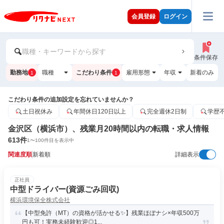
会員登録
ログイン
職種・キーワードから探す
条件保存
勤務地
職種
こだわり条件
雇用形態
年収
新着のみ
1
1
こだわり条件の追加設定を忘れていませんか？
土日祝休み
年間休日120日以上
完全週休2日制
学歴
金沢区（横浜市）、残業月20時間以内の転職・求人情報
613
件
1
〜
100
件目を表示中
関連度順
新着順
詳細表示
正社員
中型ドライバー(資源ごみ回収)
横浜環境保全株式会社
【中型免許（MT）の資格が活かせる✨】残業ほぼナシ×年収500万
円も可！実務未経験歓迎◎1...