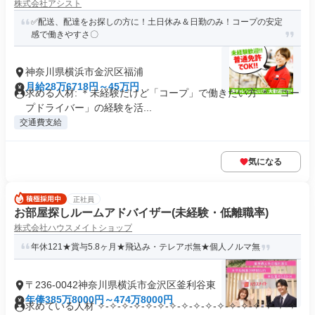
株式会社アシスト
✅️配送、配達をお探しの方に！土日休み＆日勤のみ！コープの安定
感で働きやすさ〇
神奈川県横浜市金沢区福浦
月給28万6718円～45万円
求める人材: ＊未経験だけど「コープ」で働きたい方 ＊「コー
プドライバー」の経験を活...
交通費支給
気になる
正社員
お部屋探しルームアドバイザー(未経験・低離職率)
株式会社ハウスメイトショップ
年休121★賞与5.8ヶ月★飛込み・テレアポ無★個人ノルマ無
〒236-0042神奈川県横浜市金沢区釜利谷東
年俸385万8000円～474万8000円
求めている人材 ✧-✧-✧-✧-✧-✧-✧-✧-✧-✧-✧-✧-✧-✧-✧-✧-✧