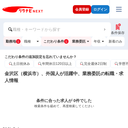
会員登録
ログイン
職種・キーワードから探す
条件保存
勤務地
職種
こだわり条件
業務委託
年収
新着のみ
1
1
こだわり条件の追加設定を忘れていませんか？
土日祝休み
年間休日120日以上
完全週休2日制
学歴
金沢区（横浜市）、外国人が活躍中、業務委託の転職・求
人情報
条件に合った求人が 0件でした
検索条件を緩めて、再度検索してください