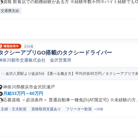
資格 飲食店での勤務経験がある方 ※経験年数不問※バイト経験でもOK 
交通費支給
正社員
タクシーアプリGO搭載のタクシードライバー
神奈川都市交通株式会社 金沢営業所
金沢八景駅より徒歩5分 【選べる働き方】平均月収45万円／タクシーアプリで未経
神奈川県横浜市金沢区瀬戸
月給33万円～60万円
応募資格 ＜必須条件＞ 普通自動車一種免許(AT限定可) ※未経験の方..
主婦・主夫歓迎
資格取得支援あり
フリーター歓迎
+18個