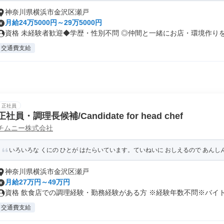
神奈川県横浜市金沢区瀬戸
月給24万5000円～29万5000円
資格 未経験者歓迎◆学歴・性別不問 ◎仲間と一緒にお店・環境作りを楽
交通費支給
正社員
正社員・調理長候補/Candidate for head chef
チムニー株式会社
いろいろな くにの ひとが はたらいています。ていねいに おしえるので あん
神奈川県横浜市金沢区瀬戸
月給27万円～49万円
資格 飲食店での調理経験・勤務経験がある方 ※経験年数不問※バイト経
交通費支給