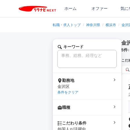
ホーム
オファー
気に
転職・求人トップ
/
神奈川県
/
横浜市
/
金沢
金
キーワード
5
件
1
こだ
勤務地
金沢区
条件をクリア
職種
こだわり条件
外国人が活躍中