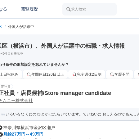
なる
閲覧履歴
求人検索
区
/
外国人が活躍中
沢区（横浜市）、外国人が活躍中の転職・求人情報
〜
5
件目を表示中
わり条件の追加設定を忘れていませんか？
土日祝休み
年間休日120日以上
完全週休2日制
学歴不問
正社員
正社員・店長候補/Store manager candidate
チムニー株式会社
いろいろな くにの ひとが はたらいています。ていねいに おしえるので あん
神奈川県横浜市金沢区瀬戸
月給27万円～49万円