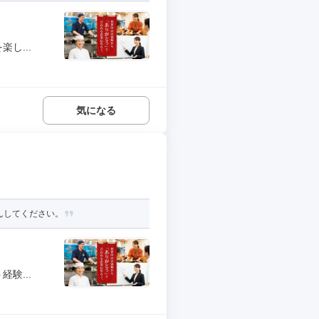
し...
気になる
しんしてください。
験...