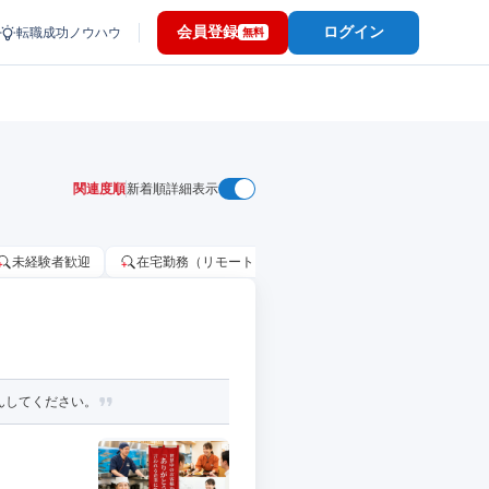
会員登録
ログイン
転職成功ノウハウ
無料
関連度順
新着順
詳細表示
未経験者歓迎
在宅勤務（リモートワーク）OK
家賃補助・住宅手当
しんしてください。