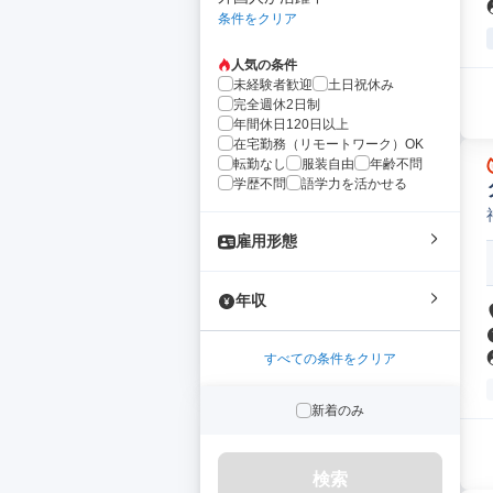
条件をクリア
人気の条件
未経験者歓迎
土日祝休み
完全週休2日制
年間休日120日以上
在宅勤務（リモートワーク）OK
転勤なし
服装自由
年齢不問
学歴不問
語学力を活かせる
雇用形態
年収
すべての条件をクリア
新着のみ
検索