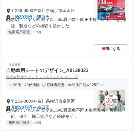
〒236-0000神奈川県横浜市金沢区
月給30万円～55万円
求めている人材 高卒以上/転職回数不問★実験・評価、品質保
証、製造などの経験を活かした...
無期雇用派遣
+19個
気になる
派遣社員
自動車用シートのデザイン_A0138023
株式会社オープンアップネクストエンジニア
30代・40代活躍中／経験者限定／年間休日最大125日
〒236-0000神奈川県横浜市金沢区
月給30万円～55万円
求めている人材 高卒以上/転職回数不問★生産技術、製造技
術、保全、施工管理など経験を活...
無期雇用派遣
+19個