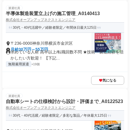
派遣社員
半導体製造装置立上げの施工管理_A0140413
株式会社オープンアップネクストエンジニア
30代・40代活躍中／経験者限定／年間休日最大125日
〒236-0000神奈川県横浜市金沢区
月給30万円～55万円
求めている人材 高卒以上/転職回数不問 ★技術・製造経験を活
かしたい方歓迎！ 【下記...
無期雇用派遣
+19個
気になる
派遣社員
自動車シートの仕様検討から設計・評価まで_A0122523
株式会社オープンアップネクストエンジニア
30代・40代活躍／経験者限定／多彩な製品／年休最大125日