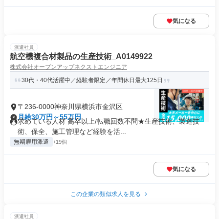
気になる
派遣社員
航空機複合材製品の生産技術_A0149922
株式会社オープンアップネクストエンジニア
30代・40代活躍中／経験者限定／年間休日最大125日
〒236-0000神奈川県横浜市金沢区
月給30万円～55万円
求めている人材 高卒以上/転職回数不問★生産技術、製造技
術、保全、施工管理など経験を活...
無期雇用派遣
+19個
気になる
この企業の類似求人を見る
派遣社員