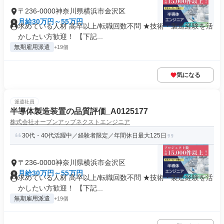
〒236-0000神奈川県横浜市金沢区
月給30万円～55万円
求めている人材 高卒以上/転職回数不問 ★技術・製造経験を活
かしたい方歓迎！ 【下記...
無期雇用派遣
+19個
気になる
派遣社員
半導体製造装置の品質評価_A0125177
株式会社オープンアップネクストエンジニア
30代・40代活躍中／経験者限定／年間休日最大125日
〒236-0000神奈川県横浜市金沢区
月給30万円～55万円
求めている人材 高卒以上/転職回数不問 ★技術・製造経験を活
かしたい方歓迎！ 【下記...
無期雇用派遣
+19個