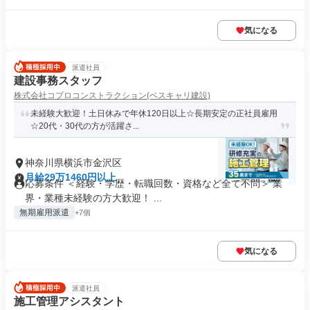
気になる
派遣社員
建設事務スタッフ
株式会社コプロコンストラクション(ベスキャリ建設)
未経験大歓迎！土日休みで年休120日以上☆長期安定の正社員雇用
☆20代・30代の方が活躍さ...
神奈川県横浜市金沢区
月給29万1460円以上
応募条件 ＜経験・学歴・転職回数・資格など全て不問＞ 業
界・業種未経験の方大歓迎！ ...
無期雇用派遣
+7個
気になる
派遣社員
施工管理アシスタント