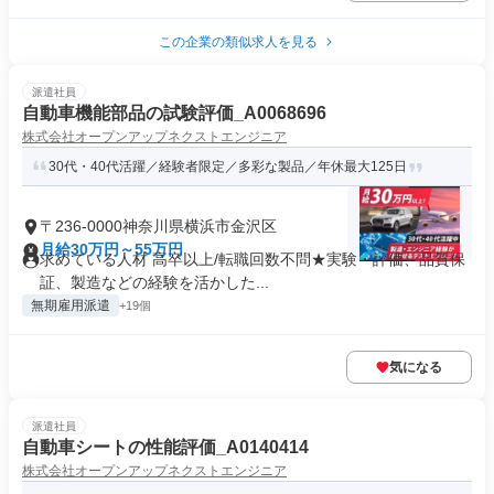
この企業の類似求人を見る
派遣社員
自動車機能部品の試験評価_A0068696
株式会社オープンアップネクストエンジニア
30代・40代活躍／経験者限定／多彩な製品／年休最大125日
〒236-0000神奈川県横浜市金沢区
月給30万円～55万円
求めている人材 高卒以上/転職回数不問★実験・評価、品質保
証、製造などの経験を活かした...
無期雇用派遣
+19個
気になる
派遣社員
自動車シートの性能評価_A0140414
株式会社オープンアップネクストエンジニア