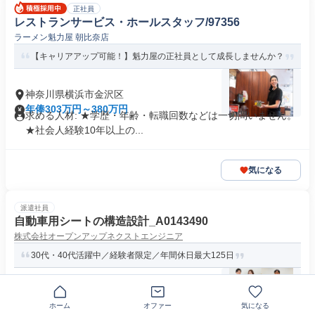
正社員
レストランサービス・ホールスタッフ/97356
ラーメン魁力屋 朝比奈店
【キャリアアップ可能！】魁力屋の正社員として成長しませんか？
神奈川県横浜市金沢区
年俸303万円～380万円
求める人材: ★学歴・年齢・転職回数などは一切問いません。
★社会人経験10年以上の...
気になる
派遣社員
自動車用シートの構造設計_A0143490
株式会社オープンアップネクストエンジニア
30代・40代活躍中／経験者限定／年間休日最大125日
〒236-0000神奈川県横浜市金沢区
ホーム
オファー
気になる
月給30万円～55万円
求めている人材 高卒以上/転職回数不問★生産技術、製造技