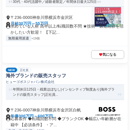
30代・40代活躍中／経験者限定／年間休日最大125日
〒236-0000神奈川県横浜市金沢区
月給30万円～55万円
求めている人材 高卒以上/転職回数不問 ★技術・製造経験を活
かしたい方歓迎！ 【下記...
無期雇用派遣
+19個
気になる
NEW
正社員
海外ブランドの販売スタッフ
ヒューゴボスジャパン株式会社
年間休日125日・残業ほぼなし|インセンティブ制度あり|海外ブラ
ンドの販売スタッフ|正社員...
〒236-0007神奈川県横浜市金沢区白帆
年俸300万円～600万円
応募条件 ◆転職回数不問 ◆ブランクOK ◆幅広い年齢層が在
籍中 【必須条件】 ・ア...