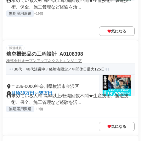
求めている人材 高卒以上/転職回数不問★生産技術、製造技
術、保全、施工管理など経験を活...
無期雇用派遣
+19個
気になる
派遣社員
航空機部品の工程設計_A0108398
株式会社オープンアップネクストエンジニア
30代・40代活躍中／経験者限定／年間休日最大125日
〒236-0000神奈川県横浜市金沢区
月給30万円～55万円
求めている人材 高卒以上/転職回数不問★生産技術、製造技
術、保全、施工管理など経験を活...
無期雇用派遣
+19個
気になる