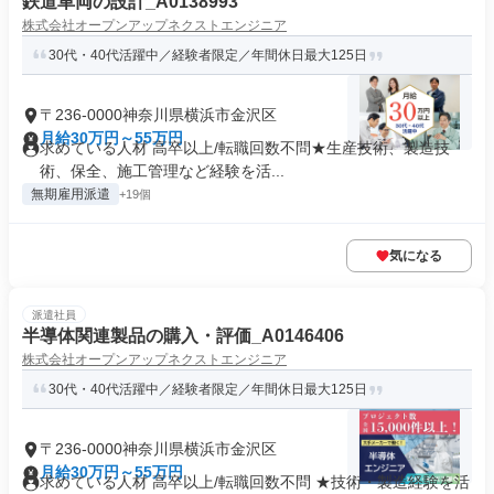
鉄道車両の設計_A0138993
株式会社オープンアップネクストエンジニア
30代・40代活躍中／経験者限定／年間休日最大125日
〒236-0000神奈川県横浜市金沢区
月給30万円～55万円
求めている人材 高卒以上/転職回数不問★生産技術、製造技
術、保全、施工管理など経験を活...
無期雇用派遣
+19個
気になる
派遣社員
半導体関連製品の購入・評価_A0146406
株式会社オープンアップネクストエンジニア
30代・40代活躍中／経験者限定／年間休日最大125日
〒236-0000神奈川県横浜市金沢区
月給30万円～55万円
求めている人材 高卒以上/転職回数不問 ★技術・製造経験を活