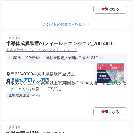
気になる
この企業の類似求人を見る
派遣社員
半導体成膜装置のフィールドエンジニア_A0149161
株式会社オープンアップネクストエンジニア
30代・40代活躍中／経験者限定／年間休日最大125日
〒236-0000神奈川県横浜市金沢区
月給30万円～55万円
求めている人材 高卒以上/転職回数不問 ★技術・製造経験を活
かしたい方歓迎！ 【下記...
無期雇用派遣
+19個
気になる
派遣社員