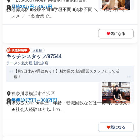
〒236-0007神奈川県横浜市金沢区白帆
月給33万円～45万円
応募資格 ■経験不問 ■学歴不問 ■資格不問 ＼ こんな方にオス
スメ ／ ＊飲食業で...
気になる
正社員
キッチンスタッフ/97544
ラーメン魁力屋 朝比奈店
【月9日休み×昇給あり！】魁力屋の店舗運営スタッフとして活
躍！
神奈川県横浜市金沢区
年俸303万円～380万円
求める人材: ★学歴・年齢・転職回数などは一切問いません。
★社会人経験10年以上の...
気になる