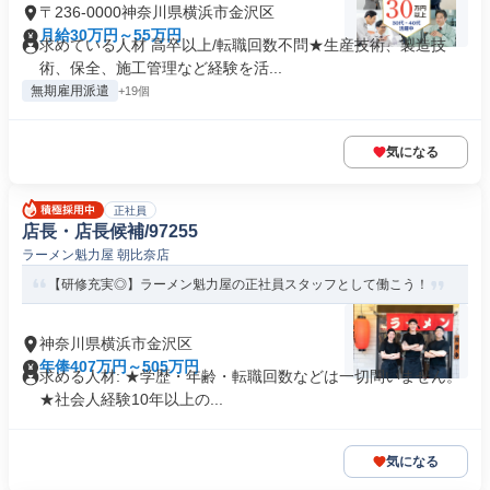
〒236-0000神奈川県横浜市金沢区
月給30万円～55万円
求めている人材 高卒以上/転職回数不問★生産技術、製造技
術、保全、施工管理など経験を活...
無期雇用派遣
+19個
気になる
正社員
店長・店長候補/97255
ラーメン魁力屋 朝比奈店
【研修充実◎】ラーメン魁力屋の正社員スタッフとして働こう！
神奈川県横浜市金沢区
年俸407万円～505万円
求める人材: ★学歴・年齢・転職回数などは一切問いません。
★社会人経験10年以上の...
気になる