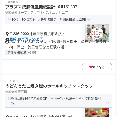
派遣社員
プラズマ成膜装置機械設計_A0151393
株式会社オープンアップネクストエンジニア
30代・40代活躍中／経験者限定／年間休日最大125日
〒236-0000神奈川県横浜市金沢区
月給30万円～55万円
求めている人材 高卒以上/転職回数不問★生産技術、製造技
術、保全、施工管理など経験を活...
無期雇用派遣
+19個
気になる
正社員
うどんとたこ焼き屋のホールキッチンスタッフ
株式会社熊五郎
転職回数不問で未経験OK！住宅手当・家族手当ありで固定費削
減！