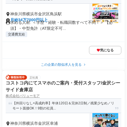
神奈川県横浜市金沢区鳥浜駅
月給34万7000円以上
求める人材: ＜学歴・経験・転職回数すべて不問！＞ 【必
須】・中型免許（AT限定不可...
交通費支給
気になる
この企業の類似求人を見る
正社員
コストコ内にてスマホのご案内・受付スタッフ/金沢シー
サイド倉庫店
株式会社バリューモア
【外回りなし×高成約率】年休120日＆完休2日制／残業少なめ／リ
モート面接OK！9割の社員...
神奈川県横浜市金沢区幸浦