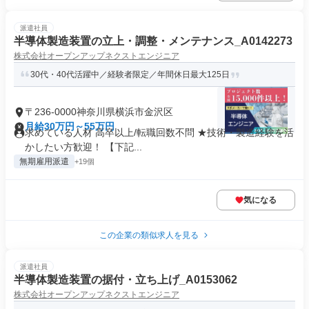
派遣社員
半導体製造装置の立上・調整・メンテナンス_A0142273
株式会社オープンアップネクストエンジニア
30代・40代活躍中／経験者限定／年間休日最大125日
〒236-0000神奈川県横浜市金沢区
月給30万円～55万円
求めている人材 高卒以上/転職回数不問 ★技術・製造経験を活
かしたい方歓迎！ 【下記...
無期雇用派遣
+19個
気になる
この企業の類似求人を見る
派遣社員
半導体製造装置の据付・立ち上げ_A0153062
株式会社オープンアップネクストエンジニア