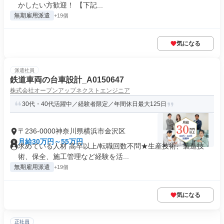
かしたい方歓迎！ 【下記...
無期雇用派遣
+19個
気になる
派遣社員
鉄道車両の台車設計_A0150647
株式会社オープンアップネクストエンジニア
30代・40代活躍中／経験者限定／年間休日最大125日
〒236-0000神奈川県横浜市金沢区
月給30万円～55万円
求めている人材 高卒以上/転職回数不問★生産技術、製造技
術、保全、施工管理など経験を活...
無期雇用派遣
+19個
気になる
正社員