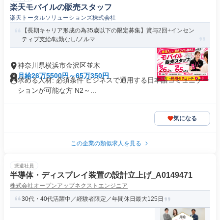
楽天モバイルの販売スタッフ
楽天トータルソリューションズ株式会社
【長期キャリア形成の為35歳以下の限定募集】賞与2回+インセン
ティブ支給/転勤なし/ノルマ...
神奈川県横浜市金沢区並木
月給26万5500円～65万350円
求める人材: 必須条件 ビジネスで通用する日本語コミュニケー
ションが可能な方 N2～...
気になる
この企業の類似求人を見る
派遣社員
半導体・ディスプレイ装置の設計立上げ_A0149471
株式会社オープンアップネクストエンジニア
30代・40代活躍中／経験者限定／年間休日最大125日