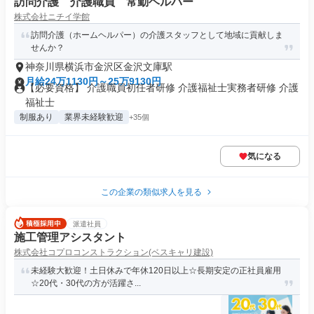
訪問介護 介護職員 常勤ヘルパー
株式会社ニチイ学館
訪問介護（ホームヘルパー）の介護スタッフとして地域に貢献しま
せんか？
神奈川県横浜市金沢区金沢文庫駅
月給24万1130円～25万9130円
【必要資格】 介護職員初任者研修 介護福祉士実務者研修 介護
福祉士
制服あり
業界未経験歓迎
+35個
気になる
この企業の類似求人を見る
派遣社員
施工管理アシスタント
株式会社コプロコンストラクション(ベスキャリ建設)
未経験大歓迎！土日休みで年休120日以上☆長期安定の正社員雇用
☆20代・30代の方が活躍さ...