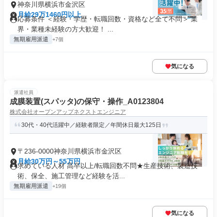
神奈川県横浜市金沢区
月給29万1460円以上
応募条件 ＜経験・学歴・転職回数・資格など全て不問＞ 業
界・業種未経験の方大歓迎！ ...
無期雇用派遣
+7個
気になる
派遣社員
成膜装置(スパッタ)の保守・操作_A0123804
株式会社オープンアップネクストエンジニア
30代・40代活躍中／経験者限定／年間休日最大125日
〒236-0000神奈川県横浜市金沢区
月給30万円～55万円
求めている人材 高卒以上/転職回数不問★生産技術、製造技
術、保全、施工管理など経験を活...
無期雇用派遣
+19個
気になる