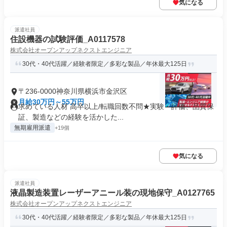
気になる
派遣社員
住設機器の試験評価_A0117578
株式会社オープンアップネクストエンジニア
30代・40代活躍／経験者限定／多彩な製品／年休最大125日
〒236-0000神奈川県横浜市金沢区
月給30万円～55万円
求めている人材 高卒以上/転職回数不問★実験・評価、品質保
証、製造などの経験を活かした...
無期雇用派遣
+19個
気になる
派遣社員
液晶製造装置レーザーアニール装の現地保守_A0127765
株式会社オープンアップネクストエンジニア
30代・40代活躍／経験者限定／多彩な製品／年休最大125日