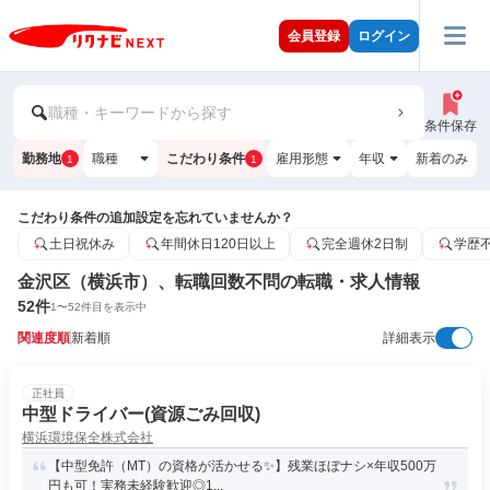
会員登録
ログイン
職種・キーワードから探す
条件保存
勤務地
職種
こだわり条件
雇用形態
年収
新着のみ
1
1
こだわり条件の追加設定を忘れていませんか？
土日祝休み
年間休日120日以上
完全週休2日制
学歴
金沢区（横浜市）、転職回数不問の転職・求人情報
52
件
1
〜
52
件目を表示中
関連度順
新着順
詳細表示
正社員
中型ドライバー(資源ごみ回収)
横浜環境保全株式会社
【中型免許（MT）の資格が活かせる✨】残業ほぼナシ×年収500万
円も可！実務未経験歓迎◎1...