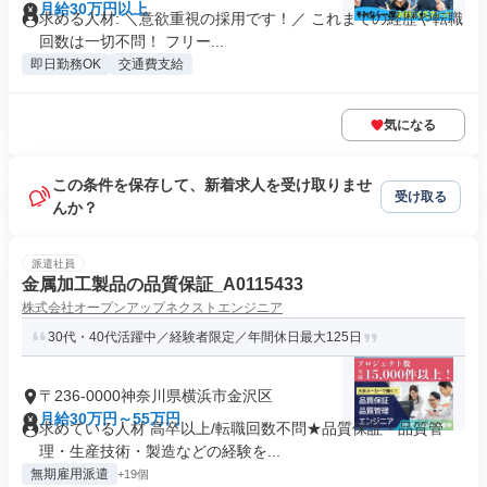
月給30万円以上
求める人材: ＼意欲重視の採用です！／ これまでの経歴や転職
回数は一切不問！ フリー...
即日勤務OK
交通費支給
気になる
この条件を保存して、新着求人を受け取りませ
受け取る
んか？
派遣社員
金属加工製品の品質保証_A0115433
株式会社オープンアップネクストエンジニア
30代・40代活躍中／経験者限定／年間休日最大125日
〒236-0000神奈川県横浜市金沢区
月給30万円～55万円
求めている人材 高卒以上/転職回数不問★品質保証・品質管
理・生産技術・製造などの経験を...
無期雇用派遣
+19個