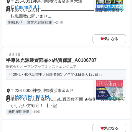
〒236-0031神奈川県横浜市金沢区六浦
日給9840円以上
求めている人材 ══════════════════ 履歴書の空白や
転職回数は問いませ...
制服あり
業界未経験歓迎
+24個
気になる
派遣社員
半導体光源装置部品の品質保証_A0106787
株式会社オープンアップネクストエンジニア
30代・40代活躍中／経験者限定／年間休日最大125日
〒236-0000神奈川県横浜市金沢区
月給30万円～55万円
求めている人材 高卒以上/転職回数不問 ★技術・製造経験を活
かしたい方歓迎！ 【下記...
無期雇用派遣
+19個
気になる