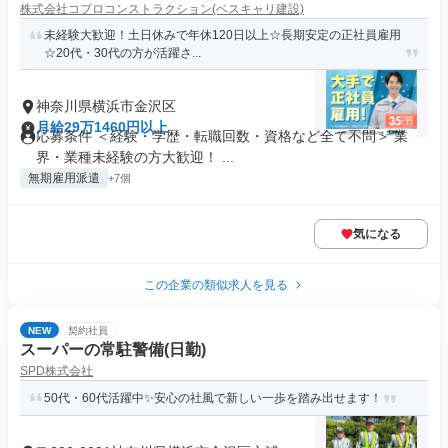
株式会社コプロコンストラクション(ベスキャリ建設)
未経験大歓迎！土日休みで年休120日以上☆長期安定の正社員雇用
☆20代・30代の方が活躍さ...
神奈川県横浜市金沢区
月給29万1460円以上
応募条件 ＜経験・学歴・転職回数・資格など全て不問＞ 業
界・業種未経験の方大歓迎！ ...
無期雇用派遣
+7個
気になる
この企業の類似求人を見る
NEW
契約社員
スーパーの常駐警備(日勤)
SPD株式会社
50代・60代活躍中✨安心の社風で新しい一歩を踏み出せます！