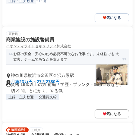
主婦・主夫歓迎
+12個
気になる
正社員
商業施設の施設警備員
イオンディライトセキュリティ株式会社
お店の安全・安心のため必要不可欠なお仕事です。未経験でも 大
丈夫。チームであなたを支えます
神奈川県横浜市金沢区金沢八景駅
月給23万円～27万2780円
資格 18歳以上の方 前職・学歴・ブランク・転職回数など、一
切 不問。とにかく、やる気...
主婦・主夫歓迎
交通費支給
気になる
正社員