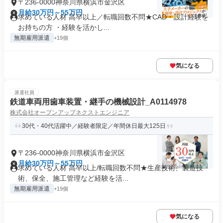
〒236-0000神奈川県横浜市金沢区
月給30万円～55万円
求めている人材 高卒以上／転職回数不問★CAD・設計経験を
お持ちの方 ・経験を活かし...
無期雇用派遣
+19個
気になる
派遣社員
鉄道車両用歯車装置・継手の機械設計_A0114978
株式会社オープンアップネクストエンジニア
30代・40代活躍中／経験者限定／年間休日最大125日
〒236-0000神奈川県横浜市金沢区
月給30万円～55万円
求めている人材 高卒以上/転職回数不問★生産技術、製造技
術、保全、施工管理など経験を活...
無期雇用派遣
+19個
気になる