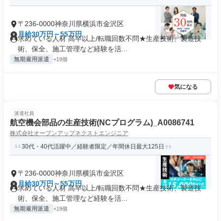
〒236-0000神奈川県横浜市金沢区
月給30万円～55万円
求めている人材 高卒以上/転職回数不問★生産技術、製造技
術、保全、施工管理など経験を活...
無期雇用派遣
+19個
気になる
派遣社員
航空機会部品の生産技術(NCプログラム)_A0086741
株式会社オープンアップネクストエンジニア
30代・40代活躍中／経験者限定／年間休日最大125日
〒236-0000神奈川県横浜市金沢区
月給30万円～55万円
求めている人材 高卒以上/転職回数不問★生産技術、製造技
術、保全、施工管理など経験を活...
無期雇用派遣
+19個