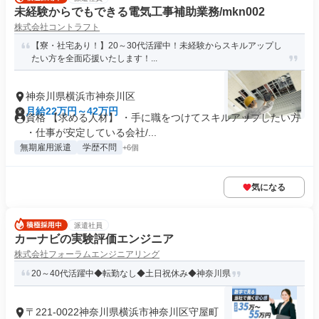
未経験からでもできる電気工事補助業務/mkn002
株式会社コントラフト
【寮・社宅あり！】20～30代活躍中！未経験からスキルアップし
たい方を全面応援いたします！...
神奈川県横浜市神奈川区
月給22万円～42万円
資格 【求める人材】 ・手に職をつけてスキルアップしたい方
・仕事が安定している会社/...
無期雇用派遣
学歴不問
+6個
気になる
派遣社員
カーナビの実験評価エンジニア
株式会社フォーラムエンジニアリング
20～40代活躍中◆転勤なし◆土日祝休み◆神奈川県
〒221-0022神奈川県横浜市神奈川区守屋町