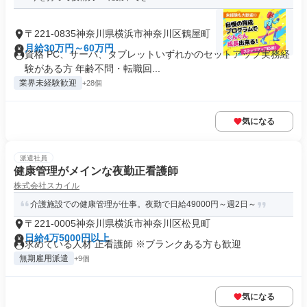
〒221-0835神奈川県横浜市神奈川区鶴屋町
月給30万円～60万円
資格 PC、サーバ、タブレットいずれかのセットアップ実務経
験がある方 年齢不問・転職回...
業界未経験歓迎
+28個
気になる
派遣社員
健康管理がメインな夜勤正看護師
株式会社スカイル
介護施設での健康管理が仕事。夜勤で日給49000円～週2日～
〒221-0005神奈川県横浜市神奈川区松見町
日給4万5000円以上
求めている人材 正看護師 ※ブランクある方も歓迎
無期雇用派遣
+9個
気になる