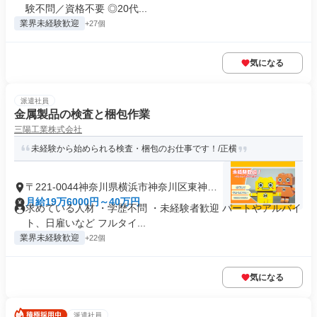
験不問／資格不要 ◎20代...
業界未経験歓迎
+27個
気になる
派遣社員
金属製品の検査と梱包作業
三陽工業株式会社
未経験から始められる検査・梱包のお仕事です！/正横
〒221-0044神奈川県横浜市神奈川区東神奈
川
月給19万6000円～40万円
求めている人材 ・学歴不問 ・未経験者歓迎 パートやアルバイ
ト、日雇いなど フルタイ...
業界未経験歓迎
+22個
気になる
派遣社員