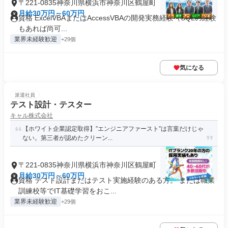
〒221-0835神奈川県横浜市神奈川区鶴屋町
月給30万円～60万円
資格 ExcelVBAまたはAccessVBAの開発実務経験（SQLの経験
もあれば尚可...
業界未経験歓迎
+29個
気になる
派遣社員
テスト設計・テスター
キャル株式会社
【ホワイト企業認定取得】”エンジニアファースト”は言葉だけじゃ
ない。第三者が認めたクリーン...
〒221-0835神奈川県横浜市神奈川区鶴屋町
月給30万円～60万円
資格 テスト設計またはテスト実施経験のある方。 または職業
訓練校等でIT基礎学習をおこ...
業界未経験歓迎
+29個