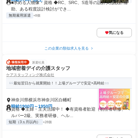
■求める人物像・資格 ◆RC、SRC、S造等の設計又は設計補
助、ある程度設計検討ができ...
無期雇用派遣
+8個
気になる
この企業の類似求人を見る
派遣社員
地域密着デイの介護スタッフ
ケアスタッフィング株式会社
最短翌日から就業開始！！上場グループで安定×高時給
神奈川県横浜市神奈川区白幡町
時給1900円～1950円
資格 ◆主婦・主夫活躍中！ ◆有資格者歓迎（初任者研修、ヘ
ルパー2級、実務者研修、ヘル...
短期（3ヵ月以内）
+28個