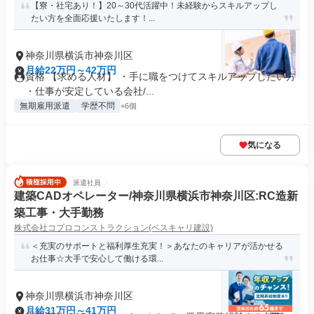
【寮・社宅あり！】20～30代活躍中！未経験からスキルアップし
たい方を全面応援いたします！...
神奈川県横浜市神奈川区
月給22万円～42万円
資格 【求める人材】 ・手に職をつけてスキルアップしたい方
・仕事が安定している会社/...
無期雇用派遣
学歴不問
+6個
気になる
派遣社員
建築CADオペレーター/神奈川県横浜市神奈川区:RC造新
築工事・大手勤務
株式会社コプロコンストラクション(ベスキャリ建設)
＜充実のサポートと福利厚生充実！＞あなたのキャリアが活かせる
お仕事☆大手で安心して働ける環...
神奈川県横浜市神奈川区
月給31万円～41万円