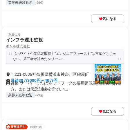
業界未経験歓迎
+29個
気になる
派遣社員
インフラ運用監視
キャル株式会社
【ホワイト企業認定取得】”エンジニアファースト”は言葉だけじゃ
ない。第三者が認めたクリーン...
〒221-0835神奈川県横浜市神奈川区鶴屋町
月給30万3000円～40万円
資格 サーバーまたはネットワークの運用監視実務経験のある
方、または職業訓練校等でLin...
業界未経験歓迎
+29個
気になる
派遣社員