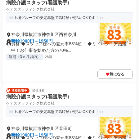
病院介護スタッフ(看護助手)
ケアスタッフィング株式会社
上場グループの安定基盤で高時給♪日払いOKです！
神奈川県横浜市神奈川区西神奈川
時給1900円～1950円
資格 ◆スタッフ様への還元率83%超！ ◆ミドルシニア活躍
中！お仕事を始めた方の70%...
短期（3ヵ月以内）
+28個
気になる
派遣社員
病院介護スタッフ(看護助手)
ケアスタッフィング株式会社
上場グループの安定基盤で高時給♪日払いOKです！
神奈川県横浜市神奈川区菅田町
時給1900円～1950円
資格 ◆スタッフ様への還元率83%超！ ◆ミドルシニア活躍