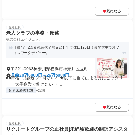
気になる
派遣社員
老人クラブの事務・庶務
株式会社エイジェック
【賞与年2回＆残業代全額支給】年間休日125日！業界大手でオフ
ィスワークデビュー。
〒221-0063神奈川県横浜市神奈川区立町
月給20万6000円～26万5000円
資格 ＼経験は不問です／ ★以下に当てはまる方にピッタリ！
・大手企業で働きたい ・...
業界未経験歓迎
+22個
気になる
派遣社員
リクルートグループの正社員|未経験歓迎の翻訳アシスタ