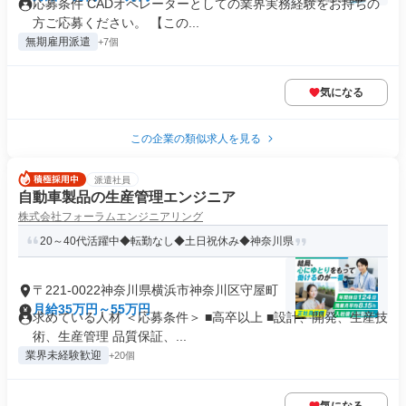
応募条件 CADオペレーターとしての業界実務経験をお持ちの
方ご応募ください。 【この...
無期雇用派遣
+7個
気になる
この企業の類似求人を見る
派遣社員
自動車製品の生産管理エンジニア
株式会社フォーラムエンジニアリング
20～40代活躍中◆転勤なし◆土日祝休み◆神奈川県
〒221-0022神奈川県横浜市神奈川区守屋町
月給35万円～55万円
求めている人材 ＜応募条件＞ ■高卒以上 ■設計、開発、生産技
術、生産管理 品質保証、...
業界未経験歓迎
+20個