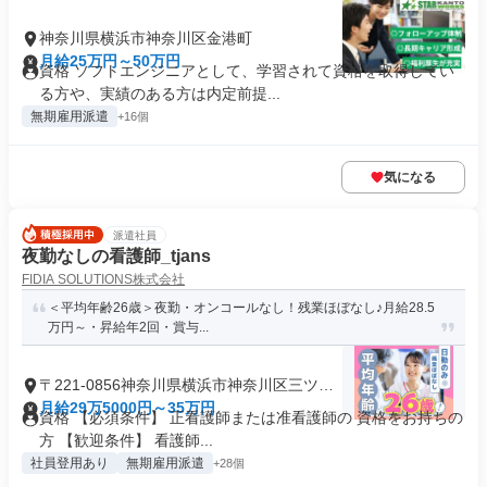
神奈川県横浜市神奈川区金港町
月給25万円～50万円
資格 ソフトエンジニアとして、学習されて資格を取得してい
る方や、実績のある方は内定前提...
無期雇用派遣
+16個
気になる
派遣社員
夜勤なしの看護師_tjans
FIDIA SOLUTIONS株式会社
＜平均年齢26歳＞夜勤・オンコールなし！残業ほぼなし♪月給28.5
万円～・昇給年2回・賞与...
〒221-0856神奈川県横浜市神奈川区三ツ沢
上町
月給29万5000円～35万円
資格 【必須条件】 正看護師または准看護師の 資格をお持ちの
方 【歓迎条件】 看護師...
社員登用あり
無期雇用派遣
+28個