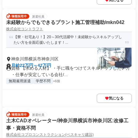
気になる
派遣社員
未経験からでもできるプラント施工管理補助/mkn042
株式会社コントラフト
【寮・社宅あり！】20～30代活躍中！未経験からスキルアップし
たい方を全面応援いたします！...
神奈川県横浜市神奈川区
月給22万円～42万円
資格 【求める人材】 ・手に職をつけてスキルアップしたい方
・仕事が安定している会社/...
無期雇用派遣
学歴不問
+6個
気になる
派遣社員
土木CADオペレーター/神奈川県横浜市神奈川区:改修工
事・資格不問
株式会社コプロコンストラクション(ベスキャリ建設)