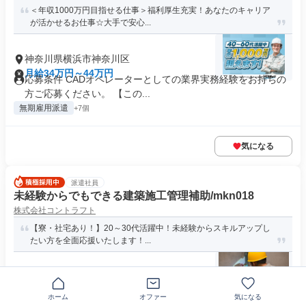
＜年収1000万円目指せる仕事＞福利厚生充実！あなたのキャリア
が活かせるお仕事☆大手で安心...
神奈川県横浜市神奈川区
月給34万円～44万円
応募条件 CADオペレーターとしての業界実務経験をお持ちの
方ご応募ください。 【この...
無期雇用派遣
+7個
気になる
派遣社員
未経験からでもできる建築施工管理補助/mkn018
株式会社コントラフト
【寮・社宅あり！】20～30代活躍中！未経験からスキルアップし
たい方を全面応援いたします！...
神奈川県横浜市神奈川区
月給22万円～42万円
資格 【求める人材】 ・手に職をつけてスキルアップしたい方
ホーム
オファー
気になる