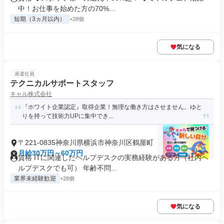
中！お仕事を始めた方の70%...
短期（3ヵ月以内）
+28個
気になる
派遣社員
テクニカルサポートスタッフ
キャル株式会社
『ホワイト企業認定』取得企業！無理な働き方はさせません。ゆと
りを持って技術力UPに集中でき...
〒221-0835神奈川県横浜市神奈川区鶴屋町
月給30万円～60万円
資格 ITに関連したヘルプデスクの実務経験がある方（社内ヘ
ルプデスクでも可） 年齢不問...
業界未経験歓迎
+28個
気になる