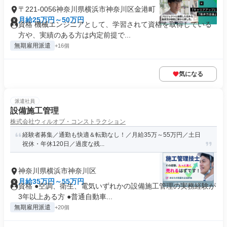
〒221-0056神奈川県横浜市神奈川区金港町
月給25万円～50万円
資格 機械エンジニアとして、学習されて資格を取得している
方や、実績のある方は内定前提で...
無期雇用派遣
+16個
気になる
派遣社員
設備施工管理
株式会社ウィルオブ・コンストラクション
経験者募集／通勤も快適＆転勤なし！／月給35万～55万円／土日
祝休・年休120日／過度な残...
神奈川県横浜市神奈川区
月給35万円～55万円
資格 ●空調、衛生、電気いずれかの設備施工管理の実務経験が
3年以上ある方 ●普通自動車...
無期雇用派遣
+20個