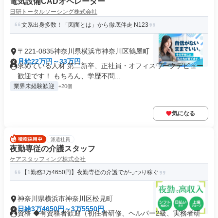
電気設備CADオペレーター
日研トータルソーシング株式会社
文系出身多数！「図面とは」から徹底伴走 N123
〒221-0835神奈川県横浜市神奈川区鶴屋町
月給22万円～33万円
求めている人材 第二新卒、正社員・オフィスワークデビュー
歓迎です！ もちろん、学歴不問...
業界未経験歓迎
+20個
気になる
派遣社員
夜勤専従の介護スタッフ
ケアスタッフィング株式会社
【1勤務3万4650円】夜勤専従の介護でがっつり稼ぐ
神奈川県横浜市神奈川区松見町
日給3万4650円～3万5550円
資格 ◆有資格者歓迎（初任者研修、ヘルパー2級、実務者研