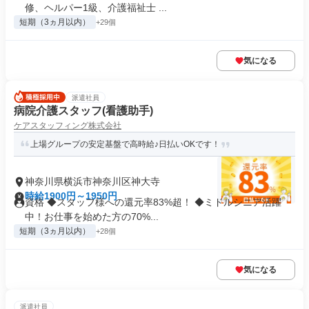
修、ヘルパー1級、介護福祉士 ...
短期（3ヵ月以内）
+29個
気になる
派遣社員
病院介護スタッフ(看護助手)
ケアスタッフィング株式会社
上場グループの安定基盤で高時給♪日払いOKです！
神奈川県横浜市神奈川区神大寺
時給1900円～1950円
資格 ◆スタッフ様への還元率83%超！ ◆ミドルシニア活躍
中！お仕事を始めた方の70%...
短期（3ヵ月以内）
+28個
気になる
派遣社員