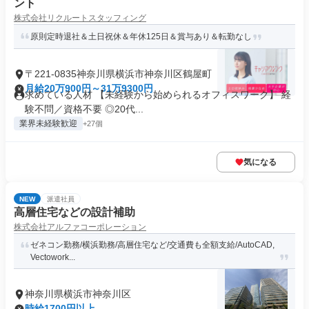
ント
株式会社リクルートスタッフィング
原則定時退社＆土日祝休＆年休125日＆賞与あり＆転勤なし
〒221-0835神奈川県横浜市神奈川区鶴屋町
月給20万900円～31万9300円
求めている人材 【未経験から始められるオフィスワーク】 経
験不問／資格不要 ◎20代...
業界未経験歓迎
+27個
気になる
NEW
派遣社員
高層住宅などの設計補助
株式会社アルファコーポレーション
ゼネコン勤務/横浜勤務/高層住宅など/交通費も全額支給/AutoCAD,
Vectowork...
神奈川県横浜市神奈川区
時給1700円以上