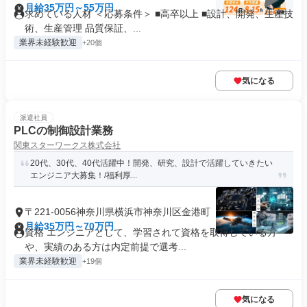
月給35万円～55万円
求めている人材 ＜応募条件＞ ■高卒以上 ■設計、開発、生産技
術、生産管理 品質保証、...
業界未経験歓迎
+20個
気になる
派遣社員
PLCの制御設計業務
関東スターワークス株式会社
20代、30代、40代活躍中！開発、研究、設計で活躍していきたい
エンジニア大募集！/福利厚...
〒221-0056神奈川県横浜市神奈川区金港町
月給35万円～70万円
資格 エンジニアとして、学習されて資格を取得している方
や、実績のある方は内定前提で選考...
業界未経験歓迎
+19個
気になる