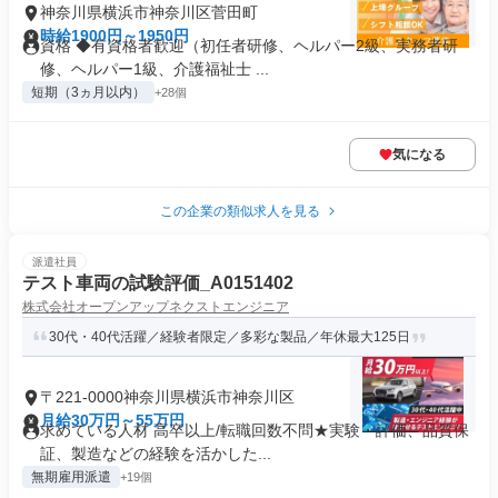
神奈川県横浜市神奈川区菅田町
時給1900円～1950円
資格 ◆有資格者歓迎（初任者研修、ヘルパー2級、実務者研
修、ヘルパー1級、介護福祉士 ...
短期（3ヵ月以内）
+28個
気になる
この企業の類似求人を見る
派遣社員
テスト車両の試験評価_A0151402
株式会社オープンアップネクストエンジニア
30代・40代活躍／経験者限定／多彩な製品／年休最大125日
〒221-0000神奈川県横浜市神奈川区
月給30万円～55万円
求めている人材 高卒以上/転職回数不問★実験・評価、品質保
証、製造などの経験を活かした...
無期雇用派遣
+19個