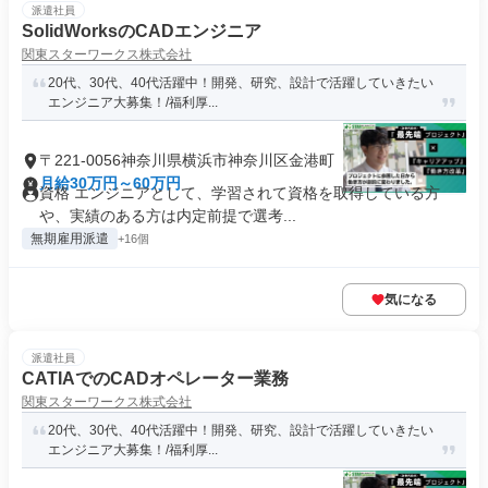
派遣社員
SolidWorksのCADエンジニア
関東スターワークス株式会社
20代、30代、40代活躍中！開発、研究、設計で活躍していきたい
エンジニア大募集！/福利厚...
〒221-0056神奈川県横浜市神奈川区金港町
月給30万円～60万円
資格 エンジニアとして、学習されて資格を取得している方
や、実績のある方は内定前提で選考...
無期雇用派遣
+16個
気になる
派遣社員
CATIAでのCADオペレーター業務
関東スターワークス株式会社
20代、30代、40代活躍中！開発、研究、設計で活躍していきたい
エンジニア大募集！/福利厚...