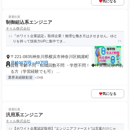
気になる
派遣社員
制御組込系エンジニア
キャル株式会社
『ホワイト企業認定』取得企業！無理な働き方はさせません。ゆと
りを持って技術力UPに集中でき...
〒221-0835神奈川県横浜市神奈川区鶴屋町
月給30万円～60万円
資格 年齢不問・転職回数不問 ・学歴不問！ ◆IT実務経験のあ
る方（学習経験でも可） ...
業界未経験歓迎
+29個
気になる
派遣社員
汎用系エンジニア
キャル株式会社
【ホワイト企業認定取得】”エンジニアファースト”は言葉だけじゃ