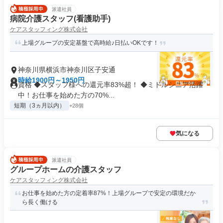
派遣社員
病院介護スタッフ(看護助手)
ケアスタッフィング株式会社
上場グループの安定基盤で高時給♪日払いOKです！
神奈川県横浜市神奈川区子安通
時給1900円～1950円
資格 ◆スタッフ様への還元率83%超！ ◆ミドルシニア活躍
中！お仕事を始めた方の70%...
短期（3ヵ月以内）
+28個
気になる
派遣社員
グループホームの介護スタッフ
ケアスタッフィング株式会社
お仕事を始めた方の定着率87%！上場グループで安定の環境だか
ら長く働ける