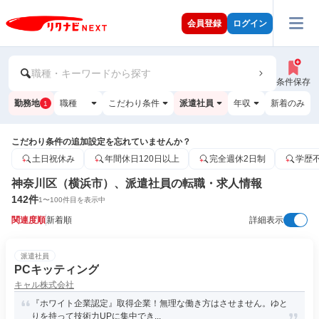
会員登録
ログイン
職種・キーワードから探す
条件保存
勤務地
職種
こだわり条件
派遣社員
年収
新着のみ
1
こだわり条件の追加設定を忘れていませんか？
土日祝休み
年間休日120日以上
完全週休2日制
学歴
神奈川区（横浜市）、派遣社員の転職・求人情報
142
件
1
〜
100
件目を表示中
関連度順
新着順
詳細表示
派遣社員
PCキッティング
キャル株式会社
『ホワイト企業認定』取得企業！無理な働き方はさせません。ゆと
りを持って技術力UPに集中でき...