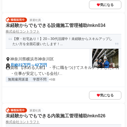
気になる
派遣社員
未経験からでもできる設備施工管理補助/mkn034
株式会社コントラフト
【寮・社宅あり！】20～30代活躍中！未経験からスキルアップし
たい方を全面応援いたします！...
神奈川県横浜市神奈川区
月給22万円～42万円
資格 【求める人材】 ・手に職をつけてスキルアップしたい方
・仕事が安定している会社/...
無期雇用派遣
学歴不問
+6個
気になる
派遣社員
未経験からでもできる内装施工管理補助/mkn026
株式会社コントラフト