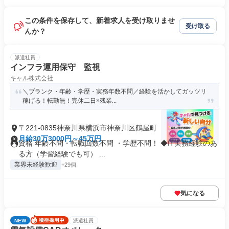
この条件を保存して、新着求人を受け取りませ
受け取る
んか？
派遣社員
インフラ運用保守 監視
キャル株式会社
＼ブランク・年齢・学歴・実務年数不問／経験を活かしてガッツリ
稼げる！転勤無！完休二日×残業...
〒221-0835神奈川県横浜市神奈川区鶴屋町
月給30万3000円～45万円
資格 年齢不問・転職回数不問 ・学歴不問！ ◆IT実務経験のあ
る方（学習経験でも可） ...
業界未経験歓迎
+29個
気になる
NEW
派遣社員