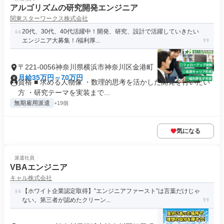
アルゴリズムの研究開発エンジニア
関東スターワークス株式会社
20代、30代、40代活躍中！開発、研究、設計で活躍していきたい
エンジニア大募集！/福利厚...
〒221-0056神奈川県横浜市神奈川区金港町
月給35万円～70万円
資格 ■ 求める人物像 ・数理的思考を活かした開発を行いたい
方 ・研究テーマを実装まで...
無期雇用派遣
+19個
気になる
派遣社員
VBAエンジニア
キャル株式会社
【ホワイト企業認定取得】”エンジニアファースト”は言葉だけじゃ
ない。第三者が認めたクリーン...