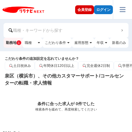
会員登録
ログイン
職種・キーワードから探す
勤務地
職種
こだわり条件
雇用形態
年収
新着のみ
1
こだわり条件の追加設定を忘れていませんか？
土日祝休み
年間休日120日以上
完全週休2日制
学歴
泉区（横浜市）、その他カスタマーサポート/コールセン
ターの転職・求人情報
条件に合った求人が 0件でした
検索条件を緩めて、再度検索してください