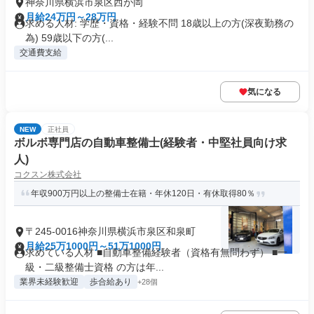
神奈川県横浜市泉区西が岡
月給24万円～28万円
求める人材: 学歴・資格・経験不問 18歳以上の方(深夜勤務の
為) 59歳以下の方(...
交通費支給
気になる
NEW
正社員
ボルボ専門店の自動車整備士(経験者・中堅社員向け求
人)
コクスン株式会社
年収900万円以上の整備士在籍・年休120日・有休取得80％
〒245-0016神奈川県横浜市泉区和泉町
月給25万1000円～51万1000円
求めている人材 ■自動車整備経験者（資格有無問わず） ■一
級・二級整備士資格 の方は年...
業界未経験歓迎
歩合給あり
+28個