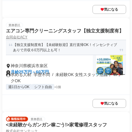
気になる
業務委託
エアコン専門クリーニングスタッフ【独立支援制度有】
合同会社ACY
【独立支援制度有】【未経験歓迎】直行直帰OK！インセンティブ
ありで月収６0万円以上も可！
神奈川県横浜市泉区
月給25万円～60万円
求める人材: 学歴不問 / 未経験OK 女性スタッフ活躍中 Wワー
クOK
週1日からOK
シフト自由
+1個
気になる
業務委託
<未経験からガンガン稼ごう!>家電修理スタッフ
株式会社サンテック