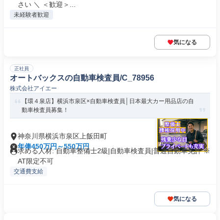
さい ＼ ＜歓迎＞...
未経験者歓迎
気になる
正社員
オートバックスの自動車検査員/C_78956
株式会社アイエー
【環４泉店】横浜市泉区×自動車検査員│日本最大カー用品店の自
動車検査員募集！
神奈川県横浜市泉区上飯田町
年俸450万円～550万円
求める人材: 自動車整備士2級|自動車検査員|普通自動車免許 ※
AT限定不可
交通費支給
気になる