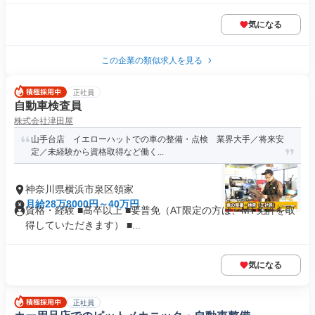
気になる
この企業の類似求人を見る
正社員
自動車検査員
株式会社津田屋
山手台店 イエローハットでの車の整備・点検 業界大手／将来安
定／未経験から資格取得など働く...
神奈川県横浜市泉区領家
月給28万8000円～40万円
資格・経験 ■高卒以上 ■要普免（AT限定の方は、MT免許を取
得していただきます） ■...
気になる
正社員