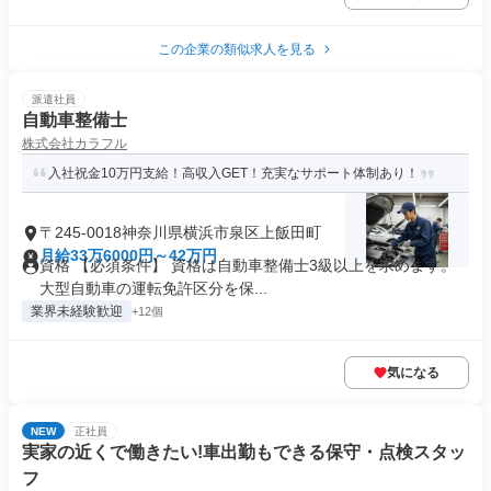
この企業の類似求人を見る
派遣社員
自動車整備士
株式会社カラフル
入社祝金10万円支給！高収入GET！充実なサポート体制あり！
〒245-0018神奈川県横浜市泉区上飯田町
月給33万6000円～42万円
資格 【必須条件】 資格は自動車整備士3級以上を求めます。
大型自動車の運転免許区分を保...
業界未経験歓迎
+12個
気になる
NEW
正社員
実家の近くで働きたい!車出勤もできる保守・点検スタッ
フ