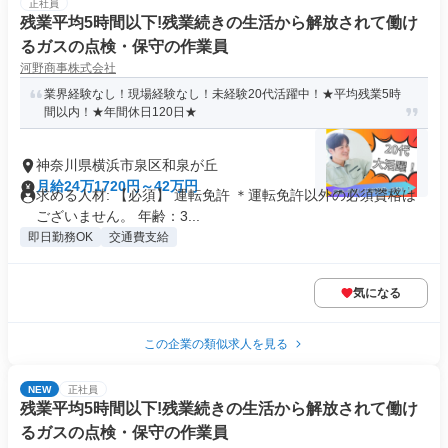
正社員
残業平均5時間以下!残業続きの生活から解放されて働け
るガスの点検・保守の作業員
河野商事株式会社
業界経験なし！現場経験なし！未経験20代活躍中！★平均残業5時
間以内！★年間休日120日★
神奈川県横浜市泉区和泉が丘
月給24万1720円～42万円
求める人材: 【必須】 運転免許 ＊運転免許以外の必須資格は
ございません。 年齢：3...
即日勤務OK
交通費支給
気になる
この企業の類似求人を見る
NEW
正社員
残業平均5時間以下!残業続きの生活から解放されて働け
るガスの点検・保守の作業員