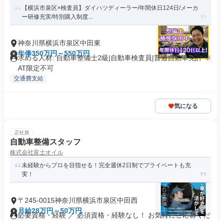
【横浜市泉区×検査員】ダイハツディーラー/年間休日124日/メーカ
ー研修充実/特別購入制度...
神奈川県横浜市泉区中田東
年俸350万円～550万円
求める人材: 自動車整備士2級|自動車検査員|普通自動車免許 ※
AT限定不可
交通費支給
気になる
正社員
自動車整備スタッフ
株式会社富士オイル
未経験からプロを目指せる！完全週休2日制でプライベートも充
実！
〒245-0015神奈川県横浜市泉区中田西
月給28万円～50万円
必要資格・経験 ／ 必須資格・経験なし！ お気軽にご応募くだ