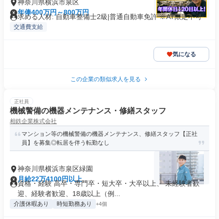
神奈川県横浜市泉区
年俸400万円～800万円
求める人材: 自動車整備士2級|普通自動車免許 ※AT限定不可
交通費支給
気になる
この企業の類似求人を見る
正社員
機械警備の機器メンテナンス・修繕スタッフ
相鉄企業株式会社
マンション等の機械警備の機器メンテナンス、修繕スタッフ【正社
員】を募集◎転居を伴う転勤なし
神奈川県横浜市泉区緑園
月給22万4100円以上
資格・経験 高卒・専門卒・短大卒・大卒以上、 未経験者歓
迎、経験者歓迎、18歳以上（例...
介護休暇あり
時短勤務あり
+4個