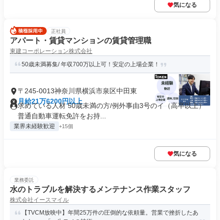
気になる
正社員
アパート・賃貸マンションの賃貸管理職
東建コーポレーション株式会社
50歳未満募集/ 年収700万以上可！安定の上場企業！
〒245-0013神奈川県横浜市泉区中田東
月給21万6200円以上
求めている人材 50歳未満の方/例外事由3号のイ（高卒以上）
普通自動車運転免許をお持...
業界未経験歓迎
+15個
気になる
業務委託
水のトラブルを解決するメンテナンス作業スタッフ
株式会社イースマイル
【TVCM放映中】年間25万件の圧倒的な依頼量。営業で挫折したあ