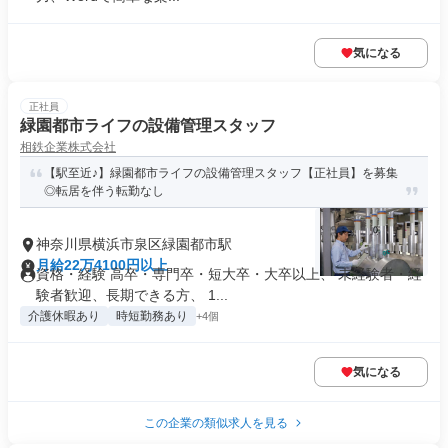
気になる
正社員
緑園都市ライフの設備管理スタッフ
相鉄企業株式会社
【駅至近♪】緑園都市ライフの設備管理スタッフ【正社員】を募集
◎転居を伴う転勤なし
神奈川県横浜市泉区緑園都市駅
月給22万4100円以上
資格・経験 高卒・専門卒・短大卒・大卒以上、 未経験者・経
験者歓迎、長期できる方、 1...
介護休暇あり
時短勤務あり
+4個
気になる
この企業の類似求人を見る