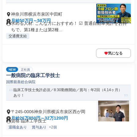
神奈川県横浜市泉区中田町
月給50万円～58万円
求める人材: こんな方におすすめ！ ☑ 普通自動車免許をお持
ちで、第1種または第2種...
交通費支給
気になる
NEW
正社員
一般病院の臨床工学技士
国際親善総合病院
臨床工学技士免許必須／8:30勤務開始／賞与：年2回（4.14ヶ月）
あり！
〒245-0006神奈川県横浜市泉区西が岡
月給26万850円～32万1200円
資格 臨床工学技士
退職金あり
賞与あり
+2個