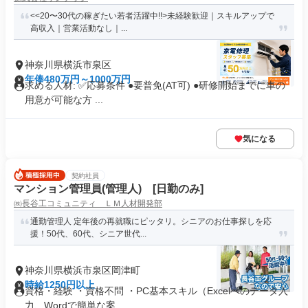
<<20〜30代の稼ぎたい若者活躍中!!>未経験歓迎｜スキルアップで
高収入｜営業活動なし｜...
神奈川県横浜市泉区
年俸480万円～1000万円
求める人材: ✅️応募条件 ●要普免(AT可) ●研修開始までに車の
用意が可能な方 ...
気になる
契約社員
マンション管理員(管理人) [日勤のみ]
㈱長谷工コミュニティ ＬＭ人材開発部
通勤管理人 定年後の再就職にピッタリ。シニアのお仕事探しを応
援！50代、60代、シニア世代...
神奈川県横浜市泉区岡津町
時給1250円以上
資格・経験 ・資格不問 ・PC基本スキル（Excelへのデータ入
力、Wordで簡単な案...