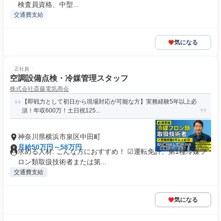
検査員資格、中型...
交通費支給
気になる
正社員
空調設備点検・冷媒管理スタッフ
株式会社斎藤電気商会
【即戦力として初日から現場対応が可能な方】実務経験5年以上必
須！年収600万！土日祝125...
神奈川県横浜市泉区中田町
月給50万円～58万円
求める人材: こんな方におすすめ！ ☑運転免許、第1種冷媒フ
ロン類取扱技術者または第...
交通費支給
気になる