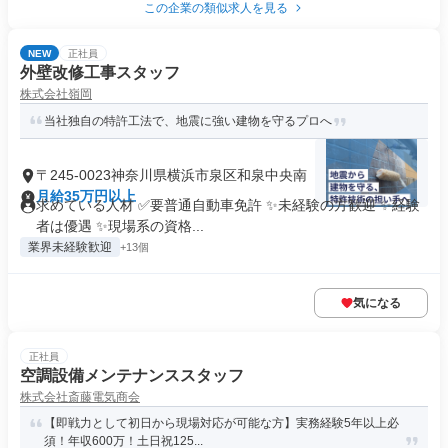
この企業の類似求人を見る
NEW
正社員
外壁改修工事スタッフ
株式会社嶺岡
当社独自の特許工法で、地震に強い建物を守るプロへ
〒245-0023神奈川県横浜市泉区和泉中央南
月給35万円以上
求めている人材 ✅要普通自動車免許 ✨未経験の方歓迎 ✨経験
者は優遇 ✨現場系の資格...
業界未経験歓迎
+13個
気になる
正社員
空調設備メンテナンススタッフ
株式会社斎藤電気商会
【即戦力として初日から現場対応が可能な方】実務経験5年以上必
須！年収600万！土日祝125...