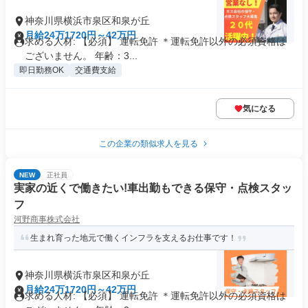
神奈川県横浜市泉区和泉が丘
月給24万1720円～42万円
求める人材: 【必須】 運転免許 ＊運転免許以外の必須資格は
ございません。 年齢：3...
即日勤務OK
交通費支給
気になる
この企業の類似求人を見る
NEW
正社員
実家の近くで働きたい!車出勤もできる保守・点検スタッ
フ
河野商事株式会社
生まれ育った地元で働くインフラを支えるお仕事です！
神奈川県横浜市泉区和泉が丘
月給24万1720円～42万円
求める人材: 【必須】 運転免許 ＊運転免許以外の必須資格は