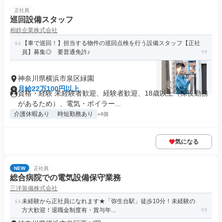
正社員
巡回設備スタッフ
相鉄企業株式会社
【車で巡回！】担当する物件の巡回点検を行う設備スタッフ【正社
員】募集◎ 要普通免許♪
神奈川県横浜市泉区緑園
月給22万100円以上
資格・経験 未経験者歓迎、経験者歓迎、18歳以上（深夜勤務
があるため）、電気・ボイラー...
介護休暇あり
時短勤務あり
+4個
気になる
NEW
正社員
総合病院での電気設備保守業務
三洋装備株式会社
未経験から正社員になれます★「弥生台駅」徒歩10分！未経験の
方大歓迎！退職金制度有・賞与年...