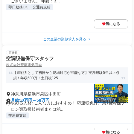
ございません。 年齢：3...
即日勤務OK
交通費支給
気になる
この企業の類似求人を見る
正社員
空調設備保守スタッフ
株式会社斎藤電気商会
【即戦力として初日から現場対応が可能な方】実務経験5年以上必
須！年収600万！土日祝125...
神奈川県横浜市泉区中田町
月給50万円～58万円
求める人材: こんな方におすすめ！ ☑運転免許、第1種冷媒フ
ロン類取扱技術者または第...
交通費支給
気になる