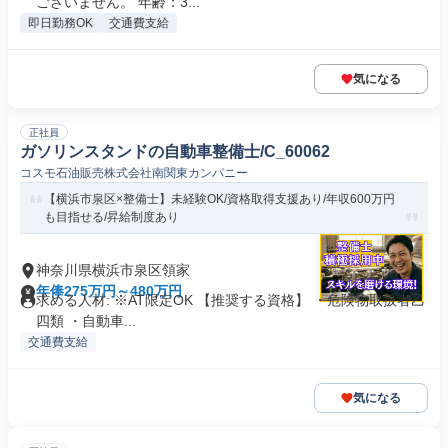
ございません。 年齢：3...
即日勤務OK
交通費支給
気になる
正社員
ガソリンスタンドの自動車整備士/C_60062
コスモ石油販売株式会社南関東カンパニー
【横浜市泉区×整備士】未経験OK/資格取得支援あり/年収600万円
も目指せる/昇給制度あり
神奈川県横浜市泉区領家
年俸275万円～480万円
求める人材: ※AT限定OK 【推奨する資格】 ・危険物取扱者乙
四類 ・自動車...
交通費支給
気になる