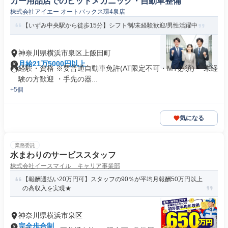
カー用品店でのピットメカニック・自動車整備
株式会社アイエー オートバックス環4泉店
【いずみ中央駅から徒歩15分】シフト制/未経験歓迎/男性活躍中
神奈川県横浜市泉区上飯田町
月給21万5000円以上
経験・資格 ※要普通自動車免許(AT限定不可・MT必須) ・未経
験の方歓迎 ・手先の器...
+5個
気になる
業務委託
水まわりのサービススタッフ
株式会社イースマイル キャリア事業部
【報酬週払い20万円可】スタッフの90％が平均月報酬50万円以上
の高収入を実現★
神奈川県横浜市泉区
完全歩合制