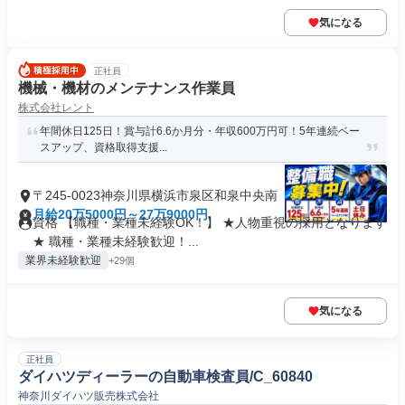
気になる
正社員
機械・機材のメンテナンス作業員
株式会社レント
年間休日125日！賞与計6.6か月分・年収600万円可！5年連続ベー
スアップ、資格取得支援...
〒245-0023神奈川県横浜市泉区和泉中央南
月給20万5000円～27万9000円
資格 【職種・業種未経験OK！】 ★人物重視の採用となります
★ 職種・業種未経験歓迎！...
業界未経験歓迎
+29個
気になる
正社員
ダイハツディーラーの自動車検査員/C_60840
神奈川ダイハツ販売株式会社