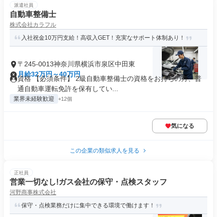
派遣社員
自動車整備士
株式会社カラフル
入社祝金10万円支給！高収入GET！充実なサポート体制あり！
〒245-0013神奈川県横浜市泉区中田東
月給32万円～40万円
資格 【必須条件】 2級自動車整備士の資格をお持ちの方、普
通自動車運転免許を保有してい...
業界未経験歓迎
+12個
気になる
この企業の類似求人を見る
正社員
営業一切なし!ガス会社の保守・点検スタッフ
河野商事株式会社
保守・点検業務だけに集中できる環境で働けます！