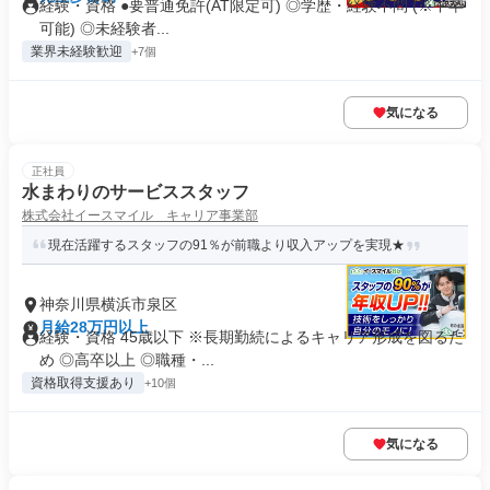
経験・資格 ●要普通免許(AT限定可) ◎学歴・経験不問 (※中卒
可能) ◎未経験者...
業界未経験歓迎
+7個
気になる
正社員
水まわりのサービススタッフ
株式会社イースマイル キャリア事業部
現在活躍するスタッフの91％が前職より収入アップを実現★
神奈川県横浜市泉区
月給28万円以上
経験・資格 45歳以下 ※長期勤続によるキャリア形成を図るた
め ◎高卒以上 ◎職種・...
資格取得支援あり
+10個
気になる