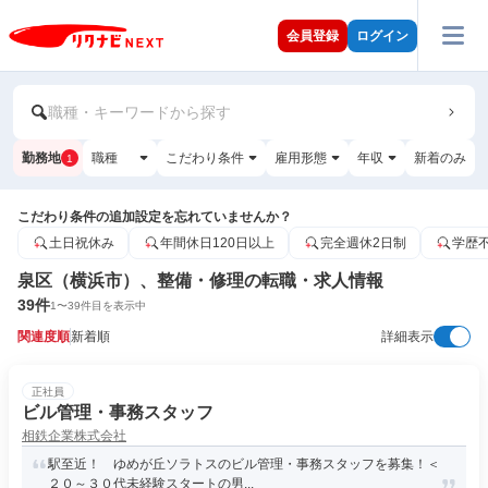
会員登録
ログイン
職種・キーワードから探す
勤務地
職種
こだわり条件
雇用形態
年収
新着のみ
1
こだわり条件の追加設定を忘れていませんか？
土日祝休み
年間休日120日以上
完全週休2日制
学歴
泉区（横浜市）、整備・修理の転職・求人情報
39
件
1
〜
39
件目を表示中
関連度順
新着順
詳細表示
正社員
ビル管理・事務スタッフ
相鉄企業株式会社
駅至近！ ゆめが丘ソラトスのビル管理・事務スタッフを募集！＜
２０～３０代未経験スタートの男...