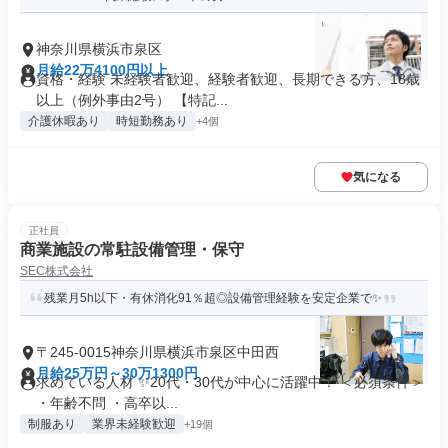
神奈川県横浜市泉区
月給22万4100円以上
資格・経験 未経験者歓迎、経験者歓迎、長期できる方、18歳
以上（例外事由2号） 【特記...
介護休暇あり
時短勤務あり
+4個
気になる
正社員
商業施設の常駐設備管理・保守
SEC株式会社
残業月5h以下・有休消化91％超◎設備管理経験を安定企業で✨
〒245-0015神奈川県横浜市泉区中田西
月給25万円～30万1300円
求めている人材 ✨20代・30代が中心に活躍中！ ＜必須条件＞
・年齢不問 ・高卒以...
制服あり
業界未経験歓迎
+19個