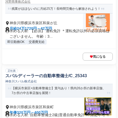
河野商事株式会社
残業がほほないのに月給25万！長時間労働から解放されよう！
神奈川県横浜市泉区和泉が丘
月給24万1720円～42万円
求める人材: 【必須】 運転免許 ＊運転免許以外の必須資格は
ございません。 年齢：3...
即日勤務OK
交通費支給
気になる
正社員
スバルディーラーの自動車整備士/C_25343
神奈川スバル株式会社
【横浜市泉区×自動車整備士】賞与あり！県内26か所の新車店舗、
7か所の中古車店舗を展開！
神奈川県横浜市泉区和泉町
年俸320万円～400万円
求める人材: 自動車整備士2級|普通自動車免許 AT限定不可 ※