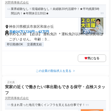
河野商事株式会社
業界経験なし！現場経験なし！未経験20代活躍中！★平均残業5時
間以内！★年間休日120日★
神奈川県横浜市泉区和泉が丘
月給24万1720円～42万円
求める人材: 【必須】 運転免許 ＊運転免許以外の必須資格は
ございません。 年齢：3...
即日勤務OK
交通費支給
気になる
この企業の類似求人を見る
正社員
実家の近くで働きたい!車出勤もできる保守・点検スタッ
フ
河野商事株式会社
生まれ育った地元で働くインフラを支えるお仕事です！