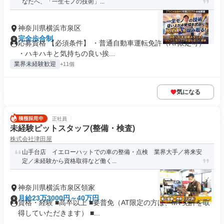
なたへ、「一生モノの技術」...
神奈川県横浜市泉区
完全歩合制
応募資格 【必須条件】 ・普通自動車運転免許（AT限定可）
・ハキハキと気持ちの良い挨...
業界未経験歓迎
+11個
気になる
正社員
未経験ピットスタッフ(整備・検査)
株式会社津田屋
山手台店 イエローハットでの車の整備・点検 業界大手／将来安
定／未経験から資格取得など働く...
神奈川県横浜市泉区領家
月給23万3000円～40万円
資格・経験 ■高卒以上 ■要普免（AT限定の方は、MT免許を取
得していただきます） ■...