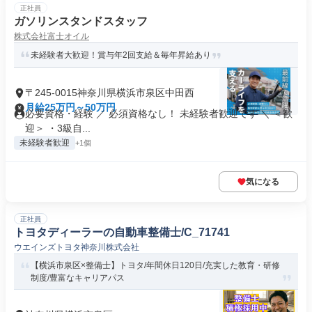
正社員
ガソリンスタンドスタッフ
株式会社富士オイル
未経験者大歓迎！賞与年2回支給＆毎年昇給あり
〒245-0015神奈川県横浜市泉区中田西
月給25万円～50万円
必要資格・経験 ／ 必須資格なし！ 未経験者歓迎です ＼ ＜歓
迎＞ ・3級自...
未経験者歓迎
+1個
気になる
正社員
トヨタディーラーの自動車整備士/C_71741
ウエインズトヨタ神奈川株式会社
【横浜市泉区×整備士】トヨタ/年間休日120日/充実した教育・研修
制度/豊富なキャリアパス