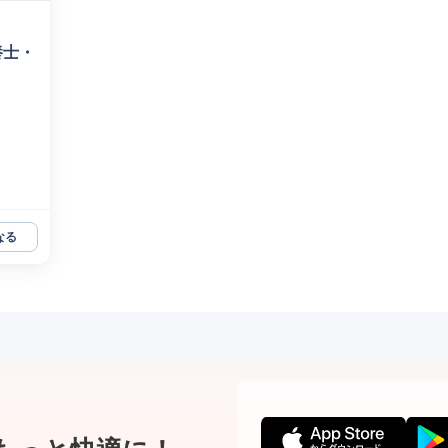
養士・
なる