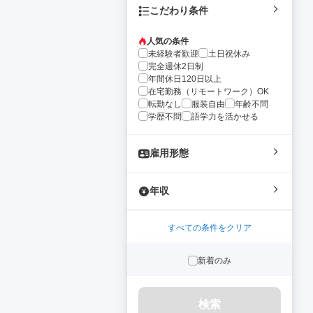
こだわり条件
人気の条件
未経験者歓迎
土日祝休み
完全週休2日制
年間休日120日以上
在宅勤務（リモートワーク）OK
転勤なし
服装自由
年齢不問
学歴不問
語学力を活かせる
雇用形態
年収
すべての条件をクリア
新着のみ
検索