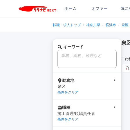
ホーム
オファー
気に
転職・求人トップ
/
神奈川県
/
横浜市
/
泉区
泉
キーワード
こだ
勤務地
泉区
条件をクリア
職種
施工管理/現場責任者
条件をクリア