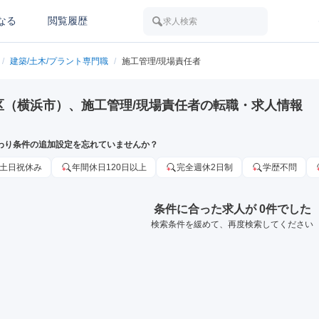
なる
閲覧履歴
求人検索
/
建築/土木/プラント専門職
/
施工管理/現場責任者
区（横浜市）、施工管理/現場責任者の転職・求人情報
わり条件の追加設定を忘れていませんか？
土日祝休み
年間休日120日以上
完全週休2日制
学歴不問
条件に合った求人が 0件でした
検索条件を緩めて、再度検索してください