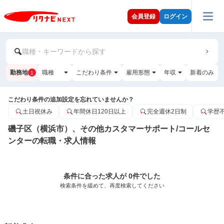
会員登録
ログイン
職種・キーワードから探す
勤務地
職種
こだわり条件
雇用形態
年収
新着のみ
1
こだわり条件の追加設定を忘れていませんか？
土日祝休み
年間休日120日以上
完全週休2日制
学歴
磯子区（横浜市）、その他カスタマーサポート/コールセ
ンターの転職・求人情報
条件に合った求人が 0件でした
検索条件を緩めて、再度検索してください