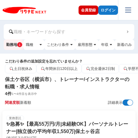
会員登録
ログイン
職種・キーワードから探す
勤務地
職種
こだわり条件
雇用形態
年収
新着のみ
1
こだわり条件の追加設定を忘れていませんか？
土日祝休み
年間休日120日以上
完全週休2日制
学歴
保土ケ谷区（横浜市）、トレーナー/インストラクターの
転職・求人情報
4
件
1
〜
4
件目を表示中
関連度順
新着順
詳細表示
業務委託
✨️急募✨️【最高55万円/月|未経験OK】パーソナルトレー
ナー|独立後の平均年収1,550万|保土ヶ谷店