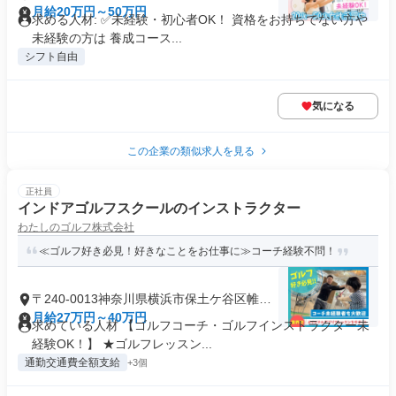
月給20万円～50万円
求める人材: ✅未経験・初心者OK！ 資格をお持ちでない方や
未経験の方は 養成コース...
シフト自由
気になる
この企業の類似求人を見る
正社員
インドアゴルフスクールのインストラクター
わたしのゴルフ株式会社
≪ゴルフ好き必見！好きなことをお仕事に≫コーチ経験不問！
〒240-0013神奈川県横浜市保土ケ谷区帷子
町
月給27万円～40万円
求めている人材 【ゴルフコーチ・ゴルフインストラクター未
経験OK！】 ★ゴルフレッスン...
通勤交通費全額支給
+3個