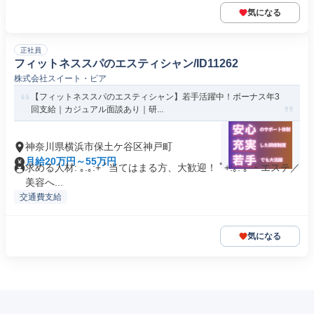
気になる
正社員
フィットネススパのエスティシャン/ID11262
株式会社スイート・ピア
【フィットネススパのエスティシャン】若手活躍中！ボーナス年3
回支給｜カジュアル面談あり｜研...
神奈川県横浜市保土ケ谷区神戸町
月給20万円～55万円
求める人材: ｡.｡:+ ﾟ当てはまる方、大歓迎！ ﾟ+:｡. ｡ ・エステ／
美容へ...
交通費支給
気になる