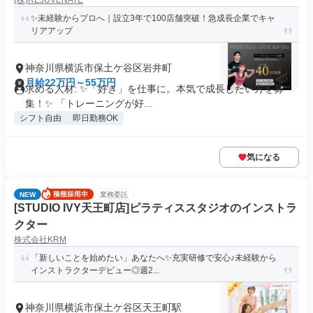
(株)REJUVENATE
✨未経験からプロへ｜設立3年で100店舗突破！急成長企業でキャ
リアアップ
神奈川県横浜市保土ケ谷区岩井町
月給22万円～55万円
求める人材: ✨「好き」を仕事に。本気で成長したい方を募
集！✨ 「トレーニングが好...
シフト自由
即日勤務OK
気になる
NEW
業務委託
[STUDIO IVY天王町店]ピラティススタジオのインストラ
クター
株式会社KRM
「新しいことを始めたい」あなたへ✨充実研修で安心♪未経験から
インストラクターデビュー◎週2...
神奈川県横浜市保土ケ谷区天王町駅