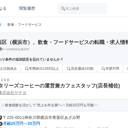
なる
閲覧履歴
求人検索
区
/
飲食・フードサービス
葉区（横浜市）、飲食・フードサービスの転職・求人情
件
1
〜
100
件目を表示中
わり条件の追加設定を忘れていませんか？
土日祝休み
年間休日120日以上
完全週休2日制
学歴不問
正社員
タリーズコーヒーの運営兼カフェスタッフ(店長補佐)
株式会社ヤチヨ
飲食経験を活かして"売上を作る側"へ！月給33万円も可能
〒225-0011神奈川県横浜市青葉区あざみ野
月給25万円～33万円