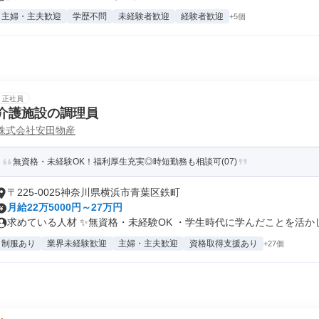
主婦・主夫歓迎
学歴不問
未経験者歓迎
経験者歓迎
+5個
正社員
介護施設の調理員
株式会社安田物産
無資格・未経験OK！福利厚生充実◎時短勤務も相談可(07)
〒225-0025神奈川県横浜市青葉区鉄町
月給22万5000円～27万円
求めている人材 ✨無資格・未経験OK ・学生時代に学んだことを活かした
制服あり
業界未経験歓迎
主婦・主夫歓迎
資格取得支援あり
+27個