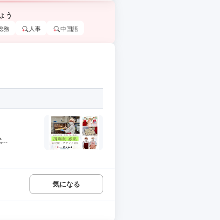
ょう
総務
人事
中国語
..
気になる