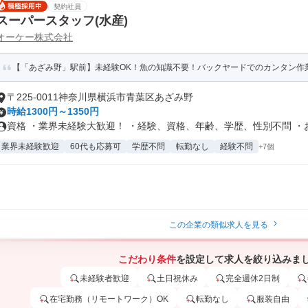
契約社員
スーパースタッフ(水産)
オーケー株式会社
【「あざみ野」駅前】未経験OK！魚の知識不要！バックヤードでのカンタン作
〒225-0011神奈川県横浜市青葉区あざみ野
時給1300円～1350円
資格 ・業界未経験大歓迎！ ・経験、資格、年齢、学歴、性別不問 ・お仕
業界未経験歓迎
60代も応募可
学歴不問
転勤なし
経験不問
+7個
この企業の類似求人を見る
こだわり条件
を設定して求人を絞り込みま
未経験者歓迎
土日祝休み
完全週休2日制
在宅勤務（リモートワーク）OK
転勤なし
服装自由