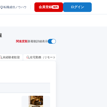
会員登録
ログイン
転職成功ノウハウ
無料
報
関連度順
新着順
詳細表示
未経験者歓迎
在宅勤務（リモートワーク）OK
家賃補助・住宅手当