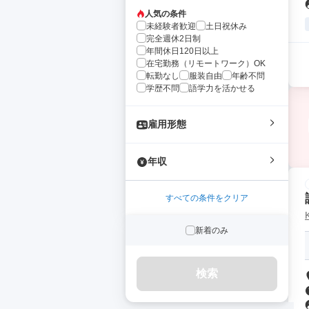
人気の条件
未経験者歓迎
土日祝休み
完全週休2日制
年間休日120日以上
在宅勤務（リモートワーク）OK
転勤なし
服装自由
年齢不問
学歴不問
語学力を活かせる
雇用形態
年収
すべての条件をクリア
新着のみ
検索