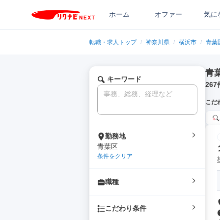
ホーム
オファー
気に
転職・求人トップ
/
神奈川県
/
横浜市
/
青葉
青
キーワード
267
こだ
勤務地
青葉区
条件をクリア
職種
こだわり条件