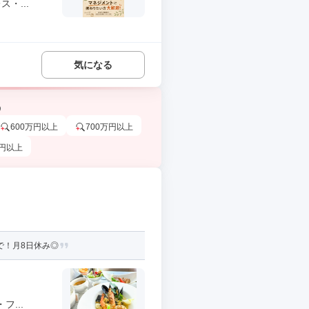
・...
気になる
う
600万円以上
700万円以上
万円以上
で！月8日休み◎
...