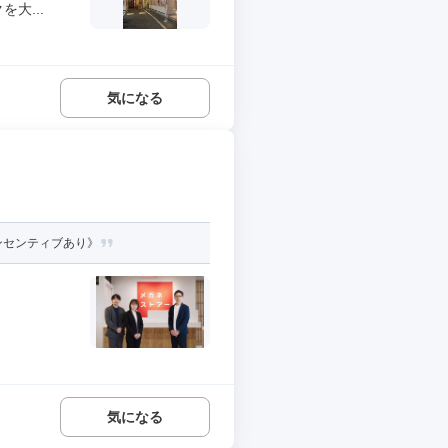
大...
気になる
ンセンティブあり》
気になる