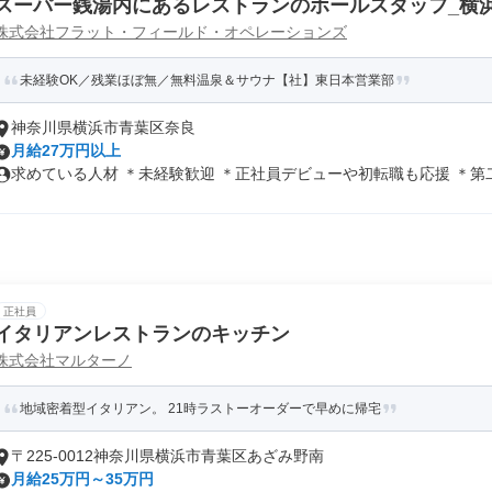
スーパー銭湯内にあるレストランのホールスタッフ_横
株式会社フラット・フィールド・オペレーションズ
未経験OK／残業ほぼ無／無料温泉＆サウナ【社】東日本営業部
神奈川県横浜市青葉区奈良
月給27万円以上
求めている人材 ＊未経験歓迎 ＊正社員デビューや初転職も応援 ＊第二新
正社員
イタリアンレストランのキッチン
株式会社マルターノ
地域密着型イタリアン。 21時ラストーオーダーで早めに帰宅
〒225-0012神奈川県横浜市青葉区あざみ野南
月給25万円～35万円