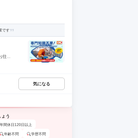
業です
...
気になる
しょう
年間休日120日以上
年齢不問
学歴不問