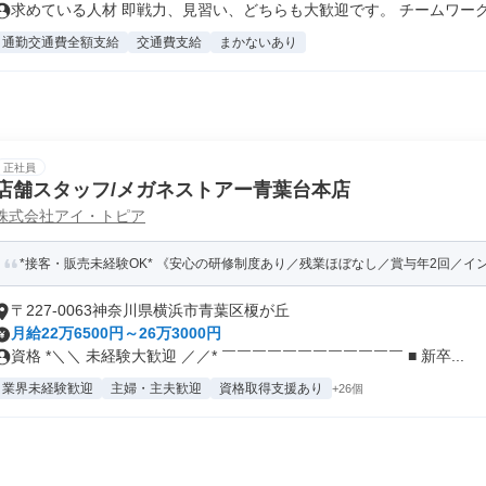
求めている人材 即戦力、見習い、どちらも大歓迎です。 チームワークを
通勤交通費全額支給
交通費支給
まかないあり
正社員
店舗スタッフ/メガネストアー青葉台本店
株式会社アイ・トピア
*接客・販売未経験OK* 《安心の研修制度あり／残業ほぼなし／賞与年2回／イ
〒227-0063神奈川県横浜市青葉区榎が丘
月給22万6500円～26万3000円
資格 *＼＼ 未経験大歓迎 ／／* ￣￣￣￣￣￣￣￣￣￣￣￣ ■ 新卒...
業界未経験歓迎
主婦・主夫歓迎
資格取得支援あり
+26個