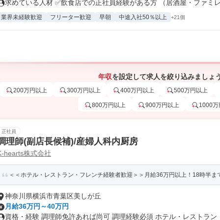
求めている人材 ✅飲食店での正社員経験がある方 （居酒屋・ファミレス
業界未経験歓迎
フリーター歓迎
早朝
中途入社50％以上
+21個
年収
を設定して求人を絞り込みましょ
200万円以上
300万円以上
400万円以上
500万円以上
800万円以上
900万円以上
1000
正社員
調理師(副店長候補)/産婦人科内厨房
K-hearts株式会社
＜＜ホテル・レストラン・フレンチ経験者歓迎＞＞月給36万円以上！18時半ま
神奈川県横浜市青葉区美しが丘
月給36万円～40万円
資格・経験 調理師免許あれば尚可 調理経験必須 ホテル・レストラン・フ