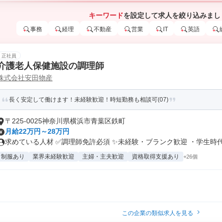
キーワード
を設定して求人を絞り込みまし
事務
経理
不動産
営業
IT
英語
正社員
介護老人保健施設の調理師
株式会社安田物産
長く安定して働けます！未経験歓迎！時短勤務も相談可(07)
〒225-0025神奈川県横浜市青葉区鉄町
月給22万円～28万円
求めている人材 ✅調理師免許必須 ✨未経験・ブランク歓迎 ・学生時代.
制服あり
業界未経験歓迎
主婦・主夫歓迎
資格取得支援あり
+26個
この企業の類似求人を見る