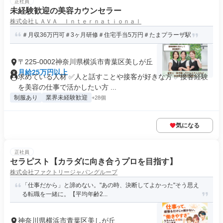
正社員
未経験歓迎の美容カウンセラー
株式会社ＬＡＶＡ Ｉｎｔｅｒｎａｔｉｏｎａｌ
＃月収36万円可＃3ヶ月研修＃住宅手当5万円＃たまプラーザ駅
〒225-0002神奈川県横浜市青葉区美しが丘
月給25万円以上
求めている人材 ✅人と話すことや接客が好きな方 ✅接客経験
を美容の仕事で活かしたい方 ...
制服あり
業界未経験歓迎
+28個
気になる
正社員
セラピスト【カラダに向き合うプロを目指す】
株式会社ファクトリージャパングループ
「仕事だから」と諦めない。"あの時、決断してよかった"そう思え
る転職を一緒に。【平均年齢2...
神奈川県横浜市青葉区美しが丘