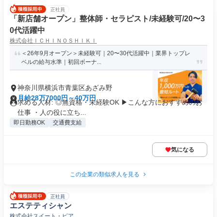
正社員
「新店舗オープン」整体師・セラピスト/未経験可/20〜3
0代活躍中
株式会社ＩＣＨＩＮＯＳＨＩＫＩ
＜26年9月オープン＞未経験可｜20〜30代活躍中｜業界トップレ
ベルの給与水準｜初回ボーナ...
神奈川県横浜市青葉区あざみ野
月給28万7000円～40万円
求める人材: ◎無資格・未経験OK ▶︎こんな方におすすめのお
仕事 ・人の役に立ち...
即日勤務OK
交通費支給
気になる
この企業の類似求人を見る
正社員
エステティシャン
株式会社スイート・ピア