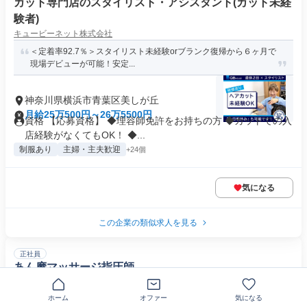
カット専門店のスタイリスト・アシスタント(カット未経
験者)
キュービーネット株式会社
＜定着率92.7％＞スタイリスト未経験orブランク復帰から６ヶ月で
現場デビューが可能！安定...
神奈川県横浜市青葉区美しが丘
月給25万500円～26万5500円
資格 【応募資格】 ◆理容師免許をお持ちの方 ◆カットでの入
店経験がなくてもOK！ ◆...
制服あり
主婦・主夫歓迎
+24個
気になる
この企業の類似求人を見る
正社員
あん摩マッサージ指圧師
ハートスマイルマッサージ 横浜青葉
〒225-0002神奈川県横浜市青葉区美しが丘
ホーム
オファー
気になる