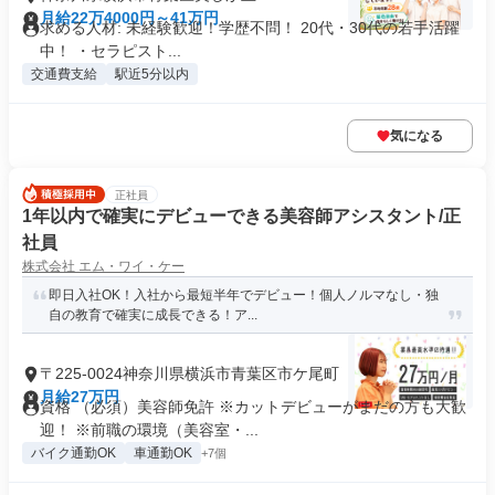
月給22万4000円～41万円
求める人材: 未経験歓迎！学歴不問！ 20代・30代の若手活躍
中！ ・セラピスト...
交通費支給
駅近5分以内
気になる
正社員
1年以内で確実にデビューできる美容師アシスタント/正
社員
株式会社 エム・ワイ・ケー
即日入社OK！入社から最短半年でデビュー！個人ノルマなし・独
自の教育で確実に成長できる！ア...
〒225-0024神奈川県横浜市青葉区市ケ尾町
月給27万円
資格 （必須）美容師免許 ※カットデビューがまだの方も大歓
迎！ ※前職の環境（美容室・...
バイク通勤OK
車通勤OK
+7個