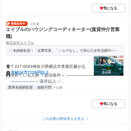
気になる
正社員
エイブルのハウジングコーディネーター(賃貸仲介営業
職)
株式会社エイブル
未経験歓迎！「反響営業」「ノルマなし」で安心◎女性活躍中♪
〒227-0043神奈川県横浜市青葉区藤が丘
月給24万7120円以上
求めている人材 ＜必須条件＞ ――――――――――――――
―――――― ✅高卒以上 ✅...
業界未経験歓迎
経験不問
+11個
気になる
この企業の類似求人を見る