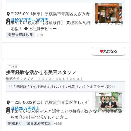
〒225-0011神奈川県横浜市青葉区あざみ野
月給32万円～38万円
求めている人材 【必須条件】 要理容師免許 - ◆ブランク復帰
応援！ ◆正社員デビュー...
業界未経験歓迎
+19個
気になる
正社員
接客経験を活かせる美容スタッフ
株式会社ＬＡＶＡ Ｉｎｔｅｒｎａｔｉｏｎａｌ
＃未経験＃3ヶ月研修＃月36万可＃残業月5h＃たまプラーザ駅
〒225-0002神奈川県横浜市青葉区美しが丘
月給25万円以上
求めている人材 ✅人と話すことや接客が好きな方 ✅接客経験
を美容の仕事で活かしたい方 ...
制服あり
業界未経験歓迎
+28個