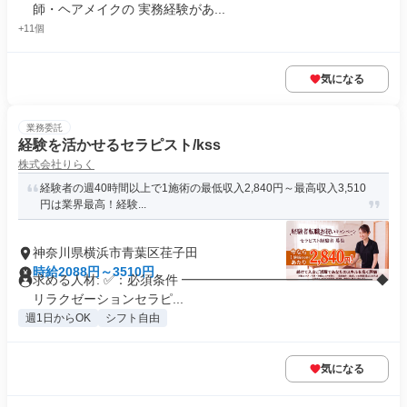
師・ヘアメイクの 実務経験があ...
+11個
気になる
業務委託
経験を活かせるセラピスト/kss
株式会社りらく
経験者の週40時間以上で1施術の最低収入2,840円～最高収入3,510
円は業界最高！経験...
神奈川県横浜市青葉区荏子田
時給2088円～3510円
求める人材: ✅：必須条件 ━━━━━━━━━━━━━━━ ◆
リラクゼーションセラピ...
週1日からOK
シフト自由
気になる