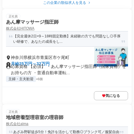
この企業の類似求人を見る
正社員
あん摩マッサージ指圧師
株式会社HITOWA
【完全週休2日×9～18時固定勤務】未経験の方でも問題なし◎手厚
い研修で、あなたの成長をし...
神奈川県横浜市青葉区市ケ尾町
月給25万円～32万円
応募資格 【必須】 ・あん摩マッサージ指圧師（国家資格）を
お持ちの方 ・普通自動車運転...
主婦・主夫歓迎
+6個
気になる
正社員
地域密着型理容室の理容師
株式会社alma
あざみ野駅徒歩5分！免許を活かして勤務◎ブランク可／服髪自由