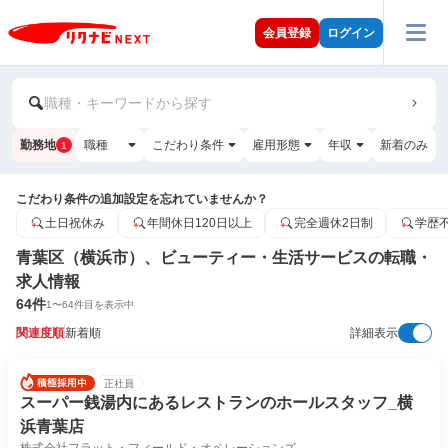
会員登録
ログイン
職種・キーワードから探す
勤務地
職種
こだわり条件
雇用形態
年収
新着のみ
1
こだわり条件の追加設定を忘れていませんか？
土日祝休み
年間休日120日以上
完全週休2日制
学歴
青葉区（横浜市）、ビューティー・生活サービスの転職・
求人情報
64
件
1
〜
64
件目を表示中
関連度順
新着順
詳細表示
正社員
スーパー銭湯内にあるレストランのホールスタッフ_横
浜青葉店