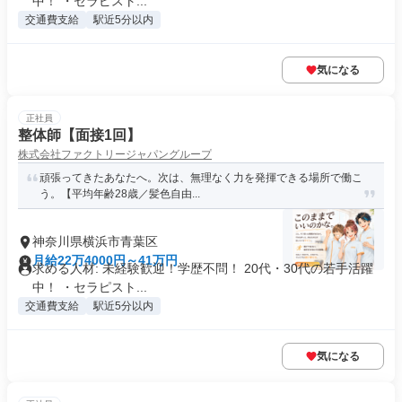
中！ ・セラピスト...
交通費支給
駅近5分以内
気になる
正社員
整体師【面接1回】
株式会社ファクトリージャパングループ
頑張ってきたあなたへ。次は、無理なく力を発揮できる場所で働こ
う。【平均年齢28歳／髪色自由...
神奈川県横浜市青葉区
月給22万4000円～41万円
求める人材: 未経験歓迎！学歴不問！ 20代・30代の若手活躍
中！ ・セラピスト...
交通費支給
駅近5分以内
気になる