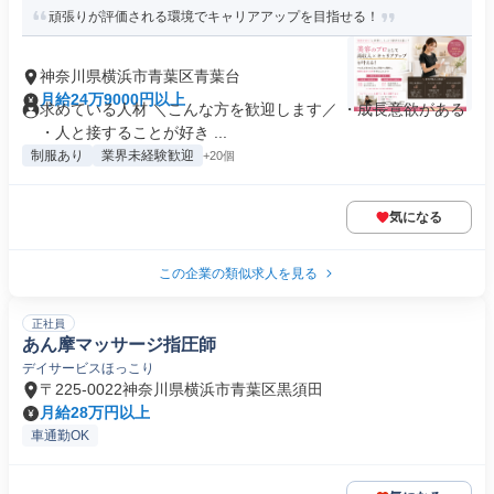
頑張りが評価される環境でキャリアアップを目指せる！
神奈川県横浜市青葉区青葉台
月給24万9000円以上
求めている人材 ＼こんな方を歓迎します／ ・成長意欲がある
・人と接することが好き ...
制服あり
業界未経験歓迎
+20個
気になる
この企業の類似求人を見る
正社員
あん摩マッサージ指圧師
デイサービスほっこり
〒225-0022神奈川県横浜市青葉区黒須田
月給28万円以上
車通勤OK