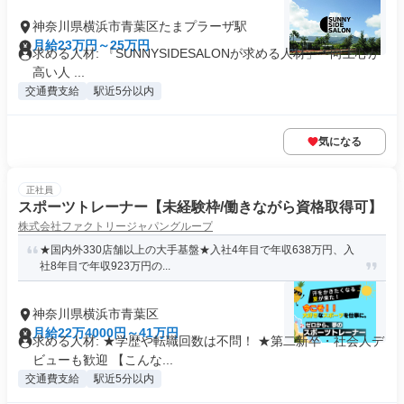
神奈川県横浜市青葉区たまプラーザ駅
月給23万円～25万円
求める人材: 『SUNNYSIDESALONが求める人材」 * 向上心が
高い人 ...
交通費支給
駅近5分以内
気になる
正社員
スポーツトレーナー【未経験枠/働きながら資格取得可】
株式会社ファクトリージャパングループ
★国内外330店舗以上の大手基盤★入社4年目で年収638万円、入
社8年目で年収923万円の...
神奈川県横浜市青葉区
月給22万4000円～41万円
求める人材: ★学歴や転職回数は不問！ ★第二新卒・社会人デ
ビューも歓迎 【こんな...
交通費支給
駅近5分以内