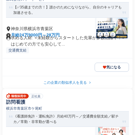
【✅35歳までの方！】誰かのためになりながら、自分のキャリアも
加速させる。
神奈川県横浜市青葉区
月給24万9000円～28万円
求める人材: ⭐未経験からスタートした先輩が多数活躍中！⭐
はじめての方でも安心して...
交通費支給
気になる
この企業の類似求人を見る
正社員
訪問看護
横浜市青葉区市ケ尾町
《看護師免許・運転免許》月給40万円～／交通費全額支給／駅チ
カ／常勤・非常勤が選べる