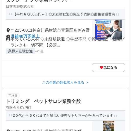
タクシーアプリ専用ドライバー
日交美輝株式会社
【平均月収50万円～】◎未経験歓迎◎完全予約制◎面接交通費有
〒225-0011神奈川県横浜市青葉区あざみ野
月給40万円以上
求めている人材 ◇未経験歓迎 ◇学歴不問 ◇転職回数・就業ブ
ランクも一切不問 【必須...
業界未経験歓迎
+23個
気になる
この企業の類似求人を見る
正社員
トリミング ペットサロン業務全般
有限会社K'sPET
2０代から５０代までと幅広い優秀なトリマーがそろっています