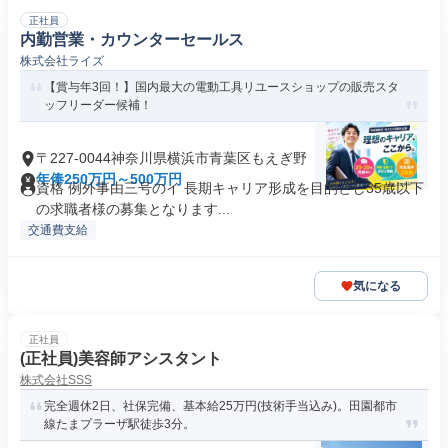
正社員
内勤営業・カウンターセールス
株式会社ライズ
【賞与年3回！】国内最大の電動工具リユースショップの販売スタ
ッフリーダー候補！
〒227-0044神奈川県横浜市青葉区もえぎ野
年俸250万円～500万円
資格 例外事由三号のイ 長期キャリア形成を目的とし35歳以下
の求職者様の募集となります...
交通費支給
気になる
正社員
(正社員)美容師アシスタント
株式会社SSS
完全週休2日、社保完備、基本給25万円(技術手当込み)。田園都市
線たまプラーザ駅徒歩3分。