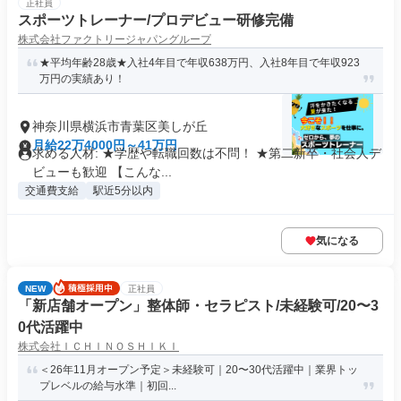
正社員
スポーツトレーナー/プロデビュー研修完備
株式会社ファクトリージャパングループ
★平均年齢28歳★入社4年目で年収638万円、入社8年目で年収923
万円の実績あり！
神奈川県横浜市青葉区美しが丘
月給22万4000円～41万円
求める人材: ★学歴や転職回数は不問！ ★第二新卒・社会人デ
ビューも歓迎 【こんな...
交通費支給
駅近5分以内
気になる
NEW
正社員
「新店舗オープン」整体師・セラピスト/未経験可/20〜3
0代活躍中
株式会社ＩＣＨＩＮＯＳＨＩＫＩ
＜26年11月オープン予定＞未経験可｜20〜30代活躍中｜業界トッ
プレベルの給与水準｜初回...