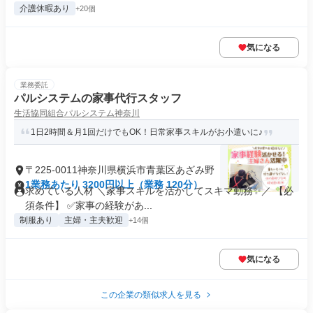
介護休暇あり
+20個
気になる
業務委託
パルシステムの家事代行スタッフ
生活協同組合パルシステム神奈川
1日2時間＆月1回だけでもOK！日常家事スキルがお小遣いに♪
〒225-0011神奈川県横浜市青葉区あざみ野
1業務あたり 3200円以上（業務 120分）
求めている人材 ＼家事スキルを活かしてスキマ勤務✨／ 【必
須条件】 ✅家事の経験があ...
制服あり
主婦・主夫歓迎
+14個
気になる
この企業の類似求人を見る