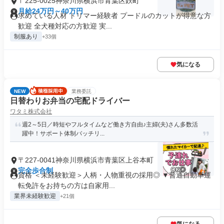
〒225-0025神奈川県横浜市青葉区鉄町
月給24万円～40万円
求めている人材 トリマー経験者 プードルのカットが得意な方
歓迎 全犬種対応の方歓迎 実...
制服あり
+33個
気になる
NEW
業務委託
日替わりお弁当の宅配ドライバー
ワタミ株式会社
週2～5日／時短やフルタイムなど働き方自由♪主婦(夫)さん多数活
躍中！サポート体制バッチリ...
〒227-0041神奈川県横浜市青葉区上谷本町
完全歩合制
資格 ＜未経験歓迎＞人柄・人物重視の採用◎ ▼普通自動車運
転免許をお持ちの方は自家用...
業界未経験歓迎
+21個