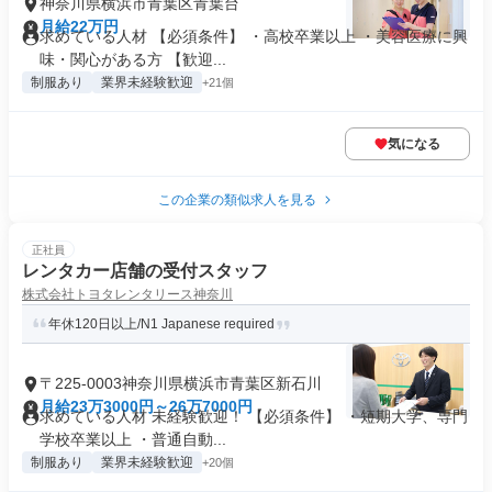
神奈川県横浜市青葉区青葉台
月給22万円
求めている人材 【必須条件】 ・高校卒業以上 ・美容医療に興
味・関心がある方 【歓迎...
制服あり
業界未経験歓迎
+21個
気になる
この企業の類似求人を見る
正社員
レンタカー店舗の受付スタッフ
株式会社トヨタレンタリース神奈川
年休120日以上/N1 Japanese required
〒225-0003神奈川県横浜市青葉区新石川
月給23万3000円～26万7000円
求めている人材 未経験歓迎！ 【必須条件】 ・短期大学、専門
学校卒業以上 ・普通自動...
制服あり
業界未経験歓迎
+20個