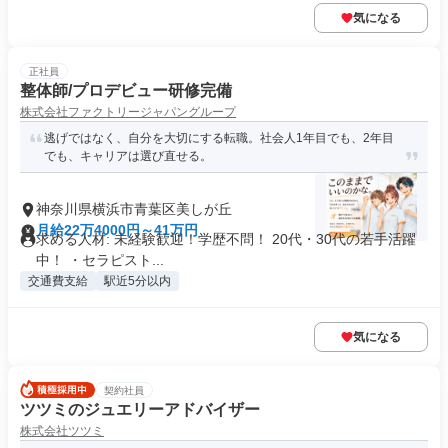
気になる
正社員
整体師/プロデビュー研修完備
株式会社ファクトリージャパングループ
逃げではなく、自分を大切にする転職。社会人1年目でも、2年目
でも、キャリアは選び直せる。
神奈川県横浜市青葉区美しが丘
月給22万4000円～41万円
求める人材: 未経験歓迎！学歴不問！ 20代・30代の若手活躍
中！ ・セラピスト...
交通費支給
駅近5分以内
気になる
契約社員
ツツミのジュエリーアドバイザー
株式会社ツツミ