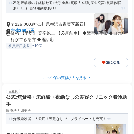
不動産業界の未経験歓迎♪大手企業♪高収入♪福利厚生充実♪長期休暇
あり♪正社員登用制度あり♪
〒225-0003神奈川県横浜市青葉区新石川
年俸390万円
資格 【学歴】 高卒以上 【必須条件】 ◆障害者手帳 ◆自力歩
行ができる方 ◆電話応...
社員登用あり
+10個
気になる
この企業の類似求人を見る
正社員
公式:無資格・未経験・夜勤なしの美容クリニック看護助
手
医療法人湘美会
介護経験者・大歓迎！夜勤なしで、プライベートも充実！