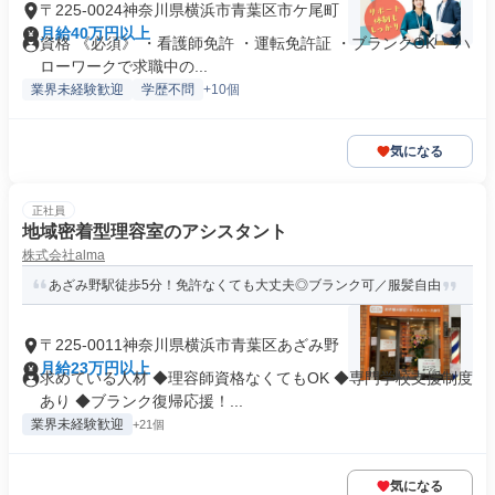
〒225-0024神奈川県横浜市青葉区市ケ尾町
月給40万円以上
資格 《必須》 ・看護師免許 ・運転免許証 ・ブランクOK ・ハ
ローワークで求職中の...
業界未経験歓迎
学歴不問
+10個
気になる
正社員
地域密着型理容室のアシスタント
株式会社alma
あざみ野駅徒歩5分！免許なくても大丈夫◎ブランク可／服髪自由
〒225-0011神奈川県横浜市青葉区あざみ野
月給23万円以上
求めている人材 ◆理容師資格なくてもOK ◆専門学校支援制度
あり ◆ブランク復帰応援！...
業界未経験歓迎
+21個
気になる