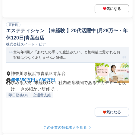
気になる
正社員
エステティシャン 【未経験 】20代活躍中 |月28万〜・年
休120日|青葉台店
株式会社スイート・ピア
賞与年3回／「あなたの手って魔法みたい」と施術後に驚かれるお
客様は少なくありません♪ 研修...
神奈川県横浜市青葉区青葉台
年俸350万円～680万円
求める人材: 未経験OK！ 社内教育機関であるアカデミーを設
け、 きめ細かい研修で...
即日勤務OK
交通費支給
気になる
この企業の類似求人を見る