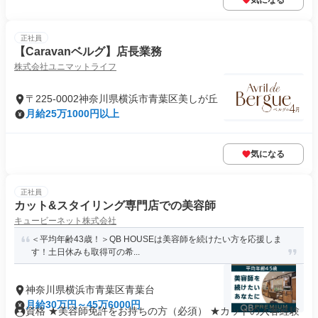
気になる
正社員
【Caravanベルグ】店長業務
株式会社ユニマットライフ
〒225-0002神奈川県横浜市青葉区美しが丘
月給25万1000円以上
気になる
正社員
カット&スタイリング専門店での美容師
キュービーネット株式会社
＜平均年齢43歳！＞QB HOUSEは美容師を続けたい方を応援しま
す！土日休みも取得可の希...
神奈川県横浜市青葉区青葉台
月給30万円～45万6000円
資格 ★美容師免許をお持ちの方（必須） ★カットの入客経験