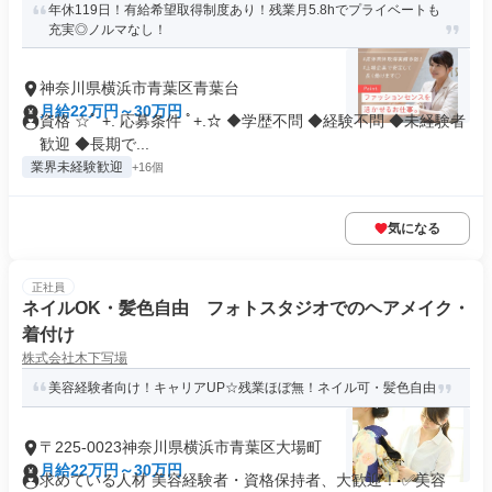
年休119日！有給希望取得制度あり！残業月5.8hでプライベートも
充実◎ノルマなし！
神奈川県横浜市青葉区青葉台
月給22万円～30万円
資格 ☆ﾟ +. 応募条件 ﾟ+.☆ ◆学歴不問 ◆経験不問 ◆未経験者
歓迎 ◆長期で...
業界未経験歓迎
+16個
気になる
正社員
ネイルOK・髪色自由 フォトスタジオでのヘアメイク・
着付け
株式会社木下写場
美容経験者向け！キャリアUP☆残業ほぼ無！ネイル可・髪色自由
〒225-0023神奈川県横浜市青葉区大場町
月給22万円～30万円
求めている人材 美容経験者・資格保持者、大歓迎！ ✅美容