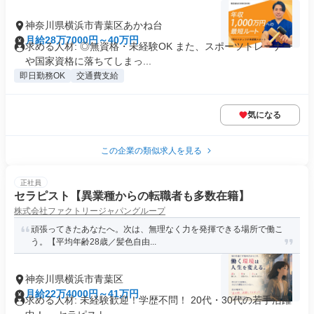
神奈川県横浜市青葉区あかね台
月給28万7000円～40万円
求める人材: ◎無資格・未経験OK また、スポーツトレーナー
や国家資格に落ちてしまっ...
即日勤務OK
交通費支給
気になる
この企業の類似求人を見る
正社員
セラピスト【異業種からの転職者も多数在籍】
株式会社ファクトリージャパングループ
頑張ってきたあなたへ。次は、無理なく力を発揮できる場所で働こ
う。【平均年齢28歳／髪色自由...
神奈川県横浜市青葉区
月給22万4000円～41万円
求める人材: 未経験歓迎！学歴不問！ 20代・30代の若手活躍