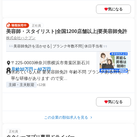
気になる
正社員
美容師・スタイリスト|全国1200店舗以上|要美容師免許
株式会社ハクブン
美容師免許を活かせる│ブランク年数不問│休日手当有
〒225-0003神奈川県横浜市青葉区新石川
月給30万円～40万円
求めている人材 要美容師免許 年齢不問 ブランクある方も、丁
寧な研修があります ので安...
主婦・主夫歓迎
+12個
気になる
この企業の類似求人を見る
正社員