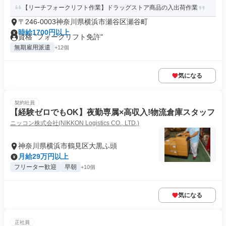
【リーチフォークリフト作業】ドラッグストア商品の入出荷作業
〒246-0003神奈川県横浜市瀬谷区瀬谷町
時給1700円以上
資格 "フォークリフト免許"
無期雇用派遣
+12個
気になる
契約社員
【経験ゼロでもOK】夜勤専属×高収入!物流倉庫スタッフ
ニッコン株式会社(NIKKON Logistics CO., LTD.)
神奈川県横浜市鶴見区大黒ふ頭
月給29万円以上
フリーター歓迎
早朝
+10個
気になる
正社員