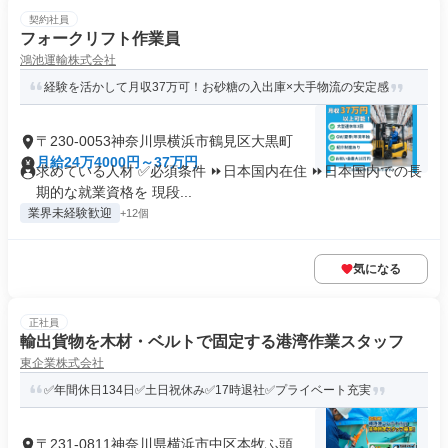
契約社員
フォークリフト作業員
鴻池運輸株式会社
経験を活かして月収37万可！お砂糖の入出庫×大手物流の安定感
〒230-0053神奈川県横浜市鶴見区大黒町
月給24万4000円～37万円
求めている人材 ✅必須条件 ⏩日本国内在住 ⏩日本国内での長
期的な就業資格を 現段...
業界未経験歓迎
+12個
気になる
正社員
輸出貨物を木材・ベルトで固定する港湾作業スタッフ
東企業株式会社
✅年間休日134日✅土日祝休み✅17時退社✅プライベート充実
〒231-0811神奈川県横浜市中区本牧ふ頭