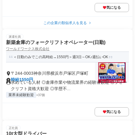
気になる
この企業の類似求人を見る
派遣社員
新築倉庫のフォークリフトオペレーター(日勤)
ワールドワークス株式会社
＜日勤のみでこの高時給→1550円＞週3日～OK♪週払いOK
〒244-0003神奈川県横浜市戸塚区戸塚町
時給1550円
求めている人材 ◎倉庫作業や物流業界の経験者歓迎 ◎フォー
クリフト資格大歓迎 ◎学歴不...
業界未経験歓迎
+37個
気になる
正社員
10t大型ドライバー