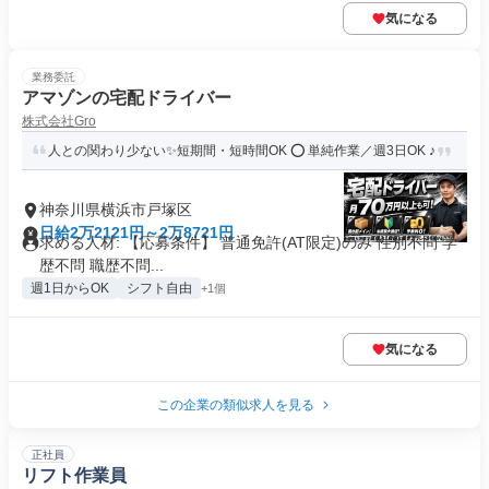
気になる
業務委託
アマゾンの宅配ドライバー
株式会社Gro
人との関わり少ない✨短期間・短時間OK ⭕️ 単純作業／週3日OK ♪
神奈川県横浜市戸塚区
日給2万2121円～2万8721円
求める人材: 【応募条件】 普通免許(AT限定)のみ 性別不問 学
歴不問 職歴不問...
週1日からOK
シフト自由
+1個
気になる
この企業の類似求人を見る
正社員
リフト作業員