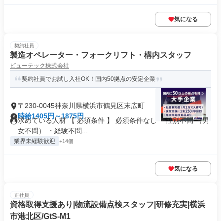
気になる
契約社員
製造オペレーター・フォークリフト・構内スタッフ
ビューテック株式会社
契約社員でお試し入社OK！国内50拠点の安定企業
〒230-0045神奈川県横浜市鶴見区末広町
時給1405円～1875円
求めている人材 【 必須条件 】 必須条件なし ・性別不問 （男
女不問） ・経験不問...
業界未経験歓迎
+14個
気になる
正社員
資格取得支援あり|物流設備点検スタッフ|研修充実|横浜
市港北区/GtS-M1