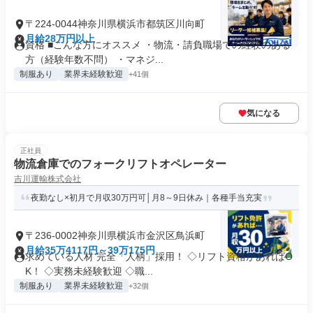
〒224-0044神奈川県横浜市都筑区川向町
月給28万円以上
資格 ■こんな方にオススメ ・物流・請負職場での経験のある
方（経験年数不問） ・マネジ...
制服あり
業界未経験歓迎
+41個
気になる
正社員
物流倉庫でのフォークリフトオペレーター
吉川運輸株式会社
夜勤なし×初月で月収30万円可│月8～9日休み｜各種手当充実
〒236-0002神奈川県横浜市金沢区鳥浜町
月給35万4117円～39万175円
求めている人材 完全「人柄」採用！ ◇リフト資格があればO
K！ ◇実務未経験歓迎 ◇職...
制服あり
業界未経験歓迎
+32個