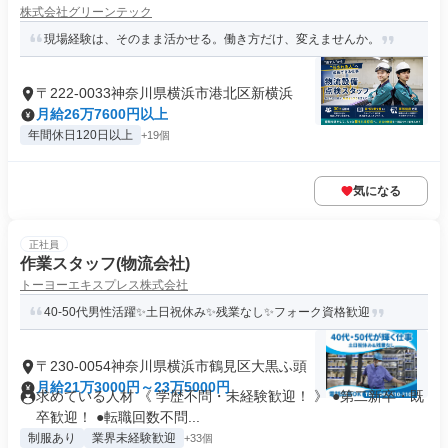
株式会社グリーンテック
現場経験は、そのまま活かせる。働き方だけ、変えませんか。
〒222-0033神奈川県横浜市港北区新横浜
月給26万7600円以上
年間休日120日以上
+19個
気になる
正社員
作業スタッフ(物流会社)
トーヨーエキスプレス株式会社
40-50代男性活躍✨土日祝休み✨残業なし✨フォーク資格歓迎
〒230-0054神奈川県横浜市鶴見区大黒ふ頭
月給21万3000円～23万5000円
求めている人材 《 学歴不問・未経験歓迎！ 》 ●第二新卒・既
卒歓迎！ ●転職回数不問...
制服あり
業界未経験歓迎
+33個