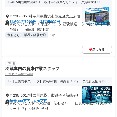
40-50代男性活躍✨土日祝休み✨残業なし✨フォーク資格歓迎
〒230-0054神奈川県横浜市鶴見区大黒ふ頭
月給21万3000円～23万5000円
求めている人材 《 学歴不問・未経験歓迎！ 》 ●第二新卒・既
卒歓迎！ ●転職回数不問...
制服あり
業界未経験歓迎
+33個
気になる
正社員
冷蔵庫内の倉庫作業スタッフ
日本超低温株式会社
【三菱商事グループ】賞与年2回・昇給有！フォーク免許支援有
〒235-0017神奈川県横浜市磯子区新磯子町
年俸300万円～670万円
求めている人材 ✨未経験・初心者OK！ 社員の半数が未経験ス
タートです ✨経験･学歴...