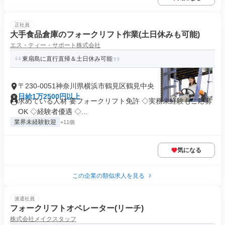
正社員
大手食品倉庫のフォークリフト作業(土日休みも可能)
エス・ティー・サポート株式会社
東扇島に直行直帰＆土日休み可能
〒230-0051神奈川県横浜市鶴見区鶴見中央
日給1万2500円以上
求めている人材 要フォークリフト免許 ◇実務未経験もご応募
OK ◇経験者優遇 ◇...
業界未経験歓迎
+11個
気になる
この企業の類似求人を見る
派遣社員
フォークリフトオペレーター(リーチ)
株式会社メイクスタッフ