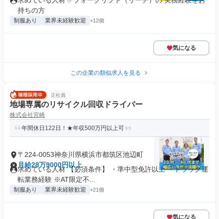
求めている人材 ✅フォークリフト（リーチ）の 実務経験をお
持ちの方
制服あり
業界未経験歓迎
+12個
気になる
この企業の類似求人を見る
正社員
地場専属のリサイクル回収ドライバー
株式会社宮崎
年間休日122日！★年収500万円以上可
〒224-0053神奈川県横浜市都筑区池辺町
月給28万9000円以上
求めている人材 【必須条件】 ・準中型免許以上 ・トラック運
転業務経験 ※AT限定不...
制服あり
業界未経験歓迎
+21個
気になる