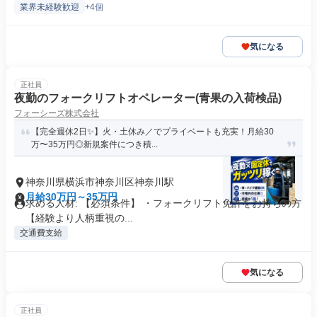
業界未経験歓迎
+4個
気になる
正社員
夜勤のフォークリフトオペレーター(青果の入荷検品)
フォーシーズ株式会社
【完全週休2日✨】火・土休み／でプライベートも充実！月給30
万〜35万円◎新規案件につき積...
神奈川県横浜市神奈川区神奈川駅
月給30万円～35万円
求める人材: 【必須条件】 ・フォークリフト免許をお持ちの方
【経験より人柄重視の...
交通費支給
気になる
正社員