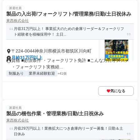
派遣社員
製品の入出荷/フォークリフト/管理業務/日勤/土日祝休み
東西株式会社
月収31万円以上！ 事業拡大のための倉庫リーダー＆フォークリフ
ト経験者を積極採用中！ 土日...
〒224-0044神奈川県横浜市都筑区川向町
月給31万円以上
資格 ■必須条件 ・フォークリフト免許 ■こんな方にオススメ
・フォークリフト実務経...
制服あり
業界未経験歓迎
+41個
気になる
派遣社員
製品の梱包作業・管理業務/日勤/土日祝休み
東西株式会社
月収29万円以上！業務拡大につき倉庫内リーダー募集！日勤＆土
日休み