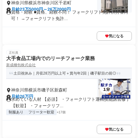
神奈川県横浜市神奈川区千若町
月給23万5000円～26万2000円
資格・経験 ■資格、経験不問！ フォークリフト免許所持者尚
可！ →フォークリフト免許...
気になる
正社員
大手食品工場内でのリーチフォーク業務
新成梱包株式会社
土日祝休み｜月収28万円以上可＋賞与年2回｜磯子駅目の前◎
神奈川県横浜市磯子区新森町
月給26万円
求めている人材 【必須】 ・フォークリフト運転技能講習修了
【歓迎】 ・フォークリフ...
制服あり
フリーター歓迎
+17個
気になる