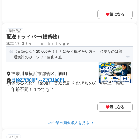
気になる
業務委託
配送ドライバー(軽貨物)
株式会社Ｓｔｅｌｌａ ｂｒｉｄｇｅ
【日額なんと20,000円！】とにかく稼ぎたい方へ！必要なのは普
通免許のみ！シフト自由＆直...
神奈川県横浜市都筑区川向町
日給2万900円～2万3100円
求める人材: 《必須》 普通免許をお持ちの方 ★学歴・経験・
年齢不問！ 1つでも当...
気になる
この企業の類似求人を見る
正社員