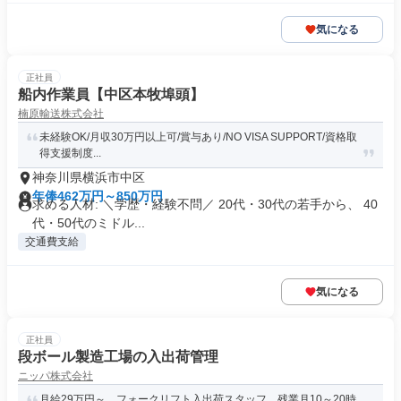
気になる
正社員
船内作業員【中区本牧埠頭】
楠原輸送株式会社
未経験OK/月収30万円以上可/賞与あり/NO VISA SUPPORT/資格取
得支援制度...
神奈川県横浜市中区
年俸462万円～850万円
求める人材: ＼学歴・経験不問／ 20代・30代の若手から、 40
代・50代のミドル...
交通費支給
気になる
正社員
段ボール製造工場の入出荷管理
ニッパ株式会社
月給29万円～ フォークリフト入出荷スタッフ 残業月10～20時