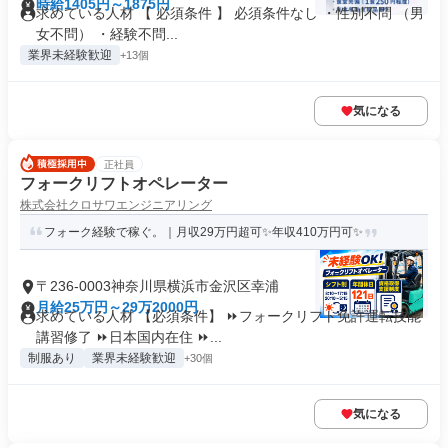
時給1405円～1875円
求めている人材 【 必須条件 】 必須条件なし ・性別不問 （男
女不問） ・経験不問...
業界未経験歓迎
+13個
気になる
正社員
フォークリフトオペレーター
株式会社クロサワエンジニアリング
フォーク経験で稼ぐ。｜月収29万円超可✨年収410万円可✨
〒236-0003神奈川県横浜市金沢区幸浦
月給25万円～29万2000円
求めている人材 【必須条件】 ⏩フォークリフト免許運転技能
講習修了 ⏩日本国内在住 ⏩...
制服あり
業界未経験歓迎
+30個
気になる