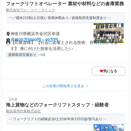
フォークリフトオペレーター 素材や材料などの倉庫業務
株式会社ワン・ツー・ストック
✅週休2日制(土日祝)✅長期休暇あり✅資格取得支援制度あり
神奈川県横浜市金沢区幸浦
月給25万5000円～40万円
【応募資格】 【社会に必要とされる技術、存分に活かせま
す】 身に付けた技術を活用したい...
資格取得支援あり
+9個
気になる
この企業の類似求人を見る
正社員
海上貨物などのフォークリフトスタッフ・経験者
横浜港湾作業株式会社
フォークリフトの経験必須/土日休/年休120日超/賞与あり