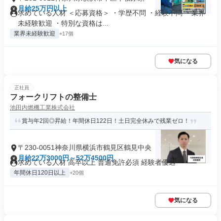
月給25万円以上
求めている人材 ＜応募資格＞ ・学歴不問 ・経験不問 ・業界
未経験歓迎 ・特別な資格は...
業界未経験歓迎
+17個
気になる
正社員
フォークリフトの整備士
池田内燃機工業株式会社
賞与年2回◎昇給！年間休日122日！土日完全休みで残業ゼロ！
〒230-0051神奈川県横浜市鶴見区鶴見中央
月給22万3000円～52万4500円
求めている人材 高卒以上 普通免許必須 経験者優遇
年間休日120日以上
+20個
気になる