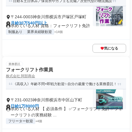
日勤＆土日休み／保育所やカフェも完備／次世代型の物流施設
〒244-0003神奈川県横浜市戸塚区戸塚町
月給30万540円以上
求めている人材 資格：フォークリフト免許
制服あり
業界未経験歓迎
+14個
気になる
業務委託
フォークリフト作業員
株式会社 阿部商会
《高収入》年齢不問×即戦力歓迎✨自分の裁量で働ける業務委託！
〒231-0023神奈川県横浜市中区山下町
日給1万8000円
求めている人材 【 必須条件 】 ✅フォークリフト免許 ✅フォ
ークリフトの実務経験 ...
フリーター歓迎
+4個