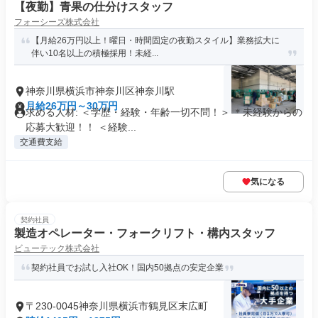
【夜勤】青果の仕分けスタッフ
フォーシーズ株式会社
【月給26万円以上！曜日・時間固定の夜勤スタイル】業務拡大に
伴い10名以上の積極採用！未経...
神奈川県横浜市神奈川区神奈川駅
月給26万円～30万円
求める人材: ＜学歴・経験・年齢一切不問！＞ ＊未経験からの
応募大歓迎！！ ＜経験...
交通費支給
気になる
契約社員
製造オペレーター・フォークリフト・構内スタッフ
ビューテック株式会社
契約社員でお試し入社OK！国内50拠点の安定企業
〒230-0045神奈川県横浜市鶴見区末広町