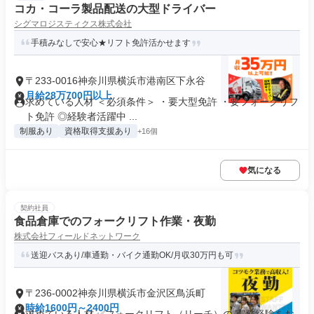
コカ・コーラ製品配送の大型ドライバー
シグマロジスティクス株式会社
手積みなしで安心★リフト免許活かせます
〒233-0016神奈川県横浜市港南区下永谷
月給28万700円以上
求めている人材 ＜必須条件＞ ・要大型免許 ・要フォークリフ
ト免許 ◎経験者活躍中 ...
制服あり
資格取得支援あり
+16個
気になる
契約社員
食品倉庫でのフォークリフト作業・夜勤
株式会社フィールドネットワーク
送迎バスあり/車通勤・バイク通勤OK/月収30万円も可
〒236-0002神奈川県横浜市金沢区鳥浜町
時給1600円～2400円