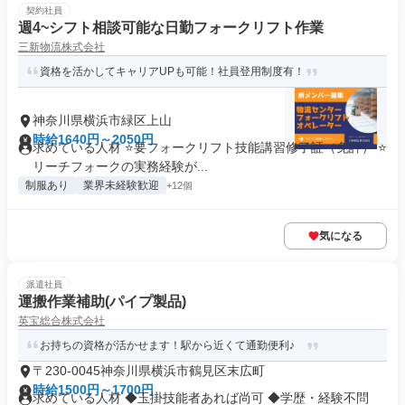
契約社員
週4~シフト相談可能な日勤フォークリフト作業
三新物流株式会社
資格を活かしてキャリアUPも可能！社員登用制度有！
神奈川県横浜市緑区上山
時給1640円～2050円
求めている人材 ⭐要フォークリフト技能講習修了証（免許） ⭐
リーチフォークの実務経験が...
制服あり
業界未経験歓迎
+12個
気になる
派遣社員
運搬作業補助(パイプ製品)
英宝総合株式会社
お持ちの資格が活かせます！駅から近くて通勤便利♪
〒230-0045神奈川県横浜市鶴見区末広町
時給1500円～1700円
求めている人材 ◆玉掛技能者あれば尚可 ◆学歴・経験不問