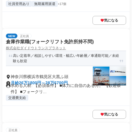
社員登用あり
無期雇用派遣
+17個
気になる
NEW
正社員
倉庫作業職(フォークリフト免許所持不問)
株式会社ダイドウトランスプラネット
高い定着率／相談しやすい環境・幅広い年齢層／車通勤可能／未経
験も歓迎
神奈川県横浜市鶴見区大黒ふ頭
月給26万1800円～28万6700円
求める人材: 【必須条件】 ■体力に自信のある方。 【歓迎条
件】 ■フォークリ...
交通費支給
気になる
正社員