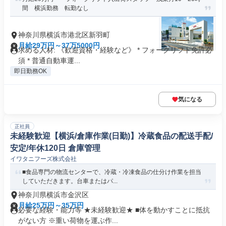
間 横浜勤務 転勤なし
神奈川県横浜市港北区新羽町
月給29万円～37万5000円
求める人材: 《歓迎資格・経験など》 * フォークリフト免許必
須 * 普通自動車運...
即日勤務OK
気になる
正社員
未経験歓迎【横浜/倉庫作業(日勤)】冷蔵食品の配送手配/
安定/年休120日 倉庫管理
イワタニフーズ株式会社
■食品専門の物流センターで、冷蔵・冷凍食品の仕分け作業を担当
していただきます。台車またはパ...
神奈川県横浜市金沢区
月給25万円～35万円
必要な経験・能力等 ★未経験歓迎★ ■体を動かすことに抵抗
がない方 ※重い荷物を運ぶ作...