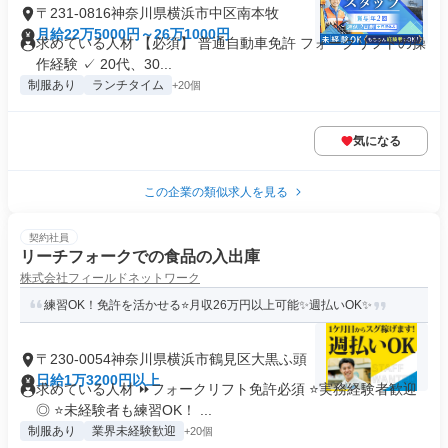
〒231-0816神奈川県横浜市中区南本牧
月給22万5000円～26万1000円
求めている人材 【必須】 普通自動車免許 フォークリフトの操
作経験 ✓ 20代、30...
制服あり
ランチタイム
+20個
気になる
この企業の類似求人を見る
契約社員
リーチフォークでの食品の入出庫
株式会社フィールドネットワーク
練習OK！免許を活かせる⭐月収26万円以上可能✨週払いOK✨
〒230-0054神奈川県横浜市鶴見区大黒ふ頭
日給1万3200円以上
求めている人材 ⏩フォークリフト免許必須 ⭐実務経験者歓迎
◎ ⭐未経験者も練習OK！ ...
制服あり
業界未経験歓迎
+20個