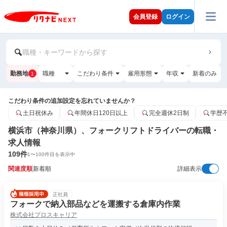
会員登録
ログイン
職種・キーワードから探す
勤務地
職種
こだわり条件
雇用形態
年収
新着のみ
1
こだわり条件の追加設定を忘れていませんか？
土日祝休み
年間休日120日以上
完全週休2日制
学歴
横浜市（神奈川県）、フォークリフトドライバーの転職・
求人情報
109
件
1
〜
100
件目を表示中
関連度順
新着順
詳細表示
正社員
フォークで納入部品などを運搬する倉庫内作業
株式会社プロスキャリア