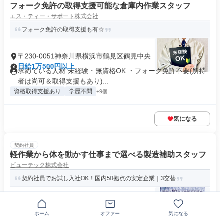
フォーク免許の取得支援可能な倉庫内作業スタッフ
エス・ティー・サポート株式会社
フォーク免許の取得支援も有☆
〒230-0051神奈川県横浜市鶴見区鶴見中央
日給1万500円以上
求めている人材 未経験・無資格OK ・フォーク免許不要(所持
者は尚可＆取得支援もあり)...
資格取得支援あり
学歴不問
+9個
気になる
契約社員
軽作業から体を動かす仕事まで選べる製造補助スタッフ
ビューテック株式会社
契約社員でお試し入社OK！国内50拠点の安定企業｜3交替
〒230-0045神奈川県横浜市鶴見区末広町
ホーム
オファー
気になる
時給1405円～1875円
求めている人材 【 必須条件 】 通勤可能な方 ・性別不問 （男