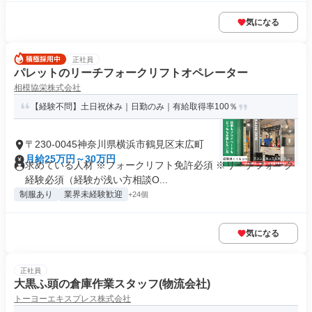
気になる
正社員
パレットのリーチフォークリフトオペレーター
相模協栄株式会社
【経験不問】土日祝休み｜日勤のみ｜有給取得率100％
〒230-0045神奈川県横浜市鶴見区末広町
月給25万円～30万円
求めている人材 ※フォークリフト免許必須 ※リーチフォーク
経験必須（経験が浅い方相談O...
制服あり
業界未経験歓迎
+24個
気になる
正社員
大黒ふ頭の倉庫作業スタッフ(物流会社)
トーヨーエキスプレス株式会社