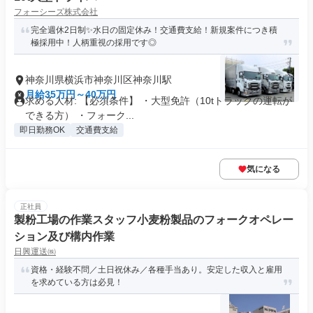
フォーシーズ株式会社
完全週休2日制✨水日の固定休み！交通費支給！新規案件につき積
極採用中！人柄重視の採用です◎
神奈川県横浜市神奈川区神奈川駅
月給35万円～40万円
求める人材: 【必須条件】 ・大型免許（10tトラックの運転が
できる方） ・フォーク...
即日勤務OK
交通費支給
気になる
正社員
製粉工場の作業スタッフ小麦粉製品のフォークオペレー
ション及び構内作業
日興運送㈱
資格・経験不問／土日祝休み／各種手当あり。安定した収入と雇用
を求めている方は必見！