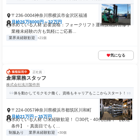
〒236-0004神奈川県横浜市金沢区福浦
月給26万8000円～32万円
求めている人材 必要資格：フォークリフト運転技能講習修了
業種未経験の方も気軽にご応募...
業界未経験歓迎
+21個
気になる
正社員
倉庫業務スタッフ
株式会社浅川製作所
体を動かしてモクモク働く。資格もキャリアもここからスタート！
〒224-0057神奈川県横浜市都筑区川和町
月給21万円～35万円
求めている人材 ◎未経験歓迎！ ◎30代・40代活躍中 【歓迎
条件】 ・真面目でもく...
制服あり
業界未経験歓迎
+30個