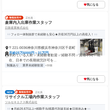
気になる
正社員
倉庫内入出庫作業スタッフ
日新産業株式会社
フォロー体制抜群で未経験も安心★月収30万円以上の高収入！
〒221-0036神奈川県横浜市神奈川区千若町
月給25万6000円～31万円
求めている人材 ✅未経験者歓迎 ✅経験不問 ✅資格不問 ✅現
在、日本での長期就労許可を...
制服あり
業界未経験歓迎
+30個
気になる
NEW
正社員
リサイクル工場内作業スタッフ
ツルセキエクス株式会社
★月給26.8万以上+精勤手当/残業代別途支給★日祝休み★