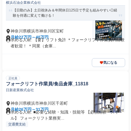
横浜石油企業株式会社
【日勤のみ】土日祝休み＆年間休日125日で予定も組みやすい◎経
験を待遇に変えて働ける！
神奈川県横浜市神奈川区宝町
月給22万円～40万円
求める人材: 【要】リフト免許 ＊フォークリフト作業員の経験
者歓迎！ ＊同業（倉庫...
気になる
正社員
フォークリフト作業員/食品倉庫_11818
日新産業株式会社
神奈川県横浜市神奈川区千若町
月給26万円～31万円
求める人材: ■必要な経験・知識・技能等 【必須経験・スキ
ル】 フォークリフト業務実...
交通費支給