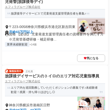
児発管(放課後等デイ)
エフィラグループ株式会社
放課後等デイサービスで児童発達支援管理責任者を募集♪
〒223-0058神奈川県横浜市港北区新吉田東
月給43万円以上
資格 【必須】 児童発達支援管理責任者の資格要件を満たす方
※児発管基礎研修・補足研修...
業界未経験歓迎
+14個
気になる
正社員
放課後デイサービスのトイロのエリア対応児童指導員
エフィラグループ株式会社
エリア内を巡回勤務していただくポジションの募集です♪未経験者
歓迎！残業・持ち帰りほぼなし◎
神奈川県横浜市港南区日野