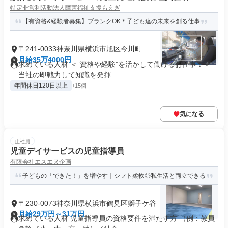
特定非営利活動法人障害福祉支援もえぎ
【有資格&経験者募集】ブランクOK＊子ども達の未来を創る仕事
〒241-0033神奈川県横浜市旭区今川町
月給35万4000円
求めている人材 ＜”資格や経験”を活かして働けるお仕事！＞
当社の即戦力して知識を発揮...
年間休日120日以上
+15個
気になる
正社員
児童デイサービスの児童指導員
有限会社エスエヌ企画
子どもの「できた！」を増やす｜シフト柔軟◎私生活と両立できる
〒230-0073神奈川県横浜市鶴見区獅子ケ谷
月給29万円～31万円
求めている人材 児童指導員の資格要件を満たす方 （例：教員