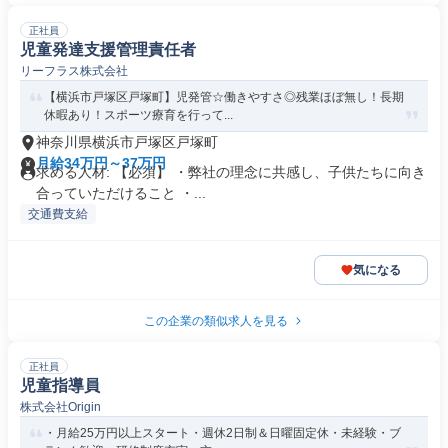
正社員
児童発達支援管理責任者
リーフラス株式会社
【横浜市戸塚区戸塚町】児発管☆働きやすさ◎残業ほぼ無し！長期
休暇あり！スポーツ療育を行って...
神奈川県横浜市戸塚区戸塚町
月給34万円～37万円
求める人材: 【必須】 ・弊社の理念に共感し、子供たちに向き
合っていただけること ・...
交通費支給
気になる
この企業の類似求人を見る
正社員
児童指導員
株式会社Origin
・月給25万円以上スタート・週休2日制＆日曜固定休・未経験・ブ