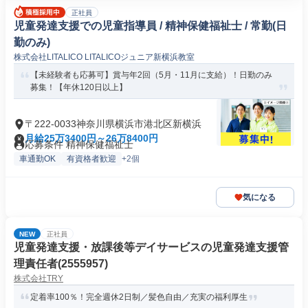
正社員
児童発達支援での児童指導員 / 精神保健福祉士 / 常勤(日
勤のみ)
株式会社LITALICO LITALICOジュニア新横浜教室
【未経験者も応募可】賞与年2回（5月・11月に支給）！日勤のみ
募集！【年休120日以上】
〒222-0033神奈川県横浜市港北区新横浜
月給25万3400円～26万8400円
応募条件 精神保健福祉士
車通勤OK
有資格者歓迎
+2個
気になる
NEW
正社員
児童発達支援・放課後等デイサービスの児童発達支援管
理責任者(2555957)
株式会社TRY
定着率100％！完全週休2日制／髪色自由／充実の福利厚生