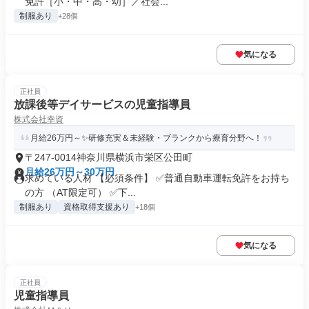
免許［小・中・高・幼］／社会...
制服あり
+28個
気になる
正社員
放課後等デイサービスの児童指導員
株式会社幸資
月給26万円～✨研修充実＆未経験・ブランクから療育分野へ！
〒247-0014神奈川県横浜市栄区公田町
月給26万円～30万円
求めている人材 【必須条件】 ✅普通自動車運転免許をお持ち
の方 （AT限定可） ✅下...
制服あり
資格取得支援あり
+18個
気になる
正社員
児童指導員