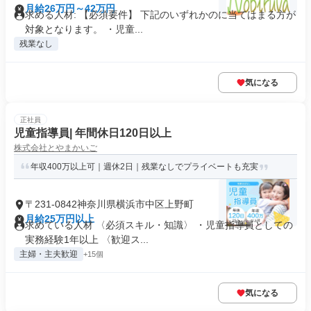
月給26万円～42万円
求める人材: 【必須要件】 下記のいずれかのに当てはまる方が
対象となります。 ・児童...
残業なし
気になる
正社員
児童指導員| 年間休日120日以上
株式会社とやまかいご
年収400万以上可｜週休2日｜残業なしでプライベートも充実
〒231-0842神奈川県横浜市中区上野町
月給25万円以上
求めている人材 〈必須スキル・知識〉 ・児童指導員としての
実務経験1年以上 〈歓迎ス...
主婦・主夫歓迎
+15個
気になる