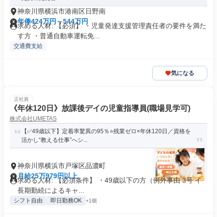
神奈川県横浜市港南区日野南
年俸424万円～544万円
求める人材: 【必須】 ・児童発達支援管理責任者の要件を満た
す方 ・普通自動車運転免...
交通費支給
気になる
正社員
《年休120日》放課後デイの児童指導員(職場見学可)
株式会社UMETAS
【✅49歳以下】定着率驚異の95％⭐残業ゼロ×年休120日／資格を
活かし“教える仕事”へシ...
神奈川県横浜市戸塚区品濃町
月給25万979円以上
求める人材: 【必須条件】 ・49歳以下の方（例外事由 3号 イ
長期勤続によるキャ...
シフト自由
即日勤務OK
+1個