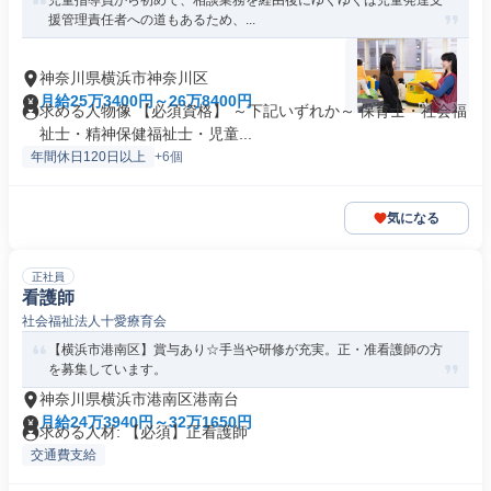
児童指導員から初めて、相談業務を経由後にゆくゆくは児童発達支
援管理責任者への道もあるため、...
神奈川県横浜市神奈川区
月給25万3400円～26万8400円
求める人物像 【必須資格】 ～下記いずれか～ 保育士・社会福
祉士・精神保健福祉士・児童...
年間休日120日以上
+6個
気になる
正社員
看護師
社会福祉法人十愛療育会
【横浜市港南区】賞与あり☆手当や研修が充実。正・准看護師の方
を募集しています。
神奈川県横浜市港南区港南台
月給24万3940円～32万1650円
求める人材: 【必須】正看護師
交通費支給