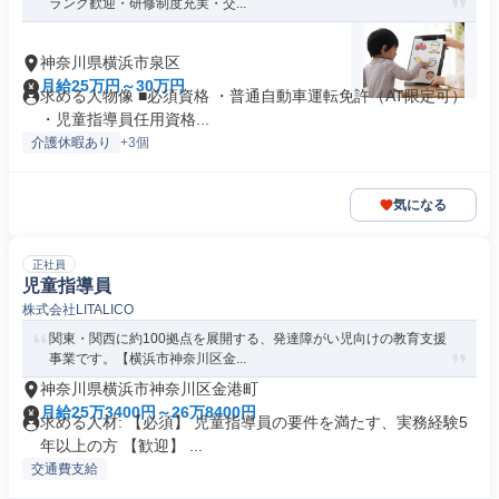
ランク歓迎・研修制度充実・交...
神奈川県横浜市泉区
月給25万円～30万円
求める人物像 ■必須資格 ・普通自動車運転免許（AT限定可）
・児童指導員任用資格...
介護休暇あり
+3個
気になる
正社員
児童指導員
株式会社LITALICO
関東・関西に約100拠点を展開する、発達障がい児向けの教育支援
事業です。【横浜市神奈川区金...
神奈川県横浜市神奈川区金港町
月給25万3400円～26万8400円
求める人材: 【必須】 児童指導員の要件を満たす、実務経験5
年以上の方 【歓迎】 ...
交通費支給