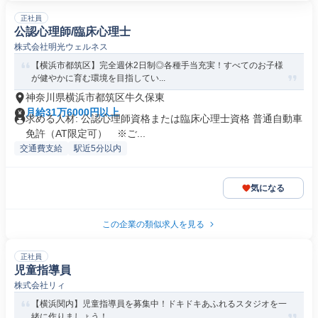
正社員
公認心理師/臨床心理士
株式会社明光ウェルネス
【横浜市都筑区】完全週休2日制◎各種手当充実！すべてのお子様
が健やかに育む環境を目指してい...
神奈川県横浜市都筑区牛久保東
月給31万6000円以上
求める人材: 公認心理師資格または臨床心理士資格 普通自動車
免許（AT限定可） ※ご...
交通費支給
駅近5分以内
気になる
この企業の類似求人を見る
正社員
児童指導員
株式会社リィ
【横浜関内】児童指導員を募集中！ドキドキあふれるスタジオを一
緒に作りましょう！