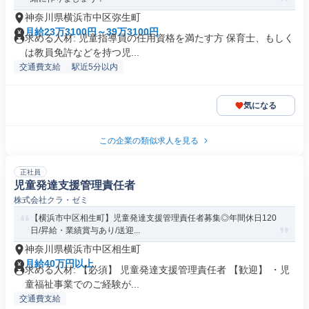
神奈川県横浜市中区弥生町
月給23万3100円～39万3100円
求める人材: 児童指導員の任用資格を満たす方 保育士、もしく
は教員免許などを持つ児...
交通費支給
駅近5分以内
気になる
この企業の類似求人を見る
正社員
児童発達支援管理責任者
株式会社クラ・ゼミ
【横浜市中区相生町】児童発達支援管理責任者募集◎年間休日120
日/昇給・業績賞与あり/送迎...
神奈川県横浜市中区相生町
月給40万円以上
求める人材: 【必須】 児童発達支援管理責任者 【歓迎】 ・児
童福祉事業でのご経験が...
交通費支給