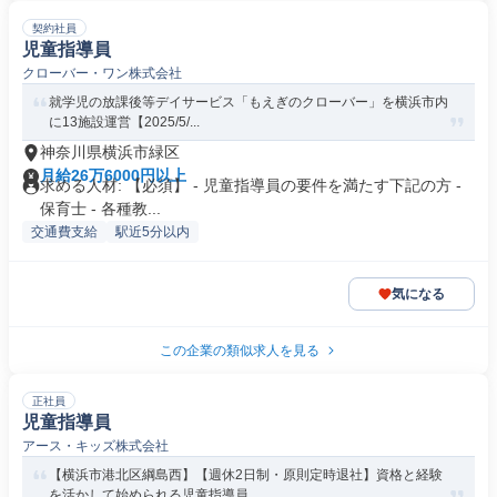
契約社員
児童指導員
クローバー・ワン株式会社
就学児の放課後等デイサービス「もえぎのクローバー」を横浜市内
に13施設運営【2025/5/...
神奈川県横浜市緑区
月給26万6000円以上
求める人材: 【必須】 - 児童指導員の要件を満たす下記の方 -
保育士 - 各種教...
交通費支給
駅近5分以内
気になる
この企業の類似求人を見る
正社員
児童指導員
アース・キッズ株式会社
【横浜市港北区綱島西】【週休2日制・原則定時退社】資格と経験
を活かして始められる児童指導員...