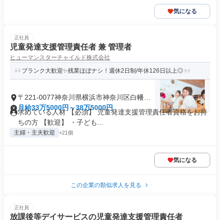
気になる
正社員
児童発達支援管理責任者 兼 管理者
ヒューマンスターチャイルド株式会社
ブランク大歓迎✨残業ほぼナシ！週休2日制/年休126日以上◎
〒221-0077神奈川県横浜市神奈川区白幡向
町
月給33万5000円～38万5000円
求めている人材 【必須】 児童発達支援管理責任者資格をお持
ちの方 【歓迎】 ・子ども...
主婦・主夫歓迎
+21個
気になる
この企業の類似求人を見る
正社員
放課後等デイサービスの児童発達支援管理責任者