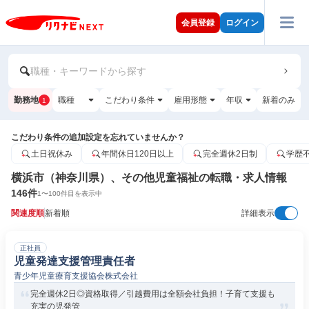
会員登録
ログイン
職種・キーワードから探す
勤務地
職種
こだわり条件
雇用形態
年収
新着のみ
1
こだわり条件の追加設定を忘れていませんか？
土日祝休み
年間休日120日以上
完全週休2日制
学歴
横浜市（神奈川県）、その他児童福祉の転職・求人情報
146
件
1
〜
100
件目を表示中
関連度順
新着順
詳細表示
正社員
児童発達支援管理責任者
青少年児童療育支援協会株式会社
完全週休2日◎資格取得／引越費用は全額会社負担！子育て支援も
充実の児発管