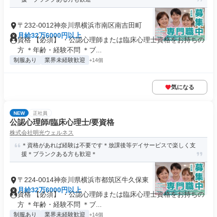
〒232-0012神奈川県横浜市南区南吉田町
月給32万6000円以上
資格 【必須】 ・公認心理師または臨床心理士資格をお持ちの
方 ＊年齢・経験不問 ＊ブ...
制服あり
業界未経験歓迎
+14個
気になる
NEW
正社員
公認心理師/臨床心理士/要資格
株式会社明光ウェルネス
＊資格があれば経験は不要です＊放課後等デイサービスで楽しく支
援＊ブランクある方も歓迎＊
〒224-0014神奈川県横浜市都筑区牛久保東
月給32万6000円以上
資格 【必須】 ・公認心理師または臨床心理士資格をお持ちの
方 ＊年齢・経験不問 ＊ブ...
制服あり
業界未経験歓迎
+14個