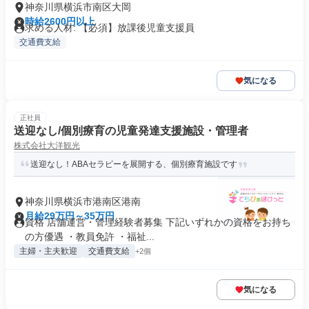
神奈川県横浜市南区大岡
時給2600円以上
求める人材: 【必須】放課後児童支援員
交通費支給
気になる
正社員
送迎なし/個別療育の児童発達支援施設・管理者
株式会社大洋観光
送迎なし！ABAセラピーを展開する、個別療育施設です
神奈川県横浜市港南区港南
月給29万円～35万円
資格 店舗運営・管理経験者募集 下記いずれかの資格をお持ち
の方優遇 ・教員免許 ・福祉...
主婦・主夫歓迎
交通費支給
+2個
気になる