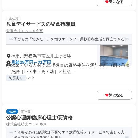
気になる
正社員
児童デイサービスの児童指導員
有限会社エスエヌ企画
子どもの「できた！」を増やす｜シフト柔軟◎私生活と両立できる
神奈川県横浜市南区井土ヶ谷駅
月給29万円～31万円
求めている人材 児童指導員の資格要件を満たす方 （例：教員
免許［小・中・高・幼］／社会...
制服あり
+28個
気になる
NEW
正社員
公認心理師/臨床心理士/要資格
株式会社明光ウェルネス
＊資格があれば経験は不要です＊放課後等デイサービスで楽しく支
援＊ブランクある方も歓迎＊