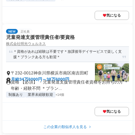
気になる
NEW
正社員
児童発達支援管理責任者/要資格
株式会社明光ウェルネス
＊資格があれば経験は不要です＊放課後等デイサービスで楽しく支
援＊ブランクある方も歓迎＊
〒232-0012神奈川県横浜市南区南吉田町
月給34万6000円～38万6000円
資格 【必須】 ・児童発達支援管理責任者資格をお持ちの方 ＊
年齢・経験不問 ＊ブラン...
制服あり
業界未経験歓迎
+14個
気になる
この企業の類似求人を見る