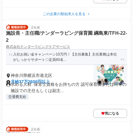
この企業の類似求人を見る
正社員
施設長・主任職/テンダーラビング保育園 綱島東/TFH-22-
2
株式会社テンダーラビングケアサービス
入社お祝い金キャンペーン10万円！【主任募集】主任業務は本社
がしっかりサポート◇定員60名...
神奈川県横浜市港北区
月給37万2600円以上
求める人材: 保育士資格をお持ちの方 認可保育園または同等の
施設での主任もしくは副主...
交通費支給
気になる
正社員