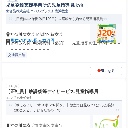
児童発達支援事業所の児童指導員/kyk
東食品株式会社 コペルプラス新横浜教室
【日祝休み×年間休日120日】未経験から始める児童指導員
神奈川県横浜市港北区新横浜
月給24万185円～32万円
求める人材: ■応募資格（必須） ・児童指導員任用資格 ＝＝＝
＝＝＝＝＝＝＝＝＝＝...
交通費支給
気になる
正社員
【正社員】放課後等デイサービス/児童指導員
エルヴェ株式会社
【教えるより、“寄り添う”時間を。】教室では見られなかった笑顔
に出会える。子どもたちの「で...
神奈川県横浜市港南区港南台