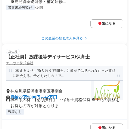
※児発管基礎研修・補足研修...
業界未経験歓迎
+14個
気になる
この企業の類似求人を見る
正社員
【正社員】放課後等デイサービス/保育士
エルヴェ株式会社
【教えるより、“寄り添う”時間を。】教室では見られなかった笑顔
に出会える。子どもたちの「で...
神奈川県横浜市港南区港南台
月給27万5000円～42万円
求める人材: 【必須要件】 ・保育士資格保持 ※上記の資格を
お持ちの方が対象となりま...
残業なし
気になる