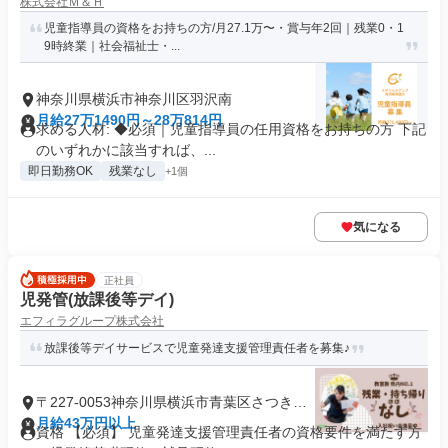
株式会社Ｍ＆Ｈ
児童指導員の資格をお持ちの方/月27.1万〜・賞与年2回｜残業0・1
9時終業｜社会福祉士・...
神奈川県横浜市神奈川区羽沢南
月給27万1490円～28万814円
求める人材: ◆必須｜児童指導員の任用資格をお持ちの方 下記
のいずれかに該当すれば、...
即日勤務OK
残業なし
+1個
気になる
正社員
児発管(放課後等デイ)
エフィラグループ株式会社
放課後等デイサービスで児童発達支援管理責任者を募集♪
〒227-0053神奈川県横浜市青葉区さつきが
丘
月給43万円以上
資格 【必須】 児童発達支援管理責任者の資格要件を満たす方