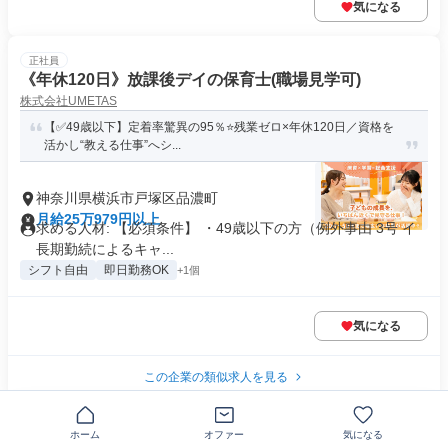
気になる
正社員
《年休120日》放課後デイの保育士(職場見学可)
株式会社UMETAS
【✅49歳以下】定着率驚異の95％⭐残業ゼロ×年休120日／資格を
活かし“教える仕事”へシ...
神奈川県横浜市戸塚区品濃町
月給25万979円以上
求める人材: 【必須条件】 ・49歳以下の方（例外事由 3号 イ
長期勤続によるキャ...
シフト自由
即日勤務OK
+1個
気になる
この企業の類似求人を見る
正社員
ホーム
オファー
気になる
《年休120日》放課後デイの児童指導員(職場見学可)