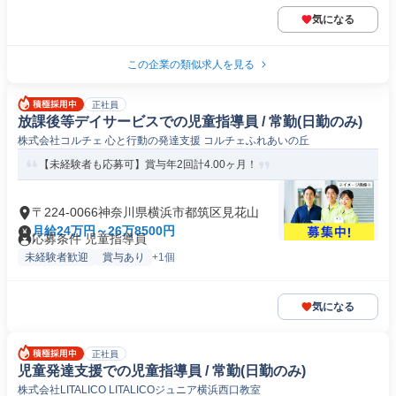
気になる
この企業の類似求人を見る
正社員
放課後等デイサービスでの児童指導員 / 常勤(日勤のみ)
株式会社コルチェ 心と行動の発達支援 コルチェふれあいの丘
【未経験者も応募可】賞与年2回計4.00ヶ月！
〒224-0066神奈川県横浜市都筑区見花山
月給24万円～26万8500円
応募条件 児童指導員
未経験者歓迎
賞与あり
+1個
気になる
正社員
児童発達支援での児童指導員 / 常勤(日勤のみ)
株式会社LITALICO LITALICOジュニア横浜西口教室