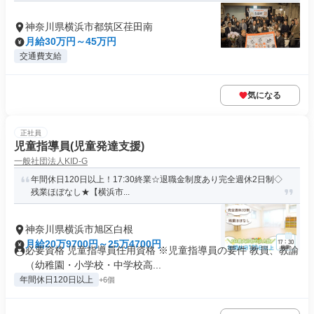
神奈川県横浜市都筑区荏田南
月給30万円～45万円
交通費支給
気になる
正社員
児童指導員(児童発達支援)
一般社団法人KID-G
年間休日120日以上！17:30終業☆退職金制度あり完全週休2日制◇
残業ほぼなし★【横浜市...
神奈川県横浜市旭区白根
月給20万9700円～25万4700円
必要資格 児童指導員任用資格 ※児童指導員の要件 教員、教諭
（幼稚園・小学校・中学校高...
年間休日120日以上
+6個