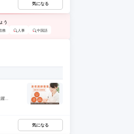
気になる
ょう
総務
人事
中国語
...
気になる