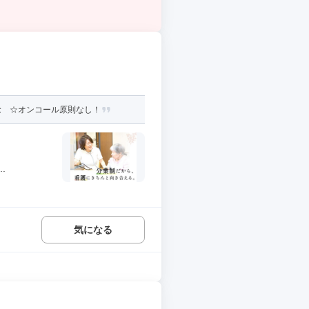
念 ☆オンコール原則なし！
.
気になる