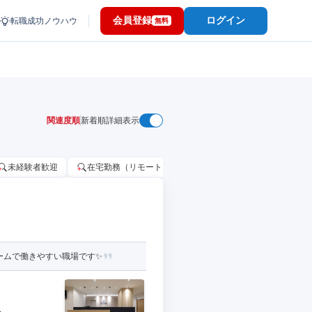
会員登録
ログイン
転職成功ノウハウ
無料
関連度順
新着順
詳細表示
未経験者歓迎
在宅勤務（リモートワーク）OK
家賃補助・住宅手当
ームで働きやすい職場です✨