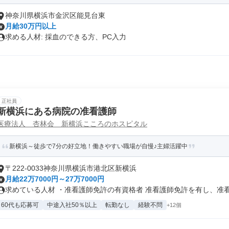
神奈川県横浜市金沢区能見台東
月給30万円以上
求める人材: 採血のできる方、PC入力
正社員
新横浜にある病院の准看護師
医療法人 杏林会 新横浜こころのホスピタル
新横浜～徒歩で7分の好立地！働きやすい職場が自慢♪主婦活躍中
〒222-0033神奈川県横浜市港北区新横浜
月給22万7000円～27万7000円
求めている人材 ・准看護師免許の有資格者 准看護師免許を有し、准看護
60代も応募可
中途入社50％以上
転勤なし
経験不問
+12個