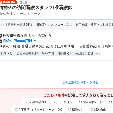
正社員
精神科の訪問看護スタッフ/准看護師
株式会社ファーストナース
【精神科未経験OK！】日曜定休、オンコールなし。居宅看護で笑顔あふれる毎
神奈川県横浜市旭区中希望が丘
月給40万8000円以上
資格・経験 普通自動車免許必須（社用車利用） 准看護師必須 ◎精神科経
制服あり
業界未経験歓迎
学歴不問
車通勤OK
未経験者歓迎
+6個
この企業の類似求人を見る
こだわり条件
を設定して求人を絞り込みま
未経験者歓迎
土日祝休み
完全週休2日制
在宅勤務（リモートワーク）OK
転勤なし
服装自由