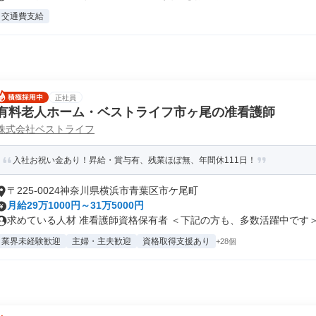
交通費支給
正社員
有料老人ホーム・ベストライフ市ヶ尾の准看護師
株式会社ベストライフ
入社お祝い金あり！昇給・賞与有、残業ほぼ無、年間休111日！
〒225-0024神奈川県横浜市青葉区市ケ尾町
月給29万1000円～31万5000円
求めている人材 准看護師資格保有者 ＜下記の方も、多数活躍中です＞ .
業界未経験歓迎
主婦・主夫歓迎
資格取得支援あり
+28個