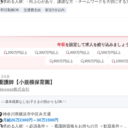
求める人材: ・向上心があり、謙虚な方 ・チームワークを大切にする
即日勤務OK
交通費支給
駅近5分以内
年収
を設定して求人を絞り込みましょ
200万円以上
300万円以上
400万円以上
500万円以上
800万円以上
900万円以上
1000
正社員
看護師【小規模保育園】
Baycess株式会社
基本残業なし!お子さまの預かりもOK
神奈川県横浜市中区弁天通
月給26万2300円～30万1500円
求める人材: ＜必須条件＞ ・看護師資格をお持ちの方 ＜歓迎条件＞...