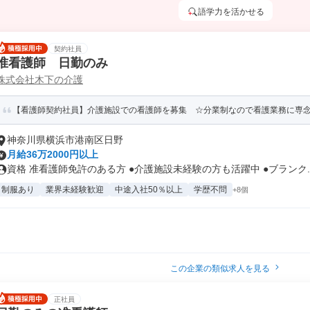
語学力を活かせる
契約社員
准看護師 日勤のみ
株式会社木下の介護
【看護師契約社員】介護施設での看護師を募集 ☆分業制なので看護業務に専
神奈川県横浜市港南区日野
月給36万2000円以上
資格 准看護師免許のある方 ●介護施設未経験の方も活躍中 ●ブランク..
制服あり
業界未経験歓迎
中途入社50％以上
学歴不問
+8個
この企業の類似求人を見る
正社員