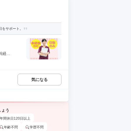
日をサポート。
...
気になる
しょう
年間休日120日以上
年齢不問
学歴不問