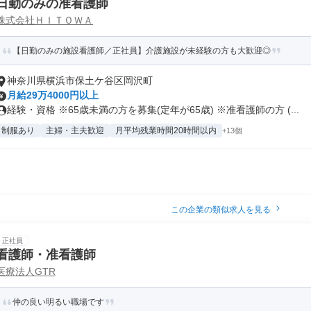
日勤のみの准看護師
株式会社ＨＩＴＯＷＡ
【日勤のみの施設看護師／正社員】介護施設が未経験の方も大歓迎◎
神奈川県横浜市保土ケ谷区岡沢町
月給29万4000円以上
経験・資格 ※65歳未満の方を募集(定年が65歳) ※准看護師の方 (...
制服あり
主婦・主夫歓迎
月平均残業時間20時間以内
+13個
この企業の類似求人を見る
正社員
看護師・准看護師
医療法人GTR
仲の良い明るい職場です