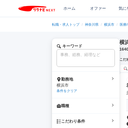
ホーム
オファー
気に
転職・求人トップ
/
神奈川県
/
横浜市
/
医療
横
キーワード
164
こだ
勤務地
横浜市
条件をクリア
職種
こだわり条件