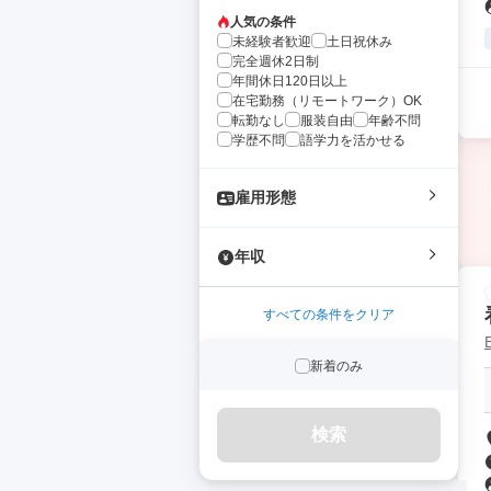
人気の条件
未経験者歓迎
土日祝休み
完全週休2日制
年間休日120日以上
在宅勤務（リモートワーク）OK
転勤なし
服装自由
年齢不問
学歴不問
語学力を活かせる
雇用形態
年収
すべての条件をクリア
新着のみ
検索