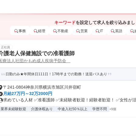
キーワード
を設定して求人を絞り込みまし
事務
経理
不動産
営業
IT
英語
正社員
介護老人保健施設での准看護師
医療法人社団かもめ成人疾病予防会
日勤のみ★年間休日111日！17時半までの勤務！送迎バスあり
〒241-0804神奈川県横浜市旭区川井宿町
月給27万円～32万2000円
求めている人材 ✅准看護師 ✅未経験者歓迎！経験者歓迎！ ✅女性が活躍
業界未経験歓迎
介護休暇あり
中途入社50％以上
学歴不問
+9個