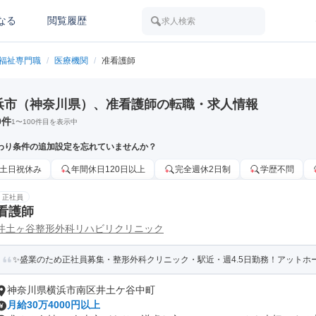
なる
閲覧履歴
求人検索
/福祉専門職
/
医療機関
/
准看護師
浜市（神奈川県）、准看護師の転職・求人情報
0
件
1
〜
100
件目を表示中
わり条件の追加設定を忘れていませんか？
土日祝休み
年間休日120日以上
完全週休2日制
学歴不問
正社員
看護師
井土ヶ谷整形外科リハビリクリニック
✨盛業のため正社員募集・整形外科クリニック・駅近・週4.5日勤務！アットホ
神奈川県横浜市南区井土ケ谷中町
月給30万4000円以上