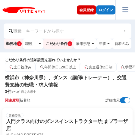
会員登録
ログイン
職種・キーワードから探す
勤務地
職種
こだわり条件
雇用形態
年収
新着のみ
1
1
こだわり条件の追加設定を忘れていませんか？
土日祝休み
年間休日120日以上
完全週休2日制
学歴
横浜市（神奈川県）、ダンス（講師/トレーナー）、交通
費支給の転職・求人情報
3
件
1
〜
3
件目を表示中
関連度順
新着順
詳細表示
業務委託
入門クラス向けのダンスインストラクター/たまプラーザ
店