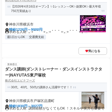
株式会社D PRESENTS
【2026年4月16日オープン】✨1レッスン～OK✨副業OK✨最大年収
750万実績あり
神奈川県横浜市
時給1226円～9000円
求める人材: ｡:+ ﾟ ゜ﾟ +:｡:+ ﾟ ゜ﾟ +:｡:+ ﾟ ゜ﾟ +:｡ ...
週1日からOK
交通費支給
気になる
業務委託
ダンス講師(ダンストレーナー・ダンスインストラクタ
ー)NAYUTAS東戸塚校
株式会社エビナフーズ
30代、40代、50代の講師さん活躍中です！！
神奈川県横浜市戸塚区品濃町
時給1830円～3027円
求める人材: 講師経験がなくてもOK ！スキルや実力も重要で