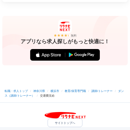
無料
アプリなら求人探しがもっと快適に！
転職・求人トップ
/
神奈川県
/
横浜市
/
教育/保育専門職
/
講師/トレーナー
/
ダン
ス（講師/トレーナー）
/
交通費支給
サイトトップへ