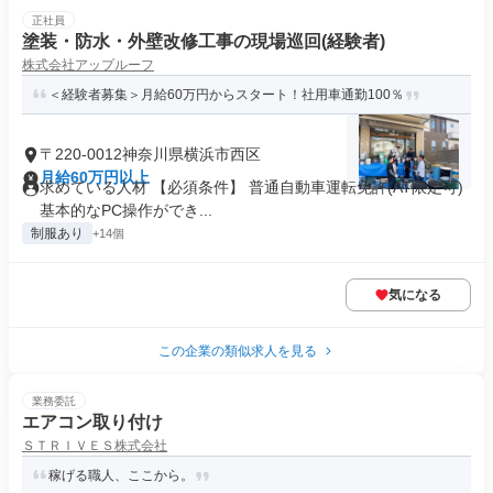
正社員
塗装・防水・外壁改修工事の現場巡回(経験者)
株式会社アップルーフ
＜経験者募集＞月給60万円からスタート！社用車通勤100％
〒220-0012神奈川県横浜市西区
月給60万円以上
求めている人材 【必須条件】 普通自動車運転免許(AT限定可)
基本的なPC操作ができ...
制服あり
+14個
気になる
この企業の類似求人を見る
業務委託
エアコン取り付け
ＳＴＲＩＶＥＳ株式会社
稼げる職人、ここから。