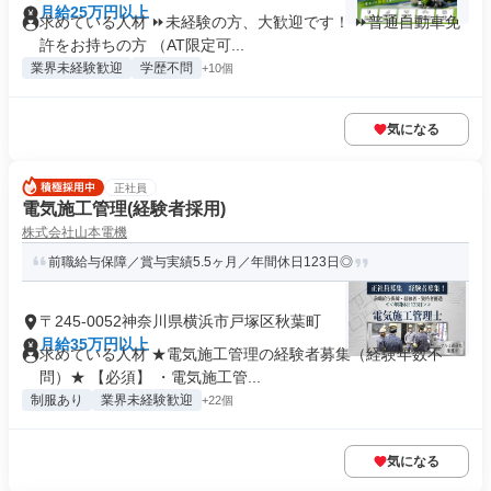
月給25万円以上
求めている人材 ⏩未経験の方、大歓迎です！ ⏩普通自動車免
許をお持ちの方 （AT限定可...
業界未経験歓迎
学歴不問
+10個
気になる
正社員
電気施工管理(経験者採用)
株式会社山本電機
前職給与保障／賞与実績5.5ヶ月／年間休日123日◎
〒245-0052神奈川県横浜市戸塚区秋葉町
月給35万円以上
求めている人材 ★電気施工管理の経験者募集（経験年数不
問）★ 【必須】 ・電気施工管...
制服あり
業界未経験歓迎
+22個
気になる