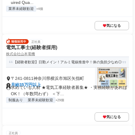
uired Qua...
業界未経験歓迎
+4個
気になる
正社員
電気工事士(経験者採用)
株式会社山本電機
【経験者歓迎】日勤メイン！アルミ電線推進中！体の負担少なめ◎
〒241-0811神奈川県横浜市旭区矢指町
月給35万円以上
求めている人材 ★電気工事経験者募集★ ・実務経験があれば
OK！（年数問わず） ＜下...
制服あり
業界未経験歓迎
+29個
気になる
正社員