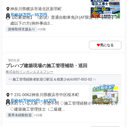
神奈川県横浜市港北区新羽町
月給28万円～55万円
【応募資格】 《必須》普通自動車免許(AT限定可) 【限定】35
歳以下の方(例外事由3...
資格取得支援あり
+14個
気になる
契約社員
プレハブ建築現場の施工管理補助・巡回
株式会社リンカンエヌエフシー
施工管理経験者歓迎◎駅近＆残業少め/cr007-002-02
〒231-0062神奈川県横浜市中区桜木町
月給40万9600円～60万円
求めている人材 ◇学歴不問 ◇施工管理経験が1年以上ある方
◇建築施工管理技士（二級建...
業界未経験歓迎
+15個