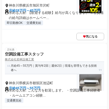
神奈川県横浜市旭区市沢町
月給28万円～45万円
求める人材: 【歓迎する経験】給与が高くなります。 ※各資格
の給与詳細はホームペー...
即日勤務OK
交通費支給
気になる
正社員
空調設備工事スタッフ
株式会社若林設備工業
月給45～55万円｜賞与年2回｜週休2日｜現場も管理もできる技術
者へ
神奈川県横浜市都筑区池辺町
月給45万円～55万円
求める人材: こんな方を歓迎します。 ・空調設備工事経験者
・ルームエアコン経験...
交通費支給