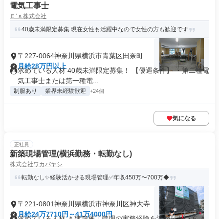
電気工事士
Ｅ’ｓ株式会社
40歳未満限定募集 現在女性も活躍中なので女性の方も歓迎です
〒227-0064神奈川県横浜市青葉区田奈町
月給28万円以上
求めている人材 40歳未満限定募集！ 【優遇条件】 ・第二種電
気工事士または第一種電...
制服あり
業界未経験歓迎
+24個
気になる
正社員
新築現場管理(横浜勤務・転勤なし)
株式会社ワカバヤシ
転勤なし✨経験活かせる現場管理✅年収450万〜700万◆
〒221-0801神奈川県横浜市神奈川区神大寺
月給24万7710円～41万4000円
求めている人材 ＊建築施工管理の実務経験を活かしたい方 ＊