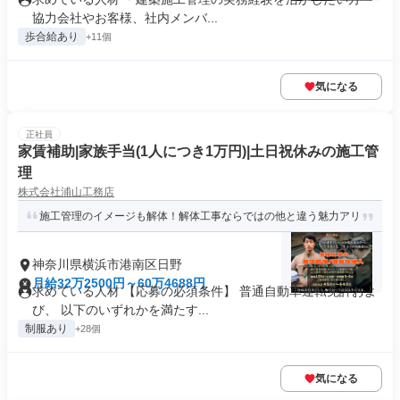
協力会社やお客様、社内メンバ...
歩合給あり
+11個
気になる
正社員
家賃補助|家族手当(1人につき1万円)|土日祝休みの施工管
理
株式会社浦山工務店
施工管理のイメージも解体！解体工事ならではの他と違う魅力アリ
神奈川県横浜市港南区日野
月給32万2500円～60万4688円
求めている人材 【応募の必須条件】 普通自動車運転免許およ
び、 以下のいずれかを満たす...
制服あり
+28個
気になる