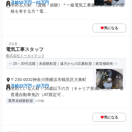
月給55万円～65万円
求める人材: 《資格・経験》 * 一級電気工事施工管理技士の資
格を有する方 * 電...
気になる
正社員
電気工事スタッフ
株式会社トーカイテック
20～30代活躍｜未経験歓迎｜遠方からの応募歓迎｜家賃補助有
〒230-0032神奈川県横浜市鶴見区大東町
月給25万円～45万円
求めている人材 ✅35歳以下の方（キャリア形成のため） ✅要
普通自動車免許（AT限定可...
業界未経験歓迎
+15個
気になる