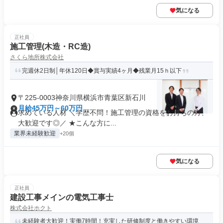
気になる
正社員
施工管理(木造・RC造)
さくら地所株式会社
完週休2日制│年休120日◆賞与実績4ヶ月◆残業月15ｈ以下
〒225-0003神奈川県横浜市青葉区新石川
月給45万円～60万円
求めている人材 ＼学歴不問！施工管理の資格をお持ちの方、
大歓迎です◎／ ★こんな方に...
業界未経験歓迎
+20個
気になる
正社員
建設工事メインの電気工事士
株式会社ホクト
未経験者大歓迎！実働7時間！充実した研修制度と働きやすい環境