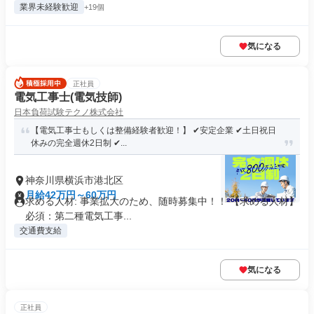
業界未経験歓迎
+19個
気になる
正社員
電気工事士(電気技師)
日本負荷試験テクノ株式会社
【電気工事士もしくは整備経験者歓迎！】 ✔︎安定企業 ✔︎土日祝日
休みの完全週休2日制 ✔...
神奈川県横浜市港北区
月給42万円～60万円
求める人材: 事業拡大のため、随時募集中！！ 【求める人材】
必須：第二種電気工事...
交通費支給
気になる
正社員