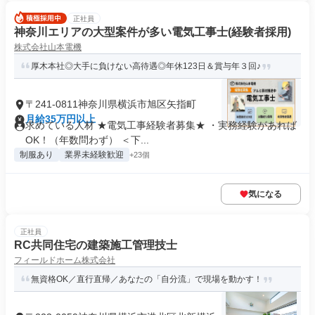
正社員
神奈川エリアの大型案件が多い電気工事士(経験者採用)
株式会社山本電機
厚木本社◎大手に負けない高待遇◎年休123日＆賞与年３回♪
〒241-0811神奈川県横浜市旭区矢指町
月給35万円以上
求めている人材 ★電気工事経験者募集★ ・実務経験があれば
OK！（年数問わず） ＜下...
制服あり
業界未経験歓迎
+23個
気になる
正社員
RC共同住宅の建築施工管理技士
フィールドホーム株式会社
無資格OK／直行直帰／あなたの「自分流」で現場を動かす！