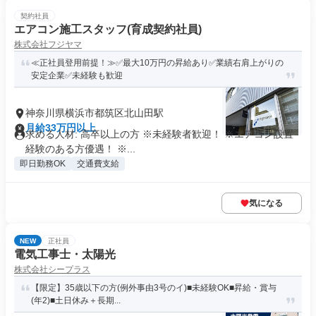
契約社員
エアコン施工スタッフ(育成契約社員)
株式会社フジヤマ
≪正社員登用前提！≫✅最大10万円の昇給あり✅業績右肩上がりの
安定企業✅未経験も歓迎
神奈川県横浜市都筑区北山田駅
月給33万円以上
求める人材: 高卒以上の方 ※未経験者歓迎！ ※エアコン設置
経験のある方優遇！ ※...
即日勤務OK
交通費支給
気になる
NEW
正社員
電気工事士・太陽光
株式会社シープラス
【限定】35歳以下の方(例外事由3号のイ)■未経験OK■昇給・賞与
(年2)■土日休み＋長期...