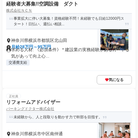
経験者大募集!!空調設備 ダクト
株式会社ＮＣＮ
事業拡大に伴い大募集！資格経験不問！未経験でも日給12000円ス
タート！日払い、週払い相談...
神奈川県横浜市都筑区北山田
月給28万円～95万円
求める人材: 《必須条件》 * 建設業の実務経験がある方 * やる
気があって向上心...
交通費支給
気になる
正社員
リフォームアドバイザー
パーキングドクター株式会社
未経験から、人と段取りを動かす力で幹部を目指す。
神奈川県横浜市中区南仲通