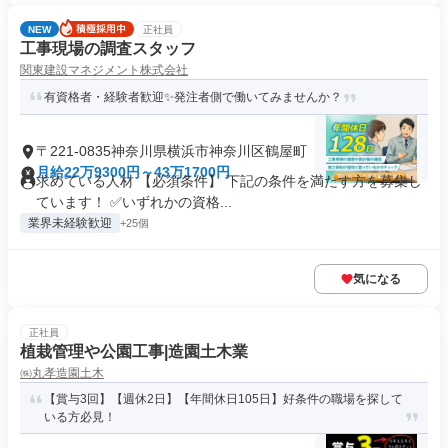
NEW
正社員
工事現場の調査スタッフ
関東建設マネジメント株式会社
有資格者・経験者歓迎✨発注者側で働いてみませんか？
〒221-0835神奈川県横浜市神奈川区鶴屋町
月給22万9300円～43万1700円
求めている人材 【必須条件】 下記の条件を満たす方を募集し
ています！ ✅いずれかの資格...
業界未経験歓迎
+25個
気になる
正社員
植栽管理や公園工事|造園土木業
㈱丸孝造園土木
【賞与3回】【週休2日】【年間休日105日】好条件の職場を探して
いる方必見！