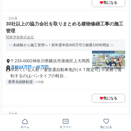
気になる
正社員
30社以上の協力会社を取りまとめる建物修繕工事の施工
管理
関東塗装株式会社
未経験から施工管理へ！初年度年収400万可◎創業100年間近
〒233-0002神奈川県横浜市港南区上大岡西
月給24万円～45万円
求めている人材 ✅要普通自動車免許(ＡＴ限定可) ※業務で運
転するのはバンタイプの軽自...
業界未経験歓迎
+15個
気になる
正社員
建築現場の施工管理スタッフ
株式会社東洋プロパティ
ホーム
オファー
気になる