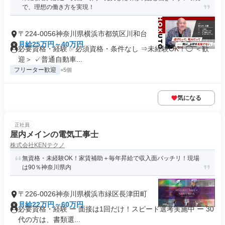
で、理想の働き方を実現！
〒224-0056神奈川県横浜市都筑区川和台
月給25万円～40万円
必要資格・経験 ✅️必須資格・条件なし ⇒未経験OK！◯ ＜歓
迎＞ ✓普通自動車...
フリーター歓迎
+5個
気になる
正社員
屋内メインの電気工事士
株式会社KENテクノ
無資格・未経験OK！家賃補助＋毎年昇給で収入面バッチリ！現場
は90％神奈川県内
〒226-0026神奈川県横浜市緑区長津田町
月給22万円～60万円
必要資格・経験 ー 面接は1回だけ！スピード選考実施中 ー 30
代の方は、書類選...