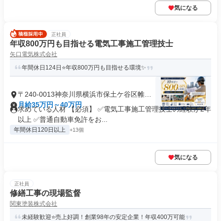
気になる
正社員
年収800万円も目指せる電気工事施工管理技士
矢口電気株式会社
年間休日124日⭐年収800万円も目指せる環境✨
〒240-0013神奈川県横浜市保土ケ谷区帷子
町
月給35万円～40万円
求めている人材 【必須】 ✅電気工事施工管理技士の経験が2年
以上 ✅普通自動車免許をお...
年間休日120日以上
+13個
気になる
正社員
修繕工事の現場監督
関東塗装株式会社
未経験歓迎⭐売上好調！創業98年の安定企業！年収400万可能