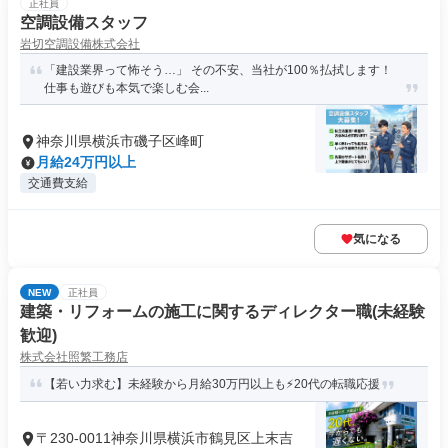
正社員
空調設備スタッフ
岩切空調設備株式会社
「建設業界って怖そう…」 その不安、当社が100％払拭します！
仕事も遊びも本気で楽しむ会...
神奈川県横浜市磯子区峰町
月給24万円以上
交通費支給
気になる
NEW
正社員
建築・リフォームの施工に関するディレクター職(未経験
歓迎)
株式会社照繁工務店
【若い力求む】未経験から月給30万円以上も⚡20代の転職応援
〒230-0011神奈川県横浜市鶴見区上末吉