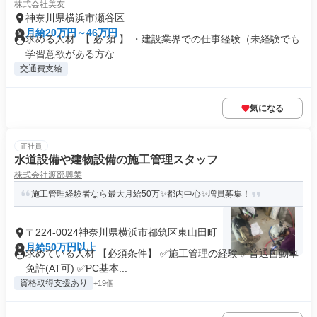
株式会社美友
神奈川県横浜市瀬谷区
月給20万円～46万円
求める人材: 【 必 須 】 ・建設業界での仕事経験（未経験でも
学習意欲がある方な...
交通費支給
気になる
正社員
水道設備や建物設備の施工管理スタッフ
株式会社渡部興業
施工管理経験者なら最大月給50万✨都内中心✨増員募集！
〒224-0024神奈川県横浜市都筑区東山田町
月給50万円以上
求めている人材 【必須条件】 ✅施工管理の経験 ✅普通自動車
免許(AT可) ✅PC基本...
資格取得支援あり
+19個