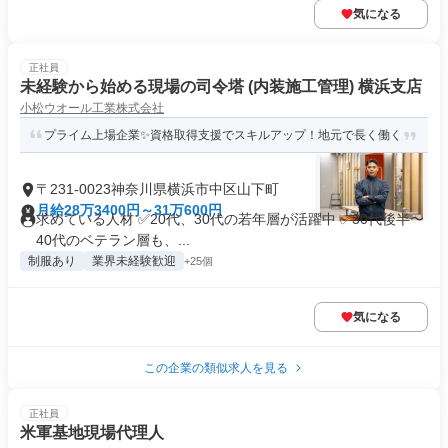
気になる
正社員
未経験から始める現場の司令塔 (内装施工管理) 横浜支店
小松ウオール工業株式会社
プライム上場企業✨資格取得支援でスキルアップ！地元で長く働く
〒231-0023神奈川県横浜市中区山下町
月給28万3400円～31万600円
求めている人材 ✅20代、30代の若年層が活躍中 ✅30代後半〜
40代のベテラン層も、...
制服あり
業界未経験歓迎
+25個
気になる
この企業の類似求人を見る
正社員
米軍基地現場代理人