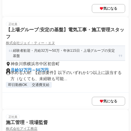
気になる
正社員
【上場グループ:安定の基盤】電気工事・施工管理スタッ
フ
株式会社ジェイ・ティー・エヌ
経験者歓迎・月給32万〜50万・年休115日・上場グループの安定
基盤
神奈川県横浜市中区初音町
月給32万円～50万円
求める人材: 【必須要件】以下のいずれか1つ以上に該当する
方（なくても、未経験も可能...
即日勤務OK
交通費支給
気になる
正社員
施工管理・現場監督
株式会社アイ工務店