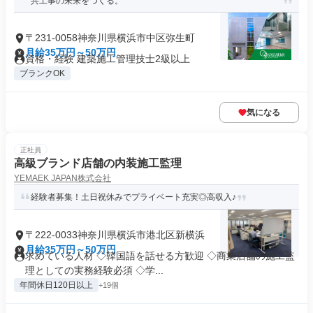
共工事の未来をつくる。
〒231-0058神奈川県横浜市中区弥生町
月給35万円～50万円
資格・経験 建築施工管理技士2級以上
ブランクOK
気になる
正社員
高級ブランド店舗の内装施工監理
YEMAEK JAPAN株式会社
経験者募集！土日祝休みでプライベート充実◎高収入♪
〒222-0033神奈川県横浜市港北区新横浜
月給35万円～50万円
求めている人材 ◇韓国語を話せる方歓迎 ◇商業店舗の施工監
理としての実務経験必須 ◇学...
年間休日120日以上
+19個