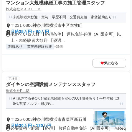
マンション大規模修繕工事の施工管理スタッフ
株式会社ＭＡＲＵ・Ｋ
未経験者大歓迎・賞与・学歴不問・交通費支給・家賃補助あり
〒231-0806神奈川県横浜市中区本牧町
月給35万円～60万円
求めている人材 【必須条件】 運転免許必須（AT限定可）以
上・未経験者大歓迎 【優遇...
制服あり
業界未経験歓迎
+36個
気になる
正社員
ダイキンの空調設備メンテナンススタッフ
株式会社PLUS
AT免許で応募OK！完全未経験も安心のOJT研修あり！平均年齢は3
0代/営業ノルマ・飛び込...
〒225-0003神奈川県横浜市青葉区新石川
月給30万円～120万円
必要資格・経験 【必須】 普通自動車免許（AT限定可） ※Req