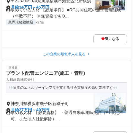
〒223-0059神奈川県横浜市港北区北新横浜
月給34万円～45万円
求めている人材 【必須条件】 ■RC共同住宅の施工管理経験
（年数不問） ※無資格でもO...
業界未経験歓迎
+27個
気になる
この企業の類似求人を見る
正社員
プラント配管エンジニア(施工・管理)
大和建鉄株式会社
日本のエネルギーインフラを支える社会貢献度の高い業務です
神奈川県横浜市磯子区新磯子町
月給27万円～40万円
求める人材: 【必要資格】 ・普通自動車運転免許（AT限定不
可、または入社後解除）...