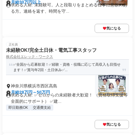
月給30万円以上
求める人材: 未経験可。人と段取りをまとめる仕事に意欲のあ
る方。連絡を返す、時間を守...
気になる
正社員
未経験OK!完全土日休・電気工事スタッフ
株式会社エレック・ワークス
✅全国から応募歓迎！✅経験・資格・役職に応じて高収入も目指せ
ます！✅賞与年2回・土日休み✅...
神奈川県横浜市西区高島
月給28万円～50万円
求める人材: ✅ゼロからの未経験者大歓迎！ （資格取得支援等
全面的にサポート） ✅建...
即日勤務OK
交通費支給
気になる