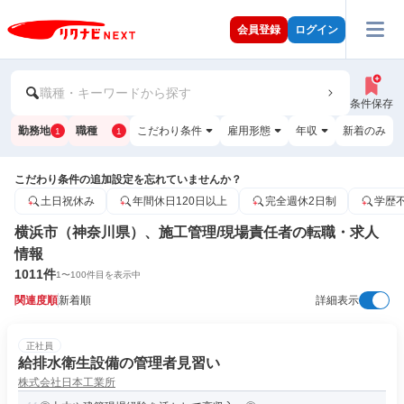
会員登録
ログイン
職種・キーワードから探す
条件保存
勤務地
職種
こだわり条件
雇用形態
年収
新着のみ
1
1
こだわり条件の追加設定を忘れていませんか？
土日祝休み
年間休日120日以上
完全週休2日制
学歴
横浜市（神奈川県）、施工管理/現場責任者の転職・求人
情報
1011
件
1
〜
100
件目を表示中
関連度順
新着順
詳細表示
正社員
給排水衛生設備の管理者見習い
株式会社日本工業所