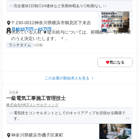
完全週休2日制◎14連休など長期休暇あり◎転勤なし
〒230-0012神奈川県横浜市鶴見区下末吉
月給30万円～65万円
求めている人材 ★提示給与については、前職給与・ 役職考慮
のうえ決定いたします。 ＊...
ランチタイム
+22個
気になる
この企業の類似求人を見る
正社員
一級電気工事施工管理技士
株式会社HKSコンサルティング
電気技士コンサルタントとしてのキャリアアップを目指せる職場で
す。
神奈川県横浜市磯子区東町