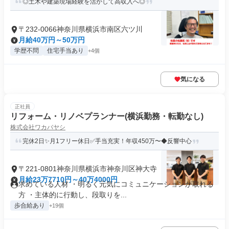
◎土木や建築現場経験を活かして高収入へ◎
〒232-0066神奈川県横浜市南区六ツ川
月給40万円～50万円
学歴不問
住宅手当あり
+4個
気になる
正社員
リフォーム・リノベプランナー(横浜勤務・転勤なし)
株式会社ワカバヤシ
完休2日✨月1フリー休日✅手当充実！年収450万〜◆反響中心
〒221-0801神奈川県横浜市神奈川区神大寺
月給23万7710円～40万4000円
求めている人材 ・明るく元気にコミュニケーションが取れる
方 ・主体的に行動し、段取りを...
歩合給あり
+19個