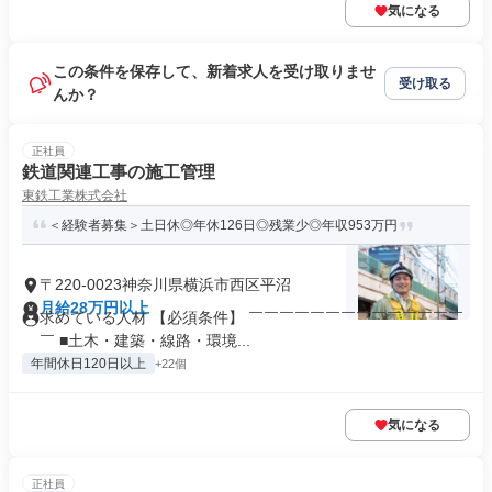
気になる
この条件を保存して、新着求人を受け取りませ
受け取る
んか？
正社員
鉄道関連工事の施工管理
東鉄工業株式会社
＜経験者募集＞土日休◎年休126日◎残業少◎年収953万円
〒220-0023神奈川県横浜市西区平沼
月給28万円以上
求めている人材 【必須条件】 ￣￣￣￣￣￣￣￣￣￣￣￣￣￣
￣ ■土木・建築・線路・環境...
年間休日120日以上
+22個
気になる
正社員