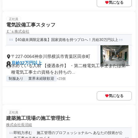
気になる
正社員
電気設備工事スタッフ
Ｅ’ｓ株式会社
【40歳未満限定募集】国家資格を持つプロへ！月給30万円以上
〒227-0064神奈川県横浜市青葉区田奈町
月給32万円以上
求めている人材 【優遇条件】 ・第二種電気工事士または第一
種電気工事士の資格をお持ちの...
制服あり
業界未経験歓迎
+23個
気になる
正社員
建築施工現場の施工管理技士
株式会社長沼組
即戦力求む 施工管理のプロフェッショナルへ あなたの技術が公