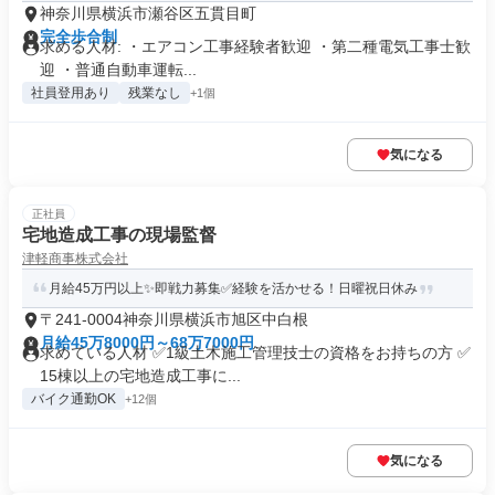
神奈川県横浜市瀬谷区五貫目町
完全歩合制
求める人材: ・エアコン工事経験者歓迎 ・第二種電気工事士歓
迎 ・普通自動車運転...
社員登用あり
残業なし
+1個
気になる
正社員
宅地造成工事の現場監督
津軽商事株式会社
月給45万円以上✨即戦力募集✅経験を活かせる！日曜祝日休み
〒241-0004神奈川県横浜市旭区中白根
月給45万8000円～68万7000円
求めている人材 ✅1級土木施工管理技士の資格をお持ちの方 ✅
15棟以上の宅地造成工事に...
バイク通勤OK
+12個
気になる