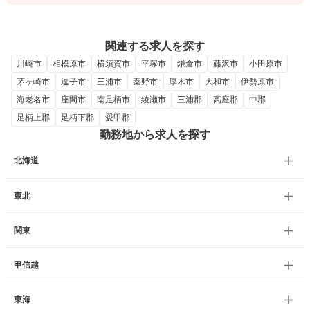
関連する求人を探す
川崎市
相模原市
横須賀市
平塚市
鎌倉市
藤沢市
小田原市
茅ヶ崎市
逗子市
三浦市
秦野市
厚木市
大和市
伊勢原市
海老名市
座間市
南足柄市
綾瀬市
三浦郡
高座郡
中郡
足柄上郡
足柄下郡
愛甲郡
勤務地から求人を探す
北海道
東北
関東
甲信越
東海