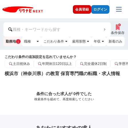
会員登録
ログイン
職種・キーワードから探す
条件保存
勤務地
職種
こだわり条件
雇用形態
年収
新着のみ
1
こだわり条件の追加設定を忘れていませんか？
土日祝休み
年間休日120日以上
完全週休2日制
学歴
横浜市（神奈川県）の教育 保育専門職の転職・求人情報
条件に合った求人が 0件でした
検索条件を緩めて、再度検索してください