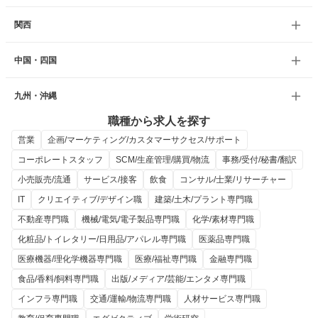
関西
中国・四国
九州・沖縄
職種から求人を探す
営業
企画/マーケティング/カスタマーサクセス/サポート
コーポレートスタッフ
SCM/生産管理/購買/物流
事務/受付/秘書/翻訳
小売販売/流通
サービス/接客
飲食
コンサル/士業/リサーチャー
IT
クリエイティブ/デザイン職
建築/土木/プラント専門職
不動産専門職
機械/電気/電子製品専門職
化学/素材専門職
化粧品/トイレタリー/日用品/アパレル専門職
医薬品専門職
医療機器/理化学機器専門職
医療/福祉専門職
金融専門職
食品/香料/飼料専門職
出版/メディア/芸能/エンタメ専門職
インフラ専門職
交通/運輸/物流専門職
人材サービス専門職