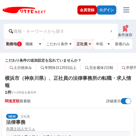
会員登録
ログイン
職種・キーワードから探す
条件保存
勤務地
職種
こだわり条件
正社員
年収
新着のみ
1
こだわり条件の追加設定を忘れていませんか？
土日祝休み
年間休日120日以上
完全週休2日制
学歴
横浜市（神奈川県）、正社員の法律事務所の転職・求人情
報
1
件
1
〜
1
件目を表示中
関連度順
新着順
詳細表示
NEW
正社員
法律事務
弁護士法人サリュ