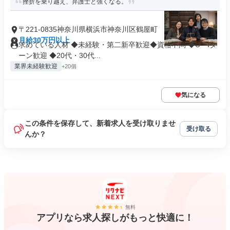
挫折を乗り越え、弁護士と強くなる。
〒221-0835神奈川県横浜市神奈川区鶴屋町
月給30万円以上
求めている人材 ◆未経験・第⼆新卒歓迎◆資格不問 ◆U・Iタ
ーン歓迎 ◆20代・30代...
業界未経験歓迎
+20個
気になる
この条件を保存して、新着求人を受け取りませ
受け取る
んか？
無料
アプリなら求人探しがもっと快適に！