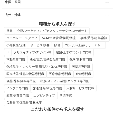
中国・四国
九州・沖縄
職種から求人を探す
営業
企画/マーケティング/カスタマーサクセス/サポート
コーポレートスタッフ
SCM/生産管理/購買/物流
事務/受付/秘書/翻訳
小売販売/流通
サービス/接客
飲食
コンサル/士業/リサーチャー
IT
クリエイティブ/デザイン職
建築/土木/プラント専門職
不動産専門職
機械/電気/電子製品専門職
化学/素材専門職
化粧品/トイレタリー/日用品/アパレル専門職
医薬品専門職
医療機器/理化学機器専門職
医療/福祉専門職
金融専門職
食品/香料/飼料専門職
出版/メディア/芸能/エンタメ専門職
インフラ専門職
交通/運輸/物流専門職
人材サービス専門職
教育/保育専門職
エグゼクティブ
学術研究
公務員/団体職員/農林水産
こだわり条件から求人を探す