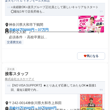
楽天モバイル イオンモール大和店
⭐️未経験OK⭐️楽天グループ正社員として新しいキャリアをスタート
⭕️最短1年で店長昇格も...
神奈川県大和市下鶴間
月給26万5000円～37万円
求める人材: ┏━━━━━━━━━━━━━━━━━━━┓ ✅️
必須条件 ・高校卒業以...
交通費支給
気になる
正社員
接客スタッフ
株式会社エスケーアイ
【NO VISA SUPPORT】★とりあえず応募してみたもOK★面接1
回、最短1週間で内...
〒242-0014神奈川県大和市上和田
月給23万3500円～33万6000円