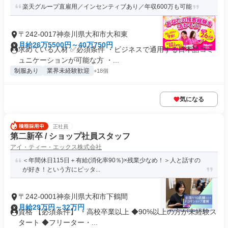
楽天グループ直雇用／インセンティブあり／年収600万も可能
〒242-0017神奈川県大和市大和東
月給26万5500円～40万750円
求めている人材 ✅必須条件 ・ビジネスで通用する日本語コミ
ュニケーションが可能な方 ・...
制服あり
業界未経験歓迎
+18個
気になる
正社員
第二新卒 / ショップ社員スタッフ
アイ・ティー・エックス株式会社
＜年間休日115日＋有給(消化率90％)×残業少なめ！＞人と話すの
が好き！という方にピッタ...
〒242-0001神奈川県大和市下鶴間
月給29万円～32万円
資格 【必須条件】 ・高校卒業以上 ◆90%以上の方が未経験ス
タート ◆フリーター・...