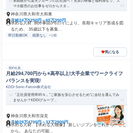
未経験から楽天グループの正社員へ！充実の研修と福利厚生で、ス
マホ販売のお仕事をゼロからスタ...
神奈川県大和市大和東
月給24万5250円～65万350円
求める人材: 例外事由3号のイにより、長期キャリア形成を図
るため、 35歳以下を募集...
即日勤務OK
残業なし
+1個
気になる
契約社員
月給294,700円から⭐️高卒以上!大手企業でワークライフ
バランスを実現!
KDDI Sonic-Falcon株式会社
「正社員登用率95％」”ご家族を安心させるため”に会社を選んでみ
ませんか？KDDIグループ...
神奈川県大和市深見
月給29万4700円～33万2900円
求める人材: 【求める人物像】 新しいジブンをこれから、ここ
から。 あなたの可能...