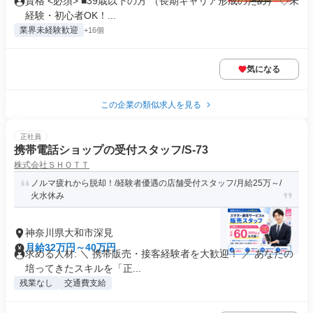
資格 <必須> ■39歳以下の方 （長期キャリア形成のため） ◇未
経験・初心者OK！...
業界未経験歓迎
+16個
気になる
この企業の類似求人を見る
正社員
携帯電話ショップの受付スタッフ/S-73
株式会社ＳＨＯＴＴ
ノルマ疲れから脱却！/経験者優遇の店舗受付スタッフ/月給25万～/
火水休み
神奈川県大和市深見
月給32万円～40万円
求める人材: ＼ 携帯販売・接客経験者を大歓迎！ ／ あなたの
培ってきたスキルを「正...
残業なし
交通費支給