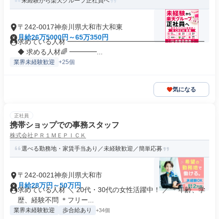
未経験から楽天グループ正社員へ
〒242-0017神奈川県大和市大和東
月給26万5000円～65万350円
求めている人材 ━━━━━━━━━━━━━━━━━━━━
◆ 求める人材🌈 ━━━━...
業界未経験歓迎
+25個
気になる
正社員
携帯ショップでの事務スタッフ
株式会社ＰＲ１ＭＥＰＩＣＫ
選べる勤務地・家賃手当あり／未経験歓迎／簡単応募
〒242-0021神奈川県大和市
月給28万円～50万円
求めている人材 ＼ 20代・30代の女性活躍中！ ／ ＊年齢、学
歴、経験不問 ＊フリー...
業界未経験歓迎
歩合給あり
+34個