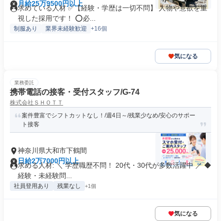
月給25万9500円以上
求めている人材 ✅️【経験・学歴は一切不問】 人物や意欲を重
視した採用です！ ⭕️必...
制服あり
業界未経験歓迎
+16個
気になる
業務委託
携帯電話の接客・受付スタッフ/G-74
株式会社ＳＨＯＴＴ
案件豊富でシフトカットなし！/週4日～/残業少なめ/安心のサポー
ト接客
神奈川県大和市下鶴間
日給2万7000円以上
求める人材: ＼ 学歴職歴不問！ 20代・30代が多数活躍中 ／ ◆
経験・未経験問...
社員登用あり
残業なし
+1個
気になる