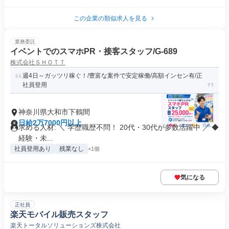
この企業の類似求人を見る
業務委託
イベントでのスマホPR・接客スタッフ/G-689
株式会社ＳＨＯＴＴ
週4日～ガッツリ稼ぐ！/豊富な案件で安定稼働/高額インセン有/正
社員登用
神奈川県大和市下鶴間
日給2万7000円以上
求める人材: ＼ 学歴職歴不問！ 20代・30代が多数活躍中 ／ ◆
経験・未...
社員登用あり
残業なし
+1個
気になる
正社員
楽天モバイル販売スタッフ
楽天トータルソリューションズ株式会社