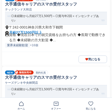
大手通信キャリアのスマホ受付スタッフ
テックランド大和店
◎未経験から月給27万1,500円～◎賞与年2回＋インセンティブあ
り♪
〒242-0001神奈川県大和市下鶴間
月給27万1500円以上
資格 ◆現在日本での就労資格をお持ちの方 ◆長期で勤務でき
る方 ◆未経験の方大歓迎 ◆...
業界未経験歓迎
+16個
気になる
NEW
契約社員
大手通信キャリアのスマホ受付スタッフ
ケーズデンキ中央林間店
◎未経験から月給27万1,500円～◎賞与年2回＋インセンティブあ
り♪
〒242-0007神奈川県大和市中央林間
月給27万1500円以上
資格 ◆現在日本での就労資格をお持ちの方 ◆長期で勤務でき
ホーム
オファー
気になる