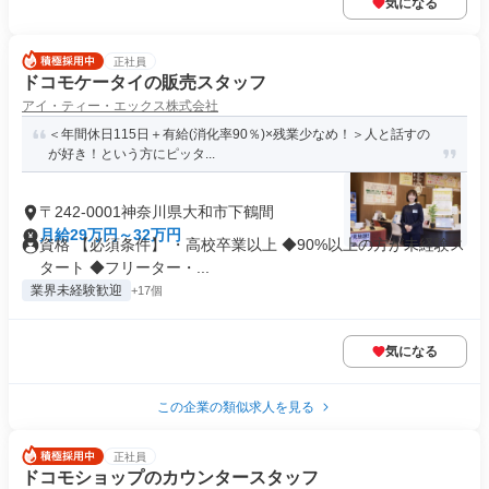
気になる
正社員
ドコモケータイの販売スタッフ
アイ・ティー・エックス株式会社
＜年間休日115日＋有給(消化率90％)×残業少なめ！＞人と話すの
が好き！という方にピッタ...
〒242-0001神奈川県大和市下鶴間
月給29万円～32万円
資格 【必須条件】 ・高校卒業以上 ◆90%以上の方が未経験ス
タート ◆フリーター・...
業界未経験歓迎
+17個
気になる
この企業の類似求人を見る
正社員
ドコモショップのカウンタースタッフ