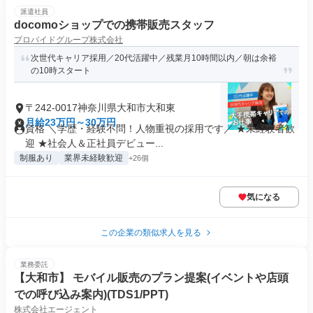
派遣社員
docomoショップでの携帯販売スタッフ
プロバイドグループ株式会社
次世代キャリア採用／20代活躍中／残業月10時間以内／朝は余裕
の10時スタート
〒242-0017神奈川県大和市大和東
月給23万円～30万円
資格 ＼学歴・経験不問！人物重視の採用です／ ★未経験者歓
迎 ★社会人＆正社員デビュー...
制服あり
業界未経験歓迎
+26個
気になる
この企業の類似求人を見る
業務委託
【大和市】 モバイル販売のプラン提案(イベントや店頭
での呼び込み案内)(TDS1/PPT)
株式会社エージェント