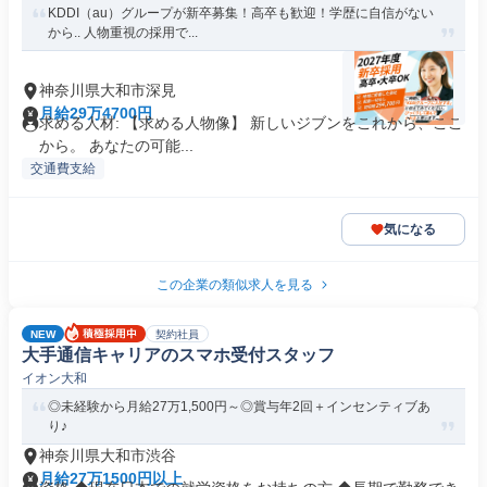
KDDI（au）グループが新卒募集！高卒も歓迎！学歴に自信がない
から.. 人物重視の採用で...
神奈川県大和市深見
月給29万4700円
求める人材: 【求める人物像】 新しいジブンをこれから、ここ
から。 あなたの可能...
交通費支給
気になる
この企業の類似求人を見る
NEW
契約社員
大手通信キャリアのスマホ受付スタッフ
イオン大和
◎未経験から月給27万1,500円～◎賞与年2回＋インセンティブあ
り♪
神奈川県大和市渋谷
月給27万1500円以上