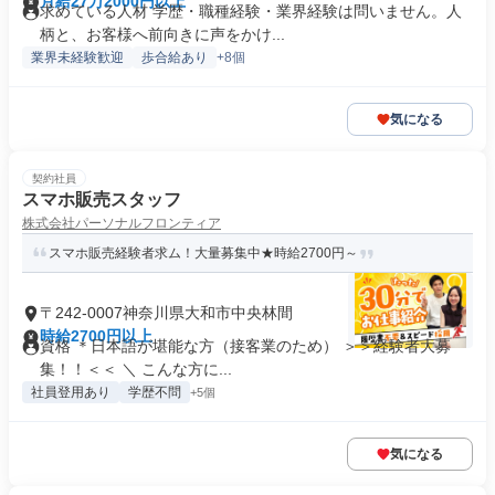
月給27万2000円以上
求めている人材 学歴・職種経験・業界経験は問いません。人
柄と、お客様へ前向きに声をかけ...
業界未経験歓迎
歩合給あり
+8個
気になる
契約社員
スマホ販売スタッフ
株式会社パーソナルフロンティア
スマホ販売経験者求ム！大量募集中★時給2700円～
〒242-0007神奈川県大和市中央林間
時給2700円以上
資格 ＊日本語が堪能な方（接客業のため） ＞＞経験者大募
集！！＜＜ ＼ こんな方に...
社員登用あり
学歴不問
+5個
気になる