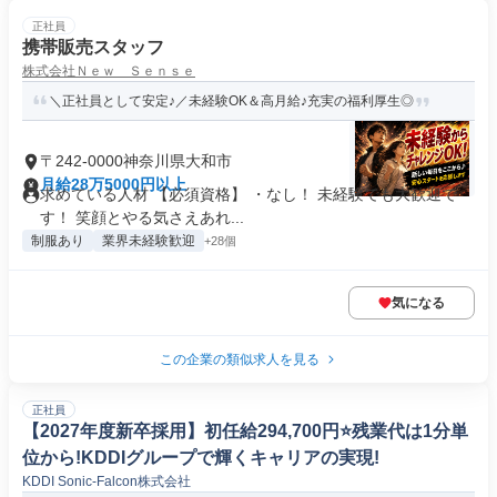
正社員
携帯販売スタッフ
株式会社Ｎｅｗ Ｓｅｎｓｅ
＼正社員として安定♪／未経験OK＆高月給♪充実の福利厚生◎
〒242-0000神奈川県大和市
月給28万5000円以上
求めている人材 【必須資格】 ・なし！ 未経験でも大歓迎で
す！ 笑顔とやる気さえあれ...
制服あり
業界未経験歓迎
+28個
気になる
この企業の類似求人を見る
正社員
【2027年度新卒採用】初任給294,700円⭐️残業代は1分単
位から!KDDIグループで輝くキャリアの実現!
KDDI Sonic-Falcon株式会社