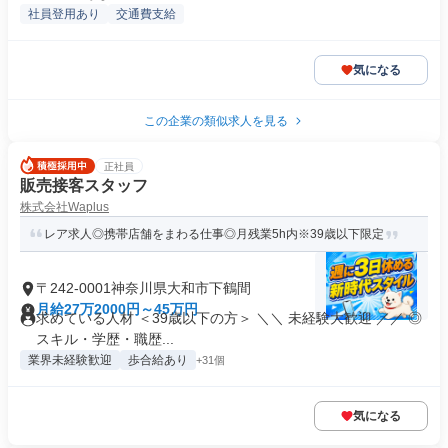
社員登用あり
交通費支給
気になる
この企業の類似求人を見る
正社員
販売接客スタッフ
株式会社Waplus
レア求人◎携帯店舗をまわる仕事◎月残業5h内※39歳以下限定
〒242-0001神奈川県大和市下鶴間
月給27万2000円～45万円
求めている人材 ＜39歳以下の方＞ ＼＼ 未経験大歓迎 ／／ ◎
スキル・学歴・職歴...
業界未経験歓迎
歩合給あり
+31個
気になる