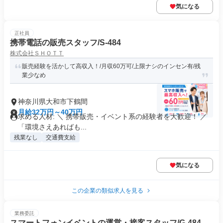
気になる
正社員
携帯電話の販売スタッフ/S-484
株式会社ＳＨＯＴＴ
販売経験を活かして高収入！/月収60万可/上限ナシのインセン有/残
業少なめ
神奈川県大和市下鶴間
月給32万円～40万円
求める人材: ＼ 携帯販売・イベント系の経験者を大歓迎！ ／
「環境さえあればも...
残業なし
交通費支給
気になる
この企業の類似求人を見る
業務委託
スマートフォンイベントの運営・接客スタッフ/G-484