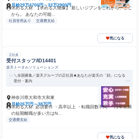
月給29万4700円～33万2900円
求める人材: 【求める人物像】 新しいジブンをこれから、ここ
から。 あなたの可能...
社員登用あり
交通費支給
気になる
正社員
受付スタッフ/ID14401
楽天トータルソリューションズ
＼全国募集／楽天グループの正社員★あなたが楽天の「顔」になる
受付・案内
神奈川県大和市大和東
月給26万円～38万円
求める人材: 必須要件 ・高卒以上 ・転職回数不問 （1年未満
の短期離職が多い方はN...
交通費支給
気になる