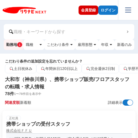
会員登録
ログイン
職種・キーワードから探す
勤務地
職種
こだわり条件
雇用形態
年収
新着のみ
1
こだわり条件の追加設定を忘れていませんか？
土日祝休み
年間休日120日以上
完全週休2日制
学歴
大和市（神奈川県）、携帯ショップ販売/フロアスタッフ
の転職・求人情報
78
件
1
〜
78
件目を表示中
関連度順
新着順
詳細表示
正社員
携帯ショップの受付スタッフ
株式会社ＦＦＵ