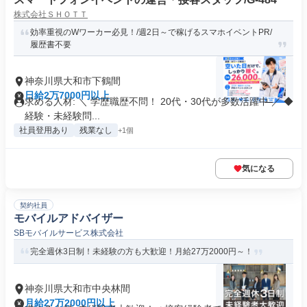
株式会社ＳＨＯＴＴ
効率重視のWワーカー必見！/週2日～で稼げるスマホイベントPR/
履歴書不要
神奈川県大和市下鶴間
日給2万7000円以上
求める人材: ＼ 学歴職歴不問！ 20代・30代が多数活躍中 ／ ◆
経験・未経験問...
社員登用あり
残業なし
+1個
気になる
契約社員
モバイルアドバイザー
SBモバイルサービス株式会社
完全週休3日制！未経験の方も大歓迎！月給27万2000円～！
神奈川県大和市中央林間
月給27万2000円以上