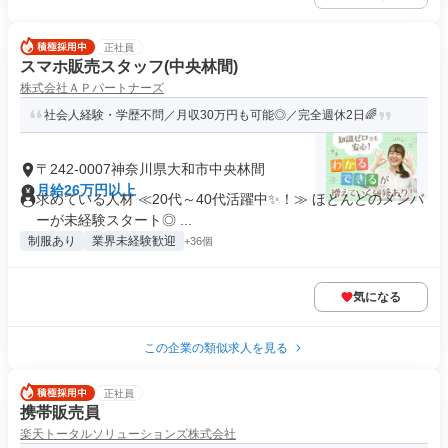
正社員
スマホ販売スタッフ(中央林間)
株式会社ＡＰパートナーズ
社会人経験・学歴不問／月収30万円も可能◎／完全週休2日🌈
〒242-0007神奈川県大和市中央林間
月給26万円以上
求めている人材 ≪20代～40代活躍中✨！≫ ほとんどのメンバ
ーが未経験スタート◎ ...
制服あり
業界未経験歓迎
+36個
気になる
この企業の類似求人を見る
正社員
携帯販売員
楽天トータルソリューションズ株式会社