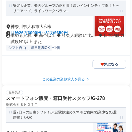
安定大企業、楽天グループの正社員！高いインセンティブ率！キャ
リアアップ、ライフワークバラン...
神奈川県大和市大和東
月給26万6000円～31万9650円
求める人材: ◆ 高卒以上 ◆ 社会人経験1年以上 ◆ 日本語能力
試験N1以上 また...
シフト自由
即日勤務OK
+1個
気になる
この企業の類似求人を見る
業務委託
スマートフォン販売・窓口受付スタッフ/G-278
株式会社ＳＨＯＴＴ
週2日～の自由シフト！/未経験歓迎のスマホご案内/残業少なめ/履
歴書ナシOK