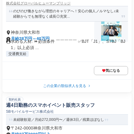
株式会社グローバルヒューマンブリッジ
のびのび働きながら理想のキャリアへ！安心の個人ノルマなし♪未
経験からでも無理なく成長◎充実...
神奈川県大和市
月給28万円～40万円
求める人材: ⏩必須条件 ￣￣￣￣￣ ✅BJT「J1」、STBJ「BJ
1」以上必須 ...
交通費支給
気になる
この企業の類似求人を見る
契約社員
週4日勤務のスマホイベント販売スタッフ
SBモバイルサービス株式会社
未経験歓迎／月給272,000円〜／週休3日／残業ほぼなし
〒242-0000神奈川県大和市