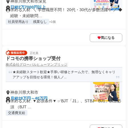
神奈川県大和市深見
日給2万7000円以上
求める人材: ＼ 学歴職歴不問！ 20代・30代が多数活躍中 ／ ◆
経験・未経験問...
社員登用あり
残業なし
+1個
気になる
正社員
ドコモの携帯ショップ受付
株式会社グローバルヒューマンブリッジ
★未経験スタート歓迎★手厚い研修とチーム力で、無理なくキャリ
アアップを目指せる環境！個人ノ...
神奈川県大和市
月給28万円～40万円
求める人材: ▼必須条件▼ ✅BJT「J1」、STBJ「BJ1」以上必
須 （BJT ...
交通費支給