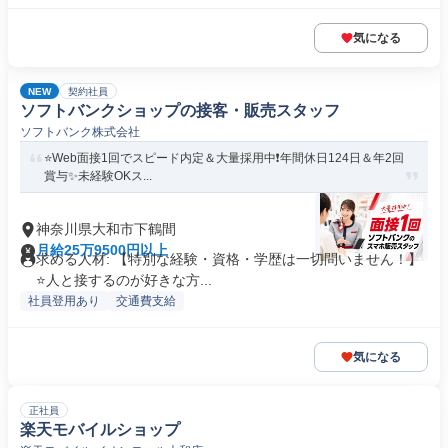
気になる
NEW
契約社員
ソフトバンクショップの接客・販売スタッフ
ソフトバンク株式会社
⭐️Web面接1回でスピード内定＆大量採用中❗️年間休日124日＆年2回
賞与✨未経験OKス...
神奈川県大和市下鶴間
月給25万9500円以上
求める人材: 【特別な経験・資格・学歴は一切問いません！】
⭐人と接するのが好きな方...
社員登用あり
交通費支給
気になる
正社員
楽天モバイルショップ