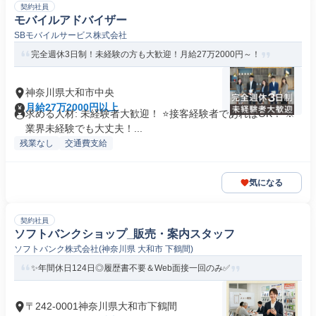
契約社員
モバイルアドバイザー
SBモバイルサービス株式会社
完全週休3日制！未経験の方も大歓迎！月給27万2000円～！
神奈川県大和市中央
月給27万2000円以上
求める人材: 未経験者大歓迎！ ⭐接客経験者であればOK！ ※
業界未経験でも大丈夫！...
残業なし
交通費支給
気になる
契約社員
ソフトバンクショップ_販売・案内スタッフ
ソフトバンク株式会社(神奈川県 大和市 下鶴間)
✨️年間休日124日◎履歴書不要＆Web面接一回のみ✅
〒242-0001神奈川県大和市下鶴間