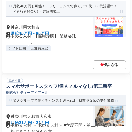
月収40万円も可能！｜フリーランスで稼ぐ／20代・30代活躍中！
／直行直帰OK！／経験者歓...
神奈川県大和市
月給40万円～60万円
求める人材: 【雇用形態】 業務委託 ────────────────
──────...
シフト自由
交通費支給
気になる
契約社員
スマホサポートスタッフ/個人ノルマなし/第二新卒
株式会社ティーアイアール
楽天グループで働くチャンス！週休2日・残業少なめの受付業務
神奈川県大和市大和東
月給21万円～24万円
求める人材: ＜求める人材＞ ■学歴不問・第二新卒歓迎 ■人と
接することが好きな方 ...