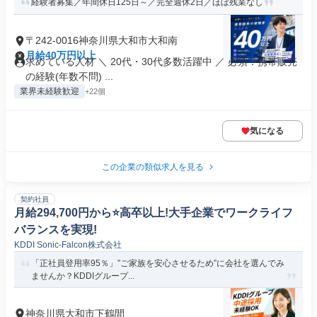
経験者募集／年間休日125日～／完全週休2日／ほぼ残業なし
〒242-0016神奈川県大和市大和南
月給40万円以上
求めている人材 ＼ 20代・30代多数活躍中 ／ 必須：携帯販売
の経験(年数不問) ...
業界未経験歓迎
+22個
気になる
この企業の類似求人を見る
契約社員
月給294,700円から⭐️高卒以上!大手企業でワークライフ
バランスを実現!
KDDI Sonic-Falcon株式会社
「正社員登用率95％」”ご家族を安心させるため”に会社を選んでみ
ませんか？KDDIグループ...
神奈川県大和市下鶴間