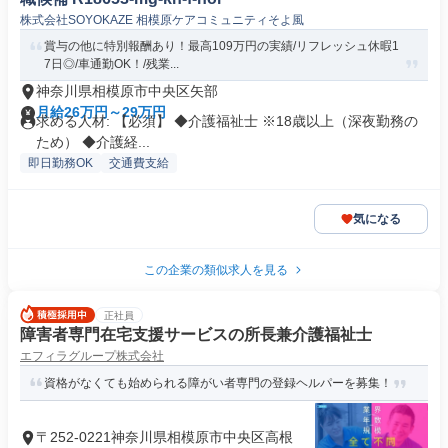
株式会社SOYOKAZE 相模原ケアコミュニティそよ風
賞与の他に特別報酬あり！最高109万円の実績/リフレッシュ休暇1
7日◎/車通勤OK！/残業...
神奈川県相模原市中央区矢部
月給26万円～29万円
求める人材: 【必須】 ◆介護福祉士 ※18歳以上（深夜勤務の
ため） ◆介護経...
即日勤務OK
交通費支給
気になる
この企業の類似求人を見る
正社員
障害者専門在宅支援サービスの所長兼介護福祉士
エフィラグループ株式会社
資格がなくても始められる障がい者専門の登録ヘルパーを募集！
〒252-0221神奈川県相模原市中央区高根