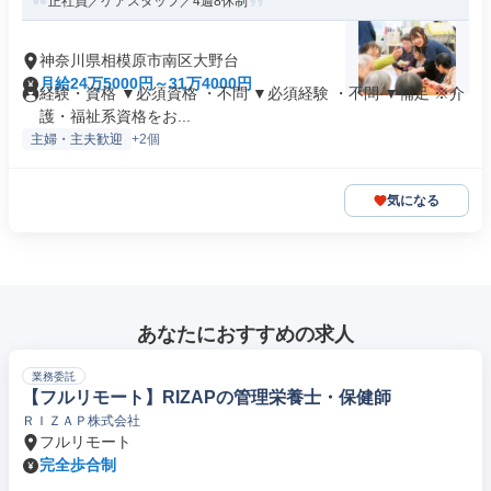
正社員／ケアスタッフ／4週8休制
神奈川県相模原市南区大野台
月給24万5000円～31万4000円
経験・資格 ▼必須資格 ・不問 ▼必須経験 ・不問 ▼補足 ※介
護・福祉系資格をお...
主婦・主夫歓迎
+2個
気になる
あなたにおすすめの求人
業務委託
【フルリモート】RIZAPの管理栄養士・保健師
ＲＩＺＡＰ株式会社
フルリモート
完全歩合制