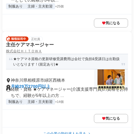
ーとしての経験が3年以...
制服あり
主婦・主夫歓迎
+25個
気になる
正社員
主任ケアマネージャー
株式会社ＨＩＴＯＷＡ
★ケアマネ資格の更新研修受講費用は会社で負担&受講日は出勤扱
いとなります！(規定あり)★
神奈川県相模原市緑区西橋本
月給29万2700円以上
経験・資格 ★ケアマネージャー(介護支援専門員)の資格をお持
ちで、経験が5年以上の方 ...
制服あり
主婦・主夫歓迎
+14個
気になる
この企業の類似求人を見る