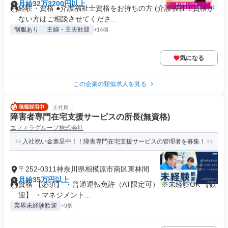
月給32万3200円以上
経験・資格 ●介護福祉士資格をお持ちの方 (介護福祉士資格が
ない方はご相談させてくださ...
制服あり
主婦・主夫歓迎
+14個
気になる
この企業の類似求人を見る
正社員
障害者専門在宅支援サービスの所長(無資格)
エフィラグループ株式会社
入社祝い金進呈中！！障害専門在宅支援サービスの管理者を募集！
〒252-0311神奈川県相模原市南区東林間
月給35万円以上
資格 【必須】 ・普通運転免許（AT限定可） ※未経験OK 【歓
迎】 ・マネジメント...
業界未経験歓迎
+9個