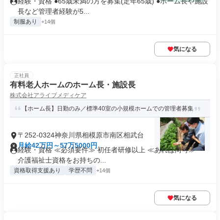
経験・資格 ●65歳未満の方を募集(定年65歳) ●ホーム長や施設
長など管理者経験が5...
制服あり
+14個
気になる
正社員
有料老人ホームのホーム長・施設長
株式会社アライブメディケア
【ホーム長】日勤のみ／標準40室の小規模ホームでの管理者募集
〒252-0324神奈川県相模原市南区相武台
月給42万円～57万5000円
経験・資格 ≪必須要件≫ 初任者研修以上 ≪あれば尚可≫ ・
介護福祉士資格をお持ちの...
資格取得支援あり
学歴不問
+14個
気になる