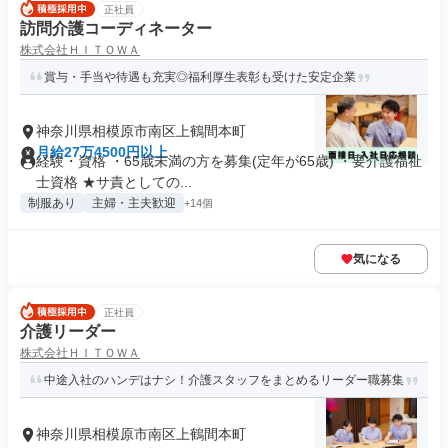
正社員
訪問介護コーディネーター
株式会社ＨＩＴＯＷＡ
賞与・手当や待遇も充実◎福利厚生表彰も受けた安定企業
神奈川県相模原市南区上鶴間本町
月給27万4500円以上
経験・資格 ・65歳未満の方を募集(定年が65歳) ・要介護福祉
士資格 ★サ責としての...
制服あり
主婦・主夫歓迎
+14個
気になる
正社員
介護リーダー
株式会社ＨＩＴＯＷＡ
中途入社のハンデはナシ！介護スタッフをまとめるリーダー職募集
神奈川県相模原市南区上鶴間本町