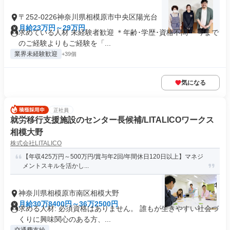
〒252-0226神奈川県相模原市中央区陽光台
月給23万円～29万円
求めている人材 未経験者歓迎 ＊年齢･学歴･資格不問 ＊今まで
のご経験よりもご経験を「...
業界未経験歓迎
+39個
気になる
正社員
就労移行支援施設のセンター長候補/LITALICOワークス
相模大野
株式会社LITALICO
【年収425万円～500万円/賞与年2回/年間休日120日以上】マネジ
メントスキルを活かし...
神奈川県相模原市南区相模大野
月給30万8400円～36万2500円
求める人材: 必須資格はありません。 誰もが生きやすい社会づ
くりに興味関心のある方、...