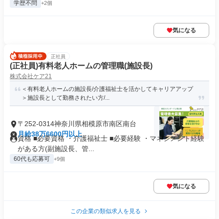
学歴不問
+2個
気になる
正社員
(正社員)有料老人ホームの管理職(施設長)
株式会社ケア21
＜有料老人ホームの施設長/介護福祉士を活かしてキャリアアップ
＞施設長として勤務されたい方/...
〒252-0314神奈川県相模原市南区南台
月給38万6600円以上
資格 ■必要資格 ・介護福祉士 ■必要経験 ・マネジメント経験
がある方(副施設長、管...
60代も応募可
+9個
気になる
この企業の類似求人を見る