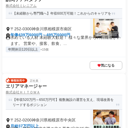
株式会社ミレニアム
【未経験から専門職へ】年収600万可能！これからのキャリアを
〒252-0300神奈川県相模原市南区
年俸439万6000円～495万6000円
求めている人材 未経験大歓迎！ 様々な業界からの転職者がい
ます。 営業や、接客、飲食、...
年間休日120日以上
+15個
気になる
正社員
エリアマネージャー
株式会社ＨＩＴＯＷＡ
【年収520万円～650万円可】複数施設の運営を支え、現場改善を
リードするポジション
〒252-0200神奈川県相模原市中央区
月給37万円以上