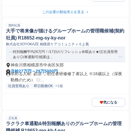
この企業の類似求人を見る
契約社員
大手で将来像が描けるグループホームの管理職候補(契約
社員) R18652-mg-sy-ky-nor
株式会社SOYOKAZE 相模原ケアコミュニティそよ風
特別報酬平均26万円！/17日のリフレッシュ休暇あり★/正社員登用
あり◎/車通勤可/残業ほ...
神奈川県相模原市中央区矢部
月給27万円～29万5000円
求める人材: 必須 ◇初任者研修修了者以上 ※18歳以上（深夜
勤務のため） ◇...
社員登用あり
即日勤務OK
+1個
気になる
正社員
ラクラク車通勤&特別報酬ありのグループホームの管理
職候補 R18653-mg-kh-f-nor