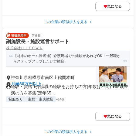
気になる
この企業の類似求人を見る
正社員
副施設長・施設運営サポート
株式会社ＨＩＴＯＷＡ
【将来のホーム長候補】介護現場での経験があればOK！一般職か
らステップアップしたい方歓迎
神奈川県相模原市南区上鶴間本町
月給30万円以上
経験・資格 ●介護職の経験をお持ちの方(年数は不問) ●65歳未
満の方を募集(定年65...
制服あり
主婦・主夫歓迎
+14個
気になる
この企業の類似求人を見る