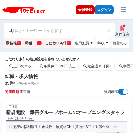
会員登録
ログイン
職種・キーワードから探す
条件保存
勤務地
職種
こだわり条件
雇用形態
年収
新着のみ
1
1
1
こだわり条件の追加設定を忘れていませんか？
土日祝休み
年間休日120日以上
完全週休2日制
学歴
転職・求人情報
39
件
1
〜
39
件目を表示中
関連度順
新着順
詳細表示
正社員
新規開設 障害グループホームのオープニングスタッフ
社会福祉法人かむ
充実の福利厚生！未経験・無資格OK！賞与年3回！退職金有！