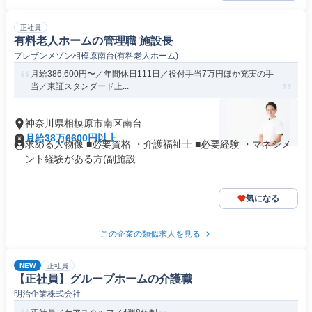
正社員
有料老人ホームの管理職 施設長
プレザンメゾン相模原南台(有料老人ホーム)
月給386,600円〜／年間休日111日／役付手当7万円ほか充実の手
当／東証スタンダード上...
神奈川県相模原市南区南台
月給38万6600円以上
求める人物像 ■必要資格 ・介護福祉士 ■必要経験 ・マネジメ
ント経験がある方(副施設...
気になる
この企業の類似求人を見る
NEW
正社員
【正社員】グループホームの介護職
明治企業株式会社