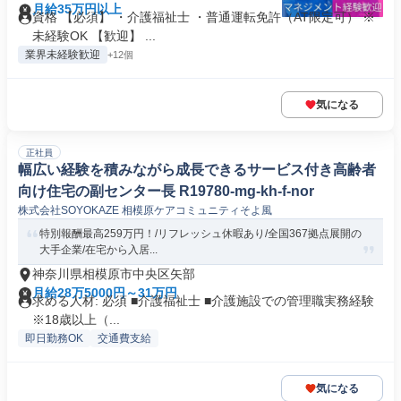
月給35万円以上
資格 【必須】 ・介護福祉士 ・普通運転免許（AT限定可） ※
未経験OK 【歓迎】 ...
業界未経験歓迎
+12個
気になる
正社員
幅広い経験を積みながら成長できるサービス付き高齢者
向け住宅の副センター長 R19780-mg-kh-f-nor
株式会社SOYOKAZE 相模原ケアコミュニティそよ風
特別報酬最高259万円！/リフレッシュ休暇あり/全国367拠点展開の
大手企業/在宅から入居...
神奈川県相模原市中央区矢部
月給28万5000円～31万円
求める人材: 必須 ■介護福祉士 ■介護施設での管理職実務経験
※18歳以上（...
即日勤務OK
交通費支給
気になる