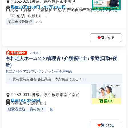
〒252-0231神奈川県相模原市中央区
月給28万8100円～33万6100円
資格 ＜資格＞ 介護福祉士 必須 普通自動車運転免許(AT限定
可) 必須 ＜経験＞ ...
業界未経験歓迎
+22個
気になる
正社員
有料老人ホームでの管理者 / 介護福祉士 / 常勤(日勤+夜
勤)
株式会社ケア21 プレザンメゾン相模原南台
賞与賞与支給有:会社業績・本人実績による！
〒252-0314神奈川県相模原市南区南台
月給28万2700円
応募条件 介護福祉士
経験者歓迎
賞与あり
+1個
気になる