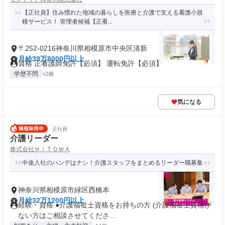
【正社員】住み慣れた地域の暮らしを医療と介護で支える看護小規
模サービス！ 管理者候補【正看...
〒252-0216神奈川県相模原市中央区清新
月給39万8000円以上
資格 正看護師免許【必須】 運転免許【必須】
学歴不問
+2個
気になる
正社員
介護リーダー
株式会社ＨＩＴＯＷＡ
中途入社のハンデはナシ！介護スタッフをまとめるリーダー職募集
神奈川県相模原市緑区西橋本
月給32万1200円以上
経験・資格 ●介護福祉士資格をお持ちの方 (介護福祉士資格が
ない方はご相談させてくださ...