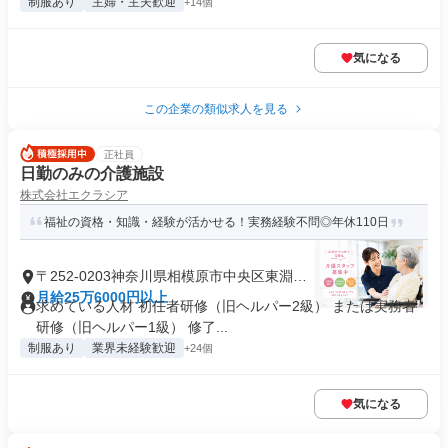
制服あり
主婦・主夫歓迎
+14個
気になる
この企業の類似求人を見る
正社員
日勤のみの介護施設
株式会社エクラシア
福祉の資格・知識・経験が活かせる！実務経験不問◎年休110日
〒252-0203神奈川県相模原市中央区東淵野
辺
月給25万6000円以上
求めている人材 初任者研修（旧ヘルパー2級） または実務者
研修（旧ヘルパー1級） 修了...
制服あり
業界未経験歓迎
+24個
気になる