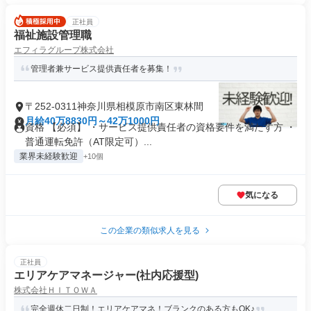
正社員
福祉施設管理職
エフィラグループ株式会社
管理者兼サービス提供責任者を募集！
〒252-0311神奈川県相模原市南区東林間
月給40万8830円～42万1000円
資格 【必須】 ・サービス提供責任者の資格要件を満たす方 ・
普通運転免許（AT限定可）...
業界未経験歓迎
+10個
気になる
この企業の類似求人を見る
正社員
エリアケアマネージャー(社内応援型)
株式会社ＨＩＴＯＷＡ
完全週休二日制！エリアケアマネ！ブランクのある方もOK♪