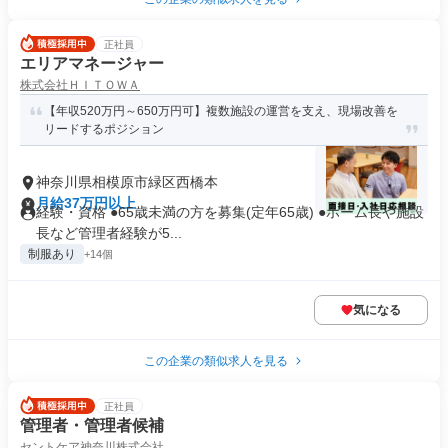
正社員
エリアマネージャー
株式会社ＨＩＴＯＷＡ
【年収520万円～650万円可】複数施設の運営を支え、現場改善を
リードするポジション
神奈川県相模原市緑区西橋本
月給37万円以上
経験・資格 ●65歳未満の方を募集(定年65歳) ●ホーム長や施設
長など管理者経験が5...
制服あり
+14個
気になる
この企業の類似求人を見る
正社員
管理者・管理者候補
セントケア神奈川株式会社