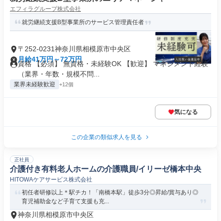
エフィラグループ株式会社
就労継続支援B型事業所のサービス管理責任者
〒252-0231神奈川県相模原市中央区
月給41万円～72万円
資格 【必須】 無資格・未経験OK 【歓迎】 マネジメント経験
（業界・年数・規模不問...
業界未経験歓迎
+12個
気になる
この企業の類似求人を見る
正社員
介護付き有料老人ホームの介護職員/イリーゼ橋本中央
HITOWAケアサービス株式会社
初任者研修以上＊駅チカ！「南橋本駅」徒歩3分◎昇給/賞与あり◎
育児補助金など子育て支援も充...
神奈川県相模原市中央区