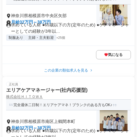
神奈川県相模原市中央区矢部
月給32万円～38万円
求めている人材 ●65歳以下の方(定年のため) ●ケアマネージャ
ーとしての経験が3年以...
制服あり
主婦・主夫歓迎
+25個
気になる
この企業の類似求人を見る
正社員
エリアケアマネージャー(社内応援型)
株式会社ＨＩＴＯＷＡ
完全週休二日制！エリアケアマネ！ブランクのある方もOK♪
神奈川県相模原市南区上鶴間本町
月給32万円～38万円
求めている人材 ●65歳以下の方(定年のため) ●ケアマネージャ