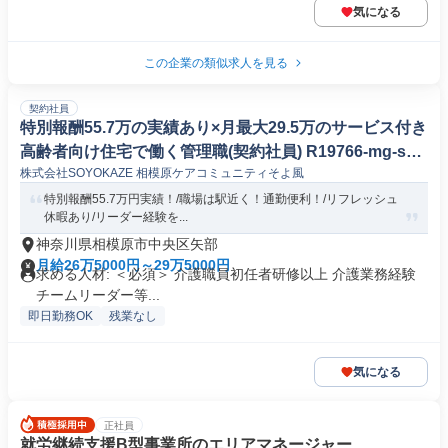
気になる
この企業の類似求人を見る
契約社員
特別報酬55.7万の実績あり×月最大29.5万のサービス付き
高齢者向け住宅で働く管理職(契約社員) R19766-mg-sy-
株式会社SOYOKAZE 相模原ケアコミュニティそよ風
ky-nor
特別報酬55.7万円実績！/職場は駅近く！通勤便利！/リフレッシュ
休暇あり/リーダー経験を...
神奈川県相模原市中央区矢部
月給26万5000円～29万5000円
求める人材: ＜必須＞ 介護職員初任者研修以上 介護業務経験
チームリーダー等...
即日勤務OK
残業なし
気になる
正社員
就労継続支援B型事業所のエリアマネージャー