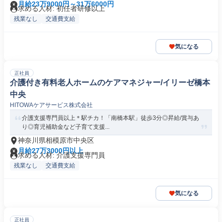
月給23万9000円～31万6000円
求める人材: 初任者研修以上
残業なし
交通費支給
気になる
正社員
介護付き有料老人ホームのケアマネジャー/イリーゼ橋本
中央
HITOWAケアサービス株式会社
介護支援専門員以上＊駅チカ！「南橋本駅」徒歩3分◎昇給/賞与あ
り◎育児補助金など子育て支援...
神奈川県相模原市中央区
月給27万3000円以上
求める人材: 介護支援専門員
残業なし
交通費支給
気になる
正社員