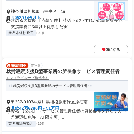
神奈川県相模原市中央区上溝
月給30万円以上
求める人物像 【応募要件】 ①以下のいずれかの事業所等で、
支援業務に3年以上従事した実...
業界未経験歓迎
+20個
気になる
正社員
就労継続支援B型事業所の所長兼サービス管理責任者
エフィラグループ株式会社
就労継続支援B型事業所のサービス管理責任者
〒252-0103神奈川県相模原市緑区原宿南
月給47万6780円～51万円
資格 【必須】 ・サービス管理責任者の資格要件を満たす方 ・
普通運転免許（AT限定可）...
業界未経験歓迎
+12個