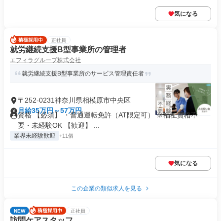
気になる
正社員
就労継続支援B型事業所の管理者
エフィラグループ株式会社
就労継続支援B型事業所のサービス管理責任者
〒252-0231神奈川県相模原市中央区
月給35万円～57万円
資格 【必須】 ・普通運転免許（AT限定可） ※福祉資格不
要・未経験OK 【歓迎】 ...
業界未経験歓迎
+11個
気になる
この企業の類似求人を見る
NEW
正社員
訪問ケアスタッフ