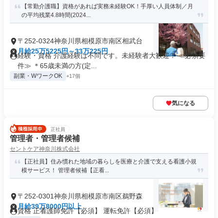
【常勤介護職】資格があれば実務未経験OK！手厚い人員体制／月
の平均残業4.8時間(2024...
〒252-0324神奈川県相模原市南区相武台
月給25万5225円～33万225円
経験・資格 介護経験は不問です。未経験者大歓迎！ ≪必須要
件≫ ＊65歳未満の方(定...
副業・WワークOK
+17個
気になる
正社員
管理者・管理者候補
セントケア神奈川株式会社
【正社員】住み慣れた地域の暮らしを医療と介護で支える看護小規
模サービス！ 管理者候補【正看...
〒252-0301神奈川県相模原市南区鵜野森
月給39万8000円以上
資格 正看護師免許【必須】 運転免許【必須】