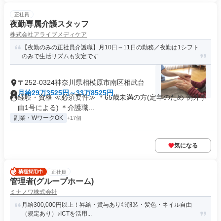
正社員
夜勤専属介護スタッフ
株式会社アライブメディケア
【夜勤のみの正社員介護職】月10日～11日の勤務／夜勤は1シフト
のみで生活リズムも安定です
〒252-0324神奈川県相模原市南区相武台
月給29万3525円～33万8525円
経験・資格 ≪必須要件≫ ＊65歳未満の方(定年のため 例外事
由1号による) ＊介護職...
副業・WワークOK
+17個
気になる
正社員
管理者(グループホーム)
ミナノワ株式会社
月給300,000円以上！昇給・賞与あり◎服装・髪色・ネイル自由
（規定あり）♪ICTを活用...