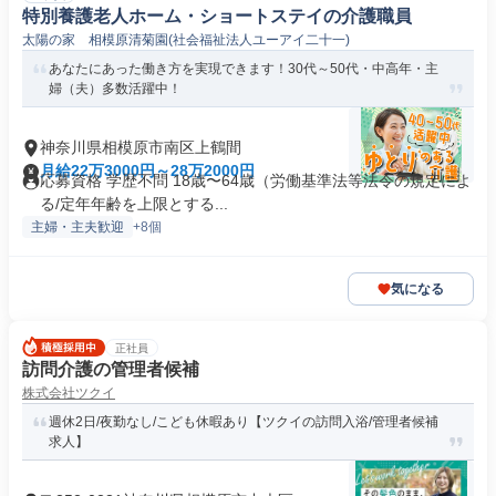
特別養護老人ホーム・ショートステイの介護職員
太陽の家 相模原清菊園(社会福祉法人ユーアイ二十一)
あなたにあった働き方を実現できます！30代～50代・中高年・主
婦（夫）多数活躍中！
神奈川県相模原市南区上鶴間
月給22万3000円～28万2000円
応募資格 学歴不問 18歳〜64歳（労働基準法等法令の規定によ
る/定年年齢を上限とする...
主婦・主夫歓迎
+8個
気になる
正社員
訪問介護の管理者候補
株式会社ツクイ
週休2日/夜勤なし/こども休暇あり【ツクイの訪問入浴/管理者候補
求人】