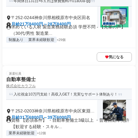
年間休日131日×6ヵ月は寮費無料/Y01a00a-gg
〒252-0244神奈川県相模原市中央区田名
月給21万8400円～28万8400円
求めている人材 製造業務経験必須 学歴不問 - 【先輩の声】
（30代/男性 製造業...
制服あり
業界未経験歓迎
+29個
気になる
派遣社員
自動車整備士
株式会社カラフル
入社祝金10万円支給！高収入GET！充実なサポート体制あり！
〒252-0203神奈川県相模原市中央区東淵野
辺
月給31万6800円～39万6000円
資格 【必須条件】 ・自動車整備士3級以上 ・普通自動車免許
【歓迎する経験・スキル...
業界未経験歓迎
+12個