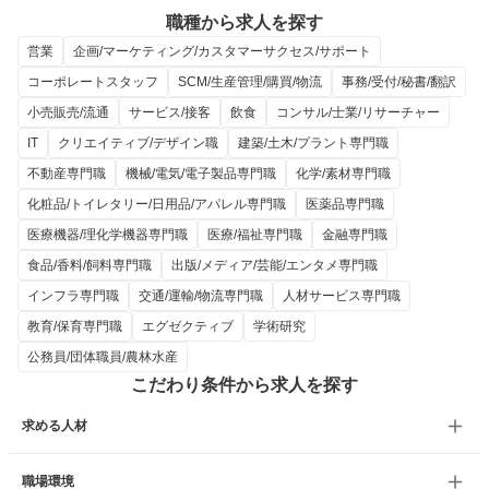
職種から求人を探す
営業
企画/マーケティング/カスタマーサクセス/サポート
コーポレートスタッフ
SCM/生産管理/購買/物流
事務/受付/秘書/翻訳
小売販売/流通
サービス/接客
飲食
コンサル/士業/リサーチャー
IT
クリエイティブ/デザイン職
建築/土木/プラント専門職
不動産専門職
機械/電気/電子製品専門職
化学/素材専門職
化粧品/トイレタリー/日用品/アパレル専門職
医薬品専門職
医療機器/理化学機器専門職
医療/福祉専門職
金融専門職
食品/香料/飼料専門職
出版/メディア/芸能/エンタメ専門職
インフラ専門職
交通/運輸/物流専門職
人材サービス専門職
教育/保育専門職
エグゼクティブ
学術研究
公務員/団体職員/農林水産
こだわり条件から求人を探す
求める人材
職場環境