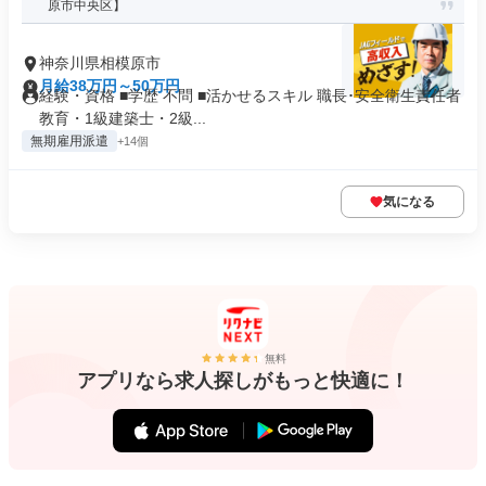
原市中央区】
神奈川県相模原市
月給38万円～50万円
経験・資格 ■学歴 不問 ■活かせるスキル 職長･安全衛生責任者
教育・1級建築士・2級...
無期雇用派遣
+14個
気になる
無料
アプリなら求人探しがもっと快適に！