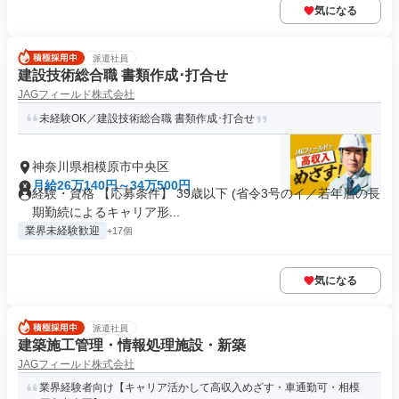
気になる
派遣社員
建設技術総合職 書類作成･打合せ
JAGフィールド株式会社
未経験OK／建設技術総合職 書類作成･打合せ
神奈川県相模原市中央区
月給26万140円～34万500円
経験・資格 【応募条件】 39歳以下 (省令3号のイ／若年層の長
期勤続によるキャリア形...
業界未経験歓迎
+17個
気になる
派遣社員
建築施工管理・情報処理施設・新築
JAGフィールド株式会社
業界経験者向け【キャリア活かして高収入めざす・車通勤可・相模