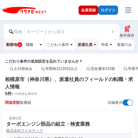
会員登録
ログイン
職種・キーワードから探す
条件保存
勤務地
職種
こだわり条件
派遣社員
年収
新着のみ
1
こだわり条件の追加設定を忘れていませんか？
土日祝休み
年間休日120日以上
完全週休2日制
学歴
相模原市（神奈川県）、派遣社員のフィールドの転職・求
人情報
5
件
1
〜
5
件目を表示中
関連度順
新着順
詳細表示
派遣社員
ターボエンジン部品の組立・検査業務
株式会社ウイルテック