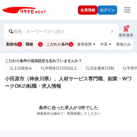
会員登録
ログイン
職種・キーワードから探す
条件保存
勤務地
職種
こだわり条件
雇用形態
年収
新着のみ
1
1
1
こだわり条件の追加設定を忘れていませんか？
土日祝休み
年間休日120日以上
完全週休2日制
学歴
小田原市（神奈川県）、人材サービス専門職、副業・Wワ
ークOKの転職・求人情報
条件に合った求人が 0件でした
検索条件を緩めて、再度検索してください