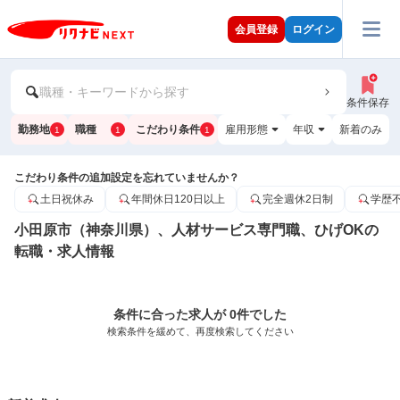
会員登録
ログイン
職種・キーワードから探す
条件保存
勤務地
職種
こだわり条件
雇用形態
年収
新着のみ
1
1
1
こだわり条件の追加設定を忘れていませんか？
土日祝休み
年間休日120日以上
完全週休2日制
学歴
小田原市（神奈川県）、人材サービス専門職、ひげOKの
転職・求人情報
条件に合った求人が 0件でした
検索条件を緩めて、再度検索してください