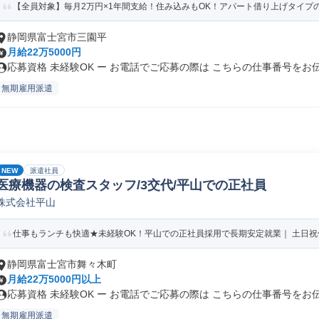
【全員対象】毎月2万円×1年間支給！住み込みもOK！アパート借り上げタイプの
静岡県富士宮市三園平
月給22万5000円
応募資格 未経験OK ー お電話でご応募の際は こちらの仕事番号をお伝.
無期雇用派遣
NEW
派遣社員
医療機器の検査スタッフ/3交代/平山での正社員
株式会社平山
仕事もランチも快適★未経験OK！平山での正社員採用で長期安定就業｜ 土日祝休み
静岡県富士宮市舞々木町
月給22万5000円以上
応募資格 未経験OK ー お電話でご応募の際は こちらの仕事番号をお伝.
無期雇用派遣