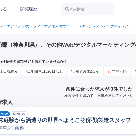
なる
閲覧履歴
求人検索
/マーケティング/カスタマーサクセス/サポート
/
Web/デジタルマーケティング
/
浦郡（神奈川県）、その他Web/デジタルマーケティン
わり条件の追加設定を忘れていませんか？
土日祝休み
年間休日120日以上
完全週休2日制
学歴不問
条件に合った求人が 0件でした
検索条件を緩めて、再度検索してください
着求人
NEW
契約社員
未経験から酒造りの世界へようこそ|酒類製造スタッフ
株式会社南都