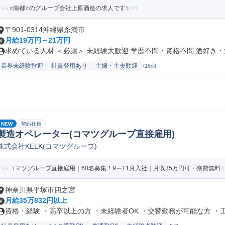
⭐️南都⭐️のグループ会社上原酒造の求人です✨
〒901-0314沖縄県糸満市
月給19万円～21万円
求めている人材 ＜必須＞ 未経験大歓迎 学歴不問・資格不問 酒好き・酒.
業界未経験歓迎
社員登用あり
主婦・主夫歓迎
+16個
NEW
契約社員
製造オペレーター(コマツグループ直接雇用)
株式会社KELK(コマツグループ)
コマツグループ直接雇用｜60名募集！9～11月入社｜月収35万円可・寮費無料
神奈川県平塚市四之宮
月給35万832円以上
資格・経験 ・高卒以上の方 ・未経験者OK ・交替勤務が可能な方 ・工.