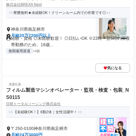
株式会社BREXA Next
寮費無料★未経験OK！クリーンルーム内での作業です◎
神奈川県南足柄市
月給20万7200円以上
経験・資格 ◎未経験歓迎！ ◎日払いOK ※22時～翌5時の深夜
帯勤務のため、18歳...
無期雇用派遣
+4個
気になる
派遣社員
フィルム製造マシンオペレーター・監視・検査・包装_N
S0115
日研トータルソーシング株式会社
【未経験OK！】6勤2休｜女性活躍中！
〒250-0100神奈川県南足柄市
月給24万3000円