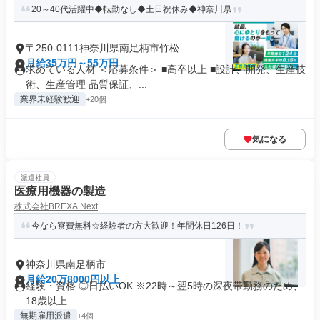
20～40代活躍中◆転勤なし◆土日祝休み◆神奈川県
〒250-0111神奈川県南足柄市竹松
月給35万円～55万円
求めている人材 ＜応募条件＞ ■高卒以上 ■設計、開発、生産技
術、生産管理 品質保証、...
業界未経験歓迎
+20個
気になる
派遣社員
医療用機器の製造
株式会社BREXA Next
今なら寮費無料☆経験者の方大歓迎！年間休日126日！
神奈川県南足柄市
月給20万8000円以上
経験・資格 ◎日払いOK ※22時～翌5時の深夜帯勤務のため、
18歳以上
無期雇用派遣
+4個