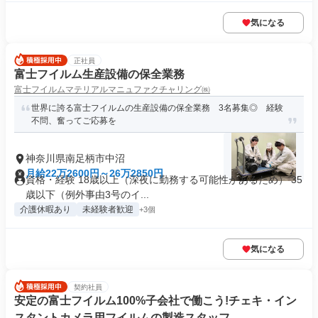
気になる
正社員
富士フイルム生産設備の保全業務
富士フイルムマテリアルマニュファクチャリング㈱
世界に誇る富士フイルムの生産設備の保全業務 3名募集◎ 経験
不問、奮ってご応募を
神奈川県南足柄市中沼
月給22万2600円～26万2850円
資格・経験 18歳以上（深夜に勤務する可能性があるため） 35
歳以下（例外事由3号のイ...
介護休暇あり
未経験者歓迎
+3個
気になる
契約社員
安定の富士フイルム100%子会社で働こう!チェキ・イン
スタントカメラ用フイルムの製造スタッフ