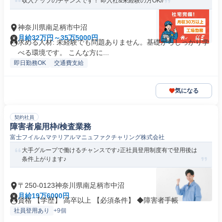
収入アップのチャンスです！ 即入社&未経験の方OK//
神奈川県南足柄市中沼
月給32万円～35万5000円
求める人材: 未経験でも問題ありません。基礎からしっかり学
べる環境です。 こんな方に...
即日勤務OK
交通費支給
気になる
契約社員
障害者雇用枠/検査業務
富士フイルムマテリアルマニュファクチャリング株式会社
大手グループで働けるチャンスです♪正社員登用制度有で登用後は
条件上がります♪
〒250-0123神奈川県南足柄市中沼
月給19万6000円
資格 【学歴】 高卒以上 【必須条件】 ◆障害者手帳
社員登用あり
+9個