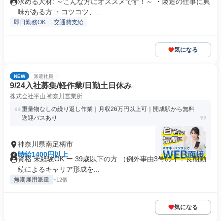
求める人材: ～こんな方にオススメです！～ ・製造の仕事に興
味がある方 ・コツコツ、...
即日勤務OK
交通費支給
気になる
NEW
派遣社員
9/24入社募集/軽作業/日勤土日休み
株式会社平山 神奈川営業所
重量物なしの繰り返し作業｜月収26万円以上可｜開成駅から無料
送迎バスあり
神奈川県南足柄市
時給1400円以上
資格 未経験OK ー 39歳以下の方 （例外事由3号のイ：長期勤
続によるキャリア形成を...
無期雇用派遣
+12個
気になる