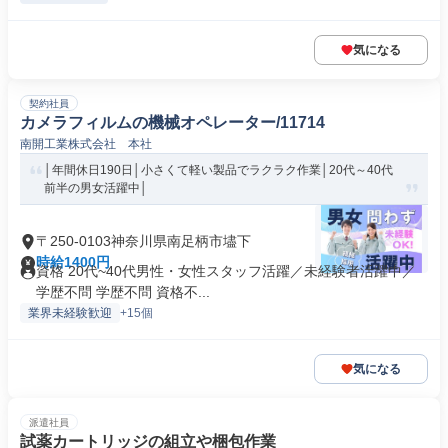
気になる
契約社員
カメラフィルムの機械オペレーター/11714
南開工業株式会社 本社
│年間休日190日│小さくて軽い製品でラクラク作業│20代～40代
前半の男女活躍中│
〒250-0103神奈川県南足柄市壗下
時給1400円
資格 20代~40代男性・女性スタッフ活躍／未経験者活躍中／
学歴不問 学歴不問 資格不...
業界未経験歓迎
+15個
気になる
派遣社員
試薬カートリッジの組立や梱包作業