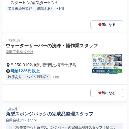
スタービン/蒸気タービン/...
業界未経験歓迎
退職金あり
+1個
気になる
契約社員
ウォーターサーバーの洗浄・軽作業スタッフ
南開工業株式会社
〒250-0102神奈川県南足柄市千津島
時給1225円以上
制服あり
バイク通勤OK
+11個
気になる
正社員
角型スポンジパックの完成品整理スタッフ
合同会社ブレイゾン
《軽作業中心》角型スポンジパックの完成品整理スタッフ！幅広く