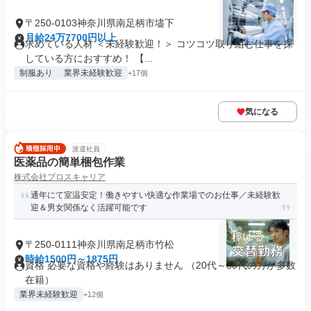
〒250-0103神奈川県南足柄市壗下
月給24万7700円以上
求めている人材 ＜未経験歓迎！＞ コツコツ取り組む仕事を探
している方におすすめ！ 【...
制服あり
業界未経験歓迎
+17個
気になる
派遣社員
医薬品の簡単梱包作業
株式会社プロスキャリア
通年にて室温安定！働きやすい快適な作業場でのお仕事／未経験歓
迎＆男女関係なく活躍可能です
〒250-0111神奈川県南足柄市竹松
時給1500円～1875円
資格 必要な資格や経験はありません （20代～30代の方が多数
在籍）
業界未経験歓迎
+12個