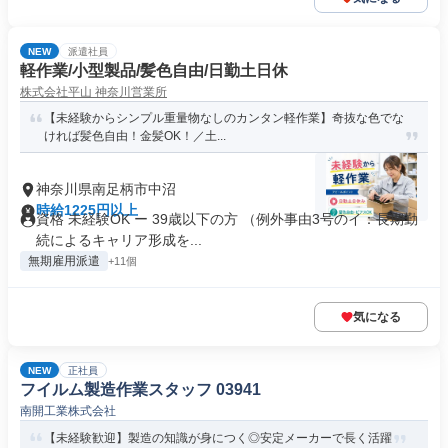
NEW
派遣社員
軽作業/小型製品/髪色自由/日勤土日休
株式会社平山 神奈川営業所
【未経験からシンプル重量物なしのカンタン軽作業】奇抜な色でな
ければ髪色自由！金髪OK！／土...
神奈川県南足柄市中沼
時給1225円以上
資格 未経験OK ー 39歳以下の方 （例外事由3号のイ：長期勤
続によるキャリア形成を...
無期雇用派遣
+11個
気になる
NEW
正社員
フイルム製造作業スタッフ 03941
南開工業株式会社
【未経験歓迎】製造の知識が身につく◎安定メーカーで長く活躍