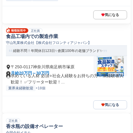
気になる
正社員
食品工場内での製造作業
守山乳業株式会社【株式会社フロンティアジャパン】
経験不問！年間休日123日✨創業100年の老舗ブランド✨
〒250-0117神奈川県南足柄市塚原
月給20万円～30万円
求めている人材 必須⭐社会人経験をお持ちの方 ✅未経験者大
歓迎！ ✅フリーター歓迎！...
業界未経験歓迎
+18個
気になる
正社員
香水瓶の設備オペレーター
合同会社イテル