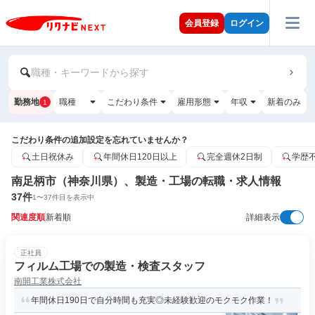
会員登録
ログイン
職種・キーワードから探す
勤務地
職種
こだわり条件
雇用形態
年収
新着のみ
1
こだわり条件の追加設定を忘れていませんか？
土日祝休み
年間休日120日以上
完全週休2日制
学歴
南足柄市（神奈川県）、製造・工場の転職・求人情報
37
件
1
〜
37
件目を表示中
関連度順
新着順
詳細表示
正社員
フィルム工場での製造・検査スタッフ
南開工業株式会社
年間休日190日で自分時間も充実◎未経験歓迎のモクモク作業！