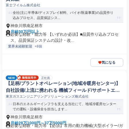
富士フイルム株式会社
全社(主に半導体/ディスプレイ材料、バイオ/医薬事業)の品質作り
込みプロセス、品質保証シス...
神奈川県南足柄市
月給30万円以上
必要な経験・能力等 【いずれか必須】■品質作り込みプロセ
ス、品質保証システムの設計・改...
業界未経験歓迎
+8個
気になる
NEW
正社員
【足柄/プラントオペレーション(地域冷暖房センター)】
自社設備/上流に携われる 機械フィールド/サポートエン
東京ガスエンジニアリングソリューションズ株式会社
ジニア
日本のエネルギーインフラを支える当社にて、地域冷暖房センター
での運転・設備保全を担当します...
神奈川県南足柄市
月給28万1000円～37万5000円
必要な経験・能力等 【必須】常用の動力機械(大型ボイラー/ガ