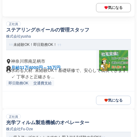
気になる
正社員
ステアリングホイールの管理スタッフ
株式会社yusha
未経験OK！即日勤務OK！
神奈川県南足柄市
月給31万4000円～35万円
求める人材: 未経験OK！基礎研修で、安心して成長できます。
✓ 丁寧さと正確さを...
即日勤務OK
交通費支給
気になる
正社員
光学フィルム製造機械のオペレーター
株式会社Fu-Dze