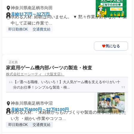
神奈川県南足柄市向田
月給31万円～32万円
求める人材: 経験は問いません。 ▼ 黙々作業が好きな方 ▼ 集
中して正確に作業で...
即日勤務OK
交通費支給
気になる
正社員
家庭用ゲーム機内部パーツの製造・検査
株式会社エーシーティ （大阪支店）
【✅選べる職種、いろいろ！】大人気ゲーム機を支えるやりがい十
分のお仕事！シンプルな製造・検...
神奈川県南足柄市中沼
月給26万4600円～32万8100円
求める人材: ・未経験からものづくりや製造の仕事に挑戦した
い方 ・細かい作業やコツコ...
即日勤務OK
交通費支給