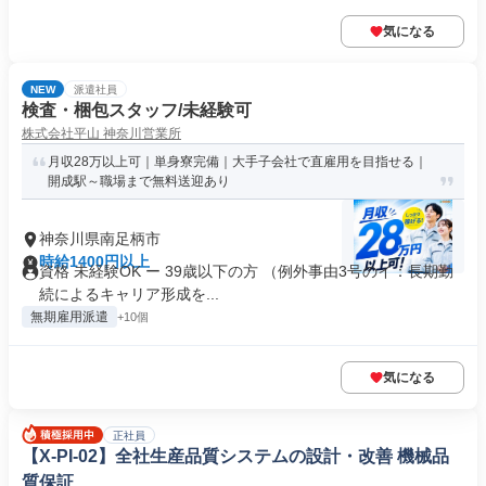
気になる
NEW
派遣社員
検査・梱包スタッフ/未経験可
株式会社平山 神奈川営業所
月収28万以上可｜単身寮完備｜大手子会社で直雇用を目指せる｜
開成駅～職場まで無料送迎あり
神奈川県南足柄市
時給1400円以上
資格 未経験OK ー 39歳以下の方 （例外事由3号のイ：長期勤
続によるキャリア形成を...
無期雇用派遣
+10個
気になる
正社員
【X-PI-02】全社生産品質システムの設計・改善 機械品
質保証