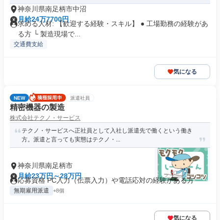
神奈川県南足柄市中沼
月給24万7700円
求める人材: 【歓迎する経験・スキル】 ● 工場勤務の経験があ
る方 └ 製造現場で...
交通費支給
気になる
NEW
派遣社員
精密機器の製造
株式会社テクノ・サービス
テクノ・サービスへ正社員として入社し派遣先で働くという働き
方。派遣と言っても実態はテクノ・...
神奈川県南足柄市
月給23万円～28万円
応募資格 PC入力（伝票入力）や電話応対の経験がある方
無期雇用派遣
+8個
気になる