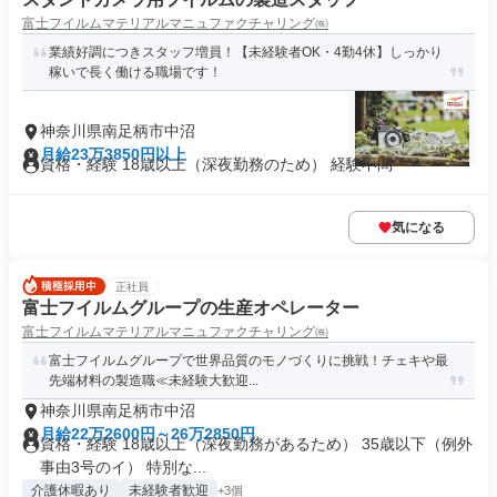
富士フイルムマテリアルマニュファクチャリング㈱
業績好調につきスタッフ増員！【未経験者OK・4勤4休】しっかり
稼いで長く働ける職場です！
神奈川県南足柄市中沼
月給23万3850円以上
資格・経験 18歳以上（深夜勤務のため） 経験不問
気になる
正社員
富士フイルムグループの生産オペレーター
富士フイルムマテリアルマニュファクチャリング㈱
富士フイルムグループで世界品質のモノづくりに挑戦！チェキや最
先端材料の製造職≪未経験大歓迎...
神奈川県南足柄市中沼
月給22万2600円～26万2850円
資格・経験 18歳以上（深夜勤務があるため） 35歳以下（例外
事由3号のイ） 特別な...
介護休暇あり
未経験者歓迎
+3個