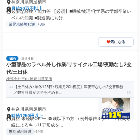
神奈川県南足柄市
月給30万円以上
必要な経験・能力等 【必須】■機械/物理/化学系の学部卒業レ
ベルの知識 ■製造業におけ...
業界未経験歓迎
+8個
気になる
NEW
派遣社員
小型部品のラベル外し作業/リサイクル工場/夜勤なし2交
代/土日休
株式会社平山 神奈川営業所
【土日休み×年休125日×残業月20h程度】深夜帯なしの2交替勤務
／弊社社員が大半を占める...
神奈川県南足柄市
時給1250円以上
資格 未経験OK ー 39歳以下の方 （例外事由3号のイ：長期勤
続によるキャリア形成を...
無期雇用派遣
+14個