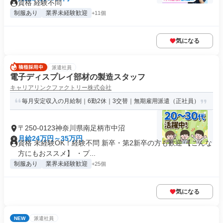
資格 経験不問
制服あり
業界未経験歓迎
+11個
気になる
派遣社員
電子ディスプレイ部材の製造スタッフ
キャリアリンクファクトリー株式会社
毎月安定収入の月給制｜6勤2休｜3交替｜無期雇用派遣（正社員）
〒250-0123神奈川県南足柄市中沼
月給24万円～35万円
資格 未経験OK！経験不問 新卒・第2新卒の方も歓迎 【こんな
方にもおススメ】 ・プ...
制服あり
業界未経験歓迎
+25個
気になる
NEW
派遣社員