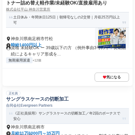
トナー詰め替え軽作業/未経験OK/直接雇用あり
株式会社平山 神奈川営業所
土日休み・年間休日125日｜朝帰宅なしの2交替｜月収25万円以上
可
神奈川県南足柄市竹松
時給1400円以上
資格 未経験OK ー 39歳以下の方 （例外事由3号のイ：長期勤
続によるキャリア形成を...
無期雇用派遣
+12個
気になる
正社員
サングラスケースの切断加工
合同会社Evergreen Partners
《正社員採用》サングラスケースの切断加工／年2回のボーナスで
安心
神奈川県南足柄市
月給31万6000円～35万円