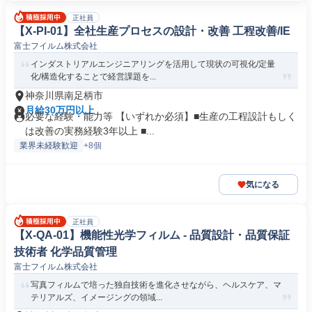
正社員
【X-PI-01】全社生産プロセスの設計・改善 工程改善/IE
富士フイルム株式会社
インダストリアルエンジニアリングを活用して現状の可視化/定量
化/構造化することで経営課題を...
神奈川県南足柄市
月給30万円以上
必要な経験・能力等 【いずれか必須】■生産の工程設計もしく
は改善の実務経験3年以上 ■...
業界未経験歓迎
+8個
気になる
正社員
【X-QA-01】機能性光学フィルム - 品質設計・品質保証
技術者 化学品質管理
富士フイルム株式会社
写真フィルムで培った独自技術を進化させながら、ヘルスケア、マ
テリアルズ、イメージングの領域...